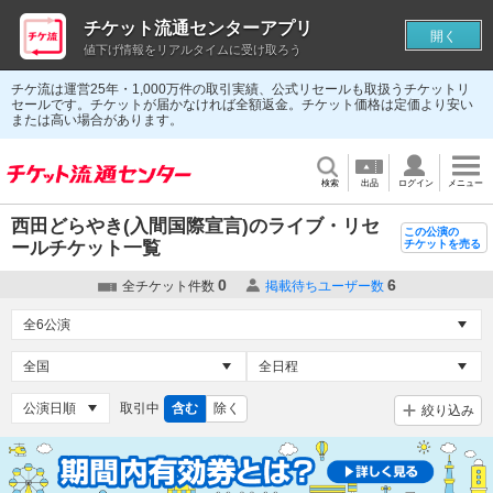
チケット流通センターアプリ
開く
値下げ情報をリアルタイムに受け取ろう
チケ流は運営25年・1,000万件の取引実績、公式リセールも取扱うチケットリ
セールです。チケットが届かなければ全額返金。チケット価格は定価より安い
または高い場合があります。
検索
出品
ログイン
メニュー
西田どらやき(入間国際宣言)のライブ・リセ
この公演の
ールチケット一覧
チケットを売る
0
6
全チケット件数
掲載待ちユーザー数
取引中
含む
除く
絞り込み