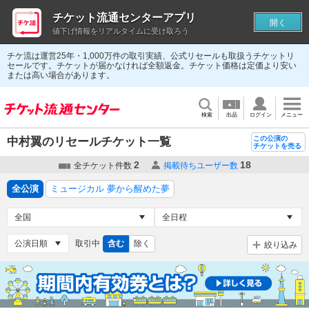
チケット流通センターアプリ
開く
値下げ情報をリアルタイムに受け取ろう
チケ流は運営25年・1,000万件の取引実績、公式リセールも取扱うチケットリ
セールです。チケットが届かなければ全額返金。チケット価格は定価より安い
または高い場合があります。
検索
出品
ログイン
メニュー
この公演の
中村翼のリセールチケット一覧
チケットを売る
2
18
全チケット件数
掲載待ちユーザー数
全公演
ミュージカル 夢から醒めた夢
取引中
含む
除く
絞り込み