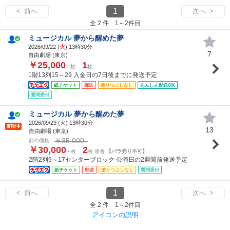
1
< 前へ
次へ >
全 2 件 1～2件目
ミュージカル 夢から醒めた夢
2026/09/22 (
火
) 13時30分
7
自由劇場 (東京)
￥25,000
1
/ 枚
枚
1階13列15～29 入金日の7日後までに発送予定
紙チケット
郵送
塗りつぶしなし
あんしん配送OK
質問受付
ミュージカル 夢から醒めた夢
2026/09/29 (
火
) 13時30分
13
自由劇場 (東京)
￥35,000
前の価格：
￥30,000
2
/ 枚
枚 連番
【バラ売り不可】
2階2列9～17センターブロック 公演日の2週間前発送予定
紙チケット
郵送
塗りつぶしなし
質問受付
1
< 前へ
次へ >
全 2 件 1～2件目
アイコンの説明