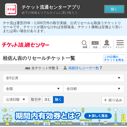
チケット流通センターアプリ
開く
値下げ情報をリアルタイムに受け取ろう
チケ流は運営25年・1,000万件の取引実績、公式リセールも取扱うチケットリ
セールです。チケットが届かなければ全額返金。チケット価格は定価より安い
または高い場合があります。
検索
出品
ログイン
メニュー
この公演の
桂佐ん吉のリセールチケット一覧
チケットを売る
1
7
全チケット件数
掲載待ちユーザー数
取引中
含む
除く
絞り込み