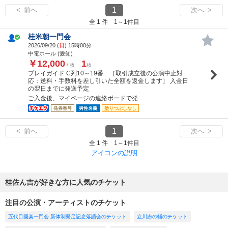
1
< 前へ
次へ >
全 1 件 1～1件目
桂米朝一門会
2026/09/20 (
日
) 15時00分
中電ホール (愛知)
￥12,000
1
/ 枚
枚
プレイガイド C列10～19番 ［取引成立後の公演中止対
応：送料・手数料を差し引いた全額を返金します］ 入金日
の翌日までに発送予定
ご入金後、マイページの連絡ボードで発...
発券番号
男性名義
塗りつぶしなし
1
< 前へ
次へ >
全 1 件 1～1件目
アイコンの説明
桂佐ん吉が好きな方に人気のチケット
注目の公演・アーティストのチケット
五代目圓楽一門会 新体制発足記念落語会のチケット
立川志の輔のチケット