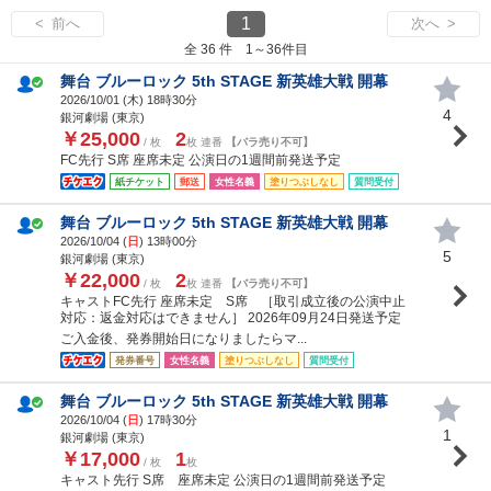
1
< 前へ
次へ >
全 36 件 1～36件目
舞台 ブルーロック 5th STAGE 新英雄大戦 開幕
2026/10/01 (
木
) 18時30分
4
銀河劇場 (東京)
￥25,000
2
/ 枚
枚 連番
【バラ売り不可】
FC先行 S席 座席未定 公演日の1週間前発送予定
紙チケット
郵送
女性名義
塗りつぶしなし
質問受付
舞台 ブルーロック 5th STAGE 新英雄大戦 開幕
2026/10/04 (
日
) 13時00分
5
銀河劇場 (東京)
￥22,000
2
/ 枚
枚 連番
【バラ売り不可】
キャストFC先行 座席未定 S席 ［取引成立後の公演中止
対応：返金対応はできません］ 2026年09月24日発送予定
ご入金後、発券開始日になりましたらマ...
発券番号
女性名義
塗りつぶしなし
質問受付
舞台 ブルーロック 5th STAGE 新英雄大戦 開幕
2026/10/04 (
日
) 17時30分
1
銀河劇場 (東京)
￥17,000
1
/ 枚
枚
キャスト先行 S席 座席未定 公演日の1週間前発送予定