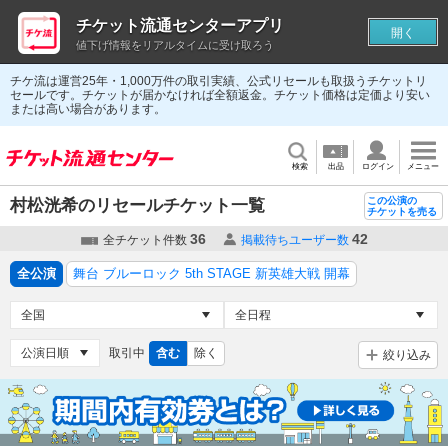
チケット流通センターアプリ
開く
値下げ情報をリアルタイムに受け取ろう
チケ流は運営25年・1,000万件の取引実績、公式リセールも取扱うチケットリ
セールです。チケットが届かなければ全額返金。チケット価格は定価より安い
または高い場合があります。
検索
出品
ログイン
メニュー
この公演の
村松洸希のリセールチケット一覧
チケットを売る
36
42
全チケット件数
掲載待ちユーザー数
全公演
舞台 ブルーロック 5th STAGE 新英雄大戦 開幕
取引中
含む
除く
絞り込み