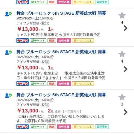
紙チケット
郵送
女性名義
塗りつぶしなし
質問受付
舞台 ブルーロック 5th STAGE 新英雄大戦 開幕
2026/10/24 (
土
) 16時00分
4
アイプラザ豊橋 (愛知)
￥13,000
1
/ 枚
枚
キャストFC先行 座席未定 公演日の1週間前発送予定
紙チケット
郵送
女性名義
塗りつぶしなし
舞台 ブルーロック 5th STAGE 新英雄大戦 開幕
2026/10/24 (
土
) 16時00分
4
アイプラザ豊橋 (愛知)
￥13,000
1
/ 枚
枚
キャストFC先行 座席未定 ［取引成立後の公演中止対
応：返金対応はできません］ 公演日の2週間前発送予定
紙チケット
郵送
女性名義
塗りつぶしなし
舞台 ブルーロック 5th STAGE 新英雄大戦 開幕
2026/10/24 (
土
) 16時00分
3
アイプラザ豊橋 (愛知)
￥13,000
2
/ 枚
枚 連番 【バラ売り可】
FC先行 座席未定 ご自身で払い戻しをお願いいたしま
す。 公演日の1週間前発送予定
紙チケット
郵送
女性名義
塗りつぶしなし
質問受付