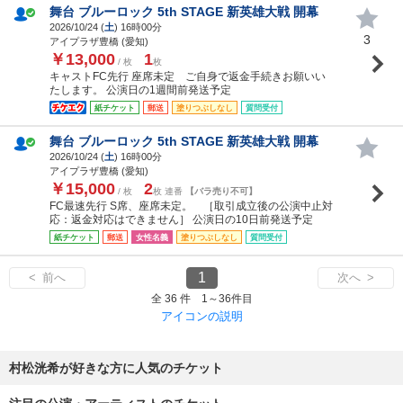
舞台 ブルーロック 5th STAGE 新英雄大戦 開幕
2026/10/24 (
土
) 16時00分
3
アイプラザ豊橋 (愛知)
￥13,000
1
/ 枚
枚
キャストFC先行 座席未定 ご自身で返金手続きお願いい
たします。 公演日の1週間前発送予定
紙チケット
郵送
塗りつぶしなし
質問受付
舞台 ブルーロック 5th STAGE 新英雄大戦 開幕
2026/10/24 (
土
) 16時00分
アイプラザ豊橋 (愛知)
￥15,000
2
/ 枚
枚 連番
【バラ売り不可】
FC最速先行 S席、座席未定。 ［取引成立後の公演中止対
応：返金対応はできません］ 公演日の10日前発送予定
紙チケット
郵送
女性名義
塗りつぶしなし
質問受付
1
< 前へ
次へ >
全 36 件 1～36件目
アイコンの説明
村松洸希が好きな方に人気のチケット