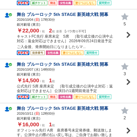
紙チケット
郵送
女性名義
塗りつぶしなし
質問受付
舞台 ブルーロック 5th STAGE 新英雄大戦 開幕
2026/10/04 (
日
) 17時30分
5
銀河劇場 (東京)
￥22,000
2
/ 枚
枚 連番
【バラ売り不可】
キャストFC先行 座席未定 S席 ［取引成立後の公演中止
対応：返金対応はできません］ 2026年09月24日発送予定
ご入金後、発券開始日になりましたらマ...
発券番号
女性名義
塗りつぶしなし
質問受付
舞台 ブルーロック 5th STAGE 新英雄大戦 開幕
2026/10/07 (
水
) 14時00分
3
銀河劇場 (東京)
￥14,500
1
/ 枚
枚
公式先行 S席 座席未定 ［取引成立後の公演中止対応：返
金対応はできません］ 公演日の1週間前発送予定
紙チケット
郵送
女性名義
塗りつぶしなし
質問受付
舞台 ブルーロック 5th STAGE 新英雄大戦 開幕
2026/10/11 (
日
) 12時00分
2
銀河劇場 (東京)
￥16,000
1
/ 枚
枚
オフィシャル先行 A席 座席番号未定発券後、郵送致しま
す。公演中止の際の払い戻し等は、ご自身でお願い致しま