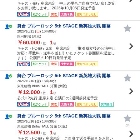
キャスト先行 座席未定 中止の場合ご自身で払い戻し対応
をお願い致します。 2026年10月06日発送予定
紙チケット
郵送
女性名義
塗りつぶしなし
舞台 ブルーロック 5th STAGE 新英雄大戦 開幕
2026/10/11 (
日
) 16時00分
銀河劇場 (東京)
￥60,000
1
/ 枚
枚
キャストFC先行 S席 座席未定 ［取引成立後の公演中止
対応：手数料・送料を差し引いたチケット券面額を返金し
ます］ 公演日の10日前発送予定
紙チケット
郵送
女性名義
塗りつぶしなし
舞台 ブルーロック 5th STAGE 新英雄大戦 開幕
2026/10/16 (
金
) 18時30分
東京建物 Brillia HALL 箕面 (大阪)
￥12,000
1
/ 枚
枚
公式HP先行 座席未定 公演日の2週間前発送予定
紙チケット
郵送
女性名義
塗りつぶしなし
質問受付
舞台 ブルーロック 5th STAGE 新英雄大戦 開幕
2026/10/16 (
金
) 18時30分
2
東京建物 Brillia HALL 箕面 (大阪)
￥12,500
1
/ 枚
枚
キャストFC先行 座席未定 ご自身で返金手続きをお願い