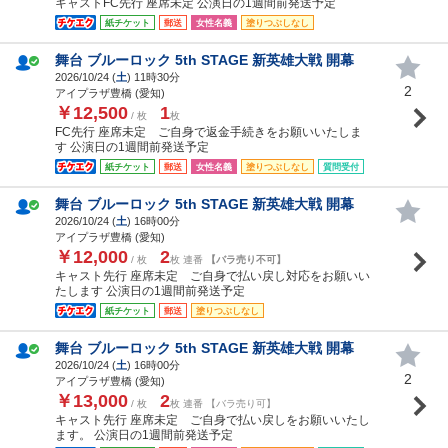
キャストFC先行 座席未定 公演日の1週間前発送予定
紙チケット
郵送
女性名義
塗りつぶしなし
舞台 ブルーロック 5th STAGE 新英雄大戦 開幕
2026/10/24 (
土
) 11時30分
2
アイプラザ豊橋 (愛知)
￥12,500
1
/ 枚
枚
FC先行 座席未定 ご自身で返金手続きをお願いいたしま
す 公演日の1週間前発送予定
紙チケット
郵送
女性名義
塗りつぶしなし
質問受付
舞台 ブルーロック 5th STAGE 新英雄大戦 開幕
2026/10/24 (
土
) 16時00分
アイプラザ豊橋 (愛知)
￥12,000
2
/ 枚
枚 連番
【バラ売り不可】
キャスト先行 座席未定 ご自身で払い戻し対応をお願いい
たします 公演日の1週間前発送予定
紙チケット
郵送
塗りつぶしなし
舞台 ブルーロック 5th STAGE 新英雄大戦 開幕
2026/10/24 (
土
) 16時00分
2
アイプラザ豊橋 (愛知)
￥13,000
2
/ 枚
枚 連番 【バラ売り可】
キャスト先行 座席未定 ご自身で払い戻しをお願いいたし
ます。 公演日の1週間前発送予定