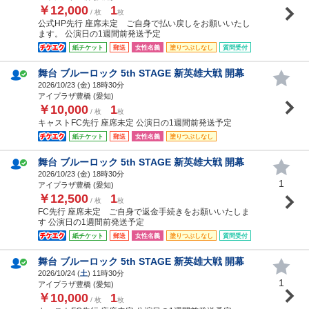
￥12,000
1
/ 枚
枚
公式HP先行 座席未定 ご自身で払い戻しをお願いいたし
ます。 公演日の1週間前発送予定
紙チケット
郵送
女性名義
塗りつぶしなし
質問受付
舞台 ブルーロック 5th STAGE 新英雄大戦 開幕
2026/10/23 (
金
) 18時30分
アイプラザ豊橋 (愛知)
￥10,000
1
/ 枚
枚
キャストFC先行 座席未定 公演日の1週間前発送予定
紙チケット
郵送
女性名義
塗りつぶしなし
舞台 ブルーロック 5th STAGE 新英雄大戦 開幕
2026/10/23 (
金
) 18時30分
1
アイプラザ豊橋 (愛知)
￥12,500
1
/ 枚
枚
FC先行 座席未定 ご自身で返金手続きをお願いいたしま
す 公演日の1週間前発送予定
紙チケット
郵送
女性名義
塗りつぶしなし
質問受付
舞台 ブルーロック 5th STAGE 新英雄大戦 開幕
2026/10/24 (
土
) 11時30分
1
アイプラザ豊橋 (愛知)
￥10,000
1
/ 枚
枚