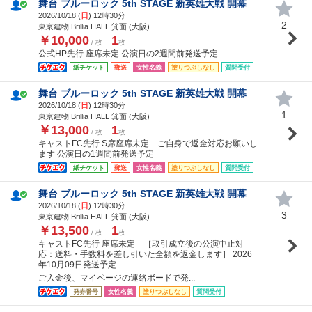
舞台 ブルーロック 5th STAGE 新英雄大戦 開幕
2026/10/18 (
日
) 12時30分
2
東京建物 Brillia HALL 箕面 (大阪)
￥10,000
1
/ 枚
枚
公式HP先行 座席未定 公演日の2週間前発送予定
紙チケット
郵送
女性名義
塗りつぶしなし
質問受付
舞台 ブルーロック 5th STAGE 新英雄大戦 開幕
2026/10/18 (
日
) 12時30分
1
東京建物 Brillia HALL 箕面 (大阪)
￥13,000
1
/ 枚
枚
キャストFC先行 S席座席未定 ご自身で返金対応お願いし
ます 公演日の1週間前発送予定
紙チケット
郵送
女性名義
塗りつぶしなし
質問受付
舞台 ブルーロック 5th STAGE 新英雄大戦 開幕
2026/10/18 (
日
) 12時30分
3
東京建物 Brillia HALL 箕面 (大阪)
￥13,500
1
/ 枚
枚
キャストFC先行 座席未定 ［取引成立後の公演中止対
応：送料・手数料を差し引いた全額を返金します］ 2026
年10月09日発送予定
ご入金後、マイページの連絡ボードで発...
発券番号
女性名義
塗りつぶしなし
質問受付