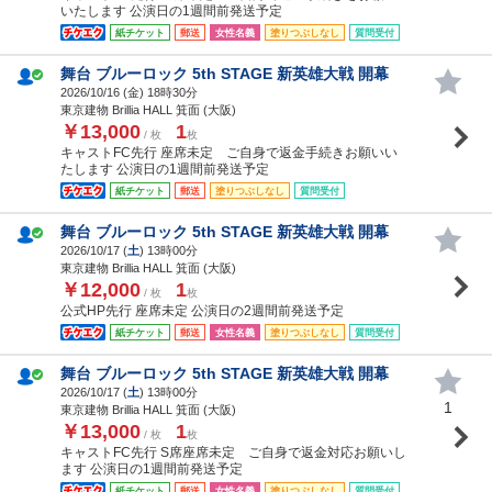
いたします 公演日の1週間前発送予定
紙チケット
郵送
女性名義
塗りつぶしなし
質問受付
舞台 ブルーロック 5th STAGE 新英雄大戦 開幕
2026/10/16 (
金
) 18時30分
東京建物 Brillia HALL 箕面 (大阪)
￥13,000
1
/ 枚
枚
キャストFC先行 座席未定 ご自身で返金手続きお願いい
たします 公演日の1週間前発送予定
紙チケット
郵送
塗りつぶしなし
質問受付
舞台 ブルーロック 5th STAGE 新英雄大戦 開幕
2026/10/17 (
土
) 13時00分
東京建物 Brillia HALL 箕面 (大阪)
￥12,000
1
/ 枚
枚
公式HP先行 座席未定 公演日の2週間前発送予定
紙チケット
郵送
女性名義
塗りつぶしなし
質問受付
舞台 ブルーロック 5th STAGE 新英雄大戦 開幕
2026/10/17 (
土
) 13時00分
1
東京建物 Brillia HALL 箕面 (大阪)
￥13,000
1
/ 枚
枚
キャストFC先行 S席座席未定 ご自身で返金対応お願いし
ます 公演日の1週間前発送予定
紙チケット
郵送
女性名義
塗りつぶしなし
質問受付