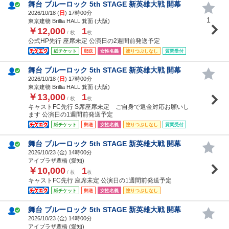
舞台 ブルーロック 5th STAGE 新英雄大戦 開幕
2026/10/18 (
日
) 17時00分
1
東京建物 Brillia HALL 箕面 (大阪)
￥12,000
1
/ 枚
枚
公式HP先行 座席未定 公演日の2週間前発送予定
紙チケット
郵送
女性名義
塗りつぶしなし
質問受付
舞台 ブルーロック 5th STAGE 新英雄大戦 開幕
2026/10/18 (
日
) 17時00分
東京建物 Brillia HALL 箕面 (大阪)
￥13,000
1
/ 枚
枚
キャストFC先行 S席座席未定 ご自身で返金対応お願いし
ます 公演日の1週間前発送予定
紙チケット
郵送
女性名義
塗りつぶしなし
質問受付
舞台 ブルーロック 5th STAGE 新英雄大戦 開幕
2026/10/23 (
金
) 14時00分
アイプラザ豊橋 (愛知)
￥10,000
1
/ 枚
枚
キャストFC先行 座席未定 公演日の1週間前発送予定
紙チケット
郵送
女性名義
塗りつぶしなし
舞台 ブルーロック 5th STAGE 新英雄大戦 開幕
2026/10/23 (
金
) 14時00分
アイプラザ豊橋 (愛知)