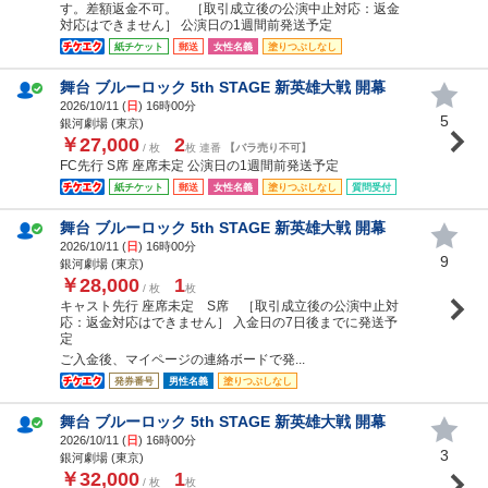
す。差額返金不可。 ［取引成立後の公演中止対応：返金
対応はできません］ 公演日の1週間前発送予定
紙チケット
郵送
女性名義
塗りつぶしなし
舞台 ブルーロック 5th STAGE 新英雄大戦 開幕
2026/10/11 (
日
) 16時00分
5
銀河劇場 (東京)
￥27,000
2
/ 枚
枚 連番
【バラ売り不可】
FC先行 S席 座席未定 公演日の1週間前発送予定
紙チケット
郵送
女性名義
塗りつぶしなし
質問受付
舞台 ブルーロック 5th STAGE 新英雄大戦 開幕
2026/10/11 (
日
) 16時00分
9
銀河劇場 (東京)
￥28,000
1
/ 枚
枚
キャスト先行 座席未定 S席 ［取引成立後の公演中止対
応：返金対応はできません］ 入金日の7日後までに発送予
定
ご入金後、マイページの連絡ボードで発...
発券番号
男性名義
塗りつぶしなし
舞台 ブルーロック 5th STAGE 新英雄大戦 開幕
2026/10/11 (
日
) 16時00分
3
銀河劇場 (東京)
￥32,000
1
/ 枚
枚