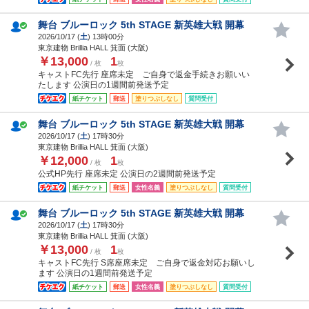
舞台 ブルーロック 5th STAGE 新英雄大戦 開幕
2026/10/17 (
土
) 13時00分
東京建物 Brillia HALL 箕面 (大阪)
￥13,000
1
/ 枚
枚
キャストFC先行 座席未定 ご自身で返金手続きお願いい
たします 公演日の1週間前発送予定
紙チケット
郵送
塗りつぶしなし
質問受付
舞台 ブルーロック 5th STAGE 新英雄大戦 開幕
2026/10/17 (
土
) 17時30分
東京建物 Brillia HALL 箕面 (大阪)
￥12,000
1
/ 枚
枚
公式HP先行 座席未定 公演日の2週間前発送予定
紙チケット
郵送
女性名義
塗りつぶしなし
質問受付
舞台 ブルーロック 5th STAGE 新英雄大戦 開幕
2026/10/17 (
土
) 17時30分
東京建物 Brillia HALL 箕面 (大阪)
￥13,000
1
/ 枚
枚
キャストFC先行 S席座席未定 ご自身で返金対応お願いし
ます 公演日の1週間前発送予定
紙チケット
郵送
女性名義
塗りつぶしなし
質問受付