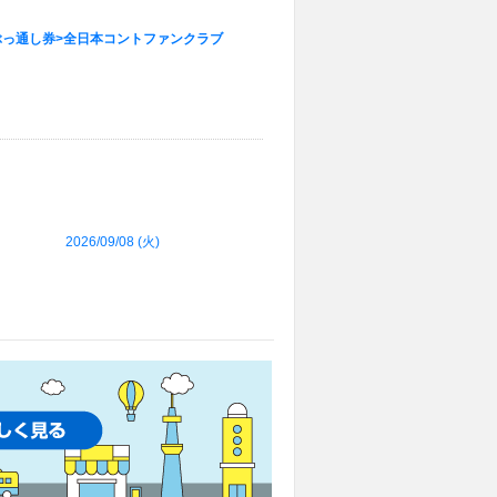
日ぶっ通し券>全日本コントファンクラブ
2026/09/08 (
火
)