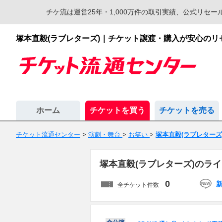
チケ流は運営25年・1,000万件の取引実績、公式リ
塚本直毅(ラブレターズ)｜チケット譲渡・購入が安心の
ホーム
チケットを買う
チケットを売る
チケット流通センター
>
演劇・舞台
>
お笑い
>
塚本直毅(ラブレターズ
塚本直毅(ラブレターズ)のラ
0
全チケット件数