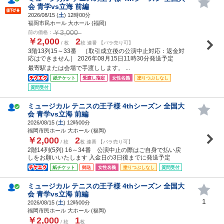
会 青学vs立海 前編
2026/08/15 (
土
) 12時00分
福岡市民ホール 大ホール (福岡)
￥3,000
前の価格：
￥2,000
2
/ 枚
枚 連番 【バラ売り可】
3階13列15～33番 ［取引成立後の公演中止対応：返金対
応はできません］ 2026年08月15日11時30分発送予定
最寄駅または会場で手渡しします。 ...
紙チケット
受渡し指定
女性名義
塗りつぶしなし
質問受付
ミュージカル テニスの王子様 4thシーズン 全国大
会 青学vs立海 前編
2026/08/15 (
土
) 12時00分
福岡市民ホール 大ホール (福岡)
￥2,000
2
/ 枚
枚 連番 【バラ売り可】
2階14列(5列) 16～34番 公演中止の際はご自身で払い戻
しをお願いいたします 入金日の3日後までに発送予定
紙チケット
郵送
女性名義
塗りつぶしなし
質問受付
ミュージカル テニスの王子様 4thシーズン 全国大
会 青学vs立海 前編
1
2026/08/15 (
土
) 12時00分
福岡市民ホール 大ホール (福岡)
￥2,000
1
/ 枚
枚