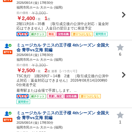
2026/08/14 (
金
) 17時30分
福岡市民ホール 大ホール (福岡)
￥3,000
前の価格：
￥2,400
1
/ 枚
枚
2階11列16～35番 ［取引成立後の公演中止対応：返金対
応はできません］ 入金日の翌日までに発送予定
紙チケット
郵送
女性名義
塗りつぶしなし
質問受付
ミュージカル テニスの王子様 4thシーズン 全国大
会 青学vs立海 前編
6
2026/08/14 (
金
) 17時30分
福岡市民ホール 大ホール (福岡)
￥3,300
前の価格：
￥2,500
2
/ 枚
枚 連番 【バラ売り可】
TSC先行 1階26列7～14番 2連 ［取引成立後の公演中
止対応：返金対応はできません］ 2026年08月14日00時0
0分発送予定
最寄駅または会場で手渡しします。 ...
紙チケット
受渡し指定
女性名義
塗りつぶしなし
質問受付
ミュージカル テニスの王子様 4thシーズン 全国大
会 青学vs立海 前編
1
2026/08/14 (
金
) 17時30分
福岡市民ホール 大ホール (福岡)