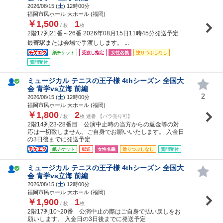
2026/08/15 (
土
) 12時00分
福岡市民ホール 大ホール (福岡)
￥1,500
1
/ 枚
枚
2階17列21番～26番 2026年08月15日11時45分発送予定
最寄駅または会場で手渡しします。 ...
紙チケット
受渡し指定
女性名義
塗りつぶしなし
質問受付
ミュージカル テニスの王子様 4thシーズン 全国大
会 青学vs立海 前編
2
2026/08/15 (
土
) 12時00分
福岡市民ホール 大ホール (福岡)
￥1,800
2
/ 枚
枚 連番 【バラ売り可】
2階14列23-28番目 公演中止時の当方からの返金等の対
応は一切致しません。ご自身でお願いいたします。 入金日
の3日後までに発送予定
紙チケット
郵送
女性名義
塗りつぶしなし
質問受付
ミュージカル テニスの王子様 4thシーズン 全国大
会 青学vs立海 前編
2026/08/15 (
土
) 12時00分
福岡市民ホール 大ホール (福岡)
￥1,900
1
/ 枚
枚
2階17列10~20番 公演中止の際はご自身で払い戻しをお
願いします。 入金日の3日後までに発送予定