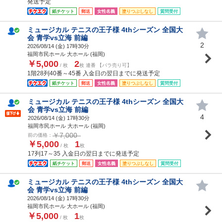
発送予定
紙チケット
郵送
女性名義
塗りつぶしなし
質問受付
ミュージカル テニスの王子様 4thシーズン 全国大
会 青学vs立海 前編
2
2026/08/14 (
金
) 17時30分
福岡市民ホール 大ホール (福岡)
￥5,000
2
/ 枚
枚 連番 【バラ売り可】
1階28列40番～45番 入金日の翌日までに発送予定
紙チケット
郵送
女性名義
塗りつぶしなし
質問受付
ミュージカル テニスの王子様 4thシーズン 全国大
会 青学vs立海 前編
4
2026/08/14 (
金
) 17時30分
福岡市民ホール 大ホール (福岡)
￥7,000
前の価格：
￥5,000
1
/ 枚
枚
17列17～35 入金日の翌日までに発送予定
紙チケット
郵送
女性名義
塗りつぶしなし
質問受付
ミュージカル テニスの王子様 4thシーズン 全国大
会 青学vs立海 前編
2026/08/14 (
金
) 17時30分
福岡市民ホール 大ホール (福岡)
￥5,000
1
/ 枚
枚