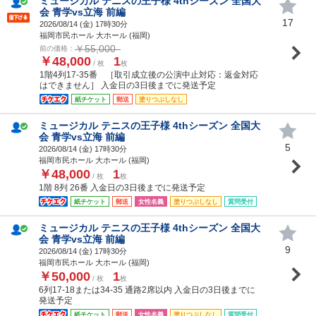
ミュージカル テニスの王子様 4thシーズン 全国大
会 青学vs立海 前編
17
2026/08/14 (
金
) 17時30分
福岡市民ホール 大ホール (福岡)
￥55,000
前の価格：
￥48,000
1
/ 枚
枚
1階4列17-35番 ［取引成立後の公演中止対応：返金対応
はできません］ 入金日の3日後までに発送予定
紙チケット
郵送
塗りつぶしなし
ミュージカル テニスの王子様 4thシーズン 全国大
会 青学vs立海 前編
5
2026/08/14 (
金
) 17時30分
福岡市民ホール 大ホール (福岡)
￥48,000
1
/ 枚
枚
1階 8列 26番 入金日の3日後までに発送予定
紙チケット
郵送
女性名義
塗りつぶしなし
質問受付
ミュージカル テニスの王子様 4thシーズン 全国大
会 青学vs立海 前編
9
2026/08/14 (
金
) 17時30分
福岡市民ホール 大ホール (福岡)
￥50,000
1
/ 枚
枚
6列17-18または34-35 通路2席以内 入金日の3日後までに
発送予定
紙チケット
郵送
女性名義
塗りつぶしなし
質問受付