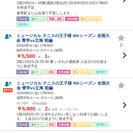
1階24列14～39番(通路3席以内) 2026年08月14日17時00
分発送予定
最寄駅または会場で手渡しします。 ...
紙チケット
受渡し指定
女性名義
塗りつぶしなし
質問受付
ミュージカル テニスの王子様 4thシーズン 全国大
会 青学vs立海 前編
2
2026/08/14 (
金
) 17時30分
福岡市民ホール 大ホール (福岡)
￥5,500
1
/ 枚
枚
2階11列15.16.35.36 番 いずれか通路席 入金日の3日後ま
でに発送予定
紙チケット
郵送
女性名義
塗りつぶしなし
質問受付
ミュージカル テニスの王子様 4thシーズン 全国大
会 青学vs立海 前編
2026/08/14 (
金
) 17時30分
福岡市民ホール 大ホール (福岡)
￥9,000
前の価格：
￥5,800
2
/ 枚
枚 連番 【バラ売り可】
1階28列20-25 公演中止の払い戻しはご自身でお願いしま
す。 入金日の7日後までに発送予定
紙チケット
郵送
女性名義
塗りつぶしなし
質問受付