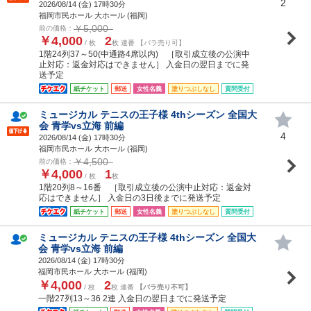
2
2026/08/14 (
金
) 17時30分
福岡市民ホール 大ホール (福岡)
￥5,000
前の価格：
￥4,000
2
/ 枚
枚 連番 【バラ売り可】
1階24列37～50(中通路4席以内) ［取引成立後の公演中
止対応：返金対応はできません］ 入金日の翌日までに発
送予定
紙チケット
郵送
女性名義
塗りつぶしなし
質問受付
ミュージカル テニスの王子様 4thシーズン 全国大
会 青学vs立海 前編
4
2026/08/14 (
金
) 17時30分
福岡市民ホール 大ホール (福岡)
￥4,500
前の価格：
￥4,000
1
/ 枚
枚
1階20列8～16番 ［取引成立後の公演中止対応：返金対
応はできません］ 入金日の3日後までに発送予定
紙チケット
郵送
女性名義
塗りつぶしなし
質問受付
ミュージカル テニスの王子様 4thシーズン 全国大
会 青学vs立海 前編
2026/08/14 (
金
) 17時30分
福岡市民ホール 大ホール (福岡)
￥4,000
2
/ 枚
枚 連番
【バラ売り不可】
一階27列13～36 2連 入金日の翌日までに発送予定