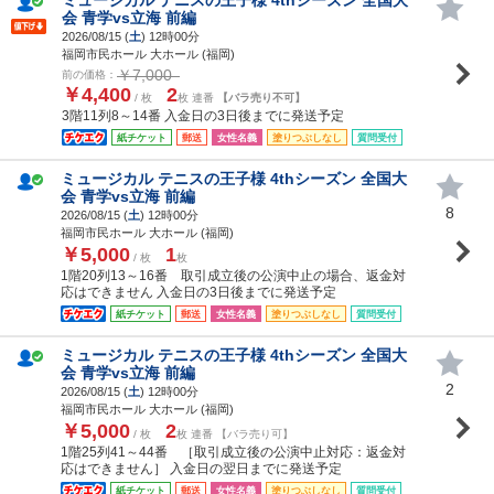
会 青学vs立海 前編
2026/08/15 (
土
) 12時00分
福岡市民ホール 大ホール (福岡)
￥7,000
前の価格：
￥4,400
2
/ 枚
枚 連番
【バラ売り不可】
3階11列8～14番 入金日の3日後までに発送予定
紙チケット
郵送
女性名義
塗りつぶしなし
質問受付
ミュージカル テニスの王子様 4thシーズン 全国大
会 青学vs立海 前編
8
2026/08/15 (
土
) 12時00分
福岡市民ホール 大ホール (福岡)
￥5,000
1
/ 枚
枚
1階20列13～16番 取引成立後の公演中止の場合、返金対
応はできません 入金日の3日後までに発送予定
紙チケット
郵送
女性名義
塗りつぶしなし
質問受付
ミュージカル テニスの王子様 4thシーズン 全国大
会 青学vs立海 前編
2
2026/08/15 (
土
) 12時00分
福岡市民ホール 大ホール (福岡)
￥5,000
2
/ 枚
枚 連番 【バラ売り可】
1階25列41～44番 ［取引成立後の公演中止対応：返金対
応はできません］ 入金日の翌日までに発送予定
紙チケット
郵送
女性名義
塗りつぶしなし
質問受付