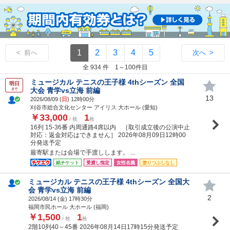
1
2
3
4
5
< 前へ
次へ >
全 934 件 1～100件目
ミュージカル テニスの王子様 4thシーズン 全国
明日
大会 青学vs立海 前編
まで
13
2026/08/09 (
日
) 12時00分
刈谷市総合文化センター アイリス 大ホール (愛知)
￥33,000
1
/ 枚
枚
16列 15-36番 内周通路4席以内 ［取引成立後の公演中止
対応：返金対応はできません］ 2026年08月09日12時00
分発送予定
最寄駅または会場で手渡しします。 ...
紙チケット
受渡し指定
女性名義
塗りつぶしなし
ミュージカル テニスの王子様 4thシーズン 全国大
会 青学vs立海 前編
2
2026/08/14 (
金
) 17時30分
福岡市民ホール 大ホール (福岡)
￥1,500
1
/ 枚
枚
2階10列40～45番 2026年08月14日17時15分発送予定