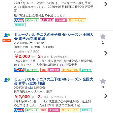
2階17列16-35 公演中止の際は、ご自身で払い戻し手続
きをお願いいたします。 2026年08月15日11時30分発送予
定
最寄駅または会場付近で手渡しします。...
紙チケット
受渡し指定
女性名義
塗りつぶしなし
質問受付
ミュージカル テニスの王子様 4thシーズン 全国大
会 青学vs立海 前編
1
2026/08/15 (
土
) 12時00分
福岡市民ホール 大ホール (福岡)
￥2,500
前の価格：
￥2,000
2
/ 枚
枚 連番
【バラ売り不可】
1階27列6~16番 ［取引成立後の公演中止対応：返金対応
はできません］ 入金日の3日後までに発送予定
紙チケット
郵送
女性名義
塗りつぶしなし
質問受付
ミュージカル テニスの王子様 4thシーズン 全国大
会 青学vs立海 前編
8
2026/08/15 (
土
) 12時00分
福岡市民ホール 大ホール (福岡)
￥2,000
2
/ 枚
枚 連番 【バラ売り可】
2階11列6～15番 ［取引成立後の公演中止対応：返金対
応はできません］ 入金日の3日後までに発送予定
紙チケット
郵送
女性名義
塗りつぶしなし
質問受付