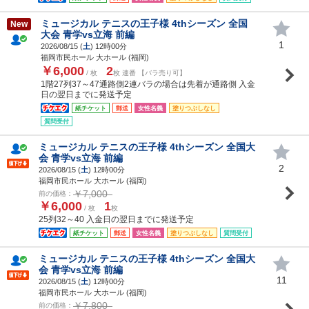
ミュージカル テニスの王子様 4thシーズン 全国
New
大会 青学vs立海 前編
1
2026/08/15 (
土
) 12時00分
福岡市民ホール 大ホール (福岡)
￥6,000
2
/ 枚
枚 連番 【バラ売り可】
1階27列37～47通路側2連バラの場合は先着が通路側 入金
日の翌日までに発送予定
紙チケット
郵送
女性名義
塗りつぶしなし
質問受付
ミュージカル テニスの王子様 4thシーズン 全国大
会 青学vs立海 前編
2
2026/08/15 (
土
) 12時00分
福岡市民ホール 大ホール (福岡)
￥7,000
前の価格：
￥6,000
1
/ 枚
枚
25列32～40 入金日の翌日までに発送予定
紙チケット
郵送
女性名義
塗りつぶしなし
質問受付
ミュージカル テニスの王子様 4thシーズン 全国大
会 青学vs立海 前編
11
2026/08/15 (
土
) 12時00分
福岡市民ホール 大ホール (福岡)
￥7,800
前の価格：