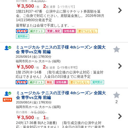
￥4,000
前の価格：
￥3,500
2
/ 枚
枚 連番 【バラ売り可】
1階21列37~47番 公演中止に限りチケット券面額を返
金。ご自身で対応ください。差額返金無し。 2026年08月
14日15時00分発送予定
最寄駅または会場で手渡しします。 ...
紙チケット
受渡し指定
女性名義
塗りつぶしなし
質問受付
ミュージカル テニスの王子様 4thシーズン 全国大
会 青学vs立海 前編
2026/08/14 (
金
) 17時30分
福岡市民ホール 大ホール (福岡)
￥3,500
2
/ 枚
枚 連番
【バラ売り不可】
1階 25列 8~14番 ［取引成立後の公演中止対応：返金対
応はできません］ 入金日の3日後までに発送予定
紙チケット
郵送
女性名義
塗りつぶしなし
質問受付
ミュージカル テニスの王子様 4thシーズン 全国大
会 青学vs立海 前編
2
2026/08/14 (
金
) 17時30分
福岡市民ホール 大ホール (福岡)
￥5,000
前の価格：
￥3,500
1
/ 枚
枚
24列 17-36番 B(Aと3連番) ［取引成立後の公演中止対
応：返金対応はできません］ 入金日の3日後までに発送予