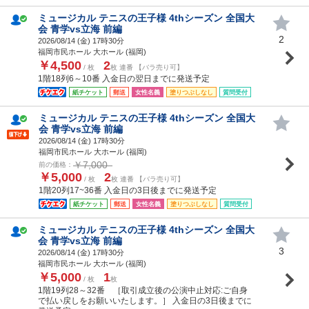
ミュージカル テニスの王子様 4thシーズン 全国大
会 青学vs立海 前編
2
2026/08/14 (
金
) 17時30分
福岡市民ホール 大ホール (福岡)
￥4,500
2
/ 枚
枚 連番 【バラ売り可】
1階18列6～10番 入金日の翌日までに発送予定
紙チケット
郵送
女性名義
塗りつぶしなし
質問受付
ミュージカル テニスの王子様 4thシーズン 全国大
会 青学vs立海 前編
2026/08/14 (
金
) 17時30分
福岡市民ホール 大ホール (福岡)
￥7,000
前の価格：
￥5,000
2
/ 枚
枚 連番 【バラ売り可】
1階20列17~36番 入金日の3日後までに発送予定
紙チケット
郵送
女性名義
塗りつぶしなし
質問受付
ミュージカル テニスの王子様 4thシーズン 全国大
会 青学vs立海 前編
3
2026/08/14 (
金
) 17時30分
福岡市民ホール 大ホール (福岡)
￥5,000
1
/ 枚
枚
1階19列28～32番 ［取引成立後の公演中止対応:ご自身
で払い戻しをお願いいたします。］ 入金日の3日後までに