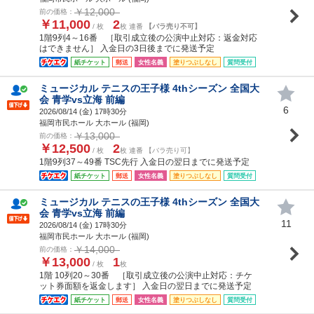
￥12,000
前の価格：
￥11,000
2
/ 枚
枚 連番
【バラ売り不可】
1階9列4～16番 ［取引成立後の公演中止対応：返金対応
はできません］ 入金日の3日後までに発送予定
紙チケット
郵送
女性名義
塗りつぶしなし
質問受付
ミュージカル テニスの王子様 4thシーズン 全国大
会 青学vs立海 前編
6
2026/08/14 (
金
) 17時30分
福岡市民ホール 大ホール (福岡)
￥13,000
前の価格：
￥12,500
2
/ 枚
枚 連番 【バラ売り可】
1階9列37～49番 TSC先行 入金日の翌日までに発送予定
紙チケット
郵送
女性名義
塗りつぶしなし
質問受付
ミュージカル テニスの王子様 4thシーズン 全国大
会 青学vs立海 前編
11
2026/08/14 (
金
) 17時30分
福岡市民ホール 大ホール (福岡)
￥14,000
前の価格：
￥13,000
1
/ 枚
枚
1階 10列20～30番 ［取引成立後の公演中止対応：チケ
ット券面額を返金します］ 入金日の翌日までに発送予定
紙チケット
郵送
女性名義
塗りつぶしなし
質問受付