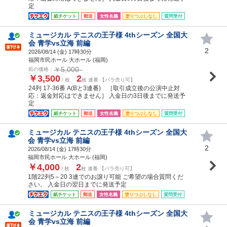
定
紙チケット
郵送
女性名義
塗りつぶしなし
質問受付
ミュージカル テニスの王子様 4thシーズン 全国大
会 青学vs立海 前編
2
2026/08/14 (
金
) 17時30分
福岡市民ホール 大ホール (福岡)
￥5,000
前の価格：
￥3,500
2
/ 枚
枚 連番 【バラ売り可】
24列 17-36番 A(Bと3連番) ［取引成立後の公演中止対
応：返金対応はできません］ 入金日の3日後までに発送予
定
紙チケット
郵送
女性名義
塗りつぶしなし
質問受付
ミュージカル テニスの王子様 4thシーズン 全国大
会 青学vs立海 前編
2
2026/08/14 (
金
) 17時30分
福岡市民ホール 大ホール (福岡)
￥4,000
2
/ 枚
枚 連番 【バラ売り可】
1階22列5～20 3連でのお譲り可能 ご希望の場合質問くだ
さい。 入金日の翌日までに発送予定
紙チケット
郵送
女性名義
塗りつぶしなし
質問受付
ミュージカル テニスの王子様 4thシーズン 全国大
会 青学vs立海 前編