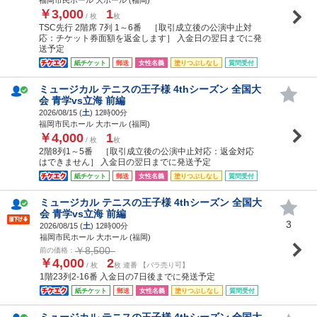
￥3,000
1
/ 枚
枚
TSC先行 2階席 7列 1～6番 ［取引成立後の公演中止対
応：チケット券面額を返金します］ 入金日の翌日までに発
送予定
紙チケット
郵送
女性名義
塗りつぶしなし
質問受付
ミュージカル テニスの王子様 4thシーズン 全国大
会 青学vs立海 前編
2026/08/15 (
土
) 12時00分
福岡市民ホール 大ホール (福岡)
￥4,000
1
/ 枚
枚
2階8列1～5番 ［取引成立後の公演中止対応：返金対応
はできません］ 入金日の翌日までに発送予定
紙チケット
郵送
女性名義
塗りつぶしなし
質問受付
ミュージカル テニスの王子様 4thシーズン 全国大
会 青学vs立海 前編
3
2026/08/15 (
土
) 12時00分
福岡市民ホール 大ホール (福岡)
￥8,500
前の価格：
￥4,000
2
/ 枚
枚 連番 【バラ売り可】
1階23列2-16番 入金日の7日後までに発送予定
紙チケット
郵送
女性名義
塗りつぶしなし
質問受付
ミュージカル テニスの王子様 4thシーズン 全国大