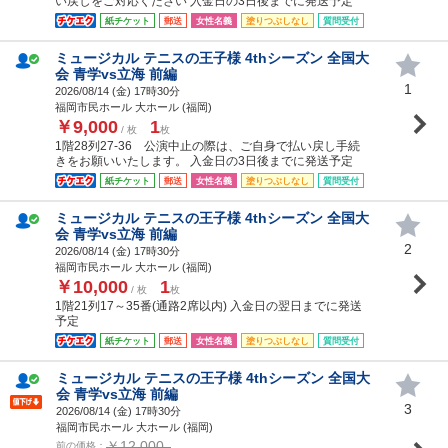
い戻しをご対応ください 入金日の3日後までに発送予定
紙チケット
郵送
女性名義
塗りつぶしなし
質問受付
ミュージカル テニスの王子様 4thシーズン 全国大
会 青学vs立海 前編
1
2026/08/14 (
金
) 17時30分
福岡市民ホール 大ホール (福岡)
￥9,000
1
/ 枚
枚
1階28列27-36 公演中止の際は、ご自身で払い戻し手続
きをお願いいたします。 入金日の3日後までに発送予定
紙チケット
郵送
女性名義
塗りつぶしなし
質問受付
ミュージカル テニスの王子様 4thシーズン 全国大
会 青学vs立海 前編
2
2026/08/14 (
金
) 17時30分
福岡市民ホール 大ホール (福岡)
￥10,000
1
/ 枚
枚
1階21列17～35番(通路2席以内) 入金日の翌日までに発送
予定
紙チケット
郵送
女性名義
塗りつぶしなし
質問受付
ミュージカル テニスの王子様 4thシーズン 全国大
会 青学vs立海 前編
3
2026/08/14 (
金
) 17時30分
福岡市民ホール 大ホール (福岡)
￥12,000
前の価格：