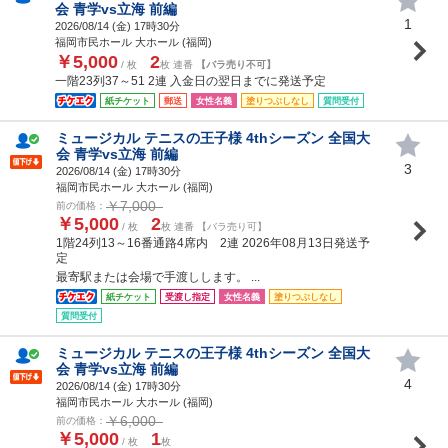
会 青学vs立海 前編
1
2026/08/14 (
金
) 17時30分
福岡市民ホール 大ホール (福岡)
￥5,000
2
/ 枚
枚 連番
【バラ売り不可】
一階23列37～51 2連 入金日の翌日までに発送予定
紙チケット
郵送
女性名義
塗りつぶしなし
質問受付
ミュージカル テニスの王子様 4thシーズン 全国大
会 青学vs立海 前編
3
2026/08/14 (
金
) 17時30分
福岡市民ホール 大ホール (福岡)
￥7,000
前の価格：
￥5,000
2
/ 枚
枚 連番 【バラ売り可】
1階24列13～16番通路4席内 2連 2026年08月13日発送予
定
最寄駅または会場で手渡しします。 ...
紙チケット
受渡し指定
女性名義
塗りつぶしなし
質問受付
ミュージカル テニスの王子様 4thシーズン 全国大
会 青学vs立海 前編
4
2026/08/14 (
金
) 17時30分
福岡市民ホール 大ホール (福岡)
￥6,000
前の価格：
￥5,000
1
/ 枚
枚