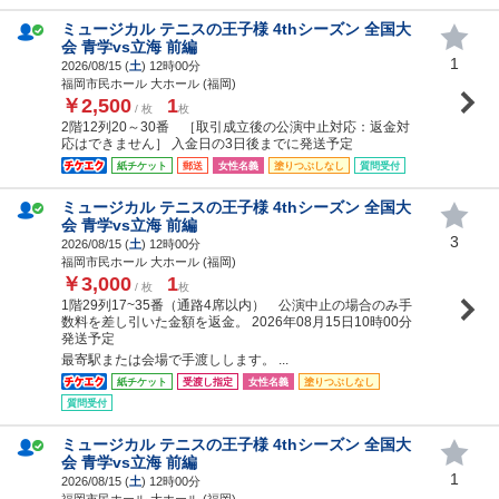
ミュージカル テニスの王子様 4thシーズン 全国大
会 青学vs立海 前編
1
2026/08/15 (
土
) 12時00分
福岡市民ホール 大ホール (福岡)
￥2,500
1
/ 枚
枚
2階12列20～30番 ［取引成立後の公演中止対応：返金対
応はできません］ 入金日の3日後までに発送予定
紙チケット
郵送
女性名義
塗りつぶしなし
質問受付
ミュージカル テニスの王子様 4thシーズン 全国大
会 青学vs立海 前編
3
2026/08/15 (
土
) 12時00分
福岡市民ホール 大ホール (福岡)
￥3,000
1
/ 枚
枚
1階29列17~35番（通路4席以内） 公演中止の場合のみ手
数料を差し引いた金額を返金。 2026年08月15日10時00分
発送予定
最寄駅または会場で手渡しします。 ...
紙チケット
受渡し指定
女性名義
塗りつぶしなし
質問受付
ミュージカル テニスの王子様 4thシーズン 全国大
会 青学vs立海 前編
1
2026/08/15 (
土
) 12時00分
福岡市民ホール 大ホール (福岡)