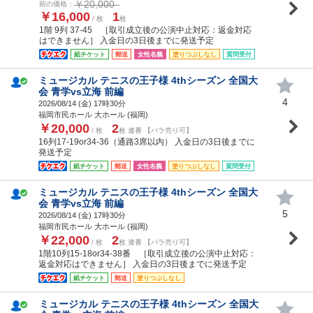
￥20,000
前の価格：
￥16,000
1
/ 枚
枚
1階 9列 37-45 ［取引成立後の公演中止対応：返金対応
はできません］ 入金日の3日後までに発送予定
紙チケット
郵送
女性名義
塗りつぶしなし
質問受付
ミュージカル テニスの王子様 4thシーズン 全国大
会 青学vs立海 前編
4
2026/08/14 (
金
) 17時30分
福岡市民ホール 大ホール (福岡)
￥20,000
2
/ 枚
枚 連番 【バラ売り可】
16列17-19or34-36（通路3席以内） 入金日の3日後までに
発送予定
紙チケット
郵送
女性名義
塗りつぶしなし
質問受付
ミュージカル テニスの王子様 4thシーズン 全国大
会 青学vs立海 前編
5
2026/08/14 (
金
) 17時30分
福岡市民ホール 大ホール (福岡)
￥22,000
2
/ 枚
枚 連番 【バラ売り可】
1階10列15-18or34-38番 ［取引成立後の公演中止対応：
返金対応はできません］ 入金日の3日後までに発送予定
紙チケット
郵送
塗りつぶしなし
ミュージカル テニスの王子様 4thシーズン 全国大