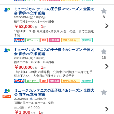
ミュージカル テニスの王子様 4thシーズン 全国大
会 青学vs立海 前編
8
2026/08/14 (
金
) 17時30分
福岡市民ホール 大ホール (福岡)
￥53,000
1
/ 枚
枚
1階4列15~35番 内周通路2席以内 入金日の翌日までに発送
予定
紙チケット
郵送
女性名義
塗りつぶしなし
質問受付
ミュージカル テニスの王子様 4thシーズン 全国大
会 青学vs立海 前編
15
2026/08/14 (
金
) 17時30分
福岡市民ホール 大ホール (福岡)
￥80,000
1
/ 枚
枚
1階5列14～39番 内通路横 公演中止の際はご自身でお手
続き下さい。 入金日の7日後までに発送予定
紙チケット
郵送
女性名義
塗りつぶしなし
質問受付
ミュージカル テニスの王子様 4thシーズン 全国大
会 青学vs立海 前編
2026/08/15 (
土
) 12時00分
福岡市民ホール 大ホール (福岡)
￥2,000
前の価格：
￥1,000
1
/ 枚
枚