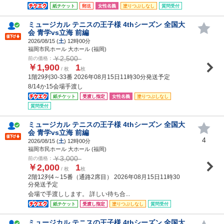
紙チケット
郵送
女性名義
塗りつぶしなし
質問受付
ミュージカル テニスの王子様 4thシーズン 全国大
会 青学vs立海 前編
2026/08/15 (
土
) 12時00分
福岡市民ホール 大ホール (福岡)
￥2,500
前の価格：
￥1,900
1
/ 枚
枚
1階29列30-33番 2026年08月15日11時30分発送予定
8/14か15会場手渡し
紙チケット
受渡し指定
女性名義
塗りつぶしなし
質問受付
ミュージカル テニスの王子様 4thシーズン 全国大
会 青学vs立海 前編
4
2026/08/15 (
土
) 12時00分
福岡市民ホール 大ホール (福岡)
￥3,000
前の価格：
￥2,000
1
/ 枚
枚
2階12列4～15番（通路2席目） 2026年08月15日11時30
分発送予定
会場で手渡しします。 詳しい待ち合...
紙チケット
受渡し指定
塗りつぶしなし
質問受付
ミュージカル テニスの王子様 4thシーズン 全国大