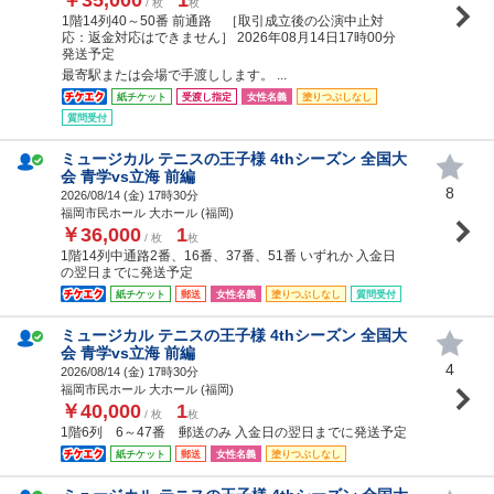
/ 枚
枚
1階14列40～50番 前通路 ［取引成立後の公演中止対
応：返金対応はできません］ 2026年08月14日17時00分
発送予定
最寄駅または会場で手渡しします。 ...
紙チケット
受渡し指定
女性名義
塗りつぶしなし
質問受付
ミュージカル テニスの王子様 4thシーズン 全国大
会 青学vs立海 前編
8
2026/08/14 (
金
) 17時30分
福岡市民ホール 大ホール (福岡)
￥36,000
1
/ 枚
枚
1階14列中通路2番、16番、37番、51番 いずれか 入金日
の翌日までに発送予定
紙チケット
郵送
女性名義
塗りつぶしなし
質問受付
ミュージカル テニスの王子様 4thシーズン 全国大
会 青学vs立海 前編
4
2026/08/14 (
金
) 17時30分
福岡市民ホール 大ホール (福岡)
￥40,000
1
/ 枚
枚
1階6列 6～47番 郵送のみ 入金日の翌日までに発送予定
紙チケット
郵送
女性名義
塗りつぶしなし