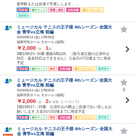
最寄駅または会場で手渡しします。 ...
紙チケット
受渡し指定
女性名義
塗りつぶしなし
質問受付
ミュージカル テニスの王子様 4thシーズン 全国大
会 青学vs立海 前編
2026/08/14 (
金
) 17時30分
福岡市民ホール 大ホール (福岡)
￥2,000
1
/ 枚
枚
3階10列15~34番 通路4席以内 ［取引成立後の公演中止
対応：返金対応はできません］ 入金日の7日後までに発送
予定
紙チケット
郵送
女性名義
塗りつぶしなし
質問受付
ミュージカル テニスの王子様 4thシーズン 全国大
会 青学vs立海 前編
3
2026/08/14 (
金
) 17時30分
福岡市民ホール 大ホール (福岡)
￥2,000
2
/ 枚
枚 連番 【バラ売り可】
1階29列17～35番 公演中止の際はご自身で払い戻しをお
願いします 入金日の3日後までに発送予定
紙チケット
郵送
女性名義
塗りつぶしなし
質問受付
ミュージカル テニスの王子様 4thシーズン 全国大
会 青学vs立海 前編