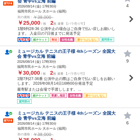
会 青学vs立海 前編
4
2026/08/14 (
金
) 17時30分
福岡市民ホール 大ホール (福岡)
￥38,000
前の価格：
￥25,000
2
/ 枚
枚 連番 【バラ売り可】
1階9列28-36 公演中止の場合はご自身で払い戻しお願いし
ます。 入金日の7日後までに発送予定
紙チケット
郵送
女性名義
塗りつぶしなし
質問受付
ミュージカル テニスの王子様 4thシーズン 全国大
会 青学vs立海 前編
9
2026/08/14 (
金
) 17時30分
福岡市民ホール 大ホール (福岡)
￥30,000
2
/ 枚
枚 連番 【バラ売り可】
1階7列27-36番 公演中止の際はご自身で払い戻しをお願い
します。 2026年08月14日16時00分発送予定
最寄駅または会場で手渡しします。 ...
紙チケット
受渡し指定
女性名義
塗りつぶしなし
質問受付
ミュージカル テニスの王子様 4thシーズン 全国大
会 青学vs立海 前編
6
2026/08/14 (
金
) 17時30分
福岡市民ホール 大ホール (福岡)
￥38,000
前の価格：
￥35,000
1