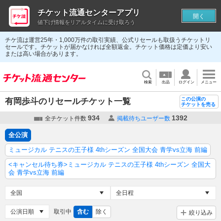
チケット流通センターアプリ
開く
値下げ情報をリアルタイムに受け取ろう
チケ流は運営25年・1,000万件の取引実績、公式リセールも取扱うチケットリ
セールです。チケットが届かなければ全額返金。チケット価格は定価より安い
または高い場合があります。
検索
出品
ログイン
メニュー
この公演の
有岡歩斗のリセールチケット一覧
チケットを売る
934
1392
全チケット件数
掲載待ちユーザー数
全公演
ミュージカル テニスの王子様 4thシーズン 全国大会 青学vs立海 前編
<キャンセル待ち券>ミュージカル テニスの王子様 4thシーズン 全国大
会 青学vs立海 前編
取引中
含む
除く
絞り込み