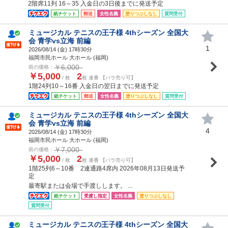
2階席11列 16～35 入金日の3日後までに発送予定
紙チケット
郵送
女性名義
塗りつぶしなし
質問受付
ミュージカル テニスの王子様 4thシーズン 全国大
会 青学vs立海 前編
1
2026/08/14 (
金
) 17時30分
福岡市民ホール 大ホール (福岡)
￥6,000
前の価格：
￥5,000
2
/ 枚
枚 連番 【バラ売り可】
1階24列10～16番 入金日の翌日までに発送予定
紙チケット
郵送
女性名義
塗りつぶしなし
質問受付
ミュージカル テニスの王子様 4thシーズン 全国大
会 青学vs立海 前編
4
2026/08/14 (
金
) 17時30分
福岡市民ホール 大ホール (福岡)
￥7,000
前の価格：
￥5,000
2
/ 枚
枚 連番 【バラ売り可】
1階25列6～10番 2連通路4席内 2026年08月13日発送予
定
最寄駅または会場で手渡しします。 ...
紙チケット
受渡し指定
女性名義
塗りつぶしなし
質問受付
ミュージカル テニスの王子様 4thシーズン 全国大