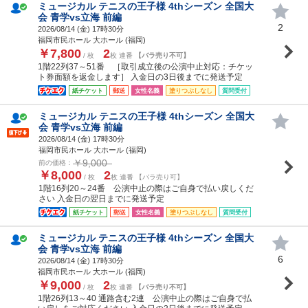
ミュージカル テニスの王子様 4thシーズン 全国大
会 青学vs立海 前編
2
2026/08/14 (
金
) 17時30分
福岡市民ホール 大ホール (福岡)
￥7,800
2
/ 枚
枚 連番
【バラ売り不可】
1階22列37～51番 ［取引成立後の公演中止対応：チケッ
ト券面額を返金します］ 入金日の3日後までに発送予定
紙チケット
郵送
女性名義
塗りつぶしなし
質問受付
ミュージカル テニスの王子様 4thシーズン 全国大
会 青学vs立海 前編
2026/08/14 (
金
) 17時30分
福岡市民ホール 大ホール (福岡)
￥9,000
前の価格：
￥8,000
2
/ 枚
枚 連番 【バラ売り可】
1階16列20～24番 公演中止の際はご自身で払い戻しくだ
さい 入金日の翌日までに発送予定
紙チケット
郵送
女性名義
塗りつぶしなし
質問受付
ミュージカル テニスの王子様 4thシーズン 全国大
会 青学vs立海 前編
6
2026/08/14 (
金
) 17時30分
福岡市民ホール 大ホール (福岡)
￥9,000
2
/ 枚
枚 連番
【バラ売り不可】
1階26列13～40 通路含む2連 公演中止の際はご自身で払