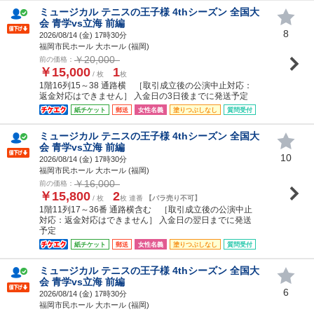
ミュージカル テニスの王子様 4thシーズン 全国大
会 青学vs立海 前編
8
2026/08/14 (
金
) 17時30分
福岡市民ホール 大ホール (福岡)
￥20,000
前の価格：
￥15,000
1
/ 枚
枚
1階16列15～38 通路横 ［取引成立後の公演中止対応：
返金対応はできません］ 入金日の3日後までに発送予定
紙チケット
郵送
女性名義
塗りつぶしなし
質問受付
ミュージカル テニスの王子様 4thシーズン 全国大
会 青学vs立海 前編
10
2026/08/14 (
金
) 17時30分
福岡市民ホール 大ホール (福岡)
￥16,000
前の価格：
￥15,800
2
/ 枚
枚 連番
【バラ売り不可】
1階11列17～36番 通路横含む ［取引成立後の公演中止
対応：返金対応はできません］ 入金日の翌日までに発送
予定
紙チケット
郵送
女性名義
塗りつぶしなし
質問受付
ミュージカル テニスの王子様 4thシーズン 全国大
会 青学vs立海 前編
6
2026/08/14 (
金
) 17時30分
福岡市民ホール 大ホール (福岡)