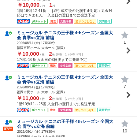
￥10,000
1
/ 枚
枚
1階 16列 12-41番 ［取引成立後の公演中止対応：返金対
応はできません］ 入金日の翌日までに発送予定
紙チケット
郵送
女性名義
塗りつぶしなし
質問受付
ミュージカル テニスの王子様 4thシーズン 全国大
会 青学vs立海 前編
1
2026/08/14 (
金
) 17時30分
福岡市民ホール 大ホール (福岡)
￥10,000
2
/ 枚
枚 連番 【バラ売り可】
17列1-16番 入金日の3日後までに発送予定
紙チケット
郵送
女性名義
塗りつぶしなし
質問受付
ミュージカル テニスの王子様 4thシーズン 全国大
会 青学vs立海 前編
7
2026/08/14 (
金
) 17時30分
福岡市民ホール 大ホール (福岡)
￥11,000
2
/ 枚
枚 連番 【バラ売り可】
1階10列11～25番 入金日の翌日までに発送予定
紙チケット
郵送
女性名義
塗りつぶしなし
質問受付
ミュージカル テニスの王子様 4thシーズン 全国大
会 青学vs立海 前編
10
2026/08/14 (
金
) 17時30分
福岡市民ホール 大ホール (福岡)