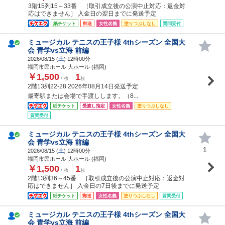
3階15列15～33番 ［取引成立後の公演中止対応：返金対
応はできません］ 入金日の翌日までに発送予定
紙チケット
郵送
女性名義
塗りつぶしなし
質問受付
ミュージカル テニスの王子様 4thシーズン 全国大
会 青学vs立海 前編
2026/08/15 (
土
) 12時00分
福岡市民ホール 大ホール (福岡)
￥1,500
1
/ 枚
枚
2階13列22-28 2026年08月14日発送予定
最寄駅または会場で手渡しします。（8...
紙チケット
受渡し指定
女性名義
塗りつぶしなし
質問受付
ミュージカル テニスの王子様 4thシーズン 全国大
会 青学vs立海 前編
1
2026/08/15 (
土
) 12時00分
福岡市民ホール 大ホール (福岡)
￥1,500
1
/ 枚
枚
2階13列36～45番 ［取引成立後の公演中止対応：返金対
応はできません］ 入金日の7日後までに発送予定
紙チケット
郵送
女性名義
塗りつぶしなし
質問受付
ミュージカル テニスの王子様 4thシーズン 全国大
会 青学vs立海 前編