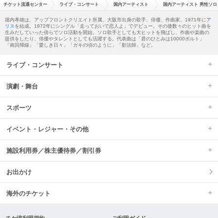
チケット流通センター
ライブ・コンサート
国内アーティスト
国内アーティスト 男性ソロ
堀内孝雄は、アップフロントクリエイト所属、大阪市出身の歌手、俳優、作曲家。1971年に
ア
リス
を結成。1972年にシングル「走っておいで恋人よ」でデビュー。その後数々のヒット曲を
生みだしていった傍らでソロ活動を開始。ソロ歌手としても大ヒットを飛ばし、作曲や楽曲の
提供をしたり、俳優やタレントとしても活躍する。代表曲は「君のひとみは10000ボルト」
「南回帰線」「愛しき日々」「ガキの頃のように」「影法師」など。
ライブ・コンサート
演劇・舞台
スポーツ
イベント・レジャー・その他
施設利用券／株主優待券／割引券
お出かけ
海外のチケット