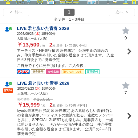
1
< 前へ
次へ >
全 3 件 1～3件目
LIVE 君と歩いた青春 2026
2026/09/23 (
水
) 18時00分
9
大阪城ホール (大阪)
￥13,500
2
/ 枚
枚 連番
【バラ売り不可】
アーティストHP先行抽選 座席未定 公演中止の場合の
み、仲介手数料を引いた金額を返金させて頂きます。 入金
日の3日後までに発送予定
ご自身ですぐに発券頂けます。ご入金後...
発券番号
女性名義
塗りつぶしなし
質問受付
LIVE 君と歩いた青春 2026
2026/09/23 (
水
) 18時00分
7
大阪城ホール (大阪)
￥16,555
前の価格：
￥15,999
2
/ 枚
枚 連番
【バラ売り不可】
kyodo最速先行 指定席 座席未定 あの素晴らしい青春時代
の名曲が豪華アーティストの競演で甦る。素敵なメンバー
と共に、SPECIAL GUESTもお楽しみ。是非貴方も、一緒
に唄いませんか。 ※万が一公演が中止の際は、仲介手数
料を引いた金額を返金させて頂きます。 公演日の2～3日
前発送予定