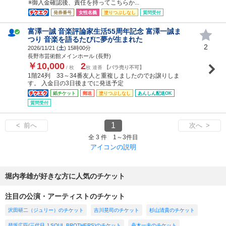
※御入金確認後、責任を持ってこちらか...
発券番号
女性名義
塗りつぶしなし
質問受付
富澤一誠 音楽評論家生活55周年記念 富澤一誠ま
つり 音楽を語るたびに夢が生まれた
2
2026/11/21 (
土
) 15時00分
長野市芸術館メインホール (長野)
￥10,000
2
/ 枚
枚 連番
【バラ売り不可】
1階24列 33～34番友人と重複しましたのでお譲りしま
す。 入金日の3日後までに発送予定
紙チケット
郵送
塗りつぶしなし
あんしん配送OK
質問受付
1
< 前へ
次へ >
全 3 件 1～3件目
アイコンの説明
堀内孝雄が好きな方に人気のチケット
注目の公演・アーティストのチケット
沢田研二（ジュリー）のチケット
吉川晃司のチケット
杉山清貴のチケット
登坂広臣(三代目 J SOUL BROTHERS)のチケット
舟木一夫のチケット