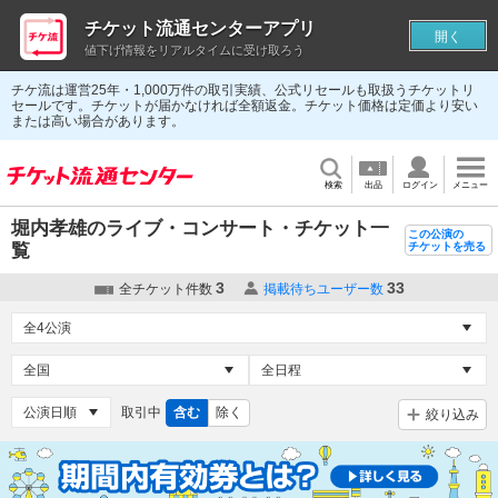
チケット流通センターアプリ
開く
値下げ情報をリアルタイムに受け取ろう
チケ流は運営25年・1,000万件の取引実績、公式リセールも取扱うチケットリ
セールです。チケットが届かなければ全額返金。チケット価格は定価より安い
または高い場合があります。
検索
出品
ログイン
メニュー
堀内孝雄のライブ・コンサート・チケット一
この公演の
覧
チケットを売る
3
33
全チケット件数
掲載待ちユーザー数
取引中
含む
除く
絞り込み