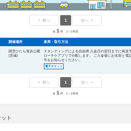
< 前へ
1
次へ >
1
全
件 1～1件目
開催場所
座席・取引方法
国営ひたち海浜公園
スタンディングによる自由席 入金日の翌日までに発送
(茨城)
ローチケアプリで分配します。 ご入金後にお名前と電
号をお知らせください。
電子チケット
< 前へ
1
次へ >
1
全
件 1～1件目
ケット