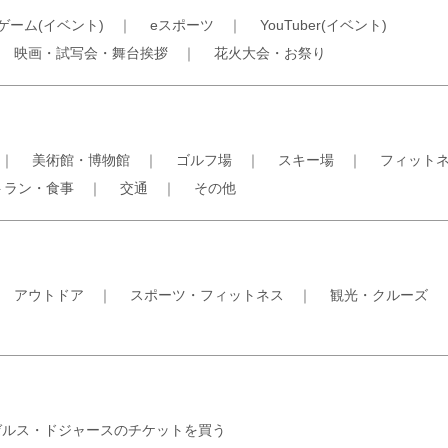
ゲーム(イベント)
｜
eスポーツ
｜
YouTuber(イベント)
｜
映画・試写会・舞台挨拶
｜
花火大会・お祭り
｜
美術館・博物館
｜
ゴルフ場
｜
スキー場
｜
フィット
トラン・食事
｜
交通
｜
その他
｜
アウトドア
｜
スポーツ・フィットネス
｜
観光・クルーズ
ゼルス・ドジャースのチケットを買う