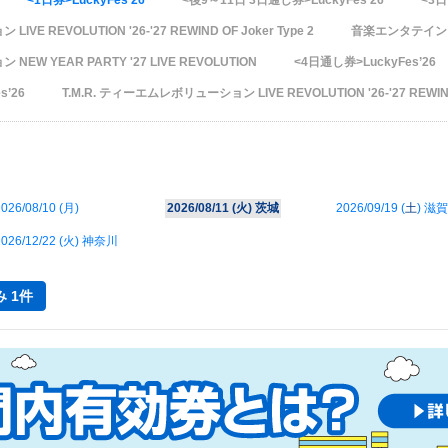
<1日券>LuckyFes’26
<後9～11日 3日通し券>LuckyFes’26
<3日
E REVOLUTION '26-'27 REWIND OF Joker Type 2
音楽エンタテインメン
EW YEAR PARTY '27 LIVE REVOLUTION
<4日通し券>LuckyFes’26
s’26
T.M.R. ティーエムレボリューション LIVE REVOLUTION '26-'27 REWIN
026/08/10 (
月
)
2026/08/11 (
火
) 茨城
2026/09/19 (
土
) 滋賀
026/12/22 (
火
) 神奈川
 1件