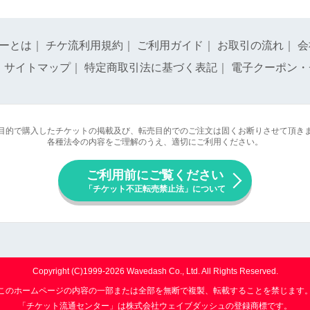
ーとは
｜
チケ流利用規約
｜
ご利用ガイド
｜
お取引の流れ
｜
会
｜
サイトマップ
｜
特定商取引法に基づく表記
｜
電子クーポン・
目的で購入したチケットの掲載及び、転売目的でのご注文は固くお断りさせて頂き
各種法令の内容をご理解のうえ、適切にご利用ください。
ご利用前にご覧ください
「チケット不正転売禁止法」について
Copyright (C)1999-2026 Wavedash Co., Ltd. All Rights Reserved.
このホームページの内容の一部または全部を無断で複製、転載することを禁じます
「チケット流通センター」は株式会社ウェイブダッシュの登録商標です。