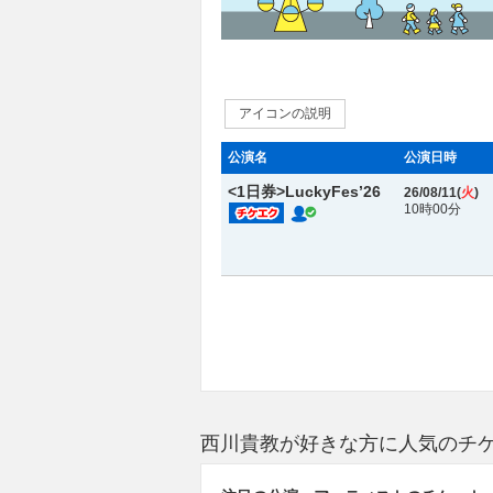
アイコンの説明
公演名
公演日時
<1日券>LuckyFes’26
26/08/11(
火
)
10時00分
西川貴教が好きな方に人気のチ