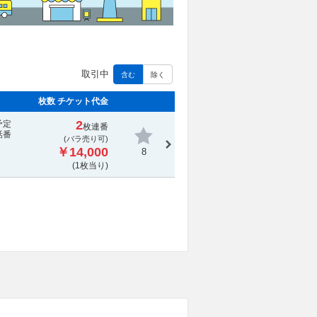
取引中
含む
除く
枚数 チケット代金
2
予定
枚連番
話番
(バラ売り可)
￥14,000
8
(1枚当り)