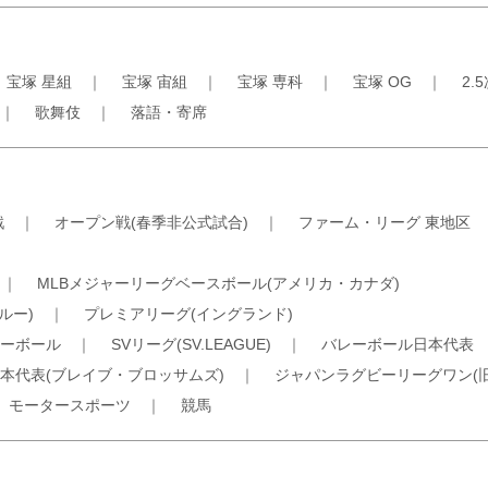
｜
宝塚 星組
｜
宝塚 宙組
｜
宝塚 専科
｜
宝塚 OG
｜
2.
｜
歌舞伎
｜
落語・寄席
戦
｜
オープン戦(春季非公式試合)
｜
ファーム・リーグ 東地区
｜
MLBメジャーリーグベースボール(アメリカ・カナダ)
ルー)
｜
プレミアリーグ(イングランド)
ーボール
｜
SVリーグ(SV.LEAGUE)
｜
バレーボール日本代表
本代表(ブレイブ・ブロッサムズ)
｜
ジャパンラグビーリーグワン(
｜
モータースポーツ
｜
競馬