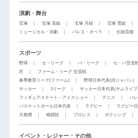
演劇・舞台
宝塚
｜
宝塚 花組
｜
宝塚 月組
｜
宝塚 雪組
ミュージカル・演劇
｜
バレエ・オペラ
｜
伝統芸能
スポーツ
野球
｜
セ・リーグ
｜
パ・リーグ
｜
セ・パ交流
区
｜
ファーム・リーグ 交流戦
春季教育リーグ(ファーム)
｜
野球日本代表(侍ジャパン)
サッカー
｜
Jリーグ
｜
サッカー日本代表(サムライブ
フィギュアスケート・アイスショー
｜
テニス
｜
バレ
バスケットボール日本代表
｜
ラグビー
｜
ラグビー日
大相撲
｜
格闘技
｜
プロレス
｜
ボクシング
イベント・レジャー・その他