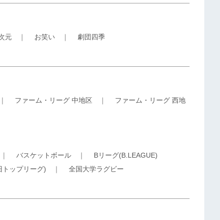
5次元
｜
お笑い
｜
劇団四季
｜
ファーム・リーグ 中地区
｜
ファーム・リーグ 西地
｜
バスケットボール
｜
Bリーグ(B.LEAGUE)
旧トップリーグ)
｜
全国大学ラグビー