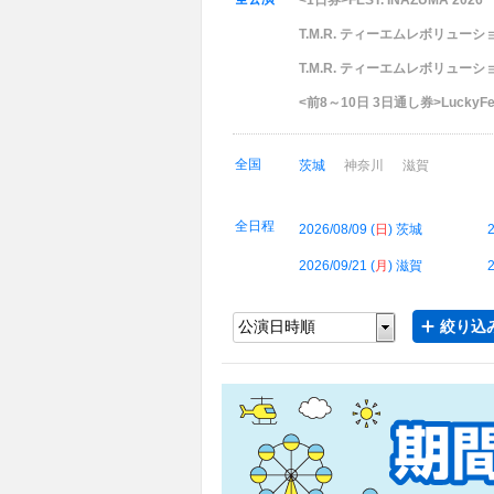
<1日券>FEST. INAZUMA 2026
T.M.R. ティーエムレボリューション LIV
T.M.R. ティーエムレボリューション N
<前8～10日 3日通し券>LuckyFe
全国
茨城
神奈川
滋賀
全日程
2026/08/09 (
日
) 茨城
2
2026/09/21 (
月
) 滋賀
2
絞り込み