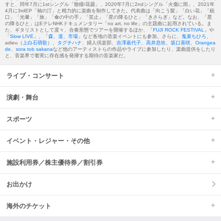
すと、同年7月に1stシングル「散瞳/花曇」、2020年7月に2ndシングル「火傷に雨」、2021年
4月に3rdEP「袖の汀」と精力的に楽曲を制作してきた。代表曲は「向こう髪」「白い花」「銃
口」「光暈」「旅」「傘の中の手」「笑止」「星の降るひと」「きさらぎ」など。なお、「星
の降るひと」はEテレNHKドキュメンタリー「no art, no life」の主題曲に起用されている。ま
た、ギタリストとして度々、合奏形態でツアーを開催するほか、「
FUJI ROCK FESTIVAL
」や
「
Slow LIVE
」、「
森、道、市場
」など各地の音楽イベントにも参加。さらに、
鬼束ちひろ
、
adieu（
上白石萌歌
）、
タグチハナ
、婦人倶楽部、
吉澤嘉代子
、
高井息吹
、
坂口喜咲
、
Orangea
de
、
sora tob sakana
など他のアーティストらの作品やライブに参加したり、楽曲提供をしたり
と、音楽界で着実に存在感を発揮する期待の音楽家だ。
ライブ・コンサート
演劇・舞台
スポーツ
イベント・レジャー・その他
施設利用券／株主優待券／割引券
お出かけ
海外のチケット