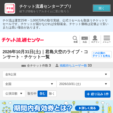
チケット流通センターアプリ
開く
値下げ情報をリアルタイムに受け取ろう
チケ流は運営25年・1,000万件の取引実績、公式リセールも取扱うチケットリ
セールです。チケットが届かなければ全額返金。チケット価格は定価より安い
または高い場合があります。
検索
出品
ログイン
メニュー
2026年10月31日(土)｜君島大空のライブ・コ
この公演の
ンサート・チケット一覧
チケットを売る
3
33
全チケット件数
掲載待ちユーザー数
取引中
含む
除く
絞り込み 1件