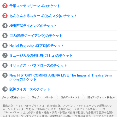
千葉ロッテマリーンズのチケット
あんさんぶるスターズ!(あんスタ)のチケット
埼玉西武ライオンズのチケット
巨人(読売ジャイアンツ)のチケット
Hello! Project(ハロプロ)のチケット
ミュージカル刀剣乱舞(刀ミュ)のチケット
オリックス・バファローズのチケット
New HISTORY COMING ARENA LIVE The Imperial Theatre Sym
phonyのチケット
阪神タイガースのチケット
チケット流通センター
ライブ・コンサート
国内アーティスト
国内アーティスト 男性ソロ
君島大空（キミシマオオゾラ）とは、東京都出身、フジパシフィックミュージック所属のシン
ガーソングライターである。2014年からギターを始めると、音楽ファイル共有サービス
「SoundCloud」上に作詞・作曲・編曲・演奏・歌唱まで自身で担当した多重録音音源を公開す
るようになり、少しずつファンを獲得。2019年3月に1stEP「午後の反射光」でデビューを果た