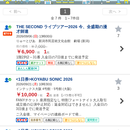
1
< 前へ
次へ >
全 7 件 1～7件目
THE SECOND ライブツアー2026 今、全盛期の漫
才師達
7
2026/09/06 (
日
) 13時00分
りゅーとぴあ 新潟市民芸術文化会館 劇場 (新潟)
￥7,000
前の価格：
￥6,900
1
/ 枚
枚
1階2列2～31番 入金日の7日後までに発送予定
紙チケット
郵送
名義記載なし
塗りつぶしなし
あんしん配送OK
<1日券>KOYABU SONIC 2026
2026/09/21 (
月
) 10時30分
3
インテックス大阪 4号館・5号館 (大阪)
￥10,000
2
/ 枚
枚 連番
【バラ売り不可】
FANYチケット 座席指定なし 特割フォートナイト大人取引
成立後の公演中止対応：返金対応はできません］ 入金日の
3日後までに発送予定
ご入金後、マイページの連絡ボードで発...
発券番号
名義記載なし
塗りつぶしなし
質問受付