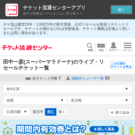
チケット流通センターアプリ
開く
値下げ情報をリアルタイムに受け取ろう
チケ流は運営25年・1,000万件の取引実績、公式リセールも取扱うチケットリ
セールです。チケットが届かなければ全額返金。チケット価格は定価より安い
または高い場合があります。
検索
出品
ログイン
メニュー
田中一彦(スーパーマラドーナ)のライブ・リ
この公演の
セールチケット一覧
チケットを売る
7
55
全チケット件数
掲載待ちユーザー数
取引中
含む
除く
絞り込み