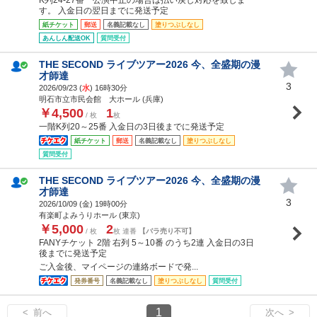
す。 入金日の翌日までに発送予定
紙チケット
郵送
名義記載なし
塗りつぶしなし
あんしん配送OK
質問受付
THE SECOND ライブツアー2026 今、全盛期の漫
才師達
3
2026/09/23 (
水
) 16時30分
明石市立市民会館 大ホール (兵庫)
￥4,500
1
/ 枚
枚
一階K列20～25番 入金日の3日後までに発送予定
紙チケット
郵送
名義記載なし
塗りつぶしなし
質問受付
THE SECOND ライブツアー2026 今、全盛期の漫
才師達
3
2026/10/09 (
金
) 19時00分
有楽町よみうりホール (東京)
￥5,000
2
/ 枚
枚 連番
【バラ売り不可】
FANYチケット 2階 右列 5～10番 のうち2連 入金日の3日
後までに発送予定
ご入金後、マイページの連絡ボードで発...
発券番号
名義記載なし
塗りつぶしなし
質問受付
1
< 前へ
次へ >