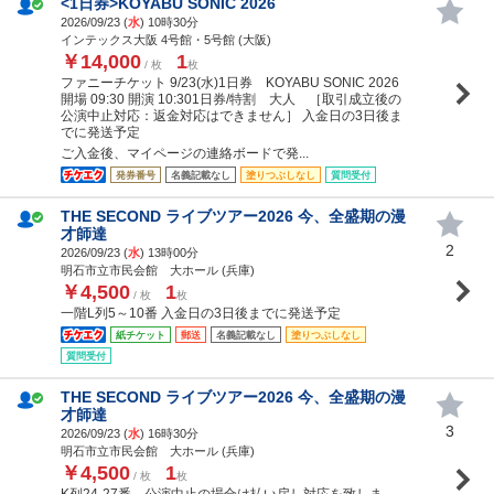
<1日券>KOYABU SONIC 2026
2026/09/23 (
水
) 10時30分
インテックス大阪 4号館・5号館 (大阪)
￥14,000
1
/ 枚
枚
ファニーチケット 9/23(水)1日券 KOYABU SONIC 2026
開場 09:30 開演 10:301日券/特割 大人 ［取引成立後の
公演中止対応：返金対応はできません］ 入金日の3日後ま
でに発送予定
ご入金後、マイページの連絡ボードで発...
発券番号
名義記載なし
塗りつぶしなし
質問受付
THE SECOND ライブツアー2026 今、全盛期の漫
才師達
2
2026/09/23 (
水
) 13時00分
明石市立市民会館 大ホール (兵庫)
￥4,500
1
/ 枚
枚
一階L列5～10番 入金日の3日後までに発送予定
紙チケット
郵送
名義記載なし
塗りつぶしなし
質問受付
THE SECOND ライブツアー2026 今、全盛期の漫
才師達
3
2026/09/23 (
水
) 16時30分
明石市立市民会館 大ホール (兵庫)
￥4,500
1
/ 枚
枚
K列24-27番 公演中止の場合は払い戻し対応を致しま