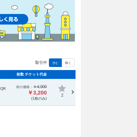
取引中
含む
除く
枚数 チケット代金
￥4,000
前の価格：
QR
￥3,200
2
(1枚のみ)