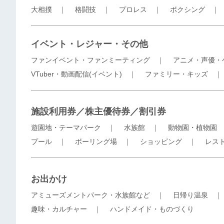
大相撲
｜
格闘技
｜
プロレス
｜
ボクシング
イベント・レジャー・その他
ファンイベント・ファンミーティング
｜
アニメ・声優・
VTuber・動画配信(イベント)
｜
ファミリー・キッズ
施設利用券／株主優待券／割引券
遊園地・テーマパーク
｜
水族館
｜
動物園・植物園
プール
｜
ボーリング場
｜
ショッピング
｜
レス
お出かけ
アミューズメントパーク・水族館など
｜
日帰り温泉
趣味・カルチャー
｜
ハンドメイド・ものづくり