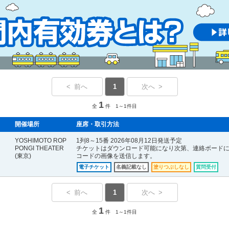
< 前へ
1
次へ >
1
全
件 1～1件目
開催場所
座席・取引方法
YOSHIMOTO ROP
1列8～15番 2026年08月12日発送予定
PONGI THEATER
チケットはダウンロード可能になり次第、連絡ボードに
(東京)
コードの画像を送信します。
電子チケット
名義記載なし
塗りつぶしなし
質問受付
< 前へ
1
次へ >
1
全
件 1～1件目