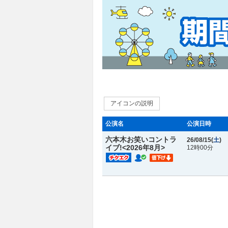
アイコンの説明
公演名
公演日時
六本木お笑いコントラ
26/08/15(
土
)
イブ!<2026年8月>
12時00分