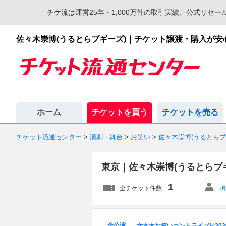
チケ流は運営25年・1,000万件の取引実績、公式リ
佐々木崇博(うるとらブギーズ)｜チケット譲渡・購入が
ホーム
チケットを買う
チケットを売る
チケット流通センター
>
演劇・舞台
>
お笑い
>
佐々木崇博(うるとらブ
東京｜佐々木崇博(うるとらブ
1
全チケット件数
掲
全公演