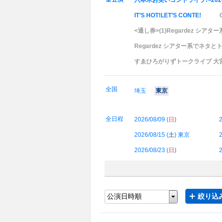
六本木お笑いコントライブ!<202
IT’S HOT!LET’S CONTE!
<通し券>(1)Regardez シ
Regardez シアター系でネタと
すゑひろがりずトークライブ 大
全国
埼玉
東京
全日程
2026/08/09 (
日
)
2
2026/08/15 (
土
) 東京
2
2026/08/23 (
日
)
2
絞り込み