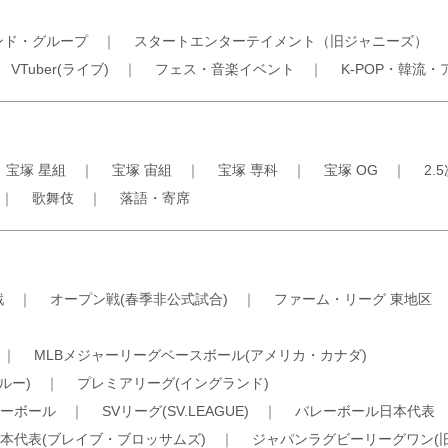
ンド・グループ
｜
スタートエンターテイメント（旧ジャニーズ）
｜
VTuber(ライブ)
｜
フェス・音楽イベント
｜
K-POP・韓流・
｜
宝塚 星組
｜
宝塚 宙組
｜
宝塚 専科
｜
宝塚 OG
｜
2.
｜
歌舞伎
｜
落語・寄席
戦
｜
オープン戦(春季非公式試合)
｜
ファーム・リーグ 東地区
｜
MLBメジャーリーグベースボール(アメリカ・カナダ)
ルー)
｜
プレミアリーグ(イングランド)
ーボール
｜
SVリーグ(SV.LEAGUE)
｜
バレーボール日本代表
本代表(ブレイブ・ブロッサムズ)
｜
ジャパンラグビーリーグワン(