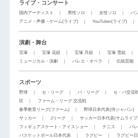
ライブ・コンサート
国内アーティスト
｜
男性ソロ
｜
女性ソロ
｜
バ
アニメ・声優・ゲーム(ライブ)
｜
YouTuber(ライブ)
演劇・舞台
宝塚
｜
宝塚 花組
｜
宝塚 月組
｜
宝塚 雪組
ミュージカル・演劇
｜
バレエ・オペラ
｜
伝統芸能
スポーツ
野球
｜
セ・リーグ
｜
パ・リーグ
｜
セ・パ交流
区
｜
ファーム・リーグ 交流戦
春季教育リーグ(ファーム)
｜
野球日本代表(侍ジャパン)
サッカー
｜
Jリーグ
｜
サッカー日本代表(サムライブ
フィギュアスケート・アイスショー
｜
テニス
｜
バレ
バスケットボール日本代表
｜
ラグビー
｜
ラグビー日