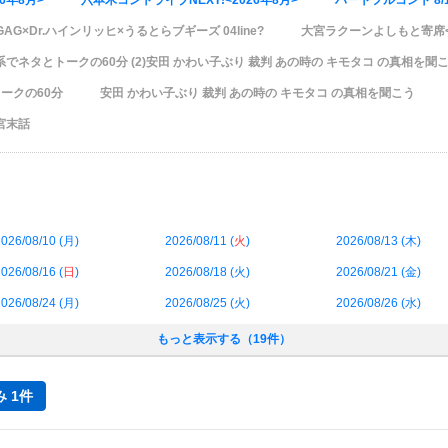
6年8月>
六本木コントライブNEXT!<2026年8月>
ハートフルコント 8/
GAG×Dr.ハインリッヒ×うるとらブギーズ 04line?
大宮ラクーンよしもと寄席<2
アター系でネタとトークの60分 (2)安田 かわい子ぶり 裁判 あの時の キモタコ の真相を聞
トークの60分
安田 かわい子ぶり 裁判 あの時の キモタコ の真相を聞こう
宮末話
026/08/10 (
月
)
2026/08/11 (
火
)
2026/08/13 (
木
)
026/08/16 (
日
)
2026/08/18 (
火
)
2026/08/21 (
金
)
026/08/24 (
月
)
2026/08/25 (
火
)
2026/08/26 (
水
)
もっと表示する（19件）
 1件