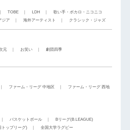
｜
TOBE
｜
LDH
｜
歌い手・ボカロ・ニコニコ
アジア
｜
海外アーティスト
｜
クラシック・ジャズ
5次元
｜
お笑い
｜
劇団四季
｜
ファーム・リーグ 中地区
｜
ファーム・リーグ 西地
｜
バスケットボール
｜
Bリーグ(B.LEAGUE)
旧トップリーグ)
｜
全国大学ラグビー