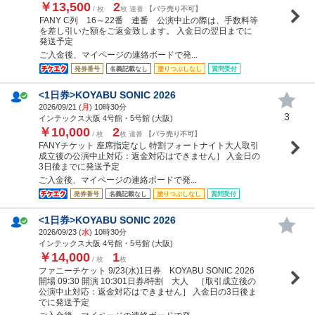
￥13,500
2
/ 枚
枚 連番
【バラ売り不可】
FANY C列 16～22番 連番 公演中止の際は、手数料等
を差し引いた額をご返金致します。 入金日の翌日までに
発送予定
ご入金後、マイページの連絡ボードで発...
発券番号
名義記載なし
塗りつぶしなし
質問受付
<1日券>KOYABU SONIC 2026
2026/09/21 (
月
) 10時30分
3
インテックス大阪 4号館・5号館 (大阪)
￥10,000
2
/ 枚
枚 連番
【バラ売り不可】
FANYチケット 座席指定なし 特割フォートナイト大人取引
成立後の公演中止対応：返金対応はできません］ 入金日の
3日後までに発送予定
ご入金後、マイページの連絡ボードで発...
発券番号
名義記載なし
塗りつぶしなし
質問受付
<1日券>KOYABU SONIC 2026
2026/09/23 (
水
) 10時30分
インテックス大阪 4号館・5号館 (大阪)
￥14,000
1
/ 枚
枚
ファニーチケット 9/23(水)1日券 KOYABU SONIC 2026
開場 09:30 開演 10:301日券/特割 大人 ［取引成立後の
公演中止対応：返金対応はできません］ 入金日の3日後ま
でに発送予定