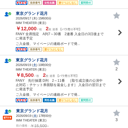
発券番号
女性名義
塗りつぶしなし
質問受付
東京グランド花月
2026/09/17 (
木
) 15時00分
IMM THEATER (東京)
￥12,000
2
/ 枚
枚 連番
【バラ売り不可】
FANY 全席指定 A列7～30番 2連番 入金日の3日後まで
に発送予定
ご入金後、マイページの連絡ボードで発...
発券番号
塗りつぶしなし
東京グランド花月
2026/09/19 (
土
) 10時00分
2
IMM THEATER (東京)
￥8,500
2
/ 枚
枚 連番
【バラ売り不可】
FANY 先行抽選 D列 2～11番 ［取引成立後の公演中
止対応：チケット券面額を返金します］ 入金日の翌日まで
に発送予定
ご入金後、マイページの連絡ボードで発...
発券番号
男性名義
塗りつぶしなし
質問受付
東京グランド花月
2026/09/19 (
土
) 17時00分
3
IMM THEATER (東京)
￥15,500
前の価格：