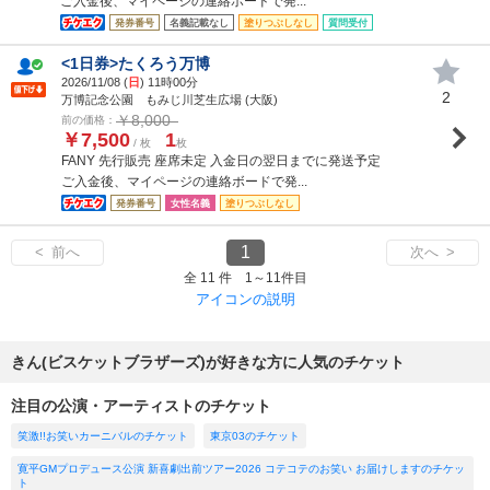
ご入金後、マイページの連絡ボードで発...
発券番号
名義記載なし
塗りつぶしなし
質問受付
<1日券>たくろう万博
2026/11/08 (
日
) 11時00分
2
万博記念公園 もみじ川芝生広場 (大阪)
￥8,000
前の価格：
￥7,500
1
/ 枚
枚
FANY 先行販売 座席未定 入金日の翌日までに発送予定
ご入金後、マイページの連絡ボードで発...
発券番号
女性名義
塗りつぶしなし
1
< 前へ
次へ >
全 11 件 1～11件目
アイコンの説明
きん(ビスケットブラザーズ)が好きな方に人気のチケット
注目の公演・アーティストのチケット
笑激!!お笑いカーニバルのチケット
東京03のチケット
寛平GMプロデュース公演 新喜劇出前ツアー2026 コテコテのお笑い お届けしますのチケッ
ト