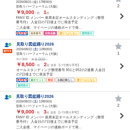
2026/08/21 (
金
) 17時00分
2
堂島リバーフォーラム (大阪)
￥9,000
1
/ 枚
枚
FANY ID メンバー 座席未定オールスタンディング（整理
番号付） 入金日の7日後までに発送予定
ご入金後、マイページの連絡ボードで発...
発券番号
女性名義
塗りつぶしなし
質問受付
見取り図盆踊り2026
2026/08/22 (
土
) 12時00分
1
堂島リバーフォーラム (大阪)
￥9,000
前の価格：
￥8,500
2
/ 枚
枚 連番
【バラ売り不可】
オールスタンディング整理番号 951と952の2連番 入金日
の7日後までに発送予定
紙チケット
郵送
名義記載なし
塗りつぶしなし
質問受付
見取り図盆踊り2026
2026/08/22 (
土
) 12時00分
2
堂島リバーフォーラム (大阪)
￥9,000
3
/ 枚
枚 連番
【バラ売り不可】
FANY ID メンバー 座席未定オールスタンディング（整理
番号付） 入金日の7日後までに発送予定
ご入金後、マイページの連絡ボードで発...