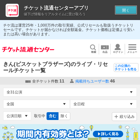
チケット流通センターアプリ
開く
値下げ情報をリアルタイムに受け取ろう
チケ流は運営25年・1,000万件の取引実績、公式リセールも取扱うチケットリ
セールです。チケットが届かなければ全額返金。チケット価格は定価より安い
または高い場合があります。
検索
出品
ログイン
メニュー
きん(ビスケットブラザーズ)のライブ・リセ
この公演の
ールチケット一覧
チケットを売る
11
46
全チケット件数
掲載待ちユーザー数
取引中
含む
除く
絞り込み