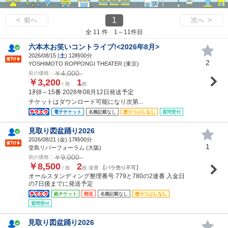
1
< 前へ
次へ >
全 11 件 1～11件目
六本木お笑いコントライブ!<2026年8月>
2026/08/15 (
土
) 12時00分
2
YOSHIMOTO ROPPONGI THEATER (東京)
￥4,000
前の価格：
￥3,200
1
/ 枚
枚
1列8～15番 2026年08月12日発送予定
チケットはダウンロード可能になり次第...
電子チケット
名義記載なし
塗りつぶしなし
質問受付
見取り図盆踊り2026
2026/08/21 (
金
) 17時00分
1
堂島リバーフォーラム (大阪)
￥9,000
前の価格：
￥8,500
2
/ 枚
枚 連番
【バラ売り不可】
オールスタンディング整理番号 779と780の2連番 入金日
の7日後までに発送予定
紙チケット
郵送
名義記載なし
塗りつぶしなし
質問受付
見取り図盆踊り2026