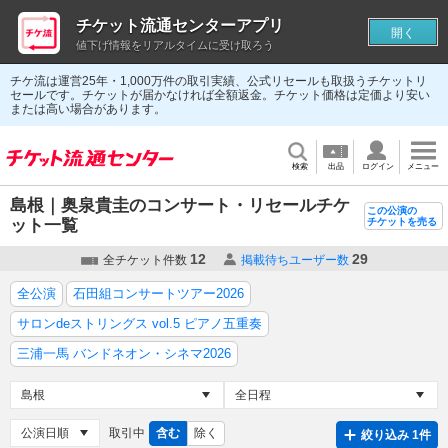
チケット流通センターアプリ
開く
値下げ情報をリアルタイムに受け取ろう
チケ流は運営25年・1,000万件の取引実績、公式リセールも取扱うチケットリ
セールです。チケットが届かなければ全額返金。チケット価格は定価より安い
または高い場合があります。
検索
出品
ログイン
メニュー
島根｜奥泉貴圭のコンサート・リセールチケ
この公演の
ット一覧
チケットを売る
12
29
全チケット件数
掲載待ちユーザー数
全公演
石田組コンサートツアー2026
サロンdeストリングス vol.5 ピアノ五重奏
三浦一馬 バンドネオン・シネマ2026
取引中
含む
除く
絞り込み 1件