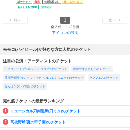
紙チケット
郵送
名義記載なし
塗りつぶしなし
あんしん配送OK
質問受付
1
< 前へ
次へ >
全 2 件 1～2件目
アイコンの説明
モモコ(ハイヒール)が好きな方に人気のチケット
注目の公演・アーティストのチケット
チョコレートプラネット(チョコプラ)のチケット
海原やすよともこのチケット
笑福亭鶴瓶×サンドウィッチマンLIVE シルエットのチケット
ラフフェスのチケット
なんばグランド花月のチケット
売れ筋チケットの最新ランキング
ミュージカル刀剣乱舞(刀ミュ)のチケット
高校野球(夏の甲子園)のチケット