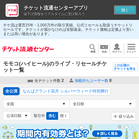
チケット流通センターアプリ
開く
値下げ情報をリアルタイムに受け取ろう
チケ流は運営25年・1,000万件の取引実績、公式リセールも取扱うチケットリ
セールです。チケットが届かなければ全額返金。チケット価格は定価より安い
または高い場合があります。
検索
出品
ログイン
メニュー
モモコ(ハイヒール)のライブ・リセールチケ
この公演の
ット一覧
チケットを売る
2
8
全チケット件数
掲載待ちユーザー数
全公演
なんばグランド花月 シルバーウィーク特別興行
取引中
含む
除く
絞り込み