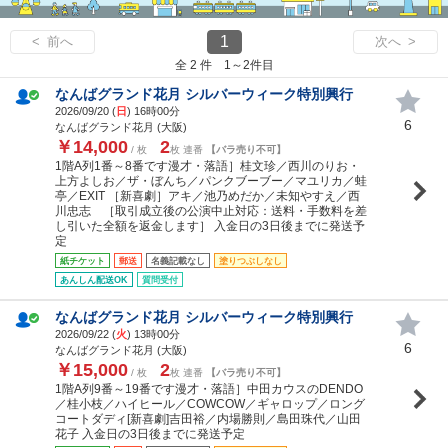
1
< 前へ
次へ >
全 2 件 1～2件目
なんばグランド花月 シルバーウィーク特別興行
2026/09/20 (
日
) 16時00分
6
なんばグランド花月 (大阪)
￥14,000
2
/ 枚
枚 連番
【バラ売り不可】
1階A列1番～8番です漫才・落語］桂文珍／西川のりお・
上方よしお／ザ・ぼんち／パンクブーブー／マユリカ／蛙
亭／EXIT ［新喜劇］アキ／池乃めだか／未知やすえ／西
川忠志 ［取引成立後の公演中止対応：送料・手数料を差
し引いた全額を返金します］ 入金日の3日後までに発送予
定
紙チケット
郵送
名義記載なし
塗りつぶしなし
あんしん配送OK
質問受付
なんばグランド花月 シルバーウィーク特別興行
2026/09/22 (
火
) 13時00分
6
なんばグランド花月 (大阪)
￥15,000
2
/ 枚
枚 連番
【バラ売り不可】
1階A列9番～19番です漫才・落語］中田カウスのDENDO
／桂小枝／ハイヒール／COWCOW／ギャロップ／ロング
コートダディ[新喜劇]吉田裕／内場勝則／島田珠代／山田
花子 入金日の3日後までに発送予定