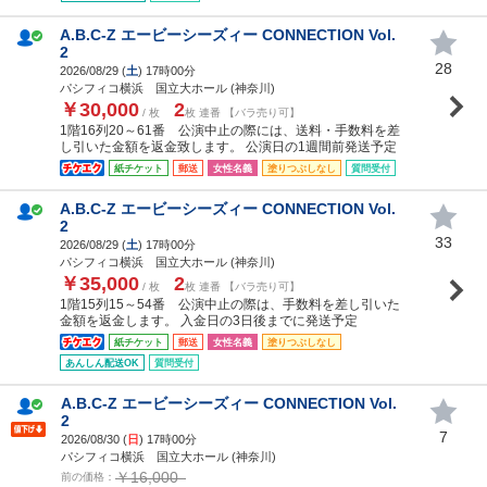
A.B.C-Z エービーシーズィー CONNECTION Vol.
2
28
2026/08/29 (
土
) 17時00分
パシフィコ横浜 国立大ホール (神奈川)
￥30,000
2
/ 枚
枚 連番 【バラ売り可】
1階16列20～61番 公演中止の際には、送料・手数料を差
し引いた金額を返金致します。 公演日の1週間前発送予定
紙チケット
郵送
女性名義
塗りつぶしなし
質問受付
A.B.C-Z エービーシーズィー CONNECTION Vol.
2
33
2026/08/29 (
土
) 17時00分
パシフィコ横浜 国立大ホール (神奈川)
￥35,000
2
/ 枚
枚 連番 【バラ売り可】
1階15列15～54番 公演中止の際は、手数料を差し引いた
金額を返金します。 入金日の3日後までに発送予定
紙チケット
郵送
女性名義
塗りつぶしなし
あんしん配送OK
質問受付
A.B.C-Z エービーシーズィー CONNECTION Vol.
2
7
2026/08/30 (
日
) 17時00分
パシフィコ横浜 国立大ホール (神奈川)
￥16,000
前の価格：