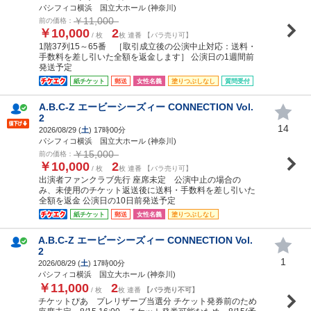
パシフィコ横浜 国立大ホール (神奈川)
￥11,000
前の価格：
￥10,000
2
/ 枚
枚 連番 【バラ売り可】
1階37列15～65番 ［取引成立後の公演中止対応：送料・
手数料を差し引いた全額を返金します］ 公演日の1週間前
発送予定
紙チケット
郵送
女性名義
塗りつぶしなし
質問受付
A.B.C-Z エービーシーズィー CONNECTION Vol.
2
14
2026/08/29 (
土
) 17時00分
パシフィコ横浜 国立大ホール (神奈川)
￥15,000
前の価格：
￥10,000
2
/ 枚
枚 連番 【バラ売り可】
出演者ファンクラブ先行 座席未定 公演中止の場合の
み、未使用のチケット返送後に送料・手数料を差し引いた
全額を返金 公演日の10日前発送予定
紙チケット
郵送
女性名義
塗りつぶしなし
A.B.C-Z エービーシーズィー CONNECTION Vol.
2
1
2026/08/29 (
土
) 17時00分
パシフィコ横浜 国立大ホール (神奈川)
￥11,000
2
/ 枚
枚 連番
【バラ売り不可】
チケットぴあ プレリザーブ当選分 チケット発券前のため