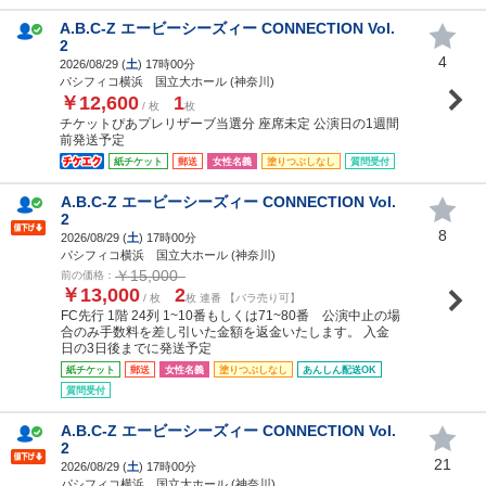
A.B.C-Z エービーシーズィー CONNECTION Vol.
2
4
2026/08/29 (
土
) 17時00分
パシフィコ横浜 国立大ホール (神奈川)
￥12,600
1
/ 枚
枚
チケットぴあプレリザーブ当選分 座席未定 公演日の1週間
前発送予定
紙チケット
郵送
女性名義
塗りつぶしなし
質問受付
A.B.C-Z エービーシーズィー CONNECTION Vol.
2
8
2026/08/29 (
土
) 17時00分
パシフィコ横浜 国立大ホール (神奈川)
￥15,000
前の価格：
￥13,000
2
/ 枚
枚 連番 【バラ売り可】
FC先行 1階 24列 1~10番もしくは71~80番 公演中止の場
合のみ手数料を差し引いた金額を返金いたします。 入金
日の3日後までに発送予定
紙チケット
郵送
女性名義
塗りつぶしなし
あんしん配送OK
質問受付
A.B.C-Z エービーシーズィー CONNECTION Vol.
2
21
2026/08/29 (
土
) 17時00分
パシフィコ横浜 国立大ホール (神奈川)