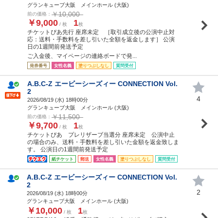
グランキューブ大阪 メインホール (大阪)
￥10,000
前の価格：
￥9,000
1
/ 枚
枚
チケットぴあ先行 座席未定 ［取引成立後の公演中止対
応：送料・手数料を差し引いた全額を返金します］ 公演
日の1週間前発送予定
ご入金後、マイページの連絡ボードで発...
発券番号
女性名義
塗りつぶしなし
質問受付
A.B.C-Z エービーシーズィー CONNECTION Vol.
2
4
2026/08/19 (
水
) 18時00分
グランキューブ大阪 メインホール (大阪)
￥11,500
前の価格：
￥9,700
1
/ 枚
枚
チケットぴあ プレリザーブ当選分 座席未定 公演中止
の場合のみ、送料・手数料を差し引いた金額を返金致しま
す。 公演日の1週間前発送予定
紙チケット
郵送
女性名義
塗りつぶしなし
質問受付
A.B.C-Z エービーシーズィー CONNECTION Vol.
2
2
2026/08/19 (
水
) 18時00分
グランキューブ大阪 メインホール (大阪)
￥10,000
1
/ 枚
枚