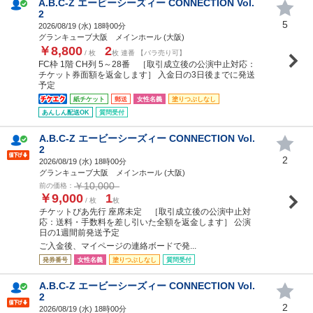
A.B.C-Z エービーシーズィー CONNECTION Vol.
2
5
2026/08/19 (
水
) 18時00分
グランキューブ大阪 メインホール (大阪)
￥8,800
2
/ 枚
枚 連番 【バラ売り可】
FC枠 1階 CH列 5～28番 ［取引成立後の公演中止対応：
チケット券面額を返金します］ 入金日の3日後までに発送
予定
紙チケット
郵送
女性名義
塗りつぶしなし
あんしん配送OK
質問受付
A.B.C-Z エービーシーズィー CONNECTION Vol.
2
2
2026/08/19 (
水
) 18時00分
グランキューブ大阪 メインホール (大阪)
￥10,000
前の価格：
￥9,000
1
/ 枚
枚
チケットぴあ先行 座席未定 ［取引成立後の公演中止対
応：送料・手数料を差し引いた全額を返金します］ 公演
日の1週間前発送予定
ご入金後、マイページの連絡ボードで発...
発券番号
女性名義
塗りつぶしなし
質問受付
A.B.C-Z エービーシーズィー CONNECTION Vol.
2
2
2026/08/19 (
水
) 18時00分