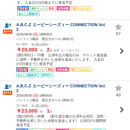
す。 入金日の3日後までに発送予定
紙チケット
郵送
女性名義
塗りつぶしなし
あんしん配送OK
A.B.C-Z エービーシーズィー CONNECTION Vol.
2
57
2026/08/30 (
日
) 18時00分
パシフィコ横浜 国立大ホール (神奈川)
￥25,000
前の価格：
￥20,000
2
/ 枚
枚 連番 【バラ売り可】
1階19列11～70番 公演中止の場合のみ、チケット返送後
に送料・手数料を引いた金額を返金いたします。 入金日
の3日後までに発送予定
紙チケット
郵送
女性名義
塗りつぶしなし
あんしん配送OK
質問受付
A.B.C-Z エービーシーズィー CONNECTION Vol.
2
43
2026/08/30 (
日
) 18時00分
パシフィコ横浜 国立大ホール (神奈川)
￥25,000
前の価格：
￥23,000
1
/ 枚
枚
1階23列35～46番 ［取引成立後の公演中止対応：送料・
手数料を差し引いた全額を返金します］ 公演日の1週間前
発送予定