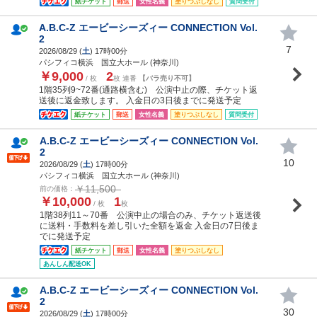
紙チケット
郵送
女性名義
塗りつぶしなし
質問受付
A.B.C-Z エービーシーズィー CONNECTION Vol.
2
7
2026/08/29 (
土
) 17時00分
パシフィコ横浜 国立大ホール (神奈川)
￥9,000
2
/ 枚
枚 連番
【バラ売り不可】
1階35列9~72番(通路横含む) 公演中止の際、チケット返
送後に返金致します。 入金日の3日後までに発送予定
紙チケット
郵送
女性名義
塗りつぶしなし
質問受付
A.B.C-Z エービーシーズィー CONNECTION Vol.
2
10
2026/08/29 (
土
) 17時00分
パシフィコ横浜 国立大ホール (神奈川)
￥11,500
前の価格：
￥10,000
1
/ 枚
枚
1階38列11～70番 公演中止の場合のみ、チケット返送後
に送料・手数料を差し引いた全額を返金 入金日の7日後ま
でに発送予定
紙チケット
郵送
女性名義
塗りつぶしなし
あんしん配送OK
A.B.C-Z エービーシーズィー CONNECTION Vol.
2
30
2026/08/29 (
土
) 17時00分