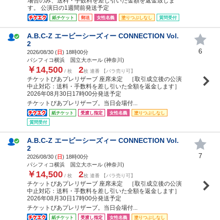
場合のみ、送料・手数料を差し引いた金額を返金致しま
す。 公演日の1週間前発送予定
紙チケット
郵送
女性名義
塗りつぶしなし
質問受付
A.B.C-Z エービーシーズィー CONNECTION Vol.
2
6
2026/08/30 (
日
) 18時00分
パシフィコ横浜 国立大ホール (神奈川)
￥14,500
2
/ 枚
枚 連番 【バラ売り可】
チケットぴあプレリザーブ 座席未定 ［取引成立後の公演
中止対応：送料・手数料を差し引いた全額を返金します］
2026年08月30日17時00分発送予定
チケットぴあプレリザーブ。当日会場付...
紙チケット
受渡し指定
女性名義
塗りつぶしなし
質問受付
A.B.C-Z エービーシーズィー CONNECTION Vol.
2
7
2026/08/30 (
日
) 18時00分
パシフィコ横浜 国立大ホール (神奈川)
￥14,500
2
/ 枚
枚 連番 【バラ売り可】
チケットぴあプレリザーブ 座席未定 ［取引成立後の公演
中止対応：送料・手数料を差し引いた全額を返金します］
2026年08月30日17時00分発送予定
チケットぴあプレリザーブ。当日会場付...
紙チケット
受渡し指定
女性名義
塗りつぶしなし