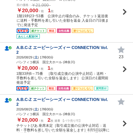
￥21,000
前の価格：
￥20,000
1
/ 枚
枚
1階19列23~53番 公演中止の場合のみ、チケット返送後
に送料・手数料を差し引いた全額を返金 入金日の7日後ま
でに発送予定
紙チケット
郵送
女性名義
塗りつぶしなし
あんしん配送OK
A.B.C-Z エービーシーズィー CONNECTION Vol.
2
23
2026/08/29 (
土
) 17時00分
パシフィコ横浜 国立大ホール (神奈川)
￥20,000
1
/ 枚
枚
1階33列6～75番 ［取引成立後の公演中止対応：送料・
手数料を差し引いた全額を返金します］ 公演日の1週間前
発送予定
紙チケット
郵送
女性名義
塗りつぶしなし
質問受付
A.B.C-Z エービーシーズィー CONNECTION Vol.
2
2026/08/29 (
土
) 17時00分
パシフィコ横浜 国立大ホール (神奈川)
￥20,000
2
/ 枚
枚 連番 【バラ売り可】
チケットぴあ 座席未定［取引成立後の公演中止対応：送
料・手数料を差し引いた全額を返金します］8月5日以降に