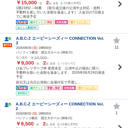
￥15,000
2
/ 枚
枚 連番
【バラ売り不可】
1階23列2～46番 ［取引成立後の公演中止対応：送料・
手数料を差し引いた全額を返金します］ 入金日の7日後ま
でに発送予定
紙チケット
郵送
女性名義
塗りつぶしなし
あんしん配送OK
A.B.C-Z エービーシーズィー CONNECTION Vol.
2
11
2026/08/30 (
日
) 18時00分
パシフィコ横浜 国立大ホール (神奈川)
￥10,000
前の価格：
￥9,000
2
/ 枚
枚 連番 【バラ売り可】
ぴあプレリザーブ枠 座席未定 公演中止の場合に限り、
手数料を除いた金額を返金します。 2026年08月29日発送
予定
前日又は当日公演前に会場付近で手渡し...
紙チケット
受渡し指定
女性名義
塗りつぶしなし
質問受付
A.B.C-Z エービーシーズィー CONNECTION Vol.
2
1
2026/08/30 (
日
) 18時00分
パシフィコ横浜 国立大ホール (神奈川)
￥9,500
2
/ 枚
枚 連番
【バラ売り不可】