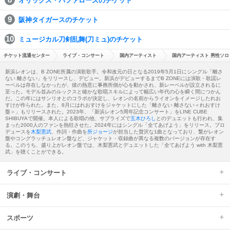
オリックス・バファローズのチケット
阪神タイガースのチケット
ミュージカル刀剣乱舞(刀ミュ)のチケット
チケット流通センター
ライブ・コンサート
国内アーティスト
国内アーティスト 男性ソロ
新浜レオンは、B ZONE所属の演歌歌手。令和改元の日となる2019年5月1日にシングル「離さ
ない 離さない」をリリースし、デビュー。新浜がデビューするまでB ZONEには演歌・歌謡レ
ーベルは存在しなかったが、彼の熱意に事務所側が心を動かされ、新レーベルが設立されるに
至った。モデル並みのルックスと確かな歌唱スキルによって幅広い年代の心を瞬く間につかん
だ。この年にはサンリオとのコラボが決定し、レオンの名前からライオンをイメージしたれお
すけが作られた。また、8月にはれおすけをジャケットにした「離さない 離さない＜れおすけ
盤＞」もリリースされた。2023年、「新浜レオン5周年記念コンサート」をLINE CUBE
SHIBUYAで開催。本人による歌唱の他、サプライズで
五木ひろし
とのデュエットも行われ、集
まった2000人のファンを熱狂させた。2024年にはシングル「全てあげよう」をリリース。プロ
デュースを
木梨憲武
、作詞・作曲を
所ジョージ
が担当した贅沢な1曲となっており、繋がレオン
盤やコングラッチュレオン盤など、ジャケット・収録曲が異なる複数のバージョンが存在す
る。このうち、盛り上がレオン盤では、木梨憲武とデュエットした「全てあげよう with 木梨憲
武」を聴くことができる。
ライブ・コンサート
演劇・舞台
スポーツ