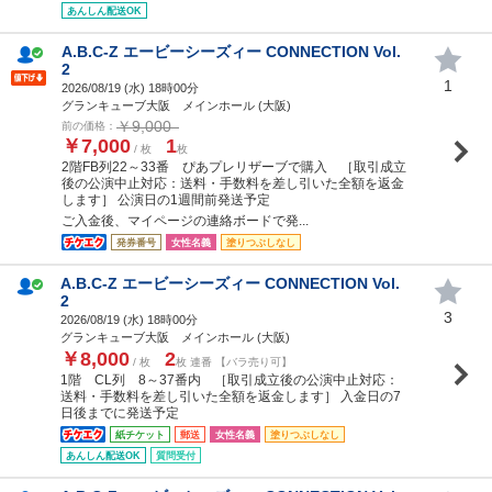
あんしん配送OK
A.B.C-Z エービーシーズィー CONNECTION Vol.
2
1
2026/08/19 (
水
) 18時00分
グランキューブ大阪 メインホール (大阪)
￥9,000
前の価格：
￥7,000
1
/ 枚
枚
2階FB列22～33番 ぴあプレリザーブで購入 ［取引成立
後の公演中止対応：送料・手数料を差し引いた全額を返金
します］ 公演日の1週間前発送予定
ご入金後、マイページの連絡ボードで発...
発券番号
女性名義
塗りつぶしなし
A.B.C-Z エービーシーズィー CONNECTION Vol.
2
3
2026/08/19 (
水
) 18時00分
グランキューブ大阪 メインホール (大阪)
￥8,000
2
/ 枚
枚 連番 【バラ売り可】
1階 CL列 8～37番内 ［取引成立後の公演中止対応：
送料・手数料を差し引いた全額を返金します］ 入金日の7
日後までに発送予定
紙チケット
郵送
女性名義
塗りつぶしなし
あんしん配送OK
質問受付