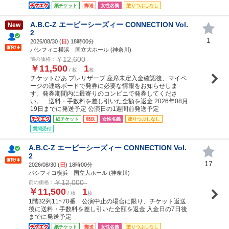
紙チケット
郵送
女性名義
塗りつぶしなし
A.B.C-Z エービーシーズィー CONNECTION Vol.
New
2
1
2026/08/30 (
日
) 18時00分
パシフィコ横浜 国立大ホール (神奈川)
￥12,600
前の価格：
￥11,500
1
/ 枚
枚
チケットぴあ プレリザーブ 座席未定入金確認後、マイペ
ージの連絡ボードで発券に必要な情報をお知らせしま
す。発券期間内に最寄りのコンビニで発券してくださ
い。 送料・手数料を差し引いた全額を返金 2026年08月
19日までに発送予定 公演日の1週間前発送予定
紙チケット
郵送
女性名義
塗りつぶしなし
質問受付
A.B.C-Z エービーシーズィー CONNECTION Vol.
2
17
2026/08/30 (
日
) 18時00分
パシフィコ横浜 国立大ホール (神奈川)
￥12,000
前の価格：
￥11,500
1
/ 枚
枚
1階32列11~70番 公演中止の場合に限り、チケット返送
後に送料・手数料を差し引いた全額を返金 入金日の7日後
までに発送予定
紙チケット
郵送
女性名義
塗りつぶしなし