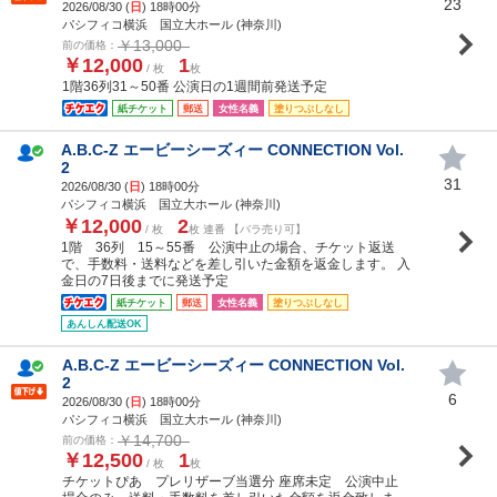
23
2026/08/30 (
日
) 18時00分
パシフィコ横浜 国立大ホール (神奈川)
￥13,000
前の価格：
￥12,000
1
/ 枚
枚
1階36列31～50番 公演日の1週間前発送予定
紙チケット
郵送
女性名義
塗りつぶしなし
A.B.C-Z エービーシーズィー CONNECTION Vol.
2
31
2026/08/30 (
日
) 18時00分
パシフィコ横浜 国立大ホール (神奈川)
￥12,000
2
/ 枚
枚 連番 【バラ売り可】
1階 36列 15～55番 公演中止の場合、チケット返送
で、手数料・送料などを差し引いた金額を返金します。 入
金日の7日後までに発送予定
紙チケット
郵送
女性名義
塗りつぶしなし
あんしん配送OK
A.B.C-Z エービーシーズィー CONNECTION Vol.
2
6
2026/08/30 (
日
) 18時00分
パシフィコ横浜 国立大ホール (神奈川)
￥14,700
前の価格：
￥12,500
1
/ 枚
枚
チケットぴあ プレリザーブ当選分 座席未定 公演中止