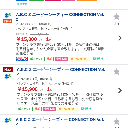
質問受付
A.B.C-Z エービーシーズィー CONNECTION Vol.
2
35
2026/08/30 (
日
) 18時00分
パシフィコ横浜 国立大ホール (神奈川)
￥20,000
前の価格：
￥15,000
1
/ 枚
枚
ファンクラブ先行 1階25列30～51番 公演中止の際は、
手数料を差し引いた金額を返金致します。 公演日の1週間
前発送予定
紙チケット
郵送
女性名義
塗りつぶしなし
質問受付
A.B.C-Z エービーシーズィー CONNECTION Vol.
New
2
2026/08/30 (
日
) 18時00分
パシフィコ横浜 国立大ホール (神奈川)
￥15,900
1
/ 枚
枚
ファンクラブ先行当選1階36列35～46番 ［取引成立後
の公演中止対応：送料・手数料を差し引いた全額を返金
します］ 入金日の3日後までに発送予定
紙チケット
郵送
女性名義
塗りつぶしなし
質問受付
A.B.C-Z エービーシーズィー CONNECTION Vol.
2