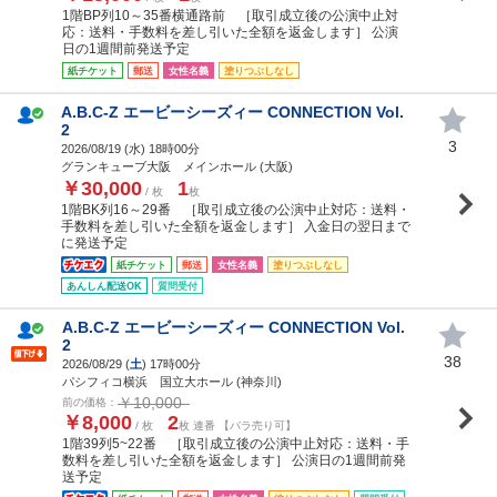
1階BP列10～35番横通路前 ［取引成立後の公演中止対
応：送料・手数料を差し引いた全額を返金します］ 公演
日の1週間前発送予定
紙チケット
郵送
女性名義
塗りつぶしなし
A.B.C-Z エービーシーズィー CONNECTION Vol.
2
3
2026/08/19 (
水
) 18時00分
グランキューブ大阪 メインホール (大阪)
￥30,000
1
/ 枚
枚
1階BK列16～29番 ［取引成立後の公演中止対応：送料・
手数料を差し引いた全額を返金します］ 入金日の翌日まで
に発送予定
紙チケット
郵送
女性名義
塗りつぶしなし
あんしん配送OK
質問受付
A.B.C-Z エービーシーズィー CONNECTION Vol.
2
38
2026/08/29 (
土
) 17時00分
パシフィコ横浜 国立大ホール (神奈川)
￥10,000
前の価格：
￥8,000
2
/ 枚
枚 連番 【バラ売り可】
1階39列5~22番 ［取引成立後の公演中止対応：送料・手
数料を差し引いた全額を返金します］ 公演日の1週間前発
送予定