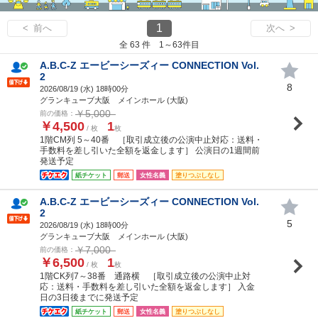
1
< 前へ
次へ >
全 63 件 1～63件目
A.B.C-Z エービーシーズィー CONNECTION Vol.
2
8
2026/08/19 (
水
) 18時00分
グランキューブ大阪 メインホール (大阪)
￥5,000
前の価格：
￥4,500
1
/ 枚
枚
1階CM列 5～40番 ［取引成立後の公演中止対応：送料・
手数料を差し引いた全額を返金します］ 公演日の1週間前
発送予定
紙チケット
郵送
女性名義
塗りつぶしなし
A.B.C-Z エービーシーズィー CONNECTION Vol.
2
5
2026/08/19 (
水
) 18時00分
グランキューブ大阪 メインホール (大阪)
￥7,000
前の価格：
￥6,500
1
/ 枚
枚
1階CK列7～38番 通路横 ［取引成立後の公演中止対
応：送料・手数料を差し引いた全額を返金します］ 入金
日の3日後までに発送予定
紙チケット
郵送
女性名義
塗りつぶしなし