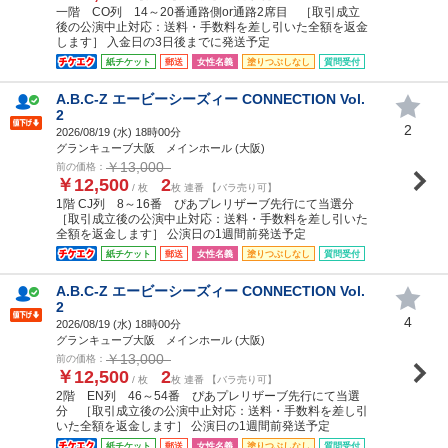
一階 CO列 14～20番通路側or通路2席目 ［取引成立
後の公演中止対応：送料・手数料を差し引いた全額を返金
します］ 入金日の3日後までに発送予定
紙チケット
郵送
女性名義
塗りつぶしなし
質問受付
A.B.C-Z エービーシーズィー CONNECTION Vol.
2
2
2026/08/19 (
水
) 18時00分
グランキューブ大阪 メインホール (大阪)
￥13,000
前の価格：
￥12,500
2
/ 枚
枚 連番 【バラ売り可】
1階 CJ列 8～16番 ぴあプレリザーブ先行にて当選分
［取引成立後の公演中止対応：送料・手数料を差し引いた
全額を返金します］ 公演日の1週間前発送予定
紙チケット
郵送
女性名義
塗りつぶしなし
質問受付
A.B.C-Z エービーシーズィー CONNECTION Vol.
2
4
2026/08/19 (
水
) 18時00分
グランキューブ大阪 メインホール (大阪)
￥13,000
前の価格：
￥12,500
2
/ 枚
枚 連番 【バラ売り可】
2階 EN列 46～54番 ぴあプレリザーブ先行にて当選
分 ［取引成立後の公演中止対応：送料・手数料を差し引
いた全額を返金します］ 公演日の1週間前発送予定
紙チケット
郵送
女性名義
塗りつぶしなし
質問受付