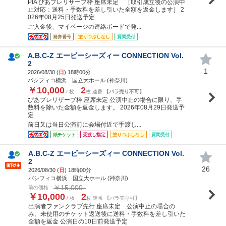
PIA ぴあプレリザーブ枠 座席未定 ［取引成立後の公演中
止対応：送料・手数料を差し引いた全額を返金します］ 2
026年08月25日発送予定
ご入金後、マイページの連絡ボードで発...
発券番号
塗りつぶしなし
質問受付
A.B.C-Z エービーシーズィー CONNECTION Vol.
2
1
2026/08/30 (
日
) 18時00分
パシフィコ横浜 国立大ホール (神奈川)
￥10,000
2
/ 枚
枚 連番
【バラ売り不可】
ぴあプレリザーブ枠 座席未定 公演中止の場合に限り、手
数料を除いた金額を返金します。 2026年08月29日発送予
定
前日又は当日公演前に会場付近で手渡し...
紙チケット
受渡し指定
塗りつぶしなし
質問受付
A.B.C-Z エービーシーズィー CONNECTION Vol.
2
26
2026/08/30 (
日
) 18時00分
パシフィコ横浜 国立大ホール (神奈川)
￥15,000
前の価格：
￥10,000
2
/ 枚
枚 連番 【バラ売り可】
出演者ファンクラブ先行 座席未定 公演中止の場合の
み、未使用のチケット返送後に送料・手数料を差し引いた
全額を返金 公演日の10日前発送予定