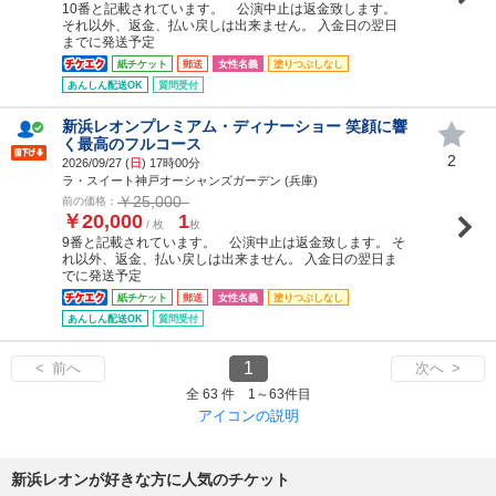
10番と記載されています。 公演中止は返金致します。
それ以外、返金、払い戻しは出来ません。 入金日の翌日
までに発送予定
紙チケット
郵送
女性名義
塗りつぶしなし
あんしん配送OK
質問受付
新浜レオンプレミアム・ディナーショー 笑顔に響
く最高のフルコース
2
2026/09/27 (
日
) 17時00分
ラ・スイート神戸オーシャンズガーデン (兵庫)
￥25,000
前の価格：
￥20,000
1
/ 枚
枚
9番と記載されています。 公演中止は返金致します。 そ
れ以外、返金、払い戻しは出来ません。 入金日の翌日ま
でに発送予定
紙チケット
郵送
女性名義
塗りつぶしなし
あんしん配送OK
質問受付
1
< 前へ
次へ >
全 63 件 1～63件目
アイコンの説明
新浜レオンが好きな方に人気のチケット