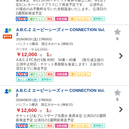
座席未定 8/15 16:00～チケット発券可能なため、8/15(予
定)にレターパックプラスにて発送予定です。 公演中止
の場合のみ手数料を引いた全額返金いたします。 公演日の
2週間前発送予定
紙チケット
郵送
女性名義
塗りつぶしなし
質問受付
A.B.C-Z エービーシーズィー CONNECTION Vol.
2
6
2026/08/29 (
土
) 17時00分
パシフィコ横浜 国立大ホール (神奈川)
￥13,000
前の価格：
￥12,000
1
/ 枚
枚
A.B.C-Z FC先行1階 40列 34番～40番 ［取引成立後の
公演中止対応：チケット券面額を返金します］ 入金日の
翌日までに発送予定
紙チケット
郵送
女性名義
塗りつぶしなし
あんしん配送OK
質問受付
A.B.C-Z エービーシーズィー CONNECTION Vol.
2
6
2026/08/29 (
土
) 17時00分
パシフィコ横浜 国立大ホール (神奈川)
￥12,600
1
/ 枚
枚
チケットぴあプレリザーブ当選分 座席未定 公演日の1週間
前発送予定 公演日の1週間前発送予定
紙チケット
郵送
女性名義
塗りつぶしなし
質問受付