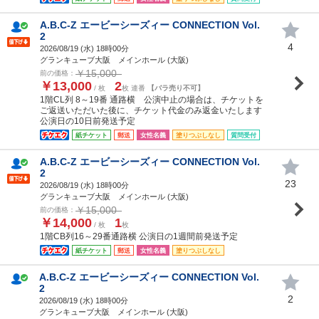
A.B.C-Z エービーシーズィー CONNECTION Vol.
2
4
2026/08/19 (
水
) 18時00分
グランキューブ大阪 メインホール (大阪)
￥15,000
前の価格：
￥13,000
2
/ 枚
枚 連番
【バラ売り不可】
1階CL列 8～19番 通路横 公演中止の場合は、チケットを
ご返送いただいた後に、チケット代金のみ返金いたします
公演日の10日前発送予定
紙チケット
郵送
女性名義
塗りつぶしなし
質問受付
A.B.C-Z エービーシーズィー CONNECTION Vol.
2
23
2026/08/19 (
水
) 18時00分
グランキューブ大阪 メインホール (大阪)
￥15,000
前の価格：
￥14,000
1
/ 枚
枚
1階CB列16～29番通路横 公演日の1週間前発送予定
紙チケット
郵送
女性名義
塗りつぶしなし
A.B.C-Z エービーシーズィー CONNECTION Vol.
2
2
2026/08/19 (
水
) 18時00分
グランキューブ大阪 メインホール (大阪)