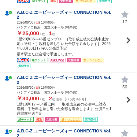
紙チケット
郵送
女性名義
塗りつぶしなし
質問受付
A.B.C-Z エービーシーズィー CONNECTION Vol.
2
17
2026/08/30 (
日
) 18時00分
パシフィコ横浜 国立大ホール (神奈川)
￥25,000
1
/ 枚
枚
1階20列35～46番センブロ ［取引成立後の公演中止対
応：送料・手数料を差し引いた全額を返金します］ 2026
年08月30日17時00分発送予定
最寄駅または会場で手渡しします。 ...
紙チケット
受渡し指定
女性名義
塗りつぶしなし
質問受付
A.B.C-Z エービーシーズィー CONNECTION Vol.
2
56
2026/08/30 (
日
) 18時00分
パシフィコ横浜 国立大ホール (神奈川)
￥30,000
2
/ 枚
枚 連番
【バラ売り不可】
1階18列 17～64番以内 ［取引成立後の公演中止対応：
送料・手数料を差し引いた全額を返金します］ 公演日の1
週間前発送予定
紙チケット
郵送
女性名義
塗りつぶしなし
質問受付
A.B.C-Z エービーシーズィー CONNECTION Vol.
2