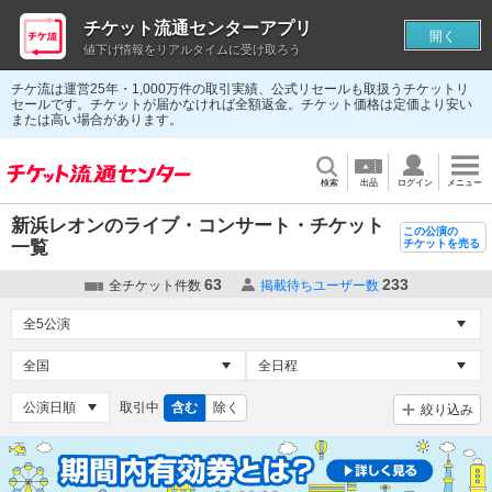
チケット流通センターアプリ
開く
値下げ情報をリアルタイムに受け取ろう
チケ流は運営25年・1,000万件の取引実績、公式リセールも取扱うチケットリ
セールです。チケットが届かなければ全額返金。チケット価格は定価より安い
または高い場合があります。
検索
出品
ログイン
メニュー
新浜レオンのライブ・コンサート・チケット
この公演の
一覧
チケットを売る
63
233
全チケット件数
掲載待ちユーザー数
取引中
含む
除く
絞り込み