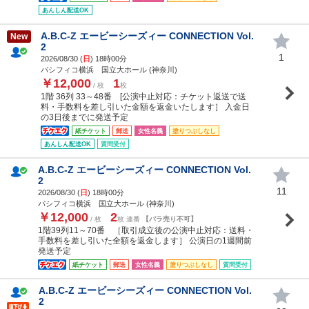
あんしん配送OK
A.B.C-Z エービーシーズィー CONNECTION Vol.
New
2
1
2026/08/30 (
日
) 18時00分
パシフィコ横浜 国立大ホール (神奈川)
￥12,000
1
/ 枚
枚
1階 36列 33～48番 [公演中止対応：チケット返送で送
料・手数料を差し引いた金額を返金いたします］ 入金日
の3日後までに発送予定
紙チケット
郵送
女性名義
塗りつぶしなし
あんしん配送OK
質問受付
A.B.C-Z エービーシーズィー CONNECTION Vol.
2
11
2026/08/30 (
日
) 18時00分
パシフィコ横浜 国立大ホール (神奈川)
￥12,000
2
/ 枚
枚 連番
【バラ売り不可】
1階39列11～70番 ［取引成立後の公演中止対応：送料・
手数料を差し引いた全額を返金します］ 公演日の1週間前
発送予定
紙チケット
郵送
女性名義
塗りつぶしなし
質問受付
A.B.C-Z エービーシーズィー CONNECTION Vol.
2