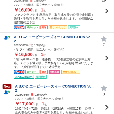
19
2026/08/30 (
日
) 18時00分
パシフィコ横浜 国立大ホール (神奈川)
￥16,000
1
/ 枚
枚
ファンクラブ先行 座席未定 取引成立後の公演中止対応：
送料・手数料を差し引いた全額を返金します。 公演日の1
週間前発送予定
紙チケット
郵送
塗りつぶしなし
質問受付
A.B.C-Z エービーシーズィー CONNECTION Vol.
2
7
2026/08/30 (
日
) 18時00分
パシフィコ横浜 国立大ホール (神奈川)
￥16,500
1
/ 枚
枚
1階32列10～71番 通路横 ［取引成立後の公演中止対
応］チケット返却後、手数料を引いた金額を返金いたしま
す。 入金日の翌日までに発送予定
紙チケット
郵送
女性名義
塗りつぶしなし
あんしん配送OK
質問受付
A.B.C-Z エービーシーズィー CONNECTION Vol.
New
2
3
2026/08/30 (
日
) 18時00分
パシフィコ横浜 国立大ホール (神奈川)
￥17,000
1
/ 枚
枚
1階24列9～72番 通路より2席以内 ※開演17時 公演中
止の場合のみ手数料+送料を差し引いた額を返金いたしま