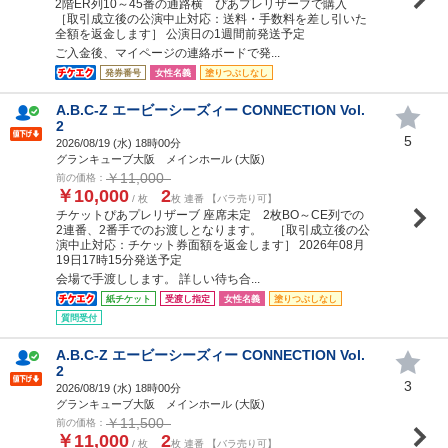
2階ER列10～45番の通路横 ぴあプレリザーブで購入
［取引成立後の公演中止対応：送料・手数料を差し引いた
全額を返金します］ 公演日の1週間前発送予定
ご入金後、マイページの連絡ボードで発...
発券番号
女性名義
塗りつぶしなし
A.B.C-Z エービーシーズィー CONNECTION Vol.
2
5
2026/08/19 (
水
) 18時00分
グランキューブ大阪 メインホール (大阪)
￥11,000
前の価格：
￥10,000
2
/ 枚
枚 連番 【バラ売り可】
チケットぴあプレリザーブ 座席未定 2枚BO～CE列での
2連番、2番手でのお渡しとなります。 ［取引成立後の公
演中止対応：チケット券面額を返金します］ 2026年08月
19日17時15分発送予定
会場で手渡しします。 詳しい待ち合...
紙チケット
受渡し指定
女性名義
塗りつぶしなし
質問受付
A.B.C-Z エービーシーズィー CONNECTION Vol.
2
3
2026/08/19 (
水
) 18時00分
グランキューブ大阪 メインホール (大阪)
￥11,500
前の価格：
￥11,000
2
/ 枚
枚 連番 【バラ売り可】