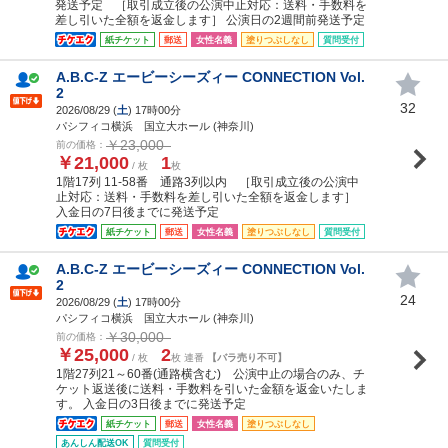
発送予定 ［取引成立後の公演中止対応：送料・手数料を
差し引いた全額を返金します］ 公演日の2週間前発送予定
紙チケット
郵送
女性名義
塗りつぶしなし
質問受付
A.B.C-Z エービーシーズィー CONNECTION Vol.
2
32
2026/08/29 (
土
) 17時00分
パシフィコ横浜 国立大ホール (神奈川)
￥23,000
前の価格：
￥21,000
1
/ 枚
枚
1階17列 11-58番 通路3列以内 ［取引成立後の公演中
止対応：送料・手数料を差し引いた全額を返金します］
入金日の7日後までに発送予定
紙チケット
郵送
女性名義
塗りつぶしなし
質問受付
A.B.C-Z エービーシーズィー CONNECTION Vol.
2
24
2026/08/29 (
土
) 17時00分
パシフィコ横浜 国立大ホール (神奈川)
￥30,000
前の価格：
￥25,000
2
/ 枚
枚 連番
【バラ売り不可】
1階27列21～60番(通路横含む) 公演中止の場合のみ、チ
ケット返送後に送料・手数料を引いた金額を返金いたしま
す。 入金日の3日後までに発送予定
紙チケット
郵送
女性名義
塗りつぶしなし
あんしん配送OK
質問受付