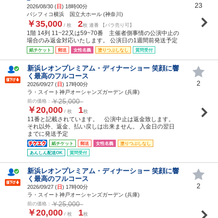
23
2026/08/30 (
日
) 18時00分
パシフィコ横浜 国立大ホール (神奈川)
￥35,000
2
/ 枚
枚 連番 【バラ売り可】
1階 14列 11~22又は59~70番 主催者側事情の公演中止の
場合のみ返金対応いたします。 公演日の1週間前発送予定
紙チケット
郵送
女性名義
塗りつぶしなし
質問受付
新浜レオンプレミアム・ディナーショー 笑顔に響
く最高のフルコース
2
2026/09/27 (
日
) 17時00分
ラ・スイート神戸オーシャンズガーデン (兵庫)
￥25,000
前の価格：
￥20,000
1
/ 枚
枚
11番と記載されています。 公演中止は返金致します。
それ以外、返金、払い戻しは出来ません。 入金日の翌日
までに発送予定
紙チケット
郵送
女性名義
塗りつぶしなし
あんしん配送OK
質問受付
新浜レオンプレミアム・ディナーショー 笑顔に響
く最高のフルコース
2
2026/09/27 (
日
) 17時00分
ラ・スイート神戸オーシャンズガーデン (兵庫)
￥25,000
前の価格：
￥20,000
1
/ 枚
枚