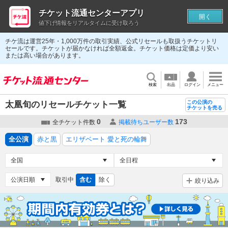
チケット流通センターアプリ
開く
値下げ情報をリアルタイムに受け取ろう
チケ流は運営25年・1,000万件の取引実績、公式リセールも取扱うチケットリ
セールです。チケットが届かなければ全額返金。チケット価格は定価より安い
または高い場合があります。
検索
出品
ログイン
メニュー
この公演の
太凰旬のリセールチケット一覧
チケットを売る
0
173
全チケット件数
掲載待ちユーザー数
全公演
赤と黒
エリザベート 愛と死の輪舞
取引中
含む
除く
絞り込み