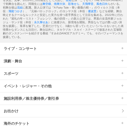
を決意。見事、2016年に102期生として入団し、
星組
公演『こうもり／THE ENTERTAINER!』
で初舞台を踏んだ。同期生には
舞空瞳
、
侑輝大弥
、
彩海せら
、
天飛華音
、
風色日向
らがいる。
初舞台後は
花組
に配属。新人公演では『A Fairy Tale－青い薔薇の精－』のウィルトス役（本
役：
飛龍つかさ
）、『元禄バロックロック』のヨシヤス役（本役：
優波慧
）などを経験。舞台
映えするクールなルックスと安定した実力を持つ若手男役として注目を集める。2022年に行わ
れた『巡礼の年～リスト・フェレンツ、魂の彷徨～』の新人公演では、男装の女流作家ジョル
ジュ・サンド役（本役：
永久輝せあ
）に抜擢され、新境地を開拓。男役ならではの艶っぽい演
技を披露し、客席を魅了した。芝居だけでなく、3歳から習っていたというバレエをいかした表
情豊かなダンスにも注目だ。舞台以外に、タカラヅカ・スカイ・ステージで放送された宝塚歌
劇のダンスナンバーを紹介する番組『すみれDANCEアカデミー』でも、そのパフォーマンスを
披露している。
ライブ・コンサート
演劇・舞台
スポーツ
イベント・レジャー・その他
施設利用券／株主優待券／割引券
お出かけ
海外のチケット