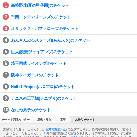
高校野球(夏の甲子園)のチケット
千葉ロッテマリーンズのチケット
オリックス・バファローズのチケット
あんさんぶるスターズ!(あんスタ)のチケット
巨人(読売ジャイアンツ)のチケット
埼玉西武ライオンズのチケット
阪神タイガースのチケット
Hello! Project(ハロプロ)のチケット
テニスの王子様(テニプリ)のチケット
なにわ男子のチケット
チケット流通センター
演劇・舞台
宝塚
太凰旬 チケット
太凰旬（たおう・しゅん）は、
宝塚歌劇団
花組
に所属する男役。福岡県福岡市出身で、愛称は
「ふうこ」「たおしゅん」。子供の頃に博多座で宝塚を観劇し、その華やかさに惹かれて受験