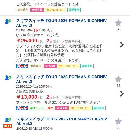
ご入金後、マイページの連絡ボードで発...
発券番号
女性名義
塗りつぶしなし
質問受付
スキマスイッチ TOUR 2026 POPMAN’S CARNIV
AL vol.3
3
2026/10/04 (
日
) 18時00分
なら100年会館大ホール (奈良)
￥25,000
2
/ 枚
枚 連番
【バラ売り不可】
オフィシャル先行 座席未定公演日の約2週間前に発送予
定 ［取引成立後の公演中止対応：返金対応はできませ
ん］ 公演日の2週間前発送予定
ご入金後、マイページの連絡ボードで発...
発券番号
女性名義
塗りつぶしなし
質問受付
スキマスイッチ TOUR 2026 POPMAN’S CARNIV
AL vol.3
11
2026/10/10 (
土
) 16時00分
大阪城音楽堂 (大阪)
￥13,000
2
/ 枚
枚 連番
【バラ売り不可】
ファンクラブ先行 座席未定 公演日の1週間前発送予定
紙チケット
郵送
女性名義
塗りつぶしなし
質問受付
スキマスイッチ TOUR 2026 POPMAN’S CARNIV
AL vol.3
8
2026/10/10 (
土
) 16時00分