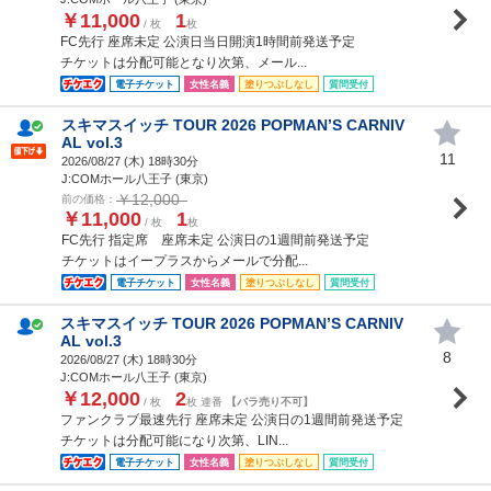
￥11,000
1
/ 枚
枚
FC先行 座席未定 公演日当日開演1時間前発送予定
チケットは分配可能となり次第、メール...
電子チケット
女性名義
塗りつぶしなし
質問受付
スキマスイッチ TOUR 2026 POPMAN’S CARNIV
AL vol.3
11
2026/08/27 (
木
) 18時30分
J:COMホール八王子 (東京)
￥12,000
前の価格：
￥11,000
1
/ 枚
枚
FC先行 指定席 座席未定 公演日の1週間前発送予定
チケットはイープラスからメールで分配...
電子チケット
女性名義
塗りつぶしなし
質問受付
スキマスイッチ TOUR 2026 POPMAN’S CARNIV
AL vol.3
8
2026/08/27 (
木
) 18時30分
J:COMホール八王子 (東京)
￥12,000
2
/ 枚
枚 連番
【バラ売り不可】
ファンクラブ最速先行 座席未定 公演日の1週間前発送予定
チケットは分配可能になり次第、LIN...
電子チケット
女性名義
塗りつぶしなし
質問受付