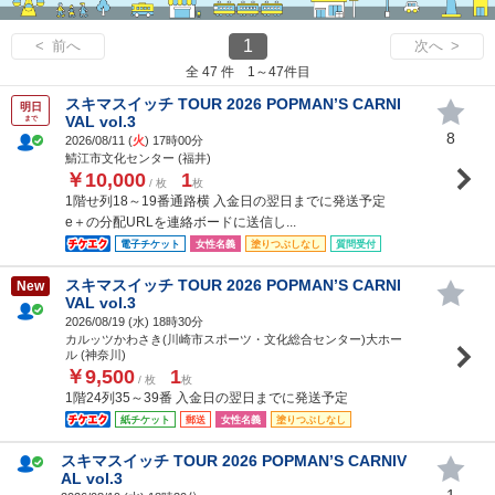
1
< 前へ
次へ >
全 47 件 1～47件目
スキマスイッチ TOUR 2026 POPMAN’S CARNI
明日
VAL vol.3
まで
8
2026/08/11 (
火
) 17時00分
鯖江市文化センター (福井)
￥10,000
1
/ 枚
枚
1階せ列18～19番通路横 入金日の翌日までに発送予定
e＋の分配URLを連絡ボードに送信し...
電子チケット
女性名義
塗りつぶしなし
質問受付
スキマスイッチ TOUR 2026 POPMAN’S CARNI
New
VAL vol.3
2026/08/19 (
水
) 18時30分
カルッツかわさき(川崎市スポーツ・文化総合センター)大ホー
ル (神奈川)
￥9,500
1
/ 枚
枚
1階24列35～39番 入金日の翌日までに発送予定
紙チケット
郵送
女性名義
塗りつぶしなし
スキマスイッチ TOUR 2026 POPMAN’S CARNIV
AL vol.3
1