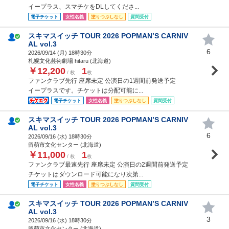
イープラス、スマチケをDLしてくださ...
電子チケット
女性名義
塗りつぶしなし
質問受付
スキマスイッチ TOUR 2026 POPMAN’S CARNIV
AL vol.3
6
2026/09/14 (
月
) 18時30分
札幌文化芸術劇場 hitaru (北海道)
￥12,200
1
/ 枚
枚
ファンクラブ先行 座席未定 公演日の1週間前発送予定
イープラスです。チケットは分配可能に...
電子チケット
女性名義
塗りつぶしなし
質問受付
スキマスイッチ TOUR 2026 POPMAN’S CARNIV
AL vol.3
6
2026/09/16 (
水
) 18時30分
留萌市文化センター (北海道)
￥11,000
1
/ 枚
枚
ファンクラブ最速先行 座席未定 公演日の2週間前発送予定
チケットはダウンロード可能になり次第...
電子チケット
女性名義
塗りつぶしなし
質問受付
スキマスイッチ TOUR 2026 POPMAN’S CARNIV
AL vol.3
3
2026/09/16 (
水
) 18時30分
留萌市文化センター (北海道)