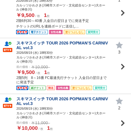
2026/08/19 (
水
) 18時30分
カルッツかわさき(川崎市スポーツ・文化総合センター)大ホー
ル (神奈川)
￥9,500
1
/ 枚
枚
2階6列30～40番 入金日の翌日までに発送予定
チケットのURLを連絡ボードに送信し...
電子チケット
女性名義
塗りつぶしなし
質問受付
スキマスイッチ TOUR 2026 POPMAN’S CARNIV
AL vol.3
3
2026/08/19 (
水
) 18時30分
カルッツかわさき(川崎市スポーツ・文化総合センター)大ホー
ル (神奈川)
￥10,000
前の価格：
￥9,500
1
/ 枚
枚
2階5列 8～16番 FC最速先行チケット 入金日の翌日まで
に発送予定
紙チケット
郵送
女性名義
塗りつぶしなし
質問受付
スキマスイッチ TOUR 2026 POPMAN’S CARNIV
AL vol.3
2
2026/08/19 (
水
) 18時30分
カルッツかわさき(川崎市スポーツ・文化総合センター)大ホー
ル (神奈川)
￥11,000
前の価格：
￥10,000
1
/ 枚
枚