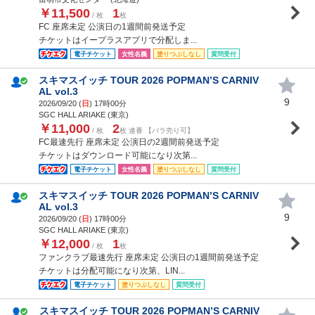
￥11,500
1
/ 枚
枚
FC 座席未定 公演日の1週間前発送予定
チケットはイープラスアプリで分配しま...
電子チケット
女性名義
塗りつぶしなし
質問受付
スキマスイッチ TOUR 2026 POPMAN’S CARNIV
AL vol.3
9
2026/09/20 (
日
) 17時00分
SGC HALL ARIAKE (東京)
￥11,000
2
/ 枚
枚 連番 【バラ売り可】
FC最速先行 座席未定 公演日の2週間前発送予定
チケットはダウンロード可能になり次第...
電子チケット
女性名義
塗りつぶしなし
質問受付
スキマスイッチ TOUR 2026 POPMAN’S CARNIV
AL vol.3
9
2026/09/20 (
日
) 17時00分
SGC HALL ARIAKE (東京)
￥12,000
1
/ 枚
枚
ファンクラブ最速先行 座席未定 公演日の1週間前発送予定
チケットは分配可能になり次第、LIN...
電子チケット
塗りつぶしなし
質問受付
スキマスイッチ TOUR 2026 POPMAN’S CARNIV