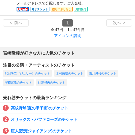
メールアドレスで分配します。ご入金後...
電子チケット
塗りつぶしなし
質問受付
1
< 前へ
次へ >
全 47 件 1～47件目
アイコンの説明
宮崎隆睦が好きな方に人気のチケット
注目の公演・アーティストのチケット
沢田研二（ジュリー）のチケット
木村拓哉のチケット
吉川晃司のチケット
宇都宮隆のチケット
財津和夫のチケット
売れ筋チケットの最新ランキング
高校野球(夏の甲子園)のチケット
オリックス・バファローズのチケット
巨人(読売ジャイアンツ)のチケット