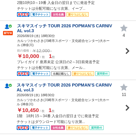
2階10列10～19番 入金日の翌日までに発送予定
チケットは分配可能になり次第、イープ...
電子チケット
女性名義
塗りつぶしなし
スキマスイッチ TOUR 2026 POPMAN’S CARNIV
AL vol.3
4
2026/08/19 (
水
) 18時30分
カルッツかわさき(川崎市スポーツ・文化総合センター)大ホー
ル (神奈川)
￥12,000
前の価格：
￥10,000
1
/ 枚
枚
プレイガイド 座席未定 公演日の2～3日前発送予定
チケットは分配可能になり次第、メール...
電子チケット
名義記載なし
塗りつぶしなし
質問受付
スキマスイッチ TOUR 2026 POPMAN’S CARNIV
AL vol.3
11
2026/08/19 (
水
) 18時30分
カルッツかわさき(川崎市スポーツ・文化総合センター)大ホー
ル (神奈川)
￥10,450
1
/ 枚
枚
1階 18列 15～34番 入金日の翌日までに発送予定
チケットはダウンロード可能になり次第...
電子チケット
女性名義
塗りつぶしなし
質問受付