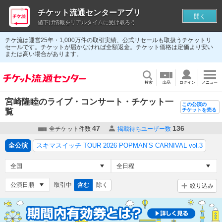
チケット流通センターアプリ
開く
値下げ情報をリアルタイムに受け取ろう
チケ流は運営25年・1,000万件の取引実績、公式リセールも取扱うチケットリ
セールです。チケットが届かなければ全額返金。チケット価格は定価より安い
または高い場合があります。
検索
出品
ログイン
メニュー
宮崎隆睦のライブ・コンサート・チケット一
この公演の
覧
チケットを売る
47
136
全チケット件数
掲載待ちユーザー数
全公演
スキマスイッチ TOUR 2026 POPMAN’S CARNIVAL vol.3
取引中
含む
除く
絞り込み