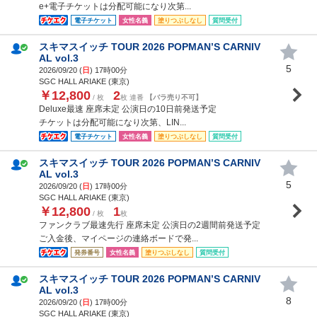
e+電子チケットは分配可能になり次第...
電子チケット
女性名義
塗りつぶしなし
質問受付
スキマスイッチ TOUR 2026 POPMAN’S CARNIV
AL vol.3
5
2026/09/20 (
日
) 17時00分
SGC HALL ARIAKE (東京)
￥12,800
2
/ 枚
枚 連番
【バラ売り不可】
Deluxe最速 座席未定 公演日の10日前発送予定
チケットは分配可能になり次第、LIN...
電子チケット
女性名義
塗りつぶしなし
質問受付
スキマスイッチ TOUR 2026 POPMAN’S CARNIV
AL vol.3
5
2026/09/20 (
日
) 17時00分
SGC HALL ARIAKE (東京)
￥12,800
1
/ 枚
枚
ファンクラブ最速先行 座席未定 公演日の2週間前発送予定
ご入金後、マイページの連絡ボードで発...
発券番号
女性名義
塗りつぶしなし
質問受付
スキマスイッチ TOUR 2026 POPMAN’S CARNIV
AL vol.3
8
2026/09/20 (
日
) 17時00分
SGC HALL ARIAKE (東京)