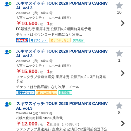
スキマスイッチ TOUR 2026 POPMAN’S CARNIV
AL vol.3
10
2026/08/31 (
月
) 18時30分
大宮ソニックシティ 大ホール (埼玉)
￥10,500
1
/ 枚
枚
FC最速先行 座席未定 公演日の2週間前発送予定
チケットはダウンロード可能になり次第...
電子チケット
塗りつぶしなし
質問受付
スキマスイッチ TOUR 2026 POPMAN’S CARNIV
AL vol.3
1
2026/08/31 (
月
) 18時30分
大宮ソニックシティ 大ホール (埼玉)
￥15,800
1
/ 枚
枚
ファンクラブ最速当選分 座席未定 公演日の2～3日前発送
予定
チケットは分配可能になり次第、メール...
電子チケット
塗りつぶしなし
質問受付
スキマスイッチ TOUR 2026 POPMAN’S CARNIV
AL vol.3
8
2026/09/14 (
月
) 18時30分
札幌文化芸術劇場 hitaru (北海道)
￥12,000
2
/ 枚
枚 連番 【バラ売り可】
ファンクラブ最速先行 座席未定 公演日の2週間前発送予定