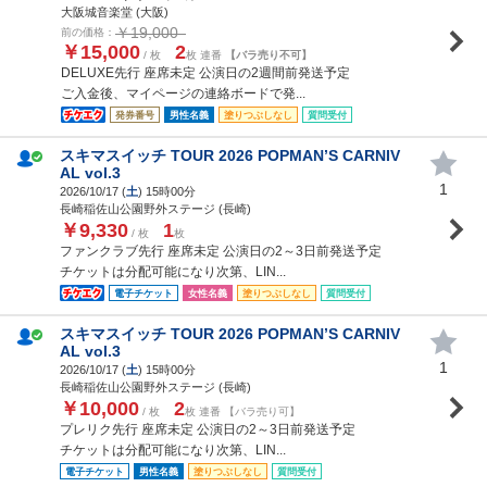
大阪城音楽堂 (大阪)
￥19,000
前の価格：
￥15,000
2
/ 枚
枚 連番
【バラ売り不可】
DELUXE先行 座席未定 公演日の2週間前発送予定
ご入金後、マイページの連絡ボードで発...
発券番号
男性名義
塗りつぶしなし
質問受付
スキマスイッチ TOUR 2026 POPMAN’S CARNIV
AL vol.3
1
2026/10/17 (
土
) 15時00分
長崎稲佐山公園野外ステージ (長崎)
￥9,330
1
/ 枚
枚
ファンクラブ先行 座席未定 公演日の2～3日前発送予定
チケットは分配可能になり次第、LIN...
電子チケット
女性名義
塗りつぶしなし
質問受付
スキマスイッチ TOUR 2026 POPMAN’S CARNIV
AL vol.3
1
2026/10/17 (
土
) 15時00分
長崎稲佐山公園野外ステージ (長崎)
￥10,000
2
/ 枚
枚 連番 【バラ売り可】
プレリク先行 座席未定 公演日の2～3日前発送予定
チケットは分配可能になり次第、LIN...
電子チケット
男性名義
塗りつぶしなし
質問受付