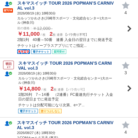
スキマスイッチ TOUR 2026 POPMAN’S CARNIV
AL vol.3
4
2026/08/19 (
水
) 18時30分
カルッツかわさき(川崎市スポーツ・文化総合センター)大ホー
ル (神奈川)
￥12,000
前の価格：
￥11,000
2
/ 枚
枚 連番
【バラ売り不可】
2階1列 40番～50番 連番 入金日の翌日までに発送予定
チケットはイープラスアプリにてご指定...
電子チケット
質問受付
スキマスイッチ TOUR 2026 POPMAN’S CARNI
明日
VAL vol.3
まで
3
2026/08/19 (
水
) 18時30分
カルッツかわさき(川崎市スポーツ・文化総合センター)大ホー
ル (神奈川)
￥14,800
2
/ 枚
枚 連番 【バラ売り可】
1階26列 7～14番 （2連番）FC最速先行チケット 入金
日の翌日までに発送予定
チケットは分配可能になり次第、e+ア...
電子チケット
塗りつぶしなし
スキマスイッチ TOUR 2026 POPMAN’S CARNIV
AL vol.3
4
2026/08/27 (
木
) 18時30分
J:COMホール八王子 (東京)