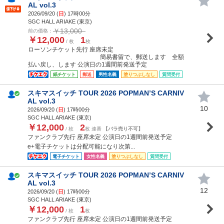
AL vol.3
2026/09/20 (
日
) 17時00分
SGC HALL ARIAKE (東京)
￥13,000
前の価格：
￥12,000
1
/ 枚
枚
ローソンチケット先行 座席未定
簡易書留で、郵送します 全額
払い戻し、します 公演日の1週間前発送予定
紙チケット
郵送
男性名義
塗りつぶしなし
質問受付
スキマスイッチ TOUR 2026 POPMAN’S CARNIV
AL vol.3
10
2026/09/20 (
日
) 17時00分
SGC HALL ARIAKE (東京)
￥12,000
2
/ 枚
枚 連番
【バラ売り不可】
ファンクラブ先行 座席未定 公演日の1週間前発送予定
e+電子チケットは分配可能になり次第...
電子チケット
女性名義
塗りつぶしなし
質問受付
スキマスイッチ TOUR 2026 POPMAN’S CARNIV
AL vol.3
12
2026/09/20 (
日
) 17時00分
SGC HALL ARIAKE (東京)
￥12,000
1
/ 枚
枚
ファンクラブ先行 座席未定 公演日の1週間前発送予定