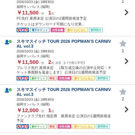
1
2026/10/23 (
金
) 18時30分
福岡サンパレス (福岡)
￥11,500
1
/ 枚
枚
FC先行 座席未定 公演日の2週間前発送予定
チケットはダウンロード可能になり次第...
電子チケット
女性名義
塗りつぶしなし
質問受付
スキマスイッチ TOUR 2026 POPMAN’S CARNIV
AL vol.3
1
2026/10/23 (
金
) 18時30分
福岡サンパレス (福岡)
￥11,500
2
/ 枚
枚 連番
【バラ売り不可】
プレリク先行 座席未定 ［取引成立後の公演中止対応：チ
ケット券面額を返金します］ 公演日の1週間前発送予定
紙チケット
郵送
女性名義
塗りつぶしなし
質問受付
スキマスイッチ TOUR 2026 POPMAN’S CARNIV
AL vol.3
2
2026/10/23 (
金
) 18時30分
福岡サンパレス (福岡)
￥12,000
1
/ 枚
枚
ファンクラブ先行 指定席 座席未定 公演日の1週間前発送
予定
紙チケット
郵送
女性名義
塗りつぶしなし
質問受付