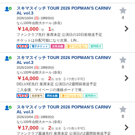
スキマスイッチ TOUR 2026 POPMAN’S CARNIV
AL vol.3
4
2026/10/04 (
日
) 18時00分
なら100年会館大ホール (奈良)
￥14,000
1
/ 枚
枚
ファンクラブ先行 座席未定 公演日の10日前発送予定
チケットは分配可能になり次第、LIN...
電子チケット
女性名義
塗りつぶしなし
質問受付
スキマスイッチ TOUR 2026 POPMAN’S CARNIV
AL vol.3
8
2026/10/04 (
日
) 18時00分
なら100年会館大ホール (奈良)
￥14,000
2
/ 枚
枚 連番
【バラ売り不可】
DELUXE先行 座席未定 公演日の2週間前発送予定
ご入金後、マイページの連絡ボードで発...
発券番号
男性名義
塗りつぶしなし
質問受付
スキマスイッチ TOUR 2026 POPMAN’S CARNIV
AL vol.3
8
2026/10/04 (
日
) 18時00分
なら100年会館大ホール (奈良)
￥17,000
2
/ 枚
枚 連番
【バラ売り不可】
ファンクラブ最速先行 座席未定 公演日の2週間前発送予定