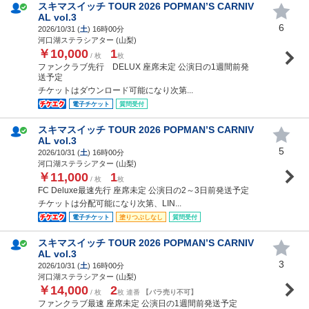
スキマスイッチ TOUR 2026 POPMAN’S CARNIV
AL vol.3
6
2026/10/31 (
土
) 16時00分
河口湖ステラシアター (山梨)
￥10,000
1
/ 枚
枚
ファンクラブ先行 DELUX 座席未定 公演日の1週間前発
送予定
チケットはダウンロード可能になり次第...
電子チケット
質問受付
スキマスイッチ TOUR 2026 POPMAN’S CARNIV
AL vol.3
5
2026/10/31 (
土
) 16時00分
河口湖ステラシアター (山梨)
￥11,000
1
/ 枚
枚
FC Deluxe最速先行 座席未定 公演日の2～3日前発送予定
チケットは分配可能になり次第、LIN...
電子チケット
塗りつぶしなし
質問受付
スキマスイッチ TOUR 2026 POPMAN’S CARNIV
AL vol.3
3
2026/10/31 (
土
) 16時00分
河口湖ステラシアター (山梨)
￥14,000
2
/ 枚
枚 連番
【バラ売り不可】
ファンクラブ最速 座席未定 公演日の1週間前発送予定