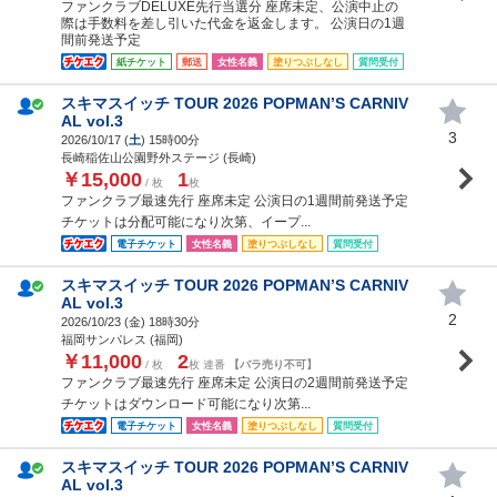
ファンクラブDELUXE先行当選分 座席未定、公演中止の
際は手数料を差し引いた代金を返金します。 公演日の1週
間前発送予定
紙チケット
郵送
女性名義
塗りつぶしなし
質問受付
スキマスイッチ TOUR 2026 POPMAN’S CARNIV
AL vol.3
3
2026/10/17 (
土
) 15時00分
長崎稲佐山公園野外ステージ (長崎)
￥15,000
1
/ 枚
枚
ファンクラブ最速先行 座席未定 公演日の1週間前発送予定
チケットは分配可能になり次第、イープ...
電子チケット
女性名義
塗りつぶしなし
質問受付
スキマスイッチ TOUR 2026 POPMAN’S CARNIV
AL vol.3
2
2026/10/23 (
金
) 18時30分
福岡サンパレス (福岡)
￥11,000
2
/ 枚
枚 連番
【バラ売り不可】
ファンクラブ最速先行 座席未定 公演日の2週間前発送予定
チケットはダウンロード可能になり次第...
電子チケット
女性名義
塗りつぶしなし
質問受付
スキマスイッチ TOUR 2026 POPMAN’S CARNIV
AL vol.3