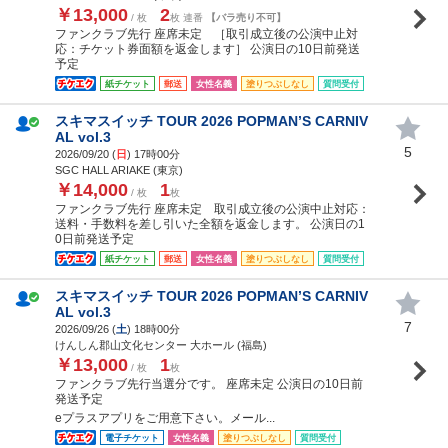
￥13,000
2
/ 枚
枚 連番
【バラ売り不可】
ファンクラブ先行 座席未定 ［取引成立後の公演中止対
応：チケット券面額を返金します］ 公演日の10日前発送
予定
紙チケット
郵送
女性名義
塗りつぶしなし
質問受付
スキマスイッチ TOUR 2026 POPMAN’S CARNIV
AL vol.3
5
2026/09/20 (
日
) 17時00分
SGC HALL ARIAKE (東京)
￥14,000
1
/ 枚
枚
ファンクラブ先行 座席未定 取引成立後の公演中止対応：
送料・手数料を差し引いた全額を返金します。 公演日の1
0日前発送予定
紙チケット
郵送
女性名義
塗りつぶしなし
質問受付
スキマスイッチ TOUR 2026 POPMAN’S CARNIV
AL vol.3
7
2026/09/26 (
土
) 18時00分
けんしん郡山文化センター 大ホール (福島)
￥13,000
1
/ 枚
枚
ファンクラブ先行当選分です。 座席未定 公演日の10日前
発送予定
eプラスアプリをご用意下さい。メール...
電子チケット
女性名義
塗りつぶしなし
質問受付