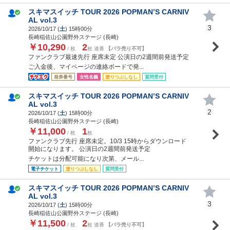
スキマスイッチ TOUR 2026 POPMAN’S CARNIV
AL vol.3
3
2026/10/17 (
土
) 15時00分
長崎稲佐山公園野外ステージ (長崎)
￥10,290
2
/ 枚
枚 連番
【バラ売り不可】
ファンクラブ最速先行 座席未定 公演日の2週間前発送予定
ご入金後、マイページの連絡ボードで発...
発券番号
女性名義
塗りつぶしなし
質問受付
スキマスイッチ TOUR 2026 POPMAN’S CARNIV
AL vol.3
2
2026/10/17 (
土
) 15時00分
長崎稲佐山公園野外ステージ (長崎)
￥11,000
1
/ 枚
枚
ファンクラブ先行 座席未定。10/3 15時からダウンロード
開始になります。 公演日の2週間前発送予定
チケットは分配可能になり次第、メール...
電子チケット
塗りつぶしなし
質問受付
スキマスイッチ TOUR 2026 POPMAN’S CARNIV
AL vol.3
3
2026/10/17 (
土
) 15時00分
長崎稲佐山公園野外ステージ (長崎)
￥11,500
2
/ 枚
枚 連番
【バラ売り不可】