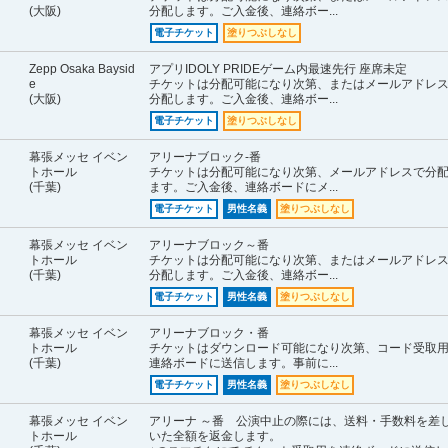
(大阪)
分配します。ご入金後、連絡ボー...
電子チケット
塗りつぶしなし
Zepp Osaka Baysid
アプリIDOLY PRIDEゲーム内最速先行 座席未定
e
チケットは分配可能になり次第、またはメールアドレ
(大阪)
分配します。ご入金後、連絡ボー...
電子チケット
塗りつぶしなし
幕張メッセ イベン
アリーナブロック-番
トホール
チケットは分配可能になり次第、メールアドレスで分
(千葉)
ます。ご入金後、連絡ボードにメ...
電子チケット
男性名義
塗りつぶしなし
幕張メッセ イベン
アリーナブロック～番
トホール
チケットは分配可能になり次第、またはメールアドレ
(千葉)
分配します。ご入金後、連絡ボー...
電子チケット
男性名義
塗りつぶしなし
幕張メッセ イベン
アリーナブロック・番
トホール
チケットはダウンロード可能になり次第、コード受取
(千葉)
連絡ボードに送信します。事前に...
電子チケット
男性名義
塗りつぶしなし
幕張メッセ イベン
アリーナ ～番 公演中止の際には、送料・手数料を差
トホール
いた全額を返金します。