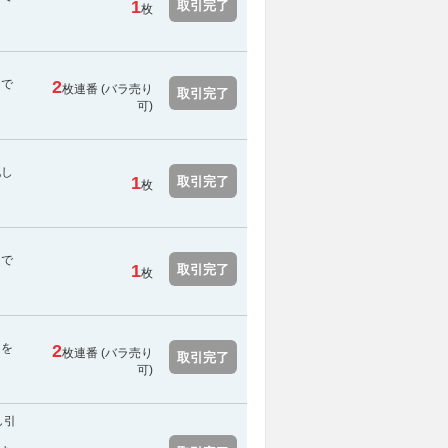
1
取引完了
枚
スで
2
枚連番 (バラ売り
取引完了
可)
配し
1
取引完了
枚
スで
1
取引完了
枚
用を
2
枚連番 (バラ売り
取引完了
可)
し引