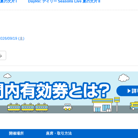
e 夏の欠片 I
DayRe: デイリー Seasons Live 夏の欠片 II
026/09/19 (
土
)
み
開催場所
座席・取引方法