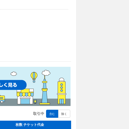
取引中
含む
除く
枚数 チケット代金