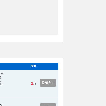
枚数
グッ
ま
す。
1
取引完了
枚
てい
スで