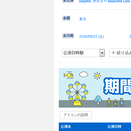
全公演
DayRe: デイリー Seasons Liv
全国
東京
全日程
2026/08/15 (
土
)
2
絞り込
アイコンの説明
公演名
公演日時