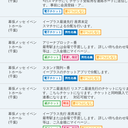
(千葉)
+のスマチケにて チケット受取用を連絡ボードに送信し
す。 事前に会員登録・ア...
電子チケット
塗りつぶしなし
幕張メッセ イベン
イープラス最速先行 座席未定
トホール
スマチケによる分配を行います。
(千葉)
電子チケット
男性名義
塗りつぶしなし
幕張メッセ イベン
アリーナブロック～番
トホール
最寄駅または会場で手渡しします。 詳しい待ち合わせ
(千葉)
等は、ご入金後にマイページ...
紙チケット
受渡し指定
男性名義
塗りつぶしなし
幕張メッセ イベン
スタンド階列～番
トホール
イープラスのチケットアプリで分配します。
(千葉)
電子チケット
男性名義
塗りつぶしなし
幕張メッセ イベン
リスアニ最速先行 リスアニ最速先行のチケットになり
トホール
す。こちらチケットになります。チケットと同時購入
(千葉)
連番になります。 対応可能です。
紙チケット
郵送
塗りつぶしなし
幕張メッセ イベン
イープラス先行 座席未定
トホール
最寄駅または会場で手渡しします。 詳しい待ち合わせ
(千葉)
等は、ご入金後にマイページ...