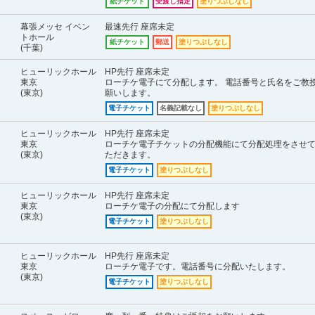
紙チケット
受渡し指定
塗りつぶしなし
幕張メッセ イベン
最速先行 座席未定
トホール
紙チケット
郵送
塗りつぶしなし
(千葉)
ヒューリックホール
HP先行 座席未定
東京
ローチケ電子にて分配します。 電話番号と氏名をご教
(東京)
願いします。
電子チケット
名義記載なし
塗りつぶしなし
ヒューリックホール
HP先行 座席未定
東京
ローチケ電子チケットの分配機能にて分配処理をさせ
(東京)
ただきます。
電子チケット
塗りつぶしなし
ヒューリックホール
HP先行 座席未定
東京
ローチケ電子の分配にて分配します
(東京)
電子チケット
塗りつぶしなし
ヒューリックホール
HP先行 座席未定
東京
ローチケ電子です。電話番号に分配いたします。
(東京)
電子チケット
塗りつぶしなし