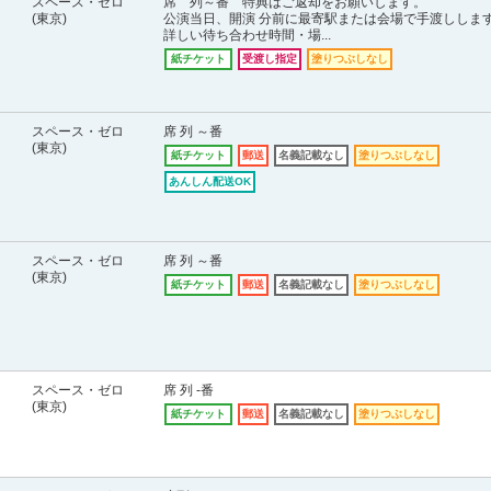
スペース・ゼロ
席 列～番 特典はご返却をお願いします。
(東京)
公演当日、開演 分前に最寄駅または会場で手渡ししま
詳しい待ち合わせ時間・場...
紙チケット
受渡し指定
塗りつぶしなし
スペース・ゼロ
席 列 ～番
(東京)
紙チケット
郵送
名義記載なし
塗りつぶしなし
あんしん配送OK
スペース・ゼロ
席 列 ～番
(東京)
紙チケット
郵送
名義記載なし
塗りつぶしなし
スペース・ゼロ
席 列 -番
(東京)
紙チケット
郵送
名義記載なし
塗りつぶしなし