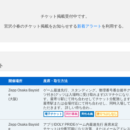
チケット掲載受付中です。
宮沢小春のチケット掲載をお知らせする
新着アラート
を利用する。
ト
開催場所
座席・取引方法
Zepp Osaka Baysid
ゲーム最速先行、スタンディング。整理番号番台後半
e
ツ付き(グッツは入場時に受け取れます)スマチケになり
(大阪)
す。最寄り駅にて待ち合わせしてチケット分配致しま
最寄駅または会場付近にて待ち合わせし、同時入場し
ただきます。 詳しい待ち合わ...
電子チケット
同行募集
男性名義
塗りつぶしなし
Zepp Osaka Baysid
アプリIDOLY PRIDEゲーム内最速先行 座席未定
e
チケットは分配可能になり次第、またはメールアドレ