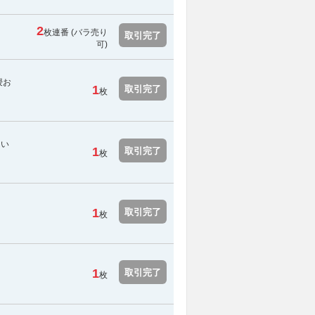
2
枚連番 (バラ売り
取引完了
可)
授お
1
取引完了
枚
てい
1
取引完了
枚
1
取引完了
枚
1
取引完了
枚