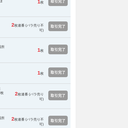
ま
1
取引完了
枚
2
枚連番 (
バラ売り不
取引完了
可
)
場所
1
取引完了
枚
1
取引完了
枚
ま
で枚
2
枚連番 (バラ売り
取引完了
可)
場所
2
枚連番 (
バラ売り不
取引完了
可
)