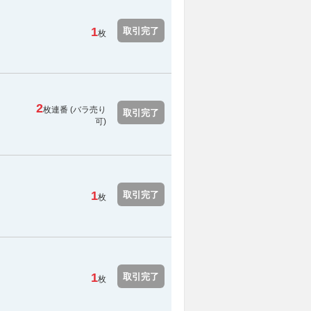
1
取引完了
枚
2
枚連番 (バラ売り
取引完了
可)
1
取引完了
枚
1
取引完了
枚