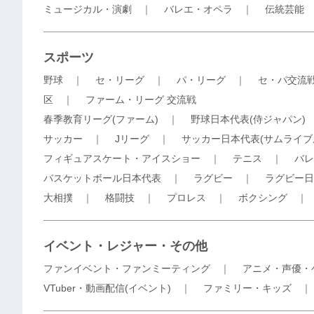
ミュージカル・演劇
｜
バレエ・オペラ
｜
伝統芸能
スポーツ
野球
｜
セ・リーグ
｜
パ・リーグ
｜
セ・パ交流
区
｜
ファーム・リーグ 交流戦
春季教育リーグ(ファーム)
｜
野球日本代表(侍ジャパン)
サッカー
｜
Jリーグ
｜
サッカー日本代表(サムライブ
フィギュアスケート・アイスショー
｜
テニス
｜
バレ
バスケットボール日本代表
｜
ラグビー
｜
ラグビー日
大相撲
｜
格闘技
｜
プロレス
｜
ボクシング
イベント・レジャー・その他
ファンイベント・ファンミーティング
｜
アニメ・声優・
VTuber・動画配信(イベント)
｜
ファミリー・キッズ