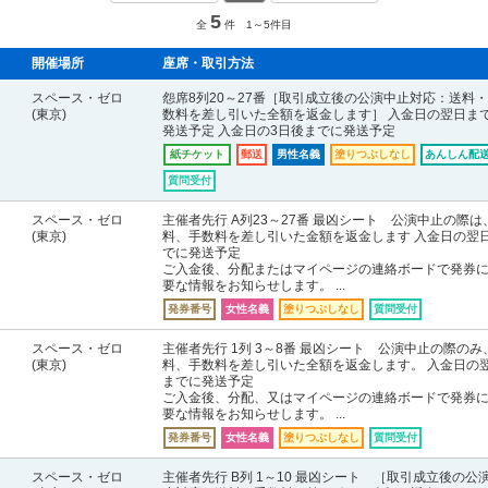
5
全
件 1～5件目
開催場所
座席・取引方法
スペース・ゼロ
怨席8列20～27番［取引成立後の公演中止対応：送料
(東京)
数料を差し引いた全額を返金します］ 入金日の翌日ま
発送予定 入金日の3日後までに発送予定
紙チケット
郵送
男性名義
塗りつぶしなし
あんしん配送
質問受付
スペース・ゼロ
主催者先行 A列23～27番 最凶シート 公演中止の際は
(東京)
料、手数料を差し引いた金額を返金します 入金日の翌
でに発送予定
ご入金後、分配またはマイページの連絡ボードで発券
要な情報をお知らせします。 ...
発券番号
女性名義
塗りつぶしなし
質問受付
スペース・ゼロ
主催者先行 1列 3～8番 最凶シート 公演中止の際のみ
(東京)
料、手数料を差し引いた全額を返金します。 入金日の
までに発送予定
ご入金後、分配、又はマイページの連絡ボードで発券
要な情報をお知らせします。 ...
発券番号
女性名義
塗りつぶしなし
質問受付
スペース・ゼロ
主催者先行 B列 1～10 最凶シート ［取引成立後の公