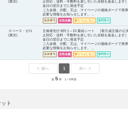
(東京)
止対応：送料・手数料を差し引いた全額を返金します］
金日の翌日までに発送予定
ご入金後、分配、又は、マイページの連絡ボードで発
必要な情報をお知らせします。 ...
発券番号
女性名義
塗りつぶしなし
質問受付
スペース・ゼロ
主催者先行 B列 1～10 最凶シート ［取引成立後の公
(東京)
止対応：送料・手数料を差し引いた全額を返金します］
金日の翌日までに発送予定
ご入金後、分配、又は、マイページの連絡ボードで発
必要な情報をお知らせします。 ...
発券番号
女性名義
塗りつぶしなし
質問受付
< 前へ
1
次へ >
5
全
件 1～5件目
ケット