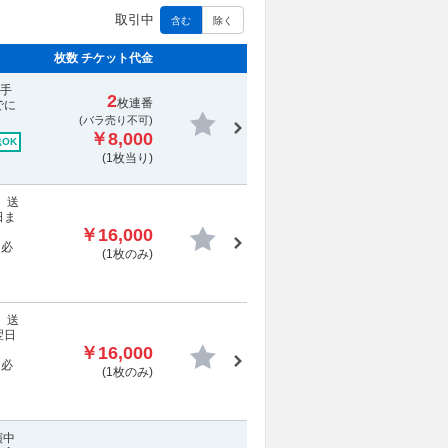
取引中
含む
除く
枚数 チケット代金
・手
2
枚連番
でに
(
バラ売り不可
)
￥8,000
OK
(1枚当り)
、送
日ま
￥16,000
に必
(1枚のみ)
、送
翌日
￥16,000
に必
(1枚のみ)
演中