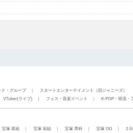
ンド・グループ
｜
スタートエンターテイメント（旧ジャニーズ）
｜
VTuber(ライブ)
｜
フェス・音楽イベント
｜
K-POP・韓流・
｜
宝塚 星組
｜
宝塚 宙組
｜
宝塚 専科
｜
宝塚 OG
｜
2.