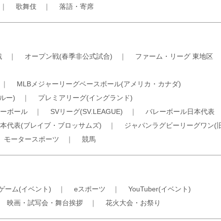
｜
歌舞伎
｜
落語・寄席
戦
｜
オープン戦(春季非公式試合)
｜
ファーム・リーグ 東地区
｜
MLBメジャーリーグベースボール(アメリカ・カナダ)
ルー)
｜
プレミアリーグ(イングランド)
ーボール
｜
SVリーグ(SV.LEAGUE)
｜
バレーボール日本代表
本代表(ブレイブ・ブロッサムズ)
｜
ジャパンラグビーリーグワン(
｜
モータースポーツ
｜
競馬
ゲーム(イベント)
｜
eスポーツ
｜
YouTuber(イベント)
｜
映画・試写会・舞台挨拶
｜
花火大会・お祭り