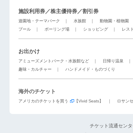
施設利用券／株主優待券／割引券
遊園地・テーマパーク
｜
水族館
｜
動物園・植物園
プール
｜
ボーリング場
｜
ショッピング
｜
レス
お出かけ
アミューズメントパーク・水族館など
｜
日帰り温泉
趣味・カルチャー
｜
ハンドメイド・ものづくり
海外のチケット
アメリカのチケットを買う
【Vivid Seats】 ｜
ロサン
チケット流通センタ