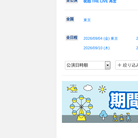
全公演
呪怨 THE LIVE 再念
全国
東京
全日程
2026/09/04 (
金
) 東京
2
2026/09/10 (
木
)
2
絞り込