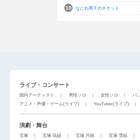
なにわ男子のチケット
ライブ・コンサート
国内アーティスト
｜
男性ソロ
｜
女性ソロ
｜
バ
アニメ・声優・ゲーム(ライブ)
｜
YouTuber(ライブ)
演劇・舞台
宝塚
｜
宝塚 花組
｜
宝塚 月組
｜
宝塚 雪組