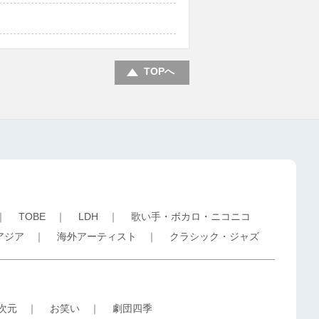
TOPへ
｜
TOBE
｜
LDH
｜
歌い手・ボカロ・ニコニコ
アジア
｜
海外アーティスト
｜
クラシック・ジャズ
5次元
｜
お笑い
｜
劇団四季