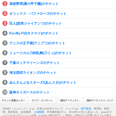
高校野球(夏の甲子園)のチケット
オリックス・バファローズのチケット
巨人(読売ジャイアンツ)のチケット
Kis-My-Ft2(キスマイ)のチケット
テニスの王子様(テニプリ)のチケット
ミュージカル刀剣乱舞(刀ミュ)のチケット
千葉ロッテマリーンズのチケット
埼玉西武ライオンズのチケット
あんさんぶるスターズ!(あんスタ)のチケット
阪神タイガースのチケット
チケット流通センター
ライブ・コンサート
国内アーティスト
国内アーティスト バンド・
GENIC（ジェニック）とは、日本のJ-POPグループ。メンバーは、
増子敦貴
、西澤呈、雨宮
翔、西本茉生、金谷鞠杏、
小池竜暉
、宇井優良梨の7人。2019年４月から始まった、avexのサ
バイバルオーディション企画「a-genic PROJECT」に参加した男女12人中選ばれた7人が集ま