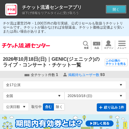
チケット流通センターアプリ
開く
値下げ情報をリアルタイムに受け取ろう
チケ流は運営25年・1,000万件の取引実績、公式リセールも取扱うチケットリ
セールです。チケットが届かなければ全額返金。チケット価格は定価より安い
または高い場合があります。
検索
出品
ログイン
メニュー
2026年10月18日(日)｜GENIC(ジェニック)の
この公演の
ライブ・コンサート・チケット一覧
チケットを売る
1
93
全チケット件数
掲載待ちユーザー数
取引中
含む
除く
絞り込み 1件