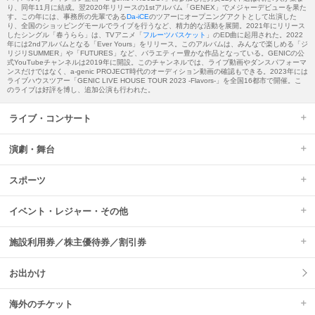
り、同年11月に結成。翌2020年リリースの1stアルバム「GENEX」でメジャーデビューを果た
す。この年には、事務所の先輩である
Da-iCE
のツアーにオープニングアクトとして出演した
り、全国のショッピングモールでライブを行うなど、精力的な活動を展開。2021年にリリース
したシングル「春うらら」は、TVアニメ「
フルーツバスケット
」のED曲に起用された。2022
年には2ndアルバムとなる「Ever Yours」をリリース。このアルバムは、みんなで楽しめる「ジ
リジリSUMMER」や「FUTURES」など、バラエティー豊かな作品となっている。GENICの公
式YouTubeチャンネルは2019年に開設。このチャンネルでは、ライブ動画やダンスパフォーマ
ンスだけではなく、a-genic PROJECT時代のオーディション動画の確認もできる。2023年には
ライブハウスツアー「GENIC LIVE HOUSE TOUR 2023 -Flavors-」を全国16都市で開催。こ
のライブは好評を博し、追加公演も行われた。
ライブ・コンサート
演劇・舞台
スポーツ
イベント・レジャー・その他
施設利用券／株主優待券／割引券
お出かけ
海外のチケット