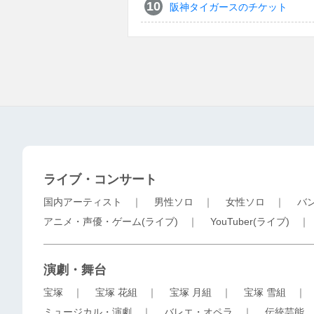
阪神タイガースのチケット
ライブ・コンサート
国内アーティスト
｜
男性ソロ
｜
女性ソロ
｜
バ
アニメ・声優・ゲーム(ライブ)
｜
YouTuber(ライブ)
演劇・舞台
宝塚
｜
宝塚 花組
｜
宝塚 月組
｜
宝塚 雪組
ミュージカル・演劇
｜
バレエ・オペラ
｜
伝統芸能