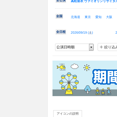
全公演
高松亜衣 ヴァイオリンリサイタル 
全国
北海道
東京
愛知
大阪
全日程
2026/09/19 (
土
)
2
絞り込
アイコンの説明