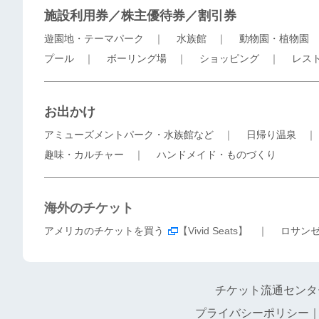
施設利用券／株主優待券／割引券
遊園地・テーマパーク
｜
水族館
｜
動物園・植物園
プール
｜
ボーリング場
｜
ショッピング
｜
レス
お出かけ
アミューズメントパーク・水族館など
｜
日帰り温泉
趣味・カルチャー
｜
ハンドメイド・ものづくり
海外のチケット
アメリカのチケットを買う
【Vivid Seats】 ｜
ロサン
チケット流通センタ
プライバシーポリシー