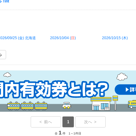
Tint
026/09/25 (
金
) 北海道
2026/10/04 (
日
)
2026/10/15 (
木
)
み
< 前へ
1
次へ >
1
全
件 1～1件目