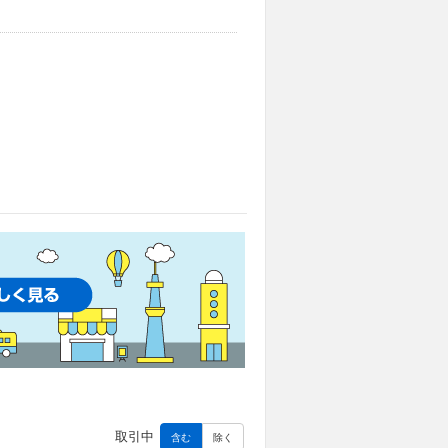
取引中
含む
除く