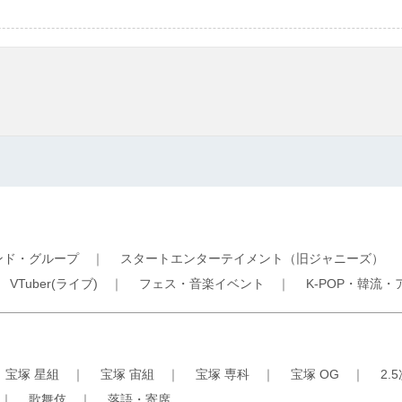
ンド・グループ
｜
スタートエンターテイメント（旧ジャニーズ）
｜
VTuber(ライブ)
｜
フェス・音楽イベント
｜
K-POP・韓流・
｜
宝塚 星組
｜
宝塚 宙組
｜
宝塚 専科
｜
宝塚 OG
｜
2.
｜
歌舞伎
｜
落語・寄席