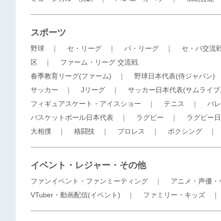
スポーツ
野球
｜
セ・リーグ
｜
パ・リーグ
｜
セ・パ交流
区
｜
ファーム・リーグ 交流戦
春季教育リーグ(ファーム)
｜
野球日本代表(侍ジャパン)
サッカー
｜
Jリーグ
｜
サッカー日本代表(サムライブ
フィギュアスケート・アイスショー
｜
テニス
｜
バレ
バスケットボール日本代表
｜
ラグビー
｜
ラグビー日
大相撲
｜
格闘技
｜
プロレス
｜
ボクシング
イベント・レジャー・その他
ファンイベント・ファンミーティング
｜
アニメ・声優・
VTuber・動画配信(イベント)
｜
ファミリー・キッズ