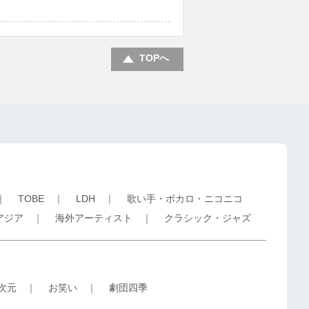
TOPへ
｜
TOBE
｜
LDH
｜
歌い手・ボカロ・ニコニコ
アジア
｜
海外アーティスト
｜
クラシック・ジャズ
5次元
｜
お笑い
｜
劇団四季