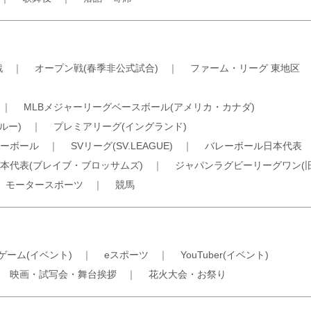
戦
｜
オープン戦(春季非公式試合)
｜
ファーム・リーグ 東地区
｜
MLBメジャーリーグベースボール(アメリカ・カナダ)
ルー)
｜
プレミアリーグ(イングランド)
ーボール
｜
SVリーグ(SV.LEAGUE)
｜
バレーボール日本代表
本代表(ブレイブ・ブロッサムズ)
｜
ジャパンラグビーリーグワン(
｜
モータースポーツ
｜
競馬
ゲーム(イベント)
｜
eスポーツ
｜
YouTuber(イベント)
｜
映画・試写会・舞台挨拶
｜
花火大会・お祭り