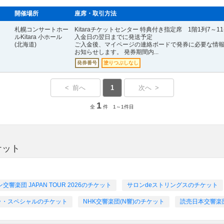
開催場所
座席・取引方法
札幌コンサートホー
Kitaraチケットセンター 特典付き指定席 1階1列7～1
ルKitara 小ホール
入金日の翌日までに発送予定
(北海道)
ご入金後、マイページの連絡ボードで発券に必要な情
お知らせします。 発券期間内...
発券番号
塗りつぶしなし
< 前へ
1
次へ >
1
全
件 1～1件目
ケット
楽団 JAPAN TOUR 2026のチケット
サロンdeストリングスのチケット
ラ・スペシャルのチケット
NHK交響楽団(N響)のチケット
読売日本交響楽