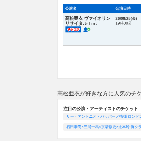
公演名
公演日時
高松亜衣 ヴァイオリン
26/09/25(
金
)
リサイタル Tint
19時00分
高松亜衣が好きな方に人気のチ
注目の公演・アーティストのチケット
サー・アントニオ・パッパーノ指揮 ロンドン交響
石田泰尚×三浦一馬×京増修史×辻本玲 俺ク