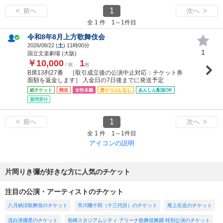
1
< 前へ
次へ >
全 1 件 1～1件目
令和8年8月上方歌舞伎会
2026/08/22 (
土
) 11時00分
1
国立文楽劇場 (大阪)
￥10,000
1
/ 枚
枚
B席13列27番 ［取引成立後の公演中止対応：チケット券
面額を返金します］ 入金日の7日後までに発送予定
紙チケット
郵送
女性名義
塗りつぶしなし
あんしん配送OK
質問受付
1
< 前へ
次へ >
全 1 件 1～1件目
アイコンの説明
片岡りき彌が好きな方に人気のチケット
注目の公演・アーティストのチケット
八月納涼歌舞伎のチケット
市川團十郎（十三代目）のチケット
尾上右近のチケット
流白浪燦星のチケット
長崎スタジアムシティ アリーナ歌舞伎舞踊 特別公演のチケット