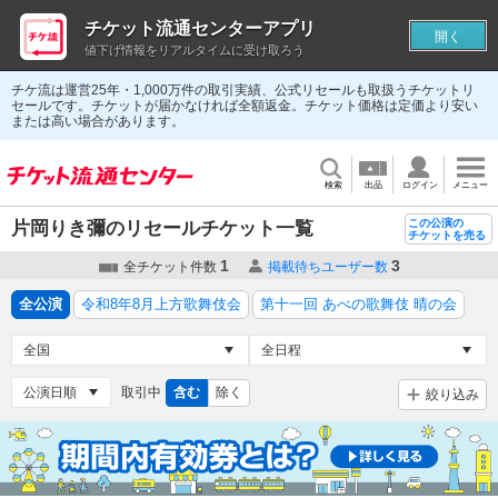
チケット流通センターアプリ
開く
値下げ情報をリアルタイムに受け取ろう
チケ流は運営25年・1,000万件の取引実績、公式リセールも取扱うチケットリ
セールです。チケットが届かなければ全額返金。チケット価格は定価より安い
または高い場合があります。
検索
出品
ログイン
メニュー
この公演の
片岡りき彌のリセールチケット一覧
チケットを売る
1
3
全チケット件数
掲載待ちユーザー数
全公演
令和8年8月上方歌舞伎会
第十一回 あべの歌舞伎 晴の会
取引中
含む
除く
絞り込み