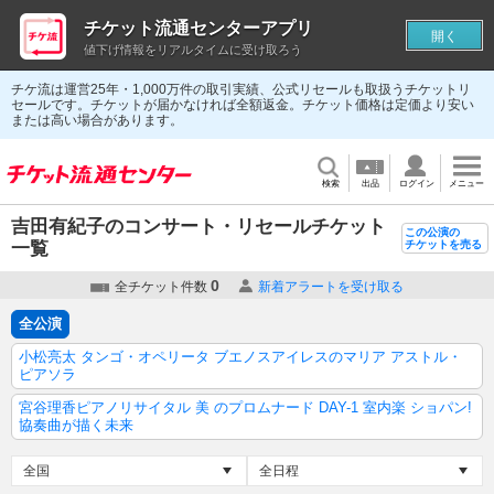
チケット流通センターアプリ
開く
値下げ情報をリアルタイムに受け取ろう
チケ流は運営25年・1,000万件の取引実績、公式リセールも取扱うチケットリ
セールです。チケットが届かなければ全額返金。チケット価格は定価より安い
または高い場合があります。
検索
出品
ログイン
メニュー
吉田有紀子のコンサート・リセールチケット
この公演の
一覧
チケットを売る
0
全チケット件数
新着アラートを受け取る
全公演
小松亮太 タンゴ・オペリータ ブエノスアイレスのマリア アストル・
ピアソラ
宮谷理香ピアノリサイタル 美 のプロムナード DAY-1 室内楽 ショパン!
協奏曲が描く未来