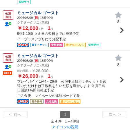
質問受付
ミュージカル ゴースト
公演
当日
2026/08/09 (
日
) 18時00分
8
シアタークリエ (東京)
￥12,000
1
/ 枚
枚
9列1-10番 入金日の翌日までに発送予定
イープラスアプリにて分配予定
電子チケット
女性名義
塗りつぶしなし
質問受付
ミュージカル ゴースト
公演
当日
2026/08/09 (
日
) 18時00分
8
シアタークリエ (東京)
￥28,000
前の価格：
￥26,000
1
/ 枚
枚
プレイガイド 1列4～26番 公演中止対応：チケットを返
送いただければ手数料を引いた額を返金します 公演日当
日開演1時間前発送予定
ご入金後、マイページの連絡ボードで発...
発券番号
女性名義
塗りつぶしなし
1
< 前へ
次へ >
全 4 件 1～4件目
アイコンの説明