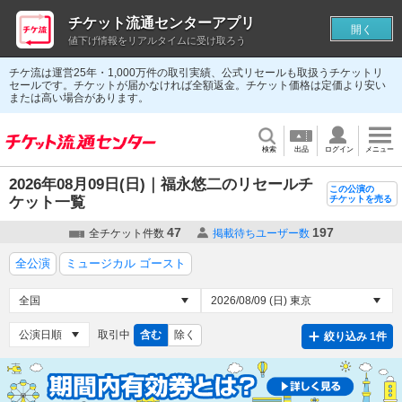
チケット流通センターアプリ
開く
値下げ情報をリアルタイムに受け取ろう
チケ流は運営25年・1,000万件の取引実績、公式リセールも取扱うチケットリ
セールです。チケットが届かなければ全額返金。チケット価格は定価より安い
または高い場合があります。
検索
出品
ログイン
メニュー
2026年08月09日(日)｜福永悠二のリセールチ
この公演の
ケット一覧
チケットを売る
47
197
全チケット件数
掲載待ちユーザー数
全公演
ミュージカル ゴースト
取引中
含む
除く
絞り込み 1件