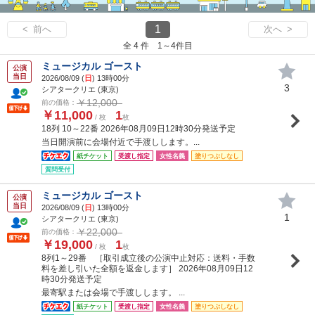
1
< 前へ
次へ >
全 4 件 1～4件目
ミュージカル ゴースト
公演
当日
2026/08/09 (
日
) 13時00分
3
シアタークリエ (東京)
￥12,000
前の価格：
￥11,000
1
/ 枚
枚
18列 10～22番 2026年08月09日12時30分発送予定
当日開演前に会場付近で手渡しします。...
紙チケット
受渡し指定
女性名義
塗りつぶしなし
質問受付
ミュージカル ゴースト
公演
当日
2026/08/09 (
日
) 13時00分
1
シアタークリエ (東京)
￥22,000
前の価格：
￥19,000
1
/ 枚
枚
8列1～29番 ［取引成立後の公演中止対応：送料・手数
料を差し引いた全額を返金します］ 2026年08月09日12
時30分発送予定
最寄駅または会場で手渡しします。 ...
紙チケット
受渡し指定
女性名義
塗りつぶしなし