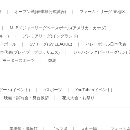
戦
｜
オープン戦(春季非公式試合)
｜
ファーム・リーグ 東地区
｜
MLBメジャーリーグベースボール(アメリカ・カナダ)
ルー)
｜
プレミアリーグ(イングランド)
ーボール
｜
SVリーグ(SV.LEAGUE)
｜
バレーボール日本代表
本代表(ブレイブ・ブロッサムズ)
｜
ジャパンラグビーリーグワン(
｜
モータースポーツ
｜
競馬
ゲーム(イベント)
｜
eスポーツ
｜
YouTuber(イベント)
｜
映画・試写会・舞台挨拶
｜
花火大会・お祭り
｜
美術館・博物館
｜
ゴルフ場
｜
スキー場
｜
フィット