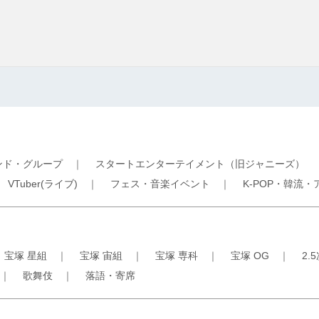
ンド・グループ
｜
スタートエンターテイメント（旧ジャニーズ）
｜
VTuber(ライブ)
｜
フェス・音楽イベント
｜
K-POP・韓流・
｜
宝塚 星組
｜
宝塚 宙組
｜
宝塚 専科
｜
宝塚 OG
｜
2.
｜
歌舞伎
｜
落語・寄席