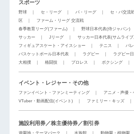
スポーツ
野球
｜
セ・リーグ
｜
パ・リーグ
｜
セ・パ交流
区
｜
ファーム・リーグ 交流戦
春季教育リーグ(ファーム)
｜
野球日本代表(侍ジャパン)
サッカー
｜
Jリーグ
｜
サッカー日本代表(サムライブ
フィギュアスケート・アイスショー
｜
テニス
｜
バレ
バスケットボール日本代表
｜
ラグビー
｜
ラグビー日
大相撲
｜
格闘技
｜
プロレス
｜
ボクシング
イベント・レジャー・その他
ファンイベント・ファンミーティング
｜
アニメ・声優・
VTuber・動画配信(イベント)
｜
ファミリー・キッズ
施設利用券／株主優待券／割引券
遊園地・テーマパーク
｜
水族館
｜
動物園・植物園