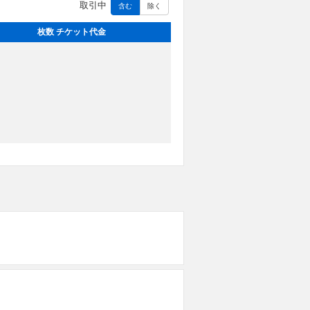
取引中
含む
除く
枚数 チケット代金