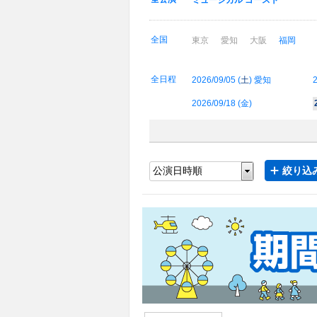
ミュージカル ゴースト
全国
東京
愛知
大阪
福岡
全日程
2026/09/05 (
土
) 愛知
2
2026/09/18 (
金
)
絞り込み