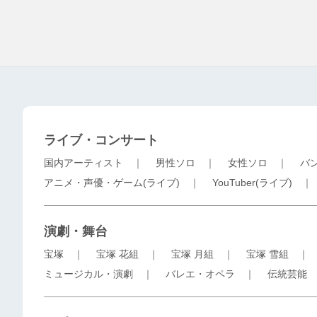
ライブ・コンサート
国内アーティスト
｜
男性ソロ
｜
女性ソロ
｜
バ
アニメ・声優・ゲーム(ライブ)
｜
YouTuber(ライブ)
演劇・舞台
宝塚
｜
宝塚 花組
｜
宝塚 月組
｜
宝塚 雪組
ミュージカル・演劇
｜
バレエ・オペラ
｜
伝統芸能