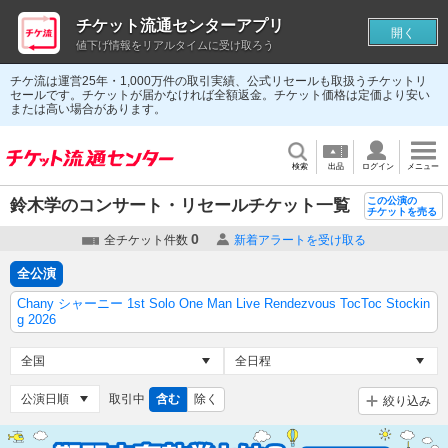
チケット流通センターアプリ
開く
値下げ情報をリアルタイムに受け取ろう
チケ流は運営25年・1,000万件の取引実績、公式リセールも取扱うチケットリ
セールです。チケットが届かなければ全額返金。チケット価格は定価より安い
または高い場合があります。
検索
出品
ログイン
メニュー
この公演の
鈴木学のコンサート・リセールチケット一覧
チケットを売る
0
全チケット件数
新着アラートを受け取る
全公演
Chany シャーニー 1st Solo One Man Live Rendezvous TocToc Stockin
g 2026
取引中
含む
除く
絞り込み