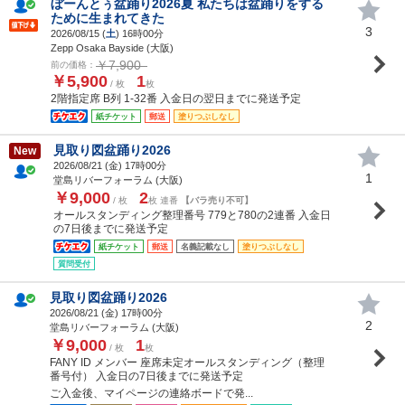
ぼーんとぅ盆踊り2026夏 私たちは盆踊りをする
ために生まれてきた
3
2026/08/15 (
土
) 16時00分
Zepp Osaka Bayside (大阪)
￥7,900
前の価格：
￥5,900
1
/ 枚
枚
2階指定席 B列 1-32番 入金日の翌日までに発送予定
紙チケット
郵送
塗りつぶしなし
見取り図盆踊り2026
New
2026/08/21 (
金
) 17時00分
1
堂島リバーフォーラム (大阪)
￥9,000
2
/ 枚
枚 連番
【バラ売り不可】
オールスタンディング整理番号 779と780の2連番 入金日
の7日後までに発送予定
紙チケット
郵送
名義記載なし
塗りつぶしなし
質問受付
見取り図盆踊り2026
2026/08/21 (
金
) 17時00分
2
堂島リバーフォーラム (大阪)
￥9,000
1
/ 枚
枚
FANY ID メンバー 座席未定オールスタンディング（整理
番号付） 入金日の7日後までに発送予定
ご入金後、マイページの連絡ボードで発...