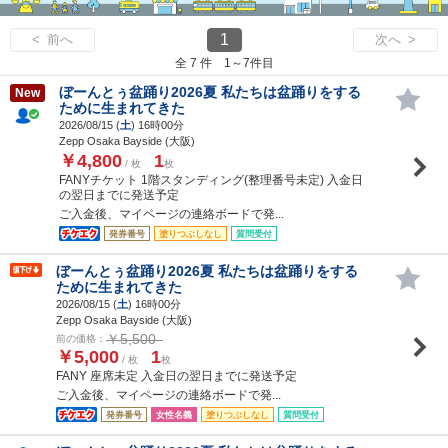
1
< 前へ
次へ >
全 7 件 1～7件目
ぼーんとぅ盆踊り2026夏 私たちは盆踊りをする
New
ために生まれてきた
2026/08/15 (
土
) 16時00分
Zepp Osaka Bayside (大阪)
￥4,800
1
/ 枚
枚
FANYチケット 1階スタンディング(整理番号未定) 入金日
の翌日までに発送予定
ご入金後、マイページの連絡ボードで発...
発券番号
塗りつぶしなし
質問受付
ぼーんとぅ盆踊り2026夏 私たちは盆踊りをする
ために生まれてきた
2026/08/15 (
土
) 16時00分
Zepp Osaka Bayside (大阪)
￥5,500
前の価格：
￥5,000
1
/ 枚
枚
FANY 座席未定 入金日の翌日までに発送予定
ご入金後、マイページの連絡ボードで発...
発券番号
女性名義
塗りつぶしなし
質問受付