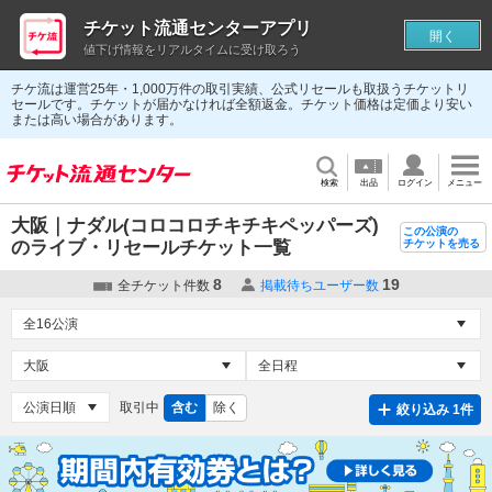
チケット流通センターアプリ
開く
値下げ情報をリアルタイムに受け取ろう
チケ流は運営25年・1,000万件の取引実績、公式リセールも取扱うチケットリ
セールです。チケットが届かなければ全額返金。チケット価格は定価より安い
または高い場合があります。
検索
出品
ログイン
メニュー
大阪｜ナダル(コロコロチキチキペッパーズ)
この公演の
のライブ・リセールチケット一覧
チケットを売る
8
19
全チケット件数
掲載待ちユーザー数
取引中
含む
除く
絞り込み 1件