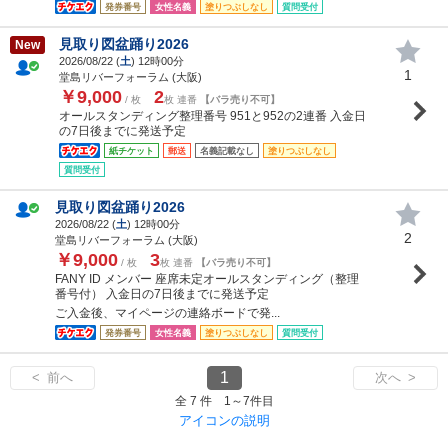
発券番号
女性名義
塗りつぶしなし
質問受付
見取り図盆踊り2026
New
2026/08/22 (
土
) 12時00分
1
堂島リバーフォーラム (大阪)
￥9,000
2
/ 枚
枚 連番
【バラ売り不可】
オールスタンディング整理番号 951と952の2連番 入金日
の7日後までに発送予定
紙チケット
郵送
名義記載なし
塗りつぶしなし
質問受付
見取り図盆踊り2026
2026/08/22 (
土
) 12時00分
2
堂島リバーフォーラム (大阪)
￥9,000
3
/ 枚
枚 連番
【バラ売り不可】
FANY ID メンバー 座席未定オールスタンディング（整理
番号付） 入金日の7日後までに発送予定
ご入金後、マイページの連絡ボードで発...
発券番号
女性名義
塗りつぶしなし
質問受付
1
< 前へ
次へ >
全 7 件 1～7件目
アイコンの説明