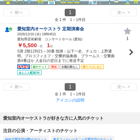
1
< 前へ
次へ >
全 1 件 1～1件目
愛知室内オーケストラ 定期演奏会
2026/12/16 (
水
) 18時45分
1
愛知県芸術劇場 コンサートホール (愛知)
￥5,500
1
/ 枚
枚
S席 2階12列21～30番 指揮：山下一史、チェロ：上野通
明。プロコフィエフ：交響的協奏曲、ブラームス：交響曲
第4番ほか 入金日の翌日までに発送予定
紙チケット
郵送
名義記載なし
塗りつぶしなし
あんしん配送OK
1
< 前へ
次へ >
全 1 件 1～1件目
アイコンの説明
愛知室内オーケストラが好きな方に人気のチケット
注目の公演・アーティストのチケット
NHK交響楽団(N響)のチケット
東京フィルハーモニー交響楽団のチケット