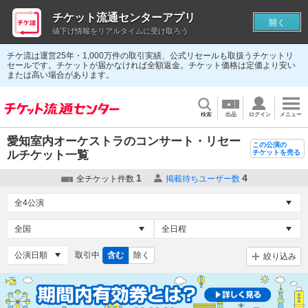
チケット流通センターアプリ
開く
値下げ情報をリアルタイムに受け取ろう
チケ流は運営25年・1,000万件の取引実績、公式リセールも取扱うチケットリ
セールです。チケットが届かなければ全額返金。チケット価格は定価より安い
または高い場合があります。
検索
出品
ログイン
メニュー
愛知室内オーケストラのコンサート・リセー
この公演の
ルチケット一覧
チケットを売る
1
4
全チケット件数
掲載待ちユーザー数
取引中
含む
除く
絞り込み