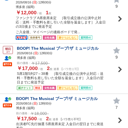
2026/08/16 (
日
) 12時00分
9
博多座 (福岡)
￥12,000
1
/ 枚
枚
ファンクラブ A席座席未定 ［取引成立後の公演中止対
応：送料・手数料を差し引いた全額を返金します］ 入金日
の3日後までに発送予定
ご入金後、マイページの連絡ボードで発...
発券番号
女性名義
塗りつぶしなし
質問受付
BOOP! The Musical ブープ!ザ ミュージカル
明日
まで
2026/08/16 (
日
) 12時00分
9
博多座 (福岡)
￥17,500
前の価格：
￥17,000
2
/ 枚
枚 連番 【バラ売り可】
S席1階S列27～38番 ［取引成立後の公演中止対応：送
料・手数料を差し引いた全額を返金します］ 入金日の翌
日までに発送予定
紙チケット
郵送
女性名義
塗りつぶしなし
質問受付
BOOP! The Musical ブープ!ザ ミュージカル
2026/08/16 (
日
) 12時00分
7
博多座 (福岡)
￥18,000
前の価格：
￥17,500
2
/ 枚
枚 連番
【バラ売り不可】
出演者FC先行抽選 S席座席未定 入金日の翌日までに発送