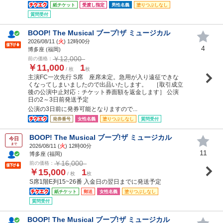
紙チケット
受渡し指定
男性名義
塗りつぶしなし
質問受付
BOOP! The Musical ブープ!ザ ミュージカル
2026/08/11 (
火
) 12時00分
4
博多座 (福岡)
￥12,000
前の価格：
￥11,000
1
/ 枚
枚
主演FC一次先行 S席 座席未定。急用が入り遠征できな
くなってしまいましたので出品いたします。 ［取引成立
後の公演中止対応：チケット券面額を返金します］ 公演
日の2～3日前発送予定
公演の3日前に発券可能となりますので...
発券番号
女性名義
塗りつぶしなし
質問受付
BOOP! The Musical ブープ!ザ ミュージカル
今日
まで
2026/08/11 (
火
) 12時00分
11
博多座 (福岡)
￥16,000
前の価格：
￥15,000
1
/ 枚
枚
S席1階E列15~26番 入金日の翌日までに発送予定
紙チケット
郵送
女性名義
塗りつぶしなし
質問受付
BOOP! The Musical ブープ!ザ ミュージカル