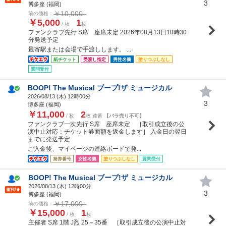
3
博多座 (福岡)
￥10,000
前の価格：
￥5,000
1
/ 枚
枚
ファンクラブ先行 S席 座席未定 2026年08月13日10時30
分発送予定
最寄駅または会場で手渡しします。 ...
紙チケット
受渡し指定
男性名義
塗りつぶしなし
質問受付
BOOP! The Musical ブープ!ザ ミュージカル
2026/08/13 (
木
) 12時00分
3
博多座 (福岡)
￥11,000
2
/ 枚
枚 連番
【バラ売り不可】
ファンクラブ一次先行 S席 座席未定 ［取引成立後の公
演中止対応：チケット券面額を返金します］ 入金日の翌日
までに発送予定
ご入金後、マイページの連絡ボードで発...
発券番号
女性名義
塗りつぶしなし
質問受付
BOOP! The Musical ブープ!ザ ミュージカル
2026/08/13 (
木
) 12時00分
3
博多座 (福岡)
￥17,000
前の価格：
￥15,000
1
/ 枚
枚
主催者 S席 1階 J烈 25～35番 ［取引成立後の公演中止対