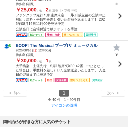
5
博多座 (福岡)
￥25,000
2
/ 枚
枚 連番 【バラ売り可】
ファンクラブ先行 S席 座席未定 ［取引成立後の公演中止
対応：送料・手数料を差し引いた全額を返金します］ 202
6年08月16日11時00分発送予定
公演当日に会場付近で紙チケットを手渡...
紙チケット
受渡し指定
塗りつぶしなし
質問受付
BOOP! The Musical ブープ!ザ ミュージカル
2026/08/16 (
日
) 12時00分
9
博多座 (福岡)
￥30,000
1
/ 枚
枚
大千穐楽 主催先行 S席1階席N列30-42番 中止となっ
た場合は、手数料を差し引いた全額返金いたします。 入金
日の翌日までに発送予定
紙チケット
郵送
女性名義
塗りつぶしなし
質問受付
1
< 前へ
次へ >
全 40 件 1～40件目
アイコンの説明
岡田治己が好きな方に人気のチケット