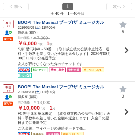
1
< 前へ
次へ >
全 40 件 1～40件目
BOOP! The Musical ブープ!ザ ミュージカル
今日
まで
2026/08/08 (
土
) 12時00分
5
博多座 (福岡)
￥7,000
前の価格：
￥6,000
1
/ 枚
枚
S席1階G列40～50番 ［取引成立後の公演中止対応：送
料・手数料を差し引いた全額を返金します］ 2026年08月
08日11時30分発送予定
友人が行けなくなった分のチケットです...
紙チケット
受渡し指定
女性名義
塗りつぶしなし
質問受付
BOOP! The Musical ブープ!ザ ミュージカル
明日
まで
2026/08/08 (
土
) 12時00分
3
博多座 (福岡)
￥13,000
前の価格：
￥10,000
1
/ 枚
枚
FC先行 S席 座席未定 ［取引成立後の公演中止対応：送
料・手数料を差し引いた全額を返金します］ 入金日の翌
日までに発送予定
ご入金後、マイページの連絡ボードで発...
発券番号
女性名義
塗りつぶしなし