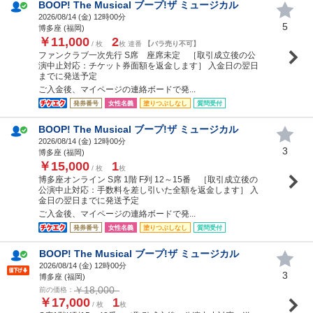
BOOP! The Musical ブープ!ザ ミュージカル
2026/08/14 (
金
) 12時00分
5
博多座 (福岡)
￥11,000
2
/ 枚
枚 連番
【バラ売り不可】
ファンクラブ一次先行 S席 座席未定 ［取引成立後の公
演中止対応：チケット券面額を返金します］ 入金日の翌日
までに発送予定
ご入金後、マイページの連絡ボードで発...
発券番号
女性名義
塗りつぶしなし
質問受付
BOOP! The Musical ブープ!ザ ミュージカル
2026/08/14 (
金
) 12時00分
3
博多座 (福岡)
￥15,000
1
/ 枚
枚
博多座オンライン S席 1階 F列 12～15番 ［取引成立後の
公演中止対応：手数料を差し引いた全額を返金します］ 入
金日の翌日までに発送予定
ご入金後、マイページの連絡ボードで発...
発券番号
女性名義
塗りつぶしなし
質問受付
BOOP! The Musical ブープ!ザ ミュージカル
2026/08/14 (
金
) 12時00分
3
博多座 (福岡)
￥18,000
前の価格：
￥17,000
1
/ 枚
枚