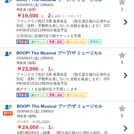
2026/08/15 (
土
) 12時00分
1
博多座 (福岡)
￥19,500
2
/ 枚
枚 連番 【バラ売り可】
ファンクラブ先行 S席 座席未定 ［取引成立後の公演中止
対応：送料・手数料を差し引いた全額を返金します］ 202
6年08月15日11時00分発送予定
公演当日に会場付近で紙チケットを手渡...
紙チケット
受渡し指定
塗りつぶしなし
質問受付
BOOP! The Musical ブープ!ザ ミュージカル
2026/08/15 (
土
) 12時00分
4
博多座 (福岡)
￥23,000
1
/ 枚
枚
ファンクラブ先行 S席 座席未定 ［取引成立後の公演中止
対応：送料・手数料を差し引いた全額を返金します］ 202
6年08月15日12時00分発送予定
紙チケットを会場付近で手渡しします。...
紙チケット
受渡し指定
塗りつぶしなし
BOOP! The Musical ブープ!ザ ミュージカル
2026/08/15 (
土
) 12時00分
5
博多座 (福岡)
￥25,000
前の価格：
￥24,000
1
/ 枚
枚
S席1階D列15～48番 ［取引成立後の公演中止対応：送