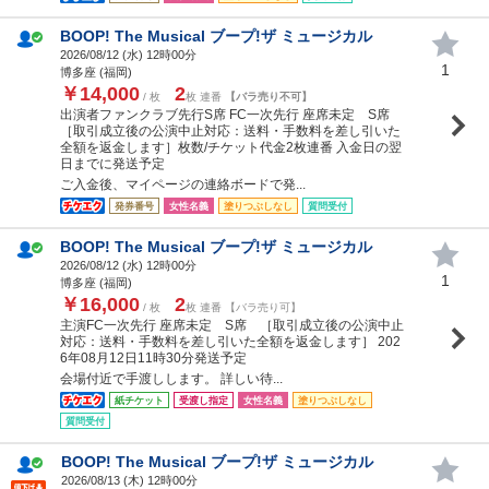
BOOP! The Musical ブープ!ザ ミュージカル
2026/08/12 (
水
) 12時00分
1
博多座 (福岡)
￥14,000
2
/ 枚
枚 連番
【バラ売り不可】
出演者ファンクラブ先行S席 FC一次先行 座席未定 S席
［取引成立後の公演中止対応：送料・手数料を差し引いた
全額を返金します］枚数/チケット代金2枚連番 入金日の翌
日までに発送予定
ご入金後、マイページの連絡ボードで発...
発券番号
女性名義
塗りつぶしなし
質問受付
BOOP! The Musical ブープ!ザ ミュージカル
2026/08/12 (
水
) 12時00分
1
博多座 (福岡)
￥16,000
2
/ 枚
枚 連番 【バラ売り可】
主演FC一次先行 座席未定 S席 ［取引成立後の公演中止
対応：送料・手数料を差し引いた全額を返金します］ 202
6年08月12日11時30分発送予定
会場付近で手渡しします。 詳しい待...
紙チケット
受渡し指定
女性名義
塗りつぶしなし
質問受付
BOOP! The Musical ブープ!ザ ミュージカル
2026/08/13 (
木
) 12時00分