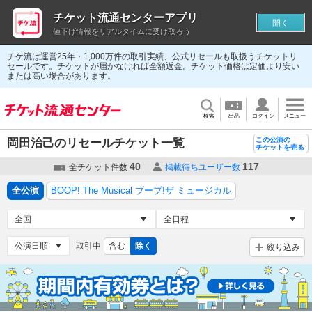
チケット流通センターアプリ
開く
値下げ情報をリアルタイムに受け取ろう
チケ流は運営25年・1,000万件の取引実績、公式リセールも取扱うチケットリ
セールです。チケットが届かなければ全額返金。チケット価格は定価より安い
または高い場合があります。
検索
出品
ログイン
メニュー
この公演の
岡田治己のリセールチケット一覧
チケットを売る
40
117
全チケット件数
掲載待ちユーザー数
全公演
BOOP! The Musical ブープ!ザ ミュージカル
取引中
含む
除く
絞り込み