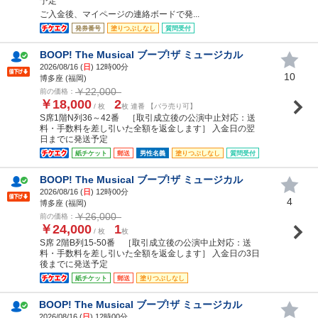
予定
ご入金後、マイページの連絡ボードで発...
発券番号
塗りつぶしなし
質問受付
BOOP! The Musical ブープ!ザ ミュージカル
2026/08/16 (
日
) 12時00分
10
博多座 (福岡)
￥22,000
前の価格：
￥18,000
2
/ 枚
枚 連番 【バラ売り可】
S席1階N列36～42番 ［取引成立後の公演中止対応：送
料・手数料を差し引いた全額を返金します］ 入金日の翌
日までに発送予定
紙チケット
郵送
男性名義
塗りつぶしなし
質問受付
BOOP! The Musical ブープ!ザ ミュージカル
2026/08/16 (
日
) 12時00分
4
博多座 (福岡)
￥26,000
前の価格：
￥24,000
1
/ 枚
枚
S席 2階B列15-50番 ［取引成立後の公演中止対応：送
料・手数料を差し引いた全額を返金します］ 入金日の3日
後までに発送予定
紙チケット
郵送
塗りつぶしなし
BOOP! The Musical ブープ!ザ ミュージカル
2026/08/16 (
日
) 12時00分