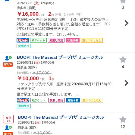
2026/08/11 (
火
) 12時00分
3
博多座 (福岡)
￥16,000
2
/ 枚
枚 連番 【バラ売り可】
主演FC一次先行 座席未定 S席 ［取引成立後の公演中止
対応：送料・手数料を差し引いた全額を返金します］ 202
6年08月11日11時30分発送予定
会場付近で手渡します。 詳しい待ち...
紙チケット
受渡し指定
女性名義
塗りつぶしなし
質問受付
BOOP! The Musical ブープ!ザ ミュージカル
2026/08/11 (
火
) 17時00分
4
博多座 (福岡)
￥17,000
前の価格：
￥10,000
1
/ 枚
枚
ファンクラブ先行 S席 座席未定 2026年08月11日15時30
分発送予定
最寄駅または会場で手渡しします。 ...
紙チケット
受渡し指定
男性名義
塗りつぶしなし
質問受付
BOOP! The Musical ブープ!ザ ミュージカル
今日
まで
2026/08/11 (
火
) 17時00分
12
博多座 (福岡)
￥16,000
前の価格：