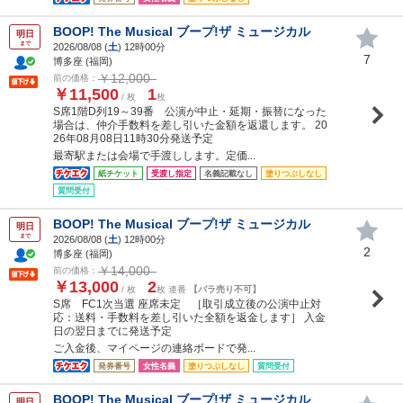
BOOP! The Musical ブープ!ザ ミュージカル
明日
まで
2026/08/08 (
土
) 12時00分
7
博多座 (福岡)
￥12,000
前の価格：
￥11,500
1
/ 枚
枚
S席1階D列19～39番 公演が中止・延期・振替になった
場合は、仲介手数料を差し引いた金額を返還します。 20
26年08月08日11時30分発送予定
最寄駅または会場で手渡しします。定価...
紙チケット
受渡し指定
名義記載なし
塗りつぶしなし
質問受付
BOOP! The Musical ブープ!ザ ミュージカル
明日
まで
2026/08/08 (
土
) 12時00分
2
博多座 (福岡)
￥14,000
前の価格：
￥13,000
2
/ 枚
枚 連番
【バラ売り不可】
S席 FC1次当選 座席未定 ［取引成立後の公演中止対
応：送料・手数料を差し引いた全額を返金します］ 入金
日の翌日までに発送予定
ご入金後、マイページの連絡ボードで発...
発券番号
女性名義
塗りつぶしなし
質問受付
BOOP! The Musical ブープ!ザ ミュージカル
明日