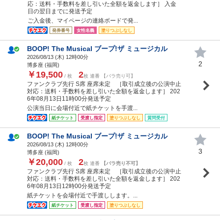
応：送料・手数料を差し引いた全額を返金します］ 入金
日の翌日までに発送予定
ご入金後、マイページの連絡ボードで発...
発券番号
女性名義
塗りつぶしなし
BOOP! The Musical ブープ!ザ ミュージカル
2026/08/13 (
木
) 12時00分
2
博多座 (福岡)
￥19,500
2
/ 枚
枚 連番 【バラ売り可】
ファンクラブ先行 S席 座席未定 ［取引成立後の公演中止
対応：送料・手数料を差し引いた全額を返金します］ 202
6年08月13日11時00分発送予定
公演当日に会場付近で紙チケットを手渡...
紙チケット
受渡し指定
塗りつぶしなし
質問受付
BOOP! The Musical ブープ!ザ ミュージカル
2026/08/13 (
木
) 12時00分
3
博多座 (福岡)
￥20,000
2
/ 枚
枚 連番
【バラ売り不可】
ファンクラブ先行 S席 座席未定 ［取引成立後の公演中止
対応：送料・手数料を差し引いた全額を返金します］ 202
6年08月13日12時00分発送予定
紙チケットを会場付近で手渡しします。...
紙チケット
受渡し指定
塗りつぶしなし