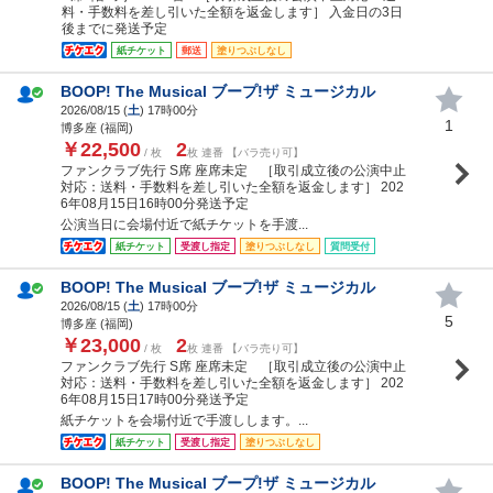
料・手数料を差し引いた全額を返金します］ 入金日の3日
後までに発送予定
紙チケット
郵送
塗りつぶしなし
BOOP! The Musical ブープ!ザ ミュージカル
2026/08/15 (
土
) 17時00分
1
博多座 (福岡)
￥22,500
2
/ 枚
枚 連番 【バラ売り可】
ファンクラブ先行 S席 座席未定 ［取引成立後の公演中止
対応：送料・手数料を差し引いた全額を返金します］ 202
6年08月15日16時00分発送予定
公演当日に会場付近で紙チケットを手渡...
紙チケット
受渡し指定
塗りつぶしなし
質問受付
BOOP! The Musical ブープ!ザ ミュージカル
2026/08/15 (
土
) 17時00分
5
博多座 (福岡)
￥23,000
2
/ 枚
枚 連番 【バラ売り可】
ファンクラブ先行 S席 座席未定 ［取引成立後の公演中止
対応：送料・手数料を差し引いた全額を返金します］ 202
6年08月15日17時00分発送予定
紙チケットを会場付近で手渡しします。...
紙チケット
受渡し指定
塗りつぶしなし
BOOP! The Musical ブープ!ザ ミュージカル