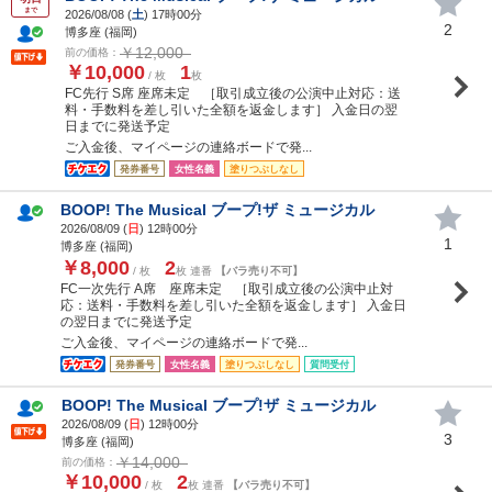
まで
2026/08/08 (
土
) 17時00分
2
博多座 (福岡)
￥12,000
前の価格：
￥10,000
1
/ 枚
枚
FC先行 S席 座席未定 ［取引成立後の公演中止対応：送
料・手数料を差し引いた全額を返金します］ 入金日の翌
日までに発送予定
ご入金後、マイページの連絡ボードで発...
発券番号
女性名義
塗りつぶしなし
BOOP! The Musical ブープ!ザ ミュージカル
2026/08/09 (
日
) 12時00分
1
博多座 (福岡)
￥8,000
2
/ 枚
枚 連番
【バラ売り不可】
FC一次先行 A席 座席未定 ［取引成立後の公演中止対
応：送料・手数料を差し引いた全額を返金します］ 入金日
の翌日までに発送予定
ご入金後、マイページの連絡ボードで発...
発券番号
女性名義
塗りつぶしなし
質問受付
BOOP! The Musical ブープ!ザ ミュージカル
2026/08/09 (
日
) 12時00分
3
博多座 (福岡)
￥14,000
前の価格：
￥10,000
2
/ 枚
枚 連番
【バラ売り不可】