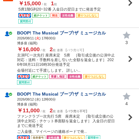
￥15,000
1
/ 枚
枚
S席1階G列20~32番 入金日の翌日までに発送予定
紙チケット
郵送
女性名義
塗りつぶしなし
質問受付
BOOP! The Musical ブープ!ザ ミュージカル
2026/08/11 (
火
) 17時00分
3
博多座 (福岡)
￥16,000
2
/ 枚
枚 連番 【バラ売り可】
主演FC一次先行 座席未定 S席 ［取引成立後の公演中止
対応：送料・手数料を差し引いた全額を返金します］ 202
6年08月11日16時30分発送予定
会場付近にて手渡しします。 詳しい...
紙チケット
受渡し指定
女性名義
塗りつぶしなし
質問受付
BOOP! The Musical ブープ!ザ ミュージカル
2026/08/12 (
水
) 12時00分
4
博多座 (福岡)
￥11,000
2
/ 枚
枚 連番
【バラ売り不可】
ファンクラブ一次先行 S席 座席未定 ［取引成立後の公
演中止対応：チケット券面額を返金します］ 入金日の翌日
までに発送予定
ご入金後、マイページの連絡ボードで発...
発券番号
女性名義
塗りつぶしなし
質問受付