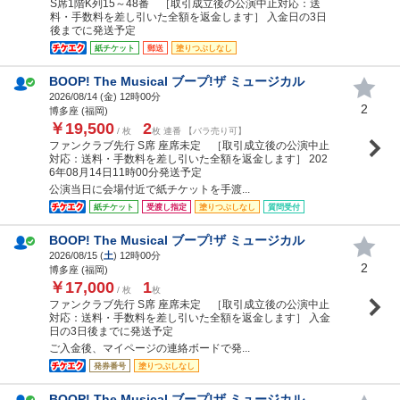
S席1階K列15～48番 ［取引成立後の公演中止対応：送
料・手数料を差し引いた全額を返金します］ 入金日の3日
後までに発送予定
紙チケット
郵送
塗りつぶしなし
BOOP! The Musical ブープ!ザ ミュージカル
2026/08/14 (
金
) 12時00分
2
博多座 (福岡)
￥19,500
2
/ 枚
枚 連番 【バラ売り可】
ファンクラブ先行 S席 座席未定 ［取引成立後の公演中止
対応：送料・手数料を差し引いた全額を返金します］ 202
6年08月14日11時00分発送予定
公演当日に会場付近で紙チケットを手渡...
紙チケット
受渡し指定
塗りつぶしなし
質問受付
BOOP! The Musical ブープ!ザ ミュージカル
2026/08/15 (
土
) 12時00分
2
博多座 (福岡)
￥17,000
1
/ 枚
枚
ファンクラブ先行 S席 座席未定 ［取引成立後の公演中止
対応：送料・手数料を差し引いた全額を返金します］ 入金
日の3日後までに発送予定
ご入金後、マイページの連絡ボードで発...
発券番号
塗りつぶしなし
BOOP! The Musical ブープ!ザ ミュージカル