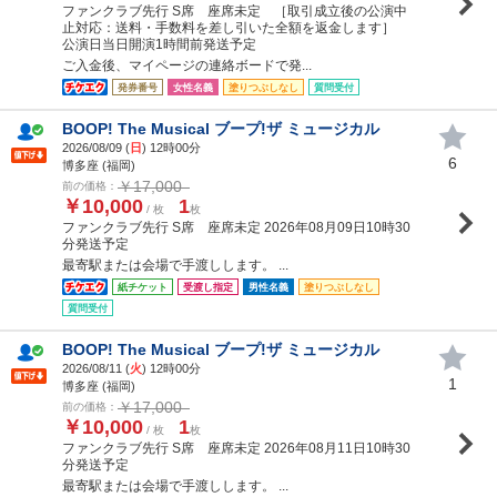
ファンクラブ先行 S席 座席未定 ［取引成立後の公演中
止対応：送料・手数料を差し引いた全額を返金します］
公演日当日開演1時間前発送予定
ご入金後、マイページの連絡ボードで発...
発券番号
女性名義
塗りつぶしなし
質問受付
BOOP! The Musical ブープ!ザ ミュージカル
2026/08/09 (
日
) 12時00分
6
博多座 (福岡)
￥17,000
前の価格：
￥10,000
1
/ 枚
枚
ファンクラブ先行 S席 座席未定 2026年08月09日10時30
分発送予定
最寄駅または会場で手渡しします。 ...
紙チケット
受渡し指定
男性名義
塗りつぶしなし
質問受付
BOOP! The Musical ブープ!ザ ミュージカル
2026/08/11 (
火
) 12時00分
1
博多座 (福岡)
￥17,000
前の価格：
￥10,000
1
/ 枚
枚
ファンクラブ先行 S席 座席未定 2026年08月11日10時30
分発送予定
最寄駅または会場で手渡しします。 ...