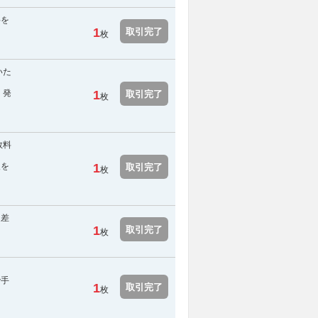
料を
1
取引完了
枚
いた
 発
1
取引完了
枚
数料
報を
1
取引完了
枚
を差
1
取引完了
枚
で手
1
取引完了
枚