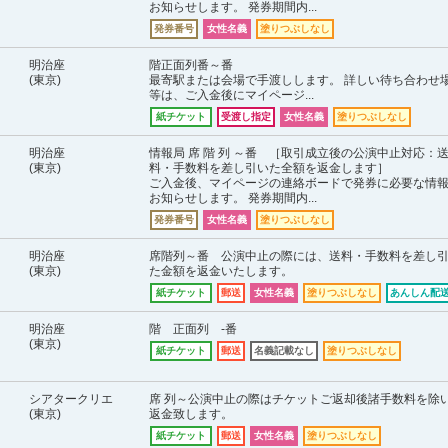
お知らせします。 発券期間内...
発券番号
女性名義
塗りつぶしなし
明治座
階正面列番～番
(東京)
最寄駅または会場で手渡しします。 詳しい待ち合わせ
等は、ご入金後にマイページ...
紙チケット
受渡し指定
女性名義
塗りつぶしなし
明治座
情報局 席 階 列 ～番 ［取引成立後の公演中止対応：
(東京)
料・手数料を差し引いた全額を返金します］
ご入金後、マイページの連絡ボードで発券に必要な情
お知らせします。 発券期間内...
発券番号
女性名義
塗りつぶしなし
明治座
席階列～番 公演中止の際には、送料・手数料を差し
(東京)
た金額を返金いたします。
紙チケット
郵送
女性名義
塗りつぶしなし
あんしん配送
明治座
階 正面列 -番
(東京)
紙チケット
郵送
名義記載なし
塗りつぶしなし
シアタークリエ
席 列～公演中止の際はチケットご返却後諸手数料を除
(東京)
返金致します。
紙チケット
郵送
女性名義
塗りつぶしなし