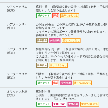
シアタークリエ
席列～番 ［取引成立後の公演中止対応：送料・手数
(東京)
差し引いた全額を返金します］
紙チケット
郵送
塗りつぶしなし
シアタークリエ
公演元 列番台 公演中止の際には仲介手数料を差し引
(東京)
金額を返金いたします
マイページの連絡ボードで発券番号をお知らせします。
券期間内に最寄りのコンビニ...
発券番号
女性名義
塗りつぶしなし
シアタークリエ
情報局先行 列ー番 ［取引成立後の公演中止対応：手
(東京)
を差し引いた全額を返金します］
ご入金後、マイページの連絡ボードで発券に必要な情
お知らせします。 発券期間内...
発券番号
塗りつぶしなし
シアタークリエ
列番台 ［取引成立後の公演中止対応：送料・手数料
(東京)
し引いた全額を返金します］
紙チケット
郵送
女性名義
塗りつぶしなし
オリックス劇場
席階列～番
(大阪)
公演当日、開演時間前に会場付近ロッカーまたは会場
渡しします。 詳しい待ち合わ...
紙チケット
受渡し指定
女性名義
塗りつぶしなし