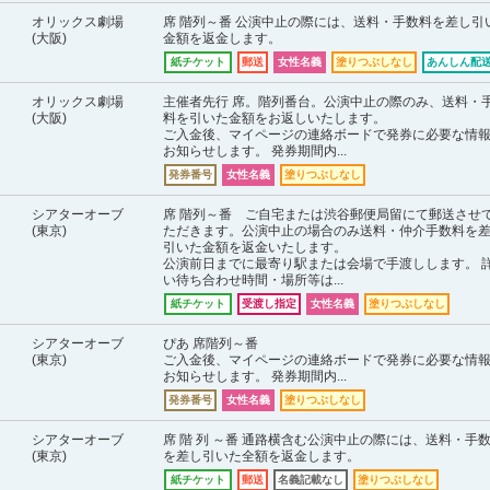
オリックス劇場
席 階列～番 公演中止の際には、送料・手数料を差し引
(大阪)
金額を返金します。
紙チケット
郵送
女性名義
塗りつぶしなし
あんしん配送
オリックス劇場
主催者先行 席。階列番台。公演中止の際のみ、送料・
(大阪)
料を引いた金額をお返しいたします。
ご入金後、マイページの連絡ボードで発券に必要な情
お知らせします。 発券期間内...
発券番号
女性名義
塗りつぶしなし
シアターオーブ
席 階列～番 ご自宅または渋谷郵便局留にて郵送させ
(東京)
ただきます。公演中止の場合のみ送料・仲介手数料を
引いた金額を返金いたします。
公演前日までに最寄り駅または会場で手渡しします。 
い待ち合わせ時間・場所等は...
紙チケット
受渡し指定
女性名義
塗りつぶしなし
シアターオーブ
ぴあ 席階列～番
(東京)
ご入金後、マイページの連絡ボードで発券に必要な情
お知らせします。 発券期間内...
発券番号
女性名義
塗りつぶしなし
シアターオーブ
席 階 列 ～番 通路横含む公演中止の際には、送料・手
(東京)
を差し引いた全額を返金します。
紙チケット
郵送
名義記載なし
塗りつぶしなし