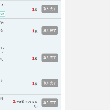
いた
1
取引完了
枚
OK
手数
報を
1
取引完了
枚
てい
差し
1
取引完了
枚
詳し
報を
1
取引完了
枚
数料
2
枚連番 (バラ売り
取引完了
可)