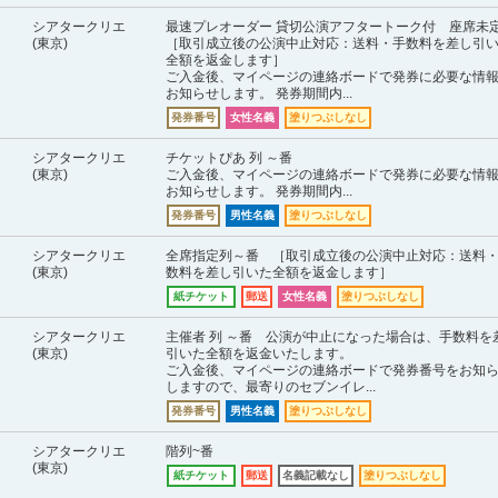
シアタークリエ
最速プレオーダー 貸切公演アフタートーク付 座席
(東京)
［取引成立後の公演中止対応：送料・手数料を差し引
全額を返金します］
ご入金後、マイページの連絡ボードで発券に必要な情
お知らせします。 発券期間内...
発券番号
女性名義
塗りつぶしなし
シアタークリエ
チケットぴあ 列 ～番
(東京)
ご入金後、マイページの連絡ボードで発券に必要な情
お知らせします。 発券期間内...
発券番号
男性名義
塗りつぶしなし
シアタークリエ
全席指定列～番 ［取引成立後の公演中止対応：送料
(東京)
数料を差し引いた全額を返金します］
紙チケット
郵送
女性名義
塗りつぶしなし
シアタークリエ
主催者 列 ～番 公演が中止になった場合は、手数料を
(東京)
引いた全額を返金いたします。
ご入金後、マイページの連絡ボードで発券番号をお知
しますので、最寄りのセブンイレ...
発券番号
男性名義
塗りつぶしなし
シアタークリエ
階列~番
(東京)
紙チケット
郵送
名義記載なし
塗りつぶしなし