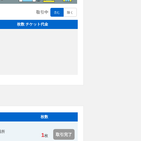
取引中
含む
除く
枚数 チケット代金
枚数
場所
1
取引完了
枚