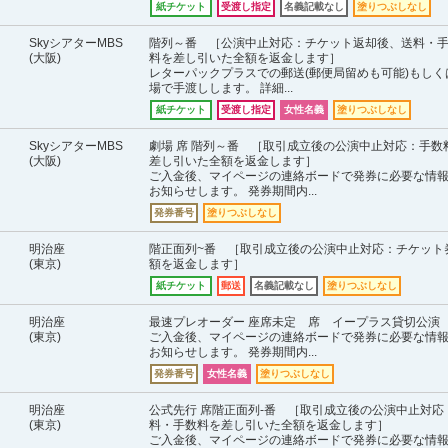
紙チケット
受渡し指定
名義記載なし
塗りつぶしなし
SkyシアターMBS
階列～番 ［公演中止対応：チケット返却後、送料・
(大阪)
料を差し引いた全額を返金します］
レターパックプラスでの郵送(郵便局留めも可能)もしく
場で手渡しします。 詳細...
紙チケット
受渡し指定
女性名義
塗りつぶしなし
SkyシアターMBS
劇場 席 階列～番 ［取引成立後の公演中止対応：手数
(大阪)
差し引いた全額を返金します］
ご入金後、マイページの連絡ボードで発券に必要な情
お知らせします。 発券期間内...
発券番号
塗りつぶしなし
明治座
階正面列~番 ［取引成立後の公演中止対応：チケット
(東京)
額を返金します］
紙チケット
郵送
名義記載なし
塗りつぶしなし
明治座
最速プレオーダー 座席未定 席 イープラス貸切公演
(東京)
ご入金後、マイページの連絡ボードで発券に必要な情
お知らせします。 発券期間内...
発券番号
女性名義
塗りつぶしなし
明治座
公式先行 席階正面列-番 ［取引成立後の公演中止対応
(東京)
料・手数料を差し引いた全額を返金します］
ご入金後、マイページの連絡ボードで発券に必要な情