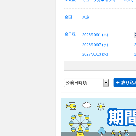
ミュージカル オンリー・ロンリ
全国
東京
全日程
2026/10/01 (
木
)
2026/10/07 (
水
)
2
2027/01/13 (
水
)
2
絞り込み