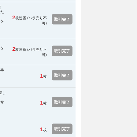
未定
いた
2
枚連番 (
バラ売り不
取引完了
報を
可
)
報を
2
枚連番 (
バラ売り不
取引完了
可
)
・手
1
取引完了
枚
差し
らせ
1
取引完了
枚
1
取引完了
枚