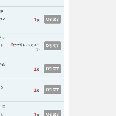
手数
は会
1
取引完了
枚
料を
2
枚連番 (
バラ売り不
報を
取引完了
可
)
券面
1
取引完了
枚
報を
1
取引完了
枚
：送
報を
1
取引完了
枚