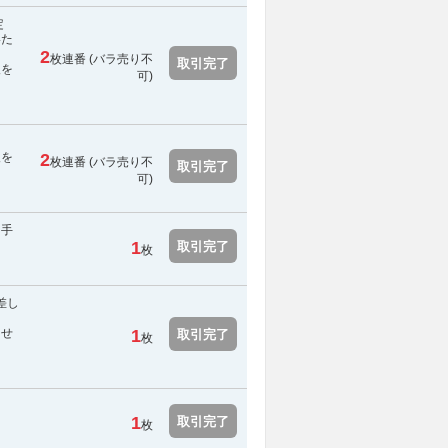
未定
いた
2
枚連番 (
バラ売り不
取引完了
報を
可
)
報を
2
枚連番 (
バラ売り不
取引完了
可
)
・手
1
取引完了
枚
差し
らせ
1
取引完了
枚
1
取引完了
枚