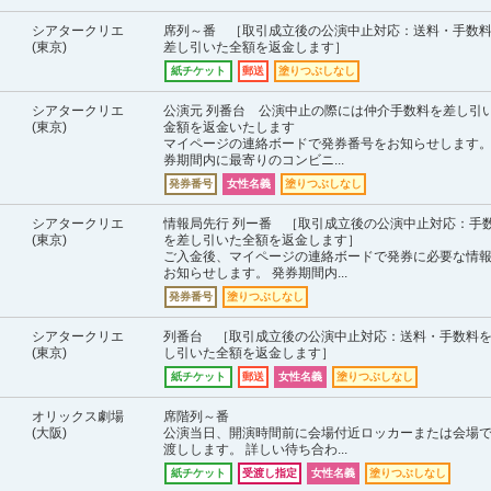
シアタークリエ
席列～番 ［取引成立後の公演中止対応：送料・手数
(東京)
差し引いた全額を返金します］
紙チケット
郵送
塗りつぶしなし
シアタークリエ
公演元 列番台 公演中止の際には仲介手数料を差し引
(東京)
金額を返金いたします
マイページの連絡ボードで発券番号をお知らせします。
券期間内に最寄りのコンビニ...
発券番号
女性名義
塗りつぶしなし
シアタークリエ
情報局先行 列ー番 ［取引成立後の公演中止対応：手
(東京)
を差し引いた全額を返金します］
ご入金後、マイページの連絡ボードで発券に必要な情
お知らせします。 発券期間内...
発券番号
塗りつぶしなし
シアタークリエ
列番台 ［取引成立後の公演中止対応：送料・手数料
(東京)
し引いた全額を返金します］
紙チケット
郵送
女性名義
塗りつぶしなし
オリックス劇場
席階列～番
(大阪)
公演当日、開演時間前に会場付近ロッカーまたは会場
渡しします。 詳しい待ち合わ...
紙チケット
受渡し指定
女性名義
塗りつぶしなし