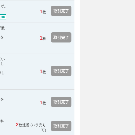
いた
1
取引完了
枚
OK
手数
報を
1
取引完了
枚
てい
差し
1
取引完了
枚
詳し
報を
1
取引完了
枚
数料
2
枚連番 (バラ売り
取引完了
可)