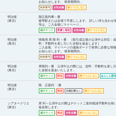
お知らせします。 発券期間内...
発券番号
女性名義
塗りつぶしなし
明治座
階正面列番～番
(東京)
最寄駅または会場で手渡しします。 詳しい待ち合わせ
等は、ご入金後にマイページ...
紙チケット
受渡し指定
女性名義
塗りつぶしなし
明治座
情報局 席 階 列 ～番 ［取引成立後の公演中止対応：
(東京)
料・手数料を差し引いた全額を返金します］
ご入金後、マイページの連絡ボードで発券に必要な情
お知らせします。 発券期間内...
発券番号
女性名義
塗りつぶしなし
明治座
席階列～番 公演中止の際には、送料・手数料を差し
(東京)
た金額を返金いたします。
紙チケット
郵送
女性名義
塗りつぶしなし
あんしん配送
明治座
階 正面列 -番
(東京)
紙チケット
郵送
名義記載なし
塗りつぶしなし
シアタークリエ
席 列～公演中止の際はチケットご返却後諸手数料を除
(東京)
返金致します。
紙チケット
郵送
女性名義
塗りつぶしなし