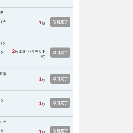
手数
は会
1
取引完了
枚
料を
2
枚連番 (
バラ売り不
報を
取引完了
可
)
券面
1
取引完了
枚
報を
1
取引完了
枚
：送
報を
1
取引完了
枚