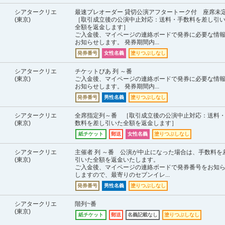
シアタークリエ
最速プレオーダー 貸切公演アフタートーク付 座席
(東京)
［取引成立後の公演中止対応：送料・手数料を差し引
全額を返金します］
ご入金後、マイページの連絡ボードで発券に必要な情
お知らせします。 発券期間内...
発券番号
女性名義
塗りつぶしなし
シアタークリエ
チケットぴあ 列 ～番
(東京)
ご入金後、マイページの連絡ボードで発券に必要な情
お知らせします。 発券期間内...
発券番号
男性名義
塗りつぶしなし
シアタークリエ
全席指定列～番 ［取引成立後の公演中止対応：送料
(東京)
数料を差し引いた全額を返金します］
紙チケット
郵送
女性名義
塗りつぶしなし
シアタークリエ
主催者 列 ～番 公演が中止になった場合は、手数料を
(東京)
引いた全額を返金いたします。
ご入金後、マイページの連絡ボードで発券番号をお知
しますので、最寄りのセブンイレ...
発券番号
男性名義
塗りつぶしなし
シアタークリエ
階列~番
(東京)
紙チケット
郵送
名義記載なし
塗りつぶしなし