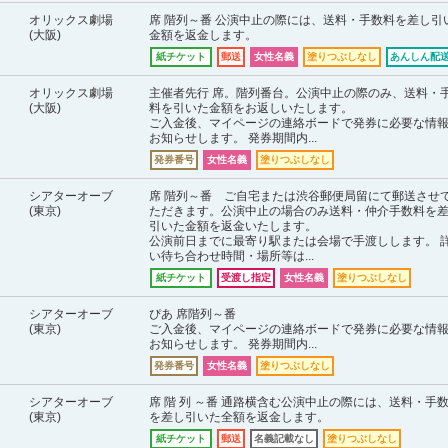
オリックス劇場
席 階列～番 公演中止の際には、送料・手数料を差し引
(大阪)
金額を返金します。
紙チケット
郵送
女性名義
塗りつぶしなし
あんしん配送
オリックス劇場
主催者先行 席。階列番台。公演中止の際のみ、送料・
(大阪)
料を引いた金額をお返しいたします。
ご入金後、マイページの連絡ボードで発券に必要な情
お知らせします。 発券期間内...
発券番号
女性名義
塗りつぶしなし
シアターオーブ
席 階列～番 ご自宅または渋谷郵便局留にて郵送させ
(東京)
ただきます。公演中止の場合のみ送料・仲介手数料を
引いた金額を返金いたします。
公演前日までに最寄り駅または会場で手渡しします。 
い待ち合わせ時間・場所等は...
紙チケット
受渡し指定
女性名義
塗りつぶしなし
シアターオーブ
ぴあ 席階列～番
(東京)
ご入金後、マイページの連絡ボードで発券に必要な情
お知らせします。 発券期間内...
発券番号
女性名義
塗りつぶしなし
シアターオーブ
席 階 列 ～番 通路横含む公演中止の際には、送料・手
(東京)
を差し引いた全額を返金します。
紙チケット
郵送
名義記載なし
塗りつぶしなし