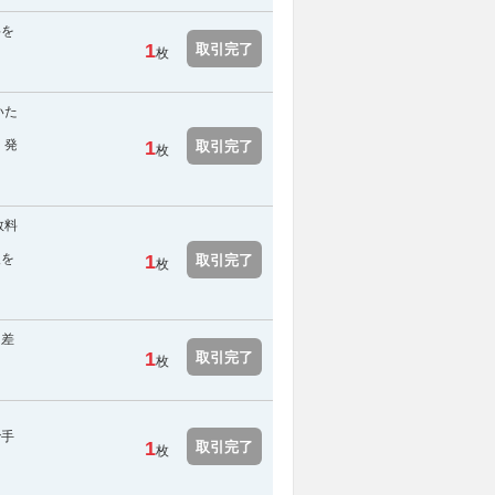
料を
1
取引完了
枚
いた
 発
1
取引完了
枚
数料
報を
1
取引完了
枚
を差
1
取引完了
枚
で手
1
取引完了
枚