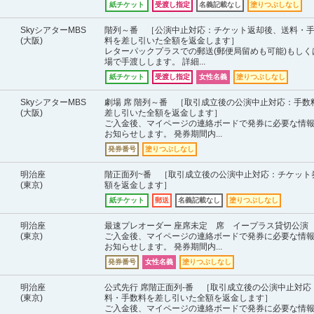
紙チケット
受渡し指定
名義記載なし
塗りつぶしなし
SkyシアターMBS
階列～番 ［公演中止対応：チケット返却後、送料・
(大阪)
料を差し引いた全額を返金します］
レターパックプラスでの郵送(郵便局留めも可能)もしく
場で手渡しします。 詳細...
紙チケット
受渡し指定
女性名義
塗りつぶしなし
SkyシアターMBS
劇場 席 階列～番 ［取引成立後の公演中止対応：手数
(大阪)
差し引いた全額を返金します］
ご入金後、マイページの連絡ボードで発券に必要な情
お知らせします。 発券期間内...
発券番号
塗りつぶしなし
明治座
階正面列~番 ［取引成立後の公演中止対応：チケット
(東京)
額を返金します］
紙チケット
郵送
名義記載なし
塗りつぶしなし
明治座
最速プレオーダー 座席未定 席 イープラス貸切公演
(東京)
ご入金後、マイページの連絡ボードで発券に必要な情
お知らせします。 発券期間内...
発券番号
女性名義
塗りつぶしなし
明治座
公式先行 席階正面列-番 ［取引成立後の公演中止対応
(東京)
料・手数料を差し引いた全額を返金します］
ご入金後、マイページの連絡ボードで発券に必要な情