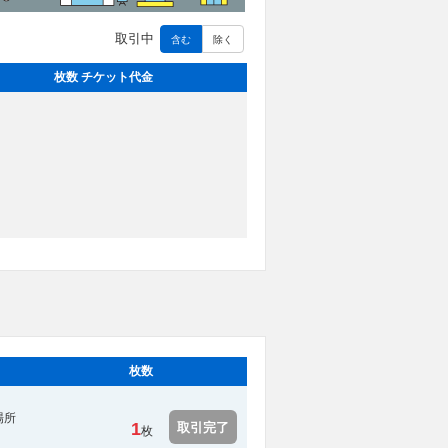
取引中
含む
除く
枚数 チケット代金
枚数
場所
1
取引完了
枚