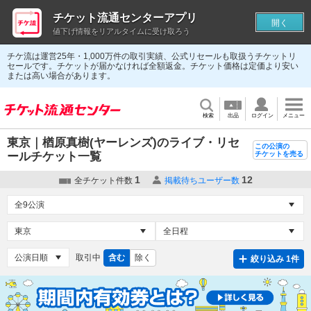
チケット流通センターアプリ
開く
値下げ情報をリアルタイムに受け取ろう
チケ流は運営25年・1,000万件の取引実績、公式リセールも取扱うチケットリ
セールです。チケットが届かなければ全額返金。チケット価格は定価より安い
または高い場合があります。
検索
出品
ログイン
メニュー
東京｜楢原真樹(ヤーレンズ)のライブ・リセ
この公演の
ールチケット一覧
チケットを売る
1
12
全チケット件数
掲載待ちユーザー数
取引中
含む
除く
絞り込み 1件