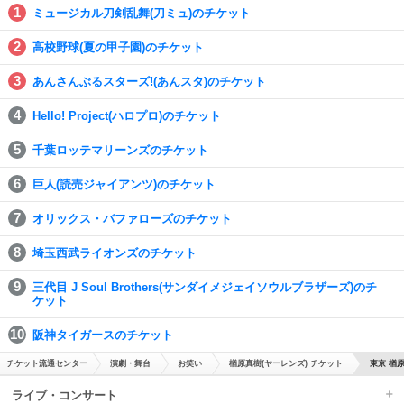
ミュージカル刀剣乱舞(刀ミュ)のチケット
高校野球(夏の甲子園)のチケット
あんさんぶるスターズ!(あんスタ)のチケット
Hello! Project(ハロプロ)のチケット
千葉ロッテマリーンズのチケット
巨人(読売ジャイアンツ)のチケット
オリックス・バファローズのチケット
埼玉西武ライオンズのチケット
三代目 J Soul Brothers(サンダイメジェイソウルブラザーズ)のチ
ケット
阪神タイガースのチケット
チケット流通センター
演劇・舞台
お笑い
楢原真樹(ヤーレンズ) チケット
東京 楢
ライブ・コンサート