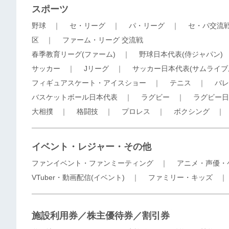
スポーツ
野球
｜
セ・リーグ
｜
パ・リーグ
｜
セ・パ交流
区
｜
ファーム・リーグ 交流戦
春季教育リーグ(ファーム)
｜
野球日本代表(侍ジャパン)
サッカー
｜
Jリーグ
｜
サッカー日本代表(サムライブ
フィギュアスケート・アイスショー
｜
テニス
｜
バレ
バスケットボール日本代表
｜
ラグビー
｜
ラグビー日
大相撲
｜
格闘技
｜
プロレス
｜
ボクシング
イベント・レジャー・その他
ファンイベント・ファンミーティング
｜
アニメ・声優・
VTuber・動画配信(イベント)
｜
ファミリー・キッズ
施設利用券／株主優待券／割引券