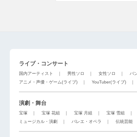
ライブ・コンサート
国内アーティスト
｜
男性ソロ
｜
女性ソロ
｜
バ
アニメ・声優・ゲーム(ライブ)
｜
YouTuber(ライブ)
演劇・舞台
宝塚
｜
宝塚 花組
｜
宝塚 月組
｜
宝塚 雪組
ミュージカル・演劇
｜
バレエ・オペラ
｜
伝統芸能