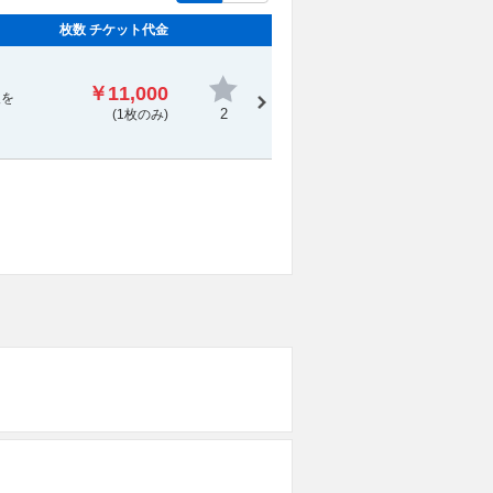
枚数 チケット代金
ット
￥11,000
報を
2
(1枚のみ)