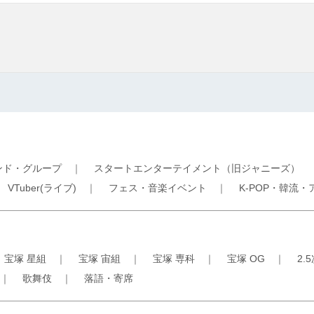
ンド・グループ
｜
スタートエンターテイメント（旧ジャニーズ）
｜
VTuber(ライブ)
｜
フェス・音楽イベント
｜
K-POP・韓流・
｜
宝塚 星組
｜
宝塚 宙組
｜
宝塚 専科
｜
宝塚 OG
｜
2.
｜
歌舞伎
｜
落語・寄席