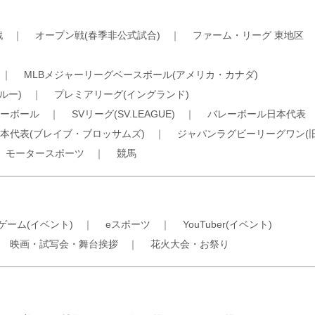
戦
｜
オープン戦(春季非公式試合)
｜
ファーム・リーグ 東地区
｜
MLBメジャーリーグベースボール(アメリカ・カナダ)
ルー)
｜
プレミアリーグ(イングランド)
ーボール
｜
SVリーグ(SV.LEAGUE)
｜
バレーボール日本代表
本代表(ブレイブ・ブロッサムズ)
｜
ジャパンラグビーリーグワン(
｜
モータースポーツ
｜
競馬
ゲーム(イベント)
｜
eスポーツ
｜
YouTuber(イベント)
｜
映画・試写会・舞台挨拶
｜
花火大会・お祭り