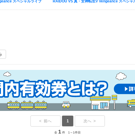
ngeance スペシャルライブ
RAIDOU VS 真・女神転生V Vengeance ス
み
< 前へ
1
次へ >
1
全
件 1～1件目