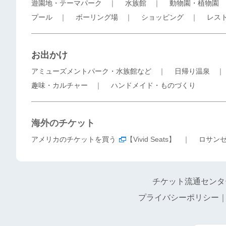
遊園地・テーマパーク
｜
水族館
｜
動物園・植物園
プール
｜
ボーリング場
｜
ショッピング
｜
レス
お出かけ
アミューズメントパーク・水族館など
｜
日帰り温泉
趣味・カルチャー
｜
ハンドメイド・ものづくり
海外のチケット
アメリカのチケットを買う
【Vivid Seats】 ｜
ロサン
チケット流通センタ
プライバシーポリシー