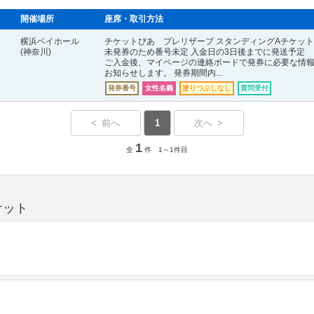
開催場所
座席・取引方法
横浜ベイホール
チケットぴあ プレリザーブ スタンディングAチケ
(神奈川)
未発券のため番号未定 入金日の3日後までに発送予定
ご入金後、マイページの連絡ボードで発券に必要な情
お知らせします。 発券期間内...
発券番号
女性名義
塗りつぶしなし
質問受付
< 前へ
1
次へ >
1
全
件 1～1件目
ケット