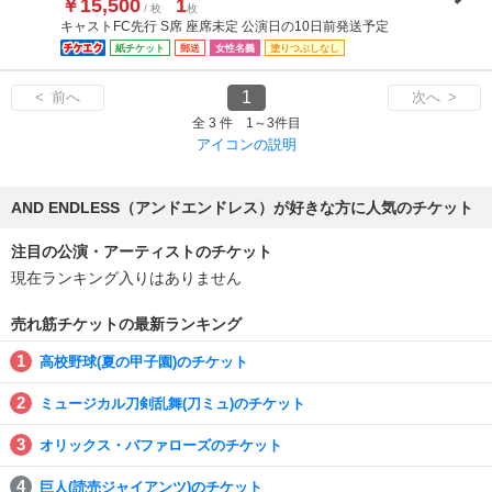
￥15,500
1
/ 枚
枚
キャストFC先行 S席 座席未定 公演日の10日前発送予定
紙チケット
郵送
女性名義
塗りつぶしなし
1
< 前へ
次へ >
全 3 件 1～3件目
アイコンの説明
AND ENDLESS（アンドエンドレス）が好きな方に人気のチケット
注目の公演・アーティストのチケット
現在ランキング入りはありません
売れ筋チケットの最新ランキング
高校野球(夏の甲子園)のチケット
ミュージカル刀剣乱舞(刀ミュ)のチケット
オリックス・バファローズのチケット
巨人(読売ジャイアンツ)のチケット