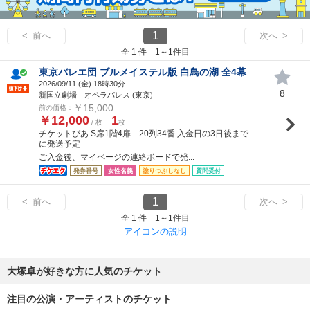
1
< 前へ
次へ >
全 1 件 1～1件目
東京バレエ団 ブルメイステル版 白鳥の湖 全4幕
2026/09/11 (
金
) 18時30分
8
新国立劇場 オペラパレス (東京)
￥15,000
前の価格：
￥12,000
1
/ 枚
枚
チケットぴあ S席1階4扉 20列34番 入金日の3日後まで
に発送予定
ご入金後、マイページの連絡ボードで発...
発券番号
女性名義
塗りつぶしなし
質問受付
1
< 前へ
次へ >
全 1 件 1～1件目
アイコンの説明
大塚卓が好きな方に人気のチケット
注目の公演・アーティストのチケット