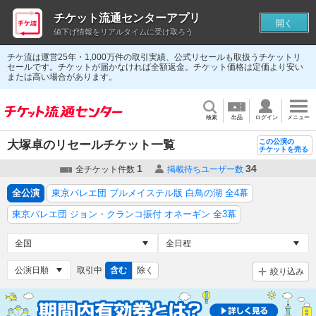
チケット流通センターアプリ
開く
値下げ情報をリアルタイムに受け取ろう
チケ流は運営25年・1,000万件の取引実績、公式リセールも取扱うチケットリ
セールです。チケットが届かなければ全額返金。チケット価格は定価より安い
または高い場合があります。
検索
出品
ログイン
メニュー
この公演の
大塚卓のリセールチケット一覧
チケットを売る
1
34
全チケット件数
掲載待ちユーザー数
全公演
東京バレエ団 ブルメイステル版 白鳥の湖 全4幕
東京バレエ団 ジョン・クランコ振付 オネーギン 全3幕
取引中
含む
除く
絞り込み