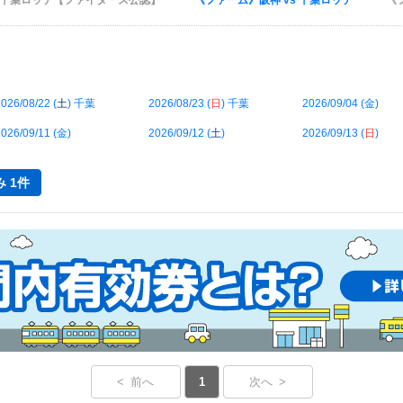
s 千葉ロッテ【ファイターズ公認】
《ファーム》阪神 vs 千葉ロッテ
《
026/08/22 (
土
) 千葉
2026/08/23 (
日
) 千葉
2026/09/04 (
金
)
026/09/11 (
金
)
2026/09/12 (
土
)
2026/09/13 (
日
)
 1件
< 前へ
1
次へ >