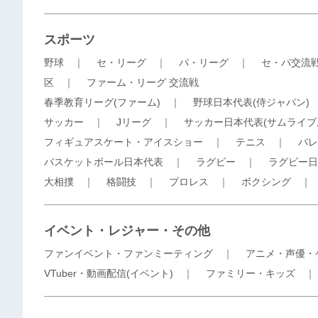
スポーツ
野球
｜
セ・リーグ
｜
パ・リーグ
｜
セ・パ交流
区
｜
ファーム・リーグ 交流戦
春季教育リーグ(ファーム)
｜
野球日本代表(侍ジャパン)
サッカー
｜
Jリーグ
｜
サッカー日本代表(サムライブ
フィギュアスケート・アイスショー
｜
テニス
｜
バレ
バスケットボール日本代表
｜
ラグビー
｜
ラグビー日
大相撲
｜
格闘技
｜
プロレス
｜
ボクシング
イベント・レジャー・その他
ファンイベント・ファンミーティング
｜
アニメ・声優・
VTuber・動画配信(イベント)
｜
ファミリー・キッズ