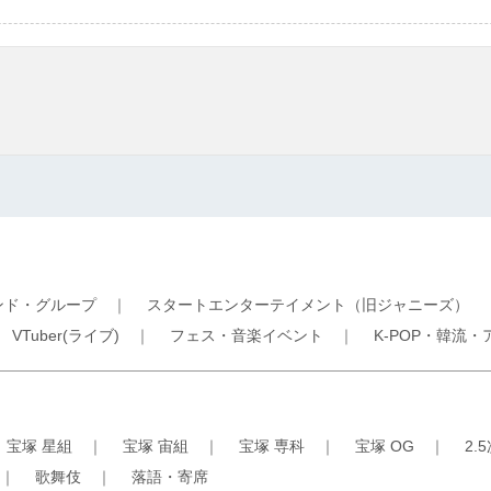
ンド・グループ
｜
スタートエンターテイメント（旧ジャニーズ）
｜
VTuber(ライブ)
｜
フェス・音楽イベント
｜
K-POP・韓流・
｜
宝塚 星組
｜
宝塚 宙組
｜
宝塚 専科
｜
宝塚 OG
｜
2.
｜
歌舞伎
｜
落語・寄席