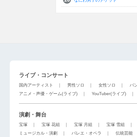
なにわ男子のチケット
ライブ・コンサート
国内アーティスト
｜
男性ソロ
｜
女性ソロ
｜
バ
アニメ・声優・ゲーム(ライブ)
｜
YouTuber(ライブ)
演劇・舞台
宝塚
｜
宝塚 花組
｜
宝塚 月組
｜
宝塚 雪組
ミュージカル・演劇
｜
バレエ・オペラ
｜
伝統芸能