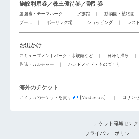
施設利用券／株主優待券／割引券
遊園地・テーマパーク
｜
水族館
｜
動物園・植物園
プール
｜
ボーリング場
｜
ショッピング
｜
レス
お出かけ
アミューズメントパーク・水族館など
｜
日帰り温泉
趣味・カルチャー
｜
ハンドメイド・ものづくり
海外のチケット
アメリカのチケットを買う
【Vivid Seats】 ｜
ロサン
チケット流通センタ
プライバシーポリシー