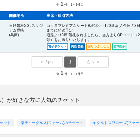
1
全
件 1～1件目
開催場所
座席・取引方法
日鉄鋼板SGLスタジ
コクヨプレミアムシートB段100～120番落 入金日の3
アム尼崎
までに発送予定
(兵庫)
通路より3席 落札されましたら、当方よりQRコード（
類）をお送りいたします。...
電子チケット
男性名義
塗りつぶしなし
質問受付
< 前へ
1
次へ >
1
全
件 1～1件目
ム）が好きな方に人気のチケット
チケット
楽天イーグルス(ファーム)のチケット
ヤクルトスワローズ(ファー