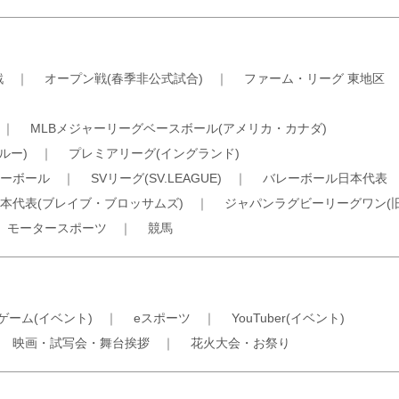
戦
｜
オープン戦(春季非公式試合)
｜
ファーム・リーグ 東地区
｜
MLBメジャーリーグベースボール(アメリカ・カナダ)
ルー)
｜
プレミアリーグ(イングランド)
ーボール
｜
SVリーグ(SV.LEAGUE)
｜
バレーボール日本代表
本代表(ブレイブ・ブロッサムズ)
｜
ジャパンラグビーリーグワン(
｜
モータースポーツ
｜
競馬
ゲーム(イベント)
｜
eスポーツ
｜
YouTuber(イベント)
｜
映画・試写会・舞台挨拶
｜
花火大会・お祭り