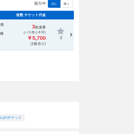
取引中
含む
除く
枚数 チケット代金
日後
3
枚連番
(
バラ売り不可
)
2種
￥5,700
3
(1枚当り)
ム)のチケット