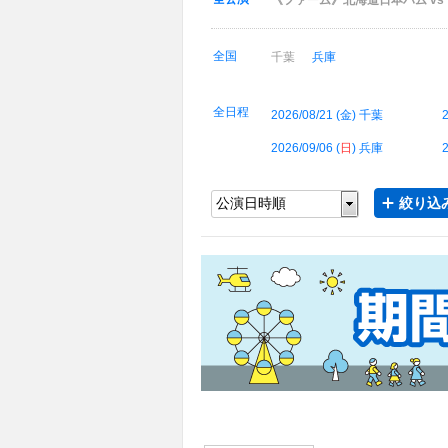
《ファーム》北海道日本ハム v
全国
千葉
兵庫
全日程
2026/08/21 (
金
) 千葉
2
2026/09/06 (
日
) 兵庫
2
絞り込み