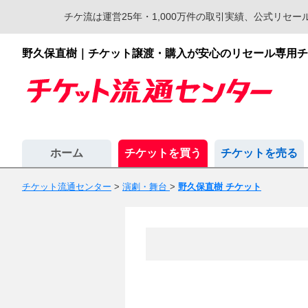
チケ流は運営25年・1,000万件の取引実績、公式リ
野久保直樹｜チケット譲渡・購入が安心のリセール専用チ
ホーム
チケットを買う
チケットを売る
チケット流通センター
>
演劇・舞台
>
野久保直樹 チケット