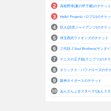
高校野球(夏の甲子園)のチケット
Hello! Project(ハロプロ)のチケ
巨人(読売ジャイアンツ)のチケ
埼玉西武ライオンズのチケット
三代目 J Soul Brothers
テニスの王子様(テニプリ)のチ
オリックス・バファローズのチ
阪神タイガースのチケット
あんさんぶるスターズ!(あんスタ