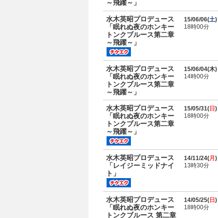
～飛躍～」
水木英昭プロデュース
15/06/06(
土
)
「眠れぬ夜のホンキー
18時00分
トンクブルース第二章
～飛躍～」
水木英昭プロデュース
15/06/04(
木
)
「眠れぬ夜のホンキー
14時00分
トンクブルース第二章
～飛躍～」
水木英昭プロデュース
15/05/31(
日
)
「眠れぬ夜のホンキー
18時00分
トンクブルース第二章
～飛躍～」
水木英昭プロデュース
14/11/24(
月
)
「レイジーミッドナイ
13時30分
ト」
水木英昭プロデュース
14/05/25(
日
)
「眠れぬ夜のホンキー
18時00分
トンクブルース 第二章