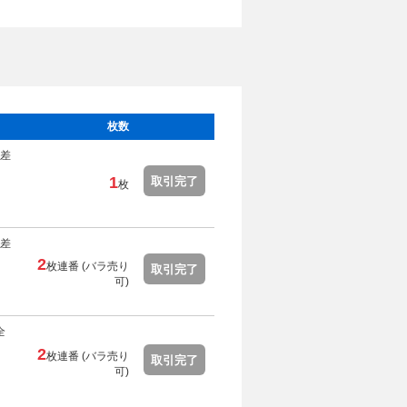
枚数
差
1
取引完了
枚
差
2
枚連番 (バラ売り
取引完了
可)
全
2
枚連番 (バラ売り
取引完了
可)