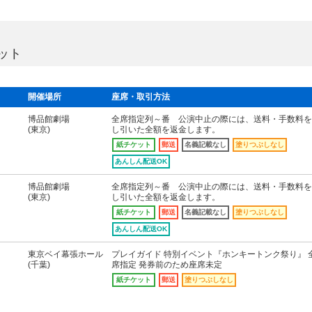
ット
開催場所
座席・取引方法
博品館劇場
全席指定列～番 公演中止の際には、送料・手数料を
(東京)
し引いた全額を返金します。
紙チケット
郵送
名義記載なし
塗りつぶしなし
あんしん配送OK
博品館劇場
全席指定列～番 公演中止の際には、送料・手数料を
(東京)
し引いた全額を返金します。
紙チケット
郵送
名義記載なし
塗りつぶしなし
あんしん配送OK
東京ベイ幕張ホール
プレイガイド 特別イベント『ホンキートンク祭り』 
(千葉)
席指定 発券前のため座席未定
紙チケット
郵送
塗りつぶしなし