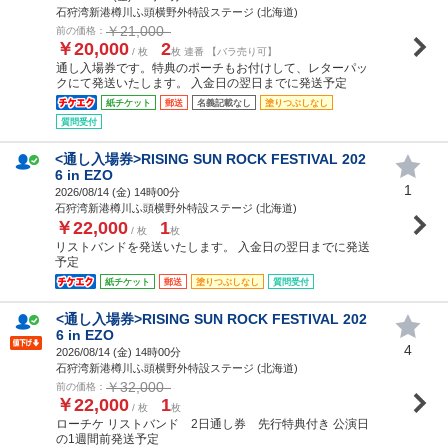
石狩湾新港樽川ふ頭横野外特設ステージ (北海道)
￥21,000
前の価格：
￥20,000
2
/ 枚
枚 連番 【バラ売り可】
通し入場券です。特典のポーチもお付けして、レターパッ
クにて発送いたします。 入金日の翌日までに発送予定
紙チケット
郵送
名義記載なし
塗りつぶしなし
質問受付
<通し入場券>RISING SUN ROCK FESTIVAL 202
6 in EZO
1
2026/08/14 (
金
) 14時00分
石狩湾新港樽川ふ頭横野外特設ステージ (北海道)
￥22,000
1
/ 枚
枚
リストバンドを発送いたします。 入金日の翌日までに発送
予定
紙チケット
郵送
塗りつぶしなし
質問受付
<通し入場券>RISING SUN ROCK FESTIVAL 202
6 in EZO
4
2026/08/14 (
金
) 14時00分
石狩湾新港樽川ふ頭横野外特設ステージ (北海道)
￥32,000
前の価格：
￥22,000
1
/ 枚
枚
ローチケ リストバンド 2日通し券 先行特典付き 公演日
の1週間前発送予定