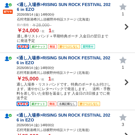
<通し入場券>RISING SUN ROCK FESTIVAL 202
6 in EZO
1
2026/08/14 (
金
) 14時00分
石狩湾新港樽川ふ頭横野外特設ステージ (北海道)
￥28,000
前の価格：
￥24,000
1
/ 枚
枚
通し券リストバンド＋早期特典ポーチ 入金日の翌日まで
に発送予定
紙チケット
郵送
塗りつぶしなし
質問受付
<通し入場券>RISING SUN ROCK FESTIVAL 202
6 in EZO
1
2026/08/14 (
金
) 14時00分
石狩湾新港樽川ふ頭横野外特設ステージ (北海道)
￥25,000
1
/ 枚
枚
通し入場券・リストバンドです。特典のポーチもお付けし
ます。速やかにレターパックで発送します。 送料・手数
料を差し引いた全額を返金します 入金日の3日後までに発
送予定
紙チケット
郵送
名義記載なし
塗りつぶしなし
<通し入場券>RISING SUN ROCK FESTIVAL 202
6 in EZO
3
2026/08/14 (
金
) 14時00分
石狩湾新港樽川ふ頭横野外特設ステージ (北海道)