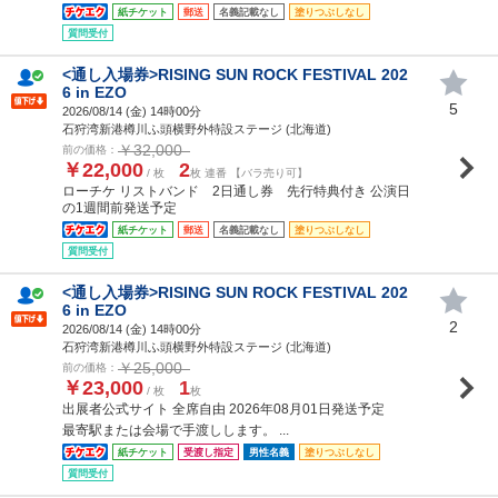
紙チケット
郵送
名義記載なし
塗りつぶしなし
質問受付
<通し入場券>RISING SUN ROCK FESTIVAL 202
6 in EZO
5
2026/08/14 (
金
) 14時00分
石狩湾新港樽川ふ頭横野外特設ステージ (北海道)
￥32,000
前の価格：
￥22,000
2
/ 枚
枚 連番 【バラ売り可】
ローチケ リストバンド 2日通し券 先行特典付き 公演日
の1週間前発送予定
紙チケット
郵送
名義記載なし
塗りつぶしなし
質問受付
<通し入場券>RISING SUN ROCK FESTIVAL 202
6 in EZO
2
2026/08/14 (
金
) 14時00分
石狩湾新港樽川ふ頭横野外特設ステージ (北海道)
￥25,000
前の価格：
￥23,000
1
/ 枚
枚
出展者公式サイト 全席自由 2026年08月01日発送予定
最寄駅または会場で手渡しします。 ...
紙チケット
受渡し指定
男性名義
塗りつぶしなし
質問受付