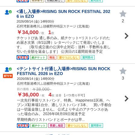
発券番号
名義記載なし
塗りつぶしなし
質問受付
<通し入場券>RISING SUN ROCK FESTIVAL 202
6 in EZO
2
2026/08/14 (
金
) 14時00分
石狩湾新港樽川ふ頭横野外特設ステージ (北海道)
￥34,000
1
/ 枚
枚
チケットぴあ 通し券のみ。紙チケット+リストバンドのた
め届き次第（8/1以降）レターパックにて発送いたしま
す。 ［取引成立後の公演中止対応：送料・手数料を差し
引いた全額を返金します］ 公演日の1週間前発送予定
紙チケット
郵送
塗りつぶしなし
質問受付
<テントサイト付通し入場券>RISING SUN ROCK
FESTIVAL 2026 in EZO
3
2026/08/14 (
金
) 14時00分
石狩湾新港樽川ふ頭横野外特設ステージ (北海道)
￥38,000
前の価格：
￥36,000
4
/ 枚
枚 連番
【バラ売り不可】
一次先行事前リストバンド、特典。 Happiness1区画、ヘ
ブンズ駐車場1台分、通しリストバンド3本、 買い手都合
は一切返金致しません。 公式より中止のアナウンスがあ
った場合のみ。 2026年08月09日発送予定
早期特典のリストバンドとポーチがは早...
紙チケット
受渡し指定
塗りつぶしなし
質問受付