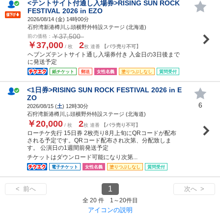
<テントサイト付通し入場券>RISING SUN ROCK
FESTIVAL 2026 in EZO
2026/08/14 (
金
) 14時00分
石狩湾新港樽川ふ頭横野外特設ステージ (北海道)
￥37,500
前の価格：
￥37,000
2
/ 枚
枚 連番
【バラ売り不可】
ヘブンズテントサイト通し入場券付き 入金日の3日後まで
に発送予定
紙チケット
郵送
女性名義
塗りつぶしなし
質問受付
<1日券>RISING SUN ROCK FESTIVAL 2026 in E
ZO
6
2026/08/15 (
土
) 12時30分
石狩湾新港樽川ふ頭横野外特設ステージ (北海道)
￥20,000
2
/ 枚
枚 連番
【バラ売り不可】
ローチケ先行 15日券 2枚売り8月上旬にQRコードが配布
される予定です。QRコード配布され次第、分配致しま
す。 公演日の1週間前発送予定
チケットはダウンロード可能になり次第...
電子チケット
女性名義
塗りつぶしなし
質問受付
1
< 前へ
次へ >
全 20 件 1～20件目
アイコンの説明