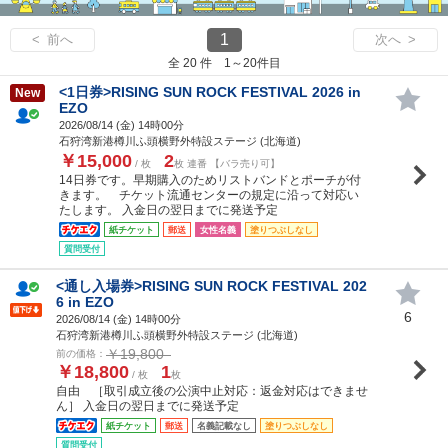
1
< 前へ
次へ >
全 20 件 1～20件目
<1日券>RISING SUN ROCK FESTIVAL 2026 in
New
EZO
2026/08/14 (
金
) 14時00分
石狩湾新港樽川ふ頭横野外特設ステージ (北海道)
￥15,000
2
/ 枚
枚 連番 【バラ売り可】
14日券です。早期購入のためリストバンドとポーチが付
きます。 チケット流通センターの規定に沿って対応い
たします。 入金日の翌日までに発送予定
紙チケット
郵送
女性名義
塗りつぶしなし
質問受付
<通し入場券>RISING SUN ROCK FESTIVAL 202
6 in EZO
6
2026/08/14 (
金
) 14時00分
石狩湾新港樽川ふ頭横野外特設ステージ (北海道)
￥19,800
前の価格：
￥18,800
1
/ 枚
枚
自由 ［取引成立後の公演中止対応：返金対応はできませ
ん］ 入金日の翌日までに発送予定
紙チケット
郵送
名義記載なし
塗りつぶしなし
質問受付