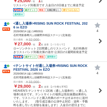
￥25,000
1
/ 枚
枚
リストバンド到着済です 入金日の3日後までに発送予定
紙チケット
郵送
名義記載なし
塗りつぶしなし
質問受付
<通し入場券>RISING SUN ROCK FESTIVAL 202
6 in EZO
4
2026/08/14 (
金
) 14時00分
石狩湾新港樽川ふ頭横野外特設ステージ (北海道)
￥32,000
前の価格：
￥27,000
2
/ 枚
枚 連番 【バラ売り可】
ローソンチケット 2日間通しのリストバンド、先行特典付
きリストバンド到着次第の送付 公演日の1週間前発送予定
紙チケット
郵送
質問受付
<テントサイト付通し入場券>RISING SUN ROCK
FESTIVAL 2026 in EZO
4
2026/08/14 (
金
) 14時00分
石狩湾新港樽川ふ頭横野外特設ステージ (北海道)
￥33,000
前の価格：
￥29,000
2
/ 枚
枚 連番
【バラ売り不可】
HEAVEN'S テントサイト1区画（通し入場券付）＋通し入
場券1名分です。テントサイトの場所は現在抽選結果待ち
です。リストバンドと購入特典のポーチはすみやかに送付
いたします。 ［取引成立後の公演中止対応：送料・手数
料を差し引いた全額を返金します］ 入金日の翌日までに