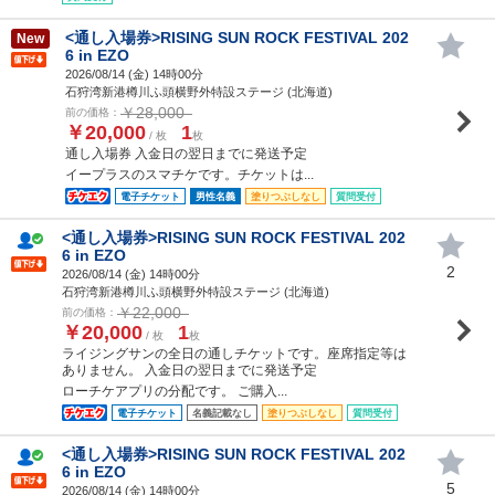
<通し入場券>RISING SUN ROCK FESTIVAL 202
New
6 in EZO
2026/08/14 (
金
) 14時00分
石狩湾新港樽川ふ頭横野外特設ステージ (北海道)
￥28,000
前の価格：
￥20,000
1
/ 枚
枚
通し入場券 入金日の翌日までに発送予定
イープラスのスマチケです。チケットは...
電子チケット
男性名義
塗りつぶしなし
質問受付
<通し入場券>RISING SUN ROCK FESTIVAL 202
6 in EZO
2
2026/08/14 (
金
) 14時00分
石狩湾新港樽川ふ頭横野外特設ステージ (北海道)
￥22,000
前の価格：
￥20,000
1
/ 枚
枚
ライジングサンの全日の通しチケットです。座席指定等は
ありません。 入金日の翌日までに発送予定
ローチケアプリの分配です。 ご購入...
電子チケット
名義記載なし
塗りつぶしなし
質問受付
<通し入場券>RISING SUN ROCK FESTIVAL 202
6 in EZO
5
2026/08/14 (
金
) 14時00分