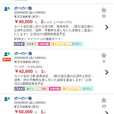
ポーの一族
2026/09/26 (
土
) 11時00分
32
東京宝塚劇場 (東京)
￥40,000
2
/ 枚
枚 連番
【バラ売り不可】
カード会社貸し切り公演 S席 座席未定 ［取引成立後の
公演中止対応：送料・手数料を差し引いた全額をご返金い
たします］ 公演日の1週間前発送予定
9/19(土）マイページの連絡ボード...
発券番号
女性名義
塗りつぶしなし
質問受付
ポーの一族
2026/09/26 (
土
) 11時00分
9
東京宝塚劇場 (東京)
￥44,000
前の価格：
￥42,000
1
/ 枚
枚
カード会社 S席 座席未定 ［取引成立後の公演中止対応：
送料・仲介手数料を差し引いた金額を返金します］ 公演
日の1週間前発送予定
紙チケット
郵送
女性名義
塗りつぶしなし
質問受付
ポーの一族
2026/09/26 (
土
) 11時00分
23
東京宝塚劇場 (東京)
￥50,000
1
/ 枚
枚