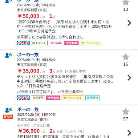
2026/09/16 (
水
) 13時30分
13
東京宝塚劇場 (東京)
￥50,000
1
/ 枚
枚
1階21列30番台半ば ［取引成立後の公演中止対応：送
料・手数料を差し引いた全額を返金します］ 2026年09月
16日13時30分発送予定
最寄駅または会場付近にて待ち合わせし...
紙チケット
同行募集
女性名義
塗りつぶしなし
ポーの一族
2026/09/19 (
土
) 15時30分
16
東京宝塚劇場 (東京)
￥35,000
3
/ 枚
枚 連番
【バラ売り不可】
チケットぴあ貸切公演 S席 座席未定 ［取引成立後の公演
中止対応：手数料を差し引いた全額を返金します］ 公演日
の2～3日前発送予定
バラ売り対応可能です。バラ売り希望の...
発券番号
女性名義
塗りつぶしなし
質問受付
ポーの一族
2026/09/20 (
日
) 11時00分
57
東京宝塚劇場 (東京)
￥36,800
前の価格：
￥36,500
2
/ 枚
枚 連番 【バラ売り可】
S席1階6列51～67席連番 公演中止の際には返金します。