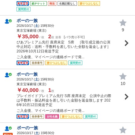
紙チケット
郵送
名義記載なし
塗りつぶしなし
質問受付
ポーの一族
2026/10/17 (
土
) 15時30分
9
東京宝塚劇場 (東京)
￥35,000
2
/ 枚
枚 連番
【バラ売り不可】
ぴあプレミアム先行 座席未定 S席 ［取引成立後の公演
中止対応：送料・手数料を差し引いた全額を返金します］
2026年10月12日発送予定
ご入金後、マイページの連絡ボードで発...
発券番号
塗りつぶしなし
質問受付
ポーの一族
2026/10/17 (
土
) 15時30分
10
東京宝塚劇場 (東京)
￥40,000
1
/ 枚
枚
プレイガイドプレミアム先行 S席 座席未定 公演中止の際
は手数料・振込料金を差し引いた金額を返金致します 202
6年10月12日発送予定
ご入金後、マイページの連絡ボードで発...
発券番号
女性名義
塗りつぶしなし
質問受付
ポーの一族
2026/10/17 (
土
) 15時30分