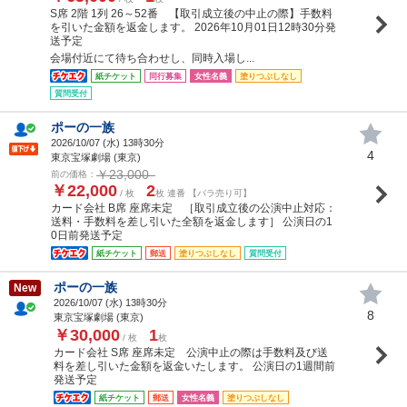
S席 2階 1列 26～52番 【取引成立後の中止の際】手数料
を引いた金額を返金します。 2026年10月01日12時30分発
送予定
会場付近にて待ち合わせし、同時入場し...
紙チケット
同行募集
女性名義
塗りつぶしなし
質問受付
ポーの一族
2026/10/07 (
水
) 13時30分
4
東京宝塚劇場 (東京)
￥23,000
前の価格：
￥22,000
2
/ 枚
枚 連番 【バラ売り可】
カード会社 B席 座席未定 ［取引成立後の公演中止対応：
送料・手数料を差し引いた全額を返金します］ 公演日の1
0日前発送予定
紙チケット
郵送
塗りつぶしなし
質問受付
ポーの一族
New
2026/10/07 (
水
) 13時30分
8
東京宝塚劇場 (東京)
￥30,000
1
/ 枚
枚
カード会社 S席 座席未定 公演中止の際は手数料及び送
料を差し引いた金額を返金いたします。 公演日の1週間前
発送予定
紙チケット
郵送
女性名義
塗りつぶしなし