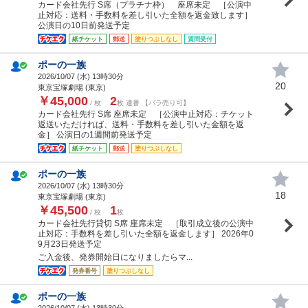
カード会社先行 S席（プラチナ枠） 座席未定 ［公演中
止対応：送料・手数料を差し引いた全額を返金致します］
公演日の10日前発送予定
紙チケット
郵送
塗りつぶしなし
質問受付
ポーの一族
2026/10/07 (
水
) 13時30分
20
東京宝塚劇場 (東京)
￥45,000
2
/ 枚
枚 連番 【バラ売り可】
カード会社先行 S席 座席未定 ［公演中止対応：チケット
返送いただければ、送料・手数料を差し引いた金額を返
金］ 公演日の1週間前発送予定
紙チケット
郵送
塗りつぶしなし
ポーの一族
2026/10/07 (
水
) 13時30分
18
東京宝塚劇場 (東京)
￥45,500
1
/ 枚
枚
カード会社先行貸切 S席 座席未定 ［取引成立後の公演中
止対応：手数料を差し引いた全額を返金します］ 2026年0
9月23日発送予定
ご入金後、発券開始日になりましたらマ...
発券番号
塗りつぶしなし
ポーの一族
2026/10/07 (
水
) 13時30分