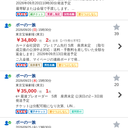
2026年09月20日10時30分発送予定
最寄駅または会場で手渡しします。 ...
紙チケット
受渡し指定
女性名義
塗りつぶしなし
ポーの一族
2026/09/20 (
日
) 15時30分
39
東京宝塚劇場 (東京)
￥34,800
2
/ 枚
枚 連番
【バラ売り不可】
カード会社貸切 プレミアム先行 S席 座席未定 ［取引
成立後の公演中止対応：送料・手数料を差し引いた全額を
返金します］ 2026年09月13日発送予定
ご入金後、マイページの連絡ボードで発...
発券番号
男性名義
塗りつぶしなし
ポーの一族
2026/09/23 (
水
) 15時30分
20
東京宝塚劇場 (東京)
￥35,000
1
/ 枚
枚
e+ 最速プレオーダー S席 座席未定 公演日の2～3日前
発送予定
チケットは分配可能になり次第、LIN...
電子チケット
塗りつぶしなし
質問受付
ポーの一族
2026/09/25 (
金
) 13時30分