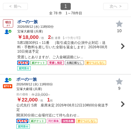
1
< 前へ
次へ >
全 78 件 1～78件目
ポーの一族
明日
まで
2026/08/12 (
水
) 11時00分
10
宝塚大劇場 (兵庫)
￥18,000
2
/ 枚
枚 連番 【バラ売り可】
S席1階30列1～11番 ［取引成立後の公演中止対応：送
料・手数料を差し引いた全額を返金します］ 2026年08月
10日発送予定
受渡しとありますが、ご入金確認後にレ...
紙チケット
受渡し指定
名義記載なし
塗りつぶしなし
質問受付
ポーの一族
2026/08/12 (
水
) 11時00分
9
宝塚大劇場 (兵庫)
￥23,000
前の価格：
￥22,000
1
/ 枚
枚
公式先行 S席 座席未定 2026年08月12日10時00分発送予
定
開演30分前に会場付近にて待ち合わせ...
紙チケット
同行募集
女性名義
塗りつぶしなし
質問受付