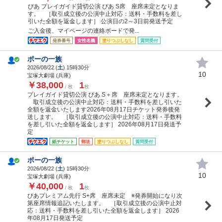
ぴあ プレイガイド貸切公演 ぴあ S席 座席未定となりま
す。 ［取引成立後の公演中止対応：送料・手数料を差し
引いた全額を返金します］ 公演日の2～3日前発送予定
ご入金後、マイページの連絡ボードで発...
発券番号
女性名義
塗りつぶしなし
質問受付
ポーの一族
2026/08/22 (
土
) 15時30分
10
宝塚大劇場 (兵庫)
￥38,000
1
/ 枚
枚
プレイガイド貸切公演 ぴあ S＋席 座席未定となります。
取引成立後の公演中止対応：送料・手数料を差し引いた
全額を返金いたします2026年08月17日チケット発券後発
送します。 ［取引成立後の公演中止対応：送料・手数料
を差し引いた全額を返金します］ 2026年08月17日発送予
定
紙チケット
郵送
塗りつぶしなし
質問受付
ポーの一族
2026/08/22 (
土
) 15時30分
10
宝塚大劇場 (兵庫)
￥40,000
1
/ 枚
枚
ぴあプレミアム先行 S+席 座席未定 ※発券開始になり次
第座席情報追記いたします。 ［取引成立後の公演中止対
応：送料・手数料を差し引いた全額を返金します］ 2026
年08月17日発送予定