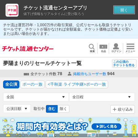
チケット流通センターアプリ
開く
値下げ情報をリアルタイムに受け取ろう
チケ流は運営25年・1,000万件の取引実績、公式リセールも取扱うチケットリ
セールです。チケットが届かなければ全額返金。チケット価格は定価より安い
または高い場合があります。
検索
出品
ログイン
メニュー
この公演の
夢陽まりのリセールチケット一覧
チケットを売る
78
944
全チケット件数
掲載待ちユーザー数
全公演
ポーの一族
<千秋楽 ライブ中継>ポーの一族
取引中
含む
除く
絞り込み