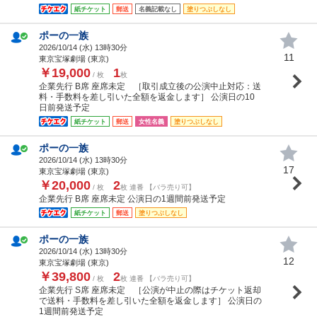
紙チケット
郵送
名義記載なし
塗りつぶしなし
ポーの一族
2026/10/14 (
水
) 13時30分
11
東京宝塚劇場 (東京)
￥19,000
1
/ 枚
枚
企業先行 B席 座席未定 ［取引成立後の公演中止対応：送
料・手数料を差し引いた全額を返金します］ 公演日の10
日前発送予定
紙チケット
郵送
女性名義
塗りつぶしなし
ポーの一族
2026/10/14 (
水
) 13時30分
17
東京宝塚劇場 (東京)
￥20,000
2
/ 枚
枚 連番 【バラ売り可】
企業先行 B席 座席未定 公演日の1週間前発送予定
紙チケット
郵送
塗りつぶしなし
ポーの一族
2026/10/14 (
水
) 13時30分
12
東京宝塚劇場 (東京)
￥39,800
2
/ 枚
枚 連番 【バラ売り可】
企業先行 S席 座席未定 ［公演が中止の際はチケット返却
で送料・手数料を差し引いた全額を返金します］ 公演日の
1週間前発送予定