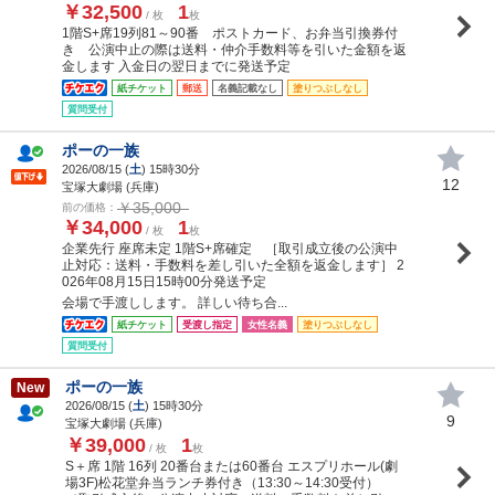
￥32,500
1
/ 枚
枚
1階S+席19列81～90番 ポストカード、お弁当引換券付
き 公演中止の際は送料・仲介手数料等を引いた金額を返
金します 入金日の翌日までに発送予定
紙チケット
郵送
名義記載なし
塗りつぶしなし
質問受付
ポーの一族
2026/08/15 (
土
) 15時30分
12
宝塚大劇場 (兵庫)
￥35,000
前の価格：
￥34,000
1
/ 枚
枚
企業先行 座席未定 1階S+席確定 ［取引成立後の公演中
止対応：送料・手数料を差し引いた全額を返金します］ 2
026年08月15日15時00分発送予定
会場で手渡しします。 詳しい待ち合...
紙チケット
受渡し指定
女性名義
塗りつぶしなし
質問受付
ポーの一族
New
2026/08/15 (
土
) 15時30分
9
宝塚大劇場 (兵庫)
￥39,000
1
/ 枚
枚
S＋席 1階 16列 20番台または60番台 エスプリホール(劇
場3F)松花堂弁当ランチ券付き（13:30～14:30受付）