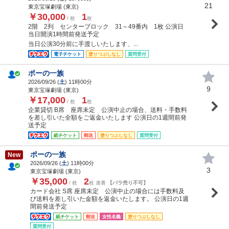
21
東京宝塚劇場 (東京)
￥30,000
1
/ 枚
枚
2階 2列 センターブロック 31～49番内 1枚 公演日
当日開演1時間前発送予定
当日公演30分前に手渡しいたします、...
電子チケット
塗りつぶしなし
質問受付
ポーの一族
2026/09/26 (
土
) 11時00分
9
東京宝塚劇場 (東京)
￥17,000
1
/ 枚
枚
企業貸切 B席 座席未定 公演中止の場合、送料・手数料
を差し引いた全額をご返金いたします 公演日の1週間前発
送予定
紙チケット
郵送
塗りつぶしなし
質問受付
ポーの一族
New
2026/09/26 (
土
) 11時00分
3
東京宝塚劇場 (東京)
￥35,000
2
/ 枚
枚 連番
【バラ売り不可】
カード会社 S席 座席未定 公演中止の場合には手数料及
び送料を差し引いた金額を返金いたします。 公演日の1週
間前発送予定
紙チケット
郵送
女性名義
塗りつぶしなし
質問受付