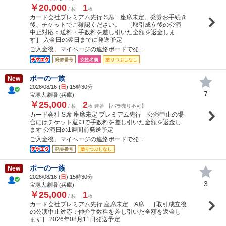
￥20,000
1
/ 枚
枚
カード会社プレミアム先行 S席 座席未定。発券お手続き
後、チケットでご確認ください。 ［取引成立後の公演
中止対応：送料・手数料を差し引いた全額を返金しま
す］ 入金日の翌日までに発送予定
ご入金後、マイページの連絡ボードで発...
発券番号
女性名義
塗りつぶしなし
ポーの一族
New
2026/08/16 (
日
) 15時30分
7
宝塚大劇場 (兵庫)
￥25,000
2
/ 枚
枚 連番
【バラ売り不可】
カード会社 S席 座席未定 プレミアム先行 公演中止の場
合にはチケット返却で手数料を差し引いた金額を返金し
ます 公演日の1週間前発送予定
ご入金後、マイページの連絡ボードで発...
発券番号
塗りつぶしなし
ポーの一族
New
2026/08/16 (
日
) 15時30分
3
宝塚大劇場 (兵庫)
￥25,000
1
/ 枚
枚
カード会社プレミアム先行 座席未定 A席 ［取引成立後
の公演中止対応：仲介手数料を差し引いた全額を返金し
ます］ 2026年08月11日発送予定