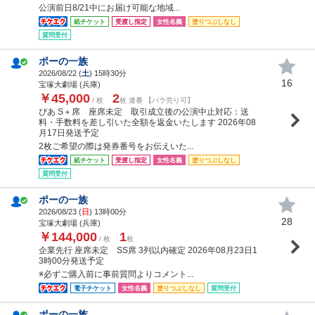
公演前日8/21中にお届け可能な地域...
紙チケット
受渡し指定
女性名義
塗りつぶしなし
質問受付
ポーの一族
2026/08/22 (
土
) 15時30分
16
宝塚大劇場 (兵庫)
￥45,000
2
/ 枚
枚 連番 【バラ売り可】
ぴあ S＋席 座席未定 取引成立後の公演中止対応：送
料・手数料を差し引いた全額を返金いたします 2026年08
月17日発送予定
2枚ご希望の際は発券番号をお伝えいた...
紙チケット
受渡し指定
女性名義
塗りつぶしなし
質問受付
ポーの一族
2026/08/23 (
日
) 13時00分
28
宝塚大劇場 (兵庫)
￥144,000
1
/ 枚
枚
企業先行 座席未定 SS席 3列以内確定 2026年08月23日1
3時00分発送予定
※必ずご購入前に事前質問よりコメント...
電子チケット
女性名義
塗りつぶしなし
質問受付
ポーの一族