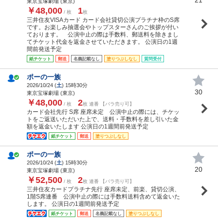
東京宝塚劇場 (東京)
￥48,000
1
/ 枚
枚
三井住友VISAカード カード会社貸切公演プラチナ枠のS席
です。お楽しみ抽選会やトップスターさんのご挨拶が付い
ております。 公演中止の際は手数料、郵送料を除きまし
てチケット代金を返金させていただきます。 公演日の1週
間前発送予定
紙チケット
郵送
名義記載なし
塗りつぶしなし
質問受付
ポーの一族
2026/10/24 (
土
) 15時30分
30
東京宝塚劇場 (東京)
￥48,000
2
/ 枚
枚 連番 【バラ売り可】
カード会社先行 S席 座席未定 公演中止の際には、チケッ
トをご返送いただいた上で、送料・手数料を差し引いた金
額を返金いたします 公演日の1週間前発送予定
紙チケット
郵送
塗りつぶしなし
ポーの一族
2026/10/24 (
土
) 15時30分
20
東京宝塚劇場 (東京)
￥52,500
2
/ 枚
枚 連番 【バラ売り可】
三井住友カードプラチナ先行 座席未定、前楽、貸切公演、
1階S席連番 公演中止の際には手数料送料含めて返金いた
します。 公演日の1週間前発送予定
紙チケット
郵送
名義記載なし
塗りつぶしなし