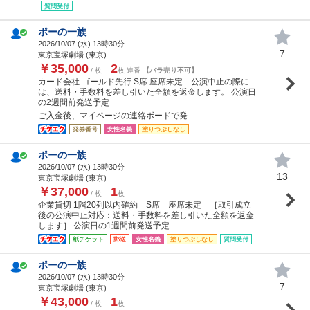
質問受付
ポーの一族
2026/10/07 (
水
) 13時30分
7
東京宝塚劇場 (東京)
￥35,000
2
/ 枚
枚 連番
【バラ売り不可】
カード会社 ゴールド先行 S席 座席未定 公演中止の際に
は、送料・手数料を差し引いた全額を返金します。 公演日
の2週間前発送予定
ご入金後、マイページの連絡ボードで発...
発券番号
女性名義
塗りつぶしなし
ポーの一族
2026/10/07 (
水
) 13時30分
13
東京宝塚劇場 (東京)
￥37,000
1
/ 枚
枚
企業貸切 1階20列以内確約 S席 座席未定 ［取引成立
後の公演中止対応：送料・手数料を差し引いた全額を返金
します］ 公演日の1週間前発送予定
紙チケット
郵送
女性名義
塗りつぶしなし
質問受付
ポーの一族
2026/10/07 (
水
) 13時30分
7
東京宝塚劇場 (東京)
￥43,000
1
/ 枚
枚