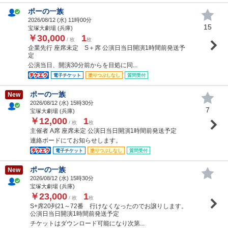
ポーの一族
2026/08/12 (
水
) 11時00分
15
宝塚大劇場 (兵庫)
￥30,000
1
/ 枚
枚
企業先行 座席未定 S＋席 公演日当日開演1時間前発送予
定
公演当日、開演30分前からを目処に同...
電子チケット
塗りつぶしなし
質問受付
ポーの一族
New
2026/08/12 (
水
) 15時30分
7
宝塚大劇場 (兵庫)
￥12,000
1
/ 枚
枚
主催者 A席 座席未定 公演日当日開演1時間前発送予定
連絡ボードにてお知らせします。
電子チケット
塗りつぶしなし
質問受付
ポーの一族
New
2026/08/12 (
水
) 15時30分
宝塚大劇場 (兵庫)
￥23,000
1
/ 枚
枚
S+席20列21～72番 行けなくなったのでお譲りします。
公演日当日開演1時間前発送予定
チケットはダウンロード可能になり次第...