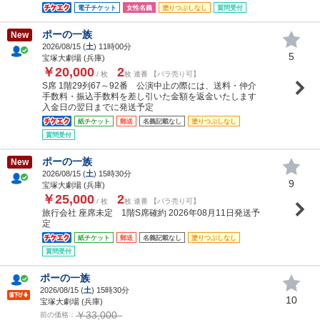
電子チケット
女性名義
塗りつぶしなし
質問受付
ポーの一族
New
2026/08/15 (
土
) 11時00分
5
宝塚大劇場 (兵庫)
￥20,000
2
/ 枚
枚 連番 【バラ売り可】
S席 1階29列67～92番 公演中止の際には、送料・仲介
手数料・振込手数料を差し引いた金額を返金いたします
入金日の翌日までに発送予定
紙チケット
郵送
名義記載なし
塗りつぶしなし
質問受付
ポーの一族
New
2026/08/15 (
土
) 15時30分
9
宝塚大劇場 (兵庫)
￥25,000
2
/ 枚
枚 連番 【バラ売り可】
旅行会社 座席未定 1階S席確約 2026年08月11日発送予
定
紙チケット
郵送
名義記載なし
塗りつぶしなし
質問受付
ポーの一族
2026/08/15 (
土
) 15時30分
10
宝塚大劇場 (兵庫)
￥33,000
前の価格：