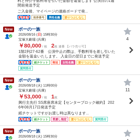
料と仲介手数料等を引いた金額を返金します 公演日の1週
間前発送予定
ご入金後、マイページの連絡ボードで発...
発券番号
男性名義
塗りつぶしなし
ポーの一族
New
2026/08/16 (
日
) 15時30分
4
宝塚大劇場 (兵庫)
￥80,000
2
/ 枚
枚 連番 【バラ売り可】
1階2列27-62番 公演中止の際は、手数料等を差し引いた
金額を返金いたします。 入金日の翌日までに発送予定
紙チケット
郵送
女性名義
塗りつぶしなし
質問受付
ポーの一族
New
2026/08/18 (
火
) 11時00分
11
宝塚大劇場 (兵庫)
￥53,000
1
/ 枚
枚
興行主先行 SS席座席未定【センターブロック確約】 202
6年08月17日発送予定
紙チケットですがお渡し時は異なります...
紙チケット
受渡し指定
塗りつぶしなし
質問受付
ポーの一族
New
2026/08/18 (
火
) 15時30分