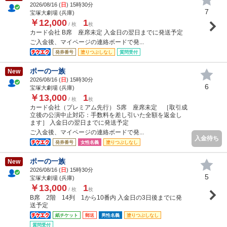
2026/08/16 (
日
) 15時30分
7
宝塚大劇場 (兵庫)
￥12,000
1
/ 枚
枚
カード会社 B席 座席未定 入金日の翌日までに発送予定
ご入金後、マイページの連絡ボードで発...
発券番号
塗りつぶしなし
質問受付
ポーの一族
New
2026/08/16 (
日
) 15時30分
6
宝塚大劇場 (兵庫)
￥13,000
1
/ 枚
枚
カード会社（プレミアム先行） S席 座席未定 ［取引成
立後の公演中止対応：手数料を差し引いた全額を返金し
ます］ 入金日の翌日までに発送予定
ご入金後、マイページの連絡ボードで発...
入金待ち
発券番号
女性名義
塗りつぶしなし
ポーの一族
New
2026/08/16 (
日
) 15時30分
5
宝塚大劇場 (兵庫)
￥13,000
1
/ 枚
枚
B席 2階 14列 1から10番内 入金日の3日後までに発
送予定
紙チケット
郵送
男性名義
塗りつぶしなし
質問受付