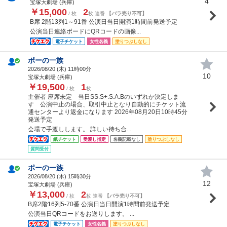
4
宝塚大劇場 (兵庫)
￥15,000
2
/ 枚
枚 連番
【バラ売り不可】
B席 2階13列1～91番 公演日当日開演1時間前発送予定
公演当日連絡ボードにQRコードの画像...
電子チケット
女性名義
塗りつぶしなし
ポーの一族
2026/08/20 (
木
) 11時00分
10
宝塚大劇場 (兵庫)
￥19,500
1
/ 枚
枚
主催者 座席未定 当日SS.S+.S.A.Bのいずれか決定しま
す 公演中止の場合、取引中止となり自動的にチケット流
通センターより返金になります 2026年08月20日10時45分
発送予定
会場で手渡しします。 詳しい待ち合...
紙チケット
受渡し指定
名義記載なし
塗りつぶしなし
質問受付
ポーの一族
2026/08/20 (
木
) 15時30分
12
宝塚大劇場 (兵庫)
￥13,000
2
/ 枚
枚 連番
【バラ売り不可】
B席2階16列5-70番 公演日当日開演1時間前発送予定
公演当日QRコードをお送りします。 ...
電子チケット
女性名義
塗りつぶしなし