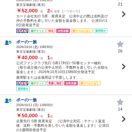
21
東京宝塚劇場 (東京)
￥52,000
2
/ 枚
枚 連番 【バラ売り可】
カード会社先行 S席 座席未定 公演中止の際は送料及び
仲介手数料を差し引いた金額を返金致します。 公演日の1
0日前発送予定
紙チケット
郵送
女性名義
塗りつぶしなし
質問受付
ポーの一族
2026/10/10 (
土
) 15時30分
26
東京宝塚劇場 (東京)
￥40,000
1
/ 枚
枚
公式ファンクラブ先行 S席17列31~50番センター確約
［取引成立後の公演中止対応：手数料を差し引いた全額を
返金します］ 2026年10月10日15時00分発送予定
最寄駅または会場周辺で手渡しします。...
紙チケット
受渡し指定
女性名義
塗りつぶしなし
質問受付
ポーの一族
2026/10/11 (
日
) 11時00分
14
東京宝塚劇場 (東京)
￥50,000
1
/ 枚
枚
企業先行 S席 座席未定 ［公演中止対応：チケット返送
後、送料・手数料を差し引いた金額を返金します］ 公演日
の1週間前発送予定