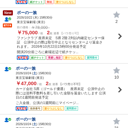
紙チケット
郵送
塗りつぶしなし
ポーの一族
New
2026/10/22 (
木
) 15時30分
2
東京宝塚劇場 (東京)
￥78,000
前の価格：
￥75,000
2
/ 枚
枚 連番 【バラ売り可】
ファンクラブ 座席未定 S席 2階 2列以内確定センター保
証 公演中止の際は取引中止となりセンターより返金さ
れます。 2026年10月22日15時00分発送予定
開演20分前ごろに劇場近辺で紙チケッ...
紙チケット
受渡し指定
塗りつぶしなし
質問受付
ポーの一族
2026/10/24 (
土
) 15時30分
10
東京宝塚劇場 (東京)
￥47,000
2
/ 枚
枚 連番
【バラ売り不可】
カード会社 S席（ゴールド優遇） 座席未定 公演中止の
際には送料手数料を差し引いた金額を返金いたします 公演
日の1週間前発送予定
ご入金後、公演の1週間前にマイページ...
発券番号
塗りつぶしなし
質問受付
ポーの一族
2026/10/24 (
土
) 15時30分
21