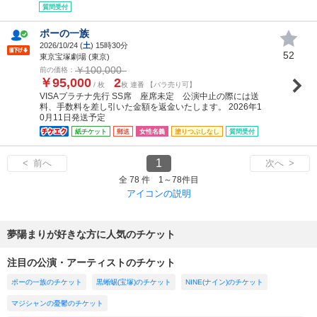
質問受付
ポーの一族
2026/10/24 (
土
) 15時30分
52
東京宝塚劇場 (東京)
￥100,000
前の価格：
￥95,000
2
/ 枚
枚 連番 【バラ売り可】
VISAプラチナ先行 SS席 座席未定 公演中止の際には送
料、手数料を差し引いた金額を返金いたします。 2026年1
0月11日発送予定
紙チケット
郵送
女性名義
塗りつぶしなし
質問受付
1
< 前へ
次へ >
全 78 件 1～78件目
アイコンの説明
夢陽まりが好きな方に人気のチケット
注目の公演・アーティストのチケット
ポーの一族のチケット
黒蜥蜴(宝塚)のチケット
NINE(ナイン)のチケット
マジシャンの憂鬱のチケット