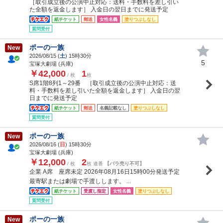
［取引成立後の公演中止対応：送料・手数料を差し引い
た全額を返金します］ 入金日の翌日までに発送予定
紙チケット
郵送
女性名義
塗りつぶしなし
質問受付
ポーの一族
New
2026/08/15 (
土
) 15時30分
5
宝塚大劇場 (兵庫)
￥42,000
1
/ 枚
枚
S席1階8列1～29番 ［取引成立後の公演中止対応：送
料・手数料を差し引いた全額を返金します］ 入金日の翌
日までに発送予定
紙チケット
郵送
名義記載なし
塗りつぶしなし
質問受付
ポーの一族
New
2026/08/16 (
日
) 15時30分
宝塚大劇場 (兵庫)
￥12,000
2
/ 枚
枚 連番
【バラ売り不可】
企業 A席 座席未定 2026年08月16日15時00分発送予定
最寄駅または劇場で手渡しします。 ...
紙チケット
受渡し指定
女性名義
塗りつぶしなし
質問受付
ポーの一族
New