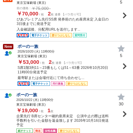
5
東京宝塚劇場 (東京)
￥75,000
前の価格：
￥70,000
2
/ 枚
枚 連番 【バラ売り可】
ぴあプレミアム先行SS席 発券前のため座席未定 入金日の
3日後までに発送予定
入金確認後、分配用URLを送付します...
電子チケット
塗りつぶしなし
質問受付
ポーの一族
New
2026/10/20 (
火
) 11時00分
5
東京宝塚劇場 (東京)
￥53,000
2
/ 枚
枚 連番 【バラ売り可】
S席1階3列11～23番もしくは51～63番 2026年10月20日
11時00分発送予定
最寄駅または会場付近にて待ち合わせし...
電子チケット
同行募集
塗りつぶしなし
ポーの一族
2026/10/22 (
木
) 11時00分
30
東京宝塚劇場 (東京)
￥19,000
1
/ 枚
枚
企業先行 B席センター確約座席未定 公演中止の際は送料
手数料を引いた金額を返金致します 2026年10月16日発送
予定
紙チケット
郵送
女性名義
塗りつぶしなし