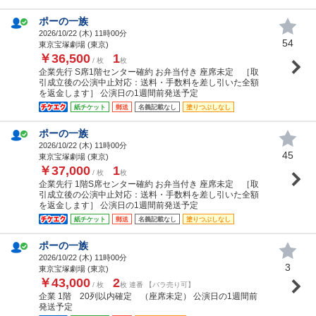
ポーの一族
2026/10/22 (
木
) 11時00分
54
東京宝塚劇場 (東京)
￥36,500
1
/ 枚
枚
企業先行 S席1階センター確約 お弁当付き 座席未定 ［取
引成立後の公演中止対応：送料・手数料を差し引いた全額
を返金します］ 公演日の1週間前発送予定
紙チケット
郵送
名義記載なし
塗りつぶしなし
ポーの一族
2026/10/22 (
木
) 11時00分
45
東京宝塚劇場 (東京)
￥37,000
1
/ 枚
枚
企業先行 1階S席センター確約 お弁当付き 座席未定 ［取
引成立後の公演中止対応：送料・手数料を差し引いた全額
を返金します］ 公演日の1週間前発送予定
紙チケット
郵送
名義記載なし
塗りつぶしなし
ポーの一族
2026/10/22 (
木
) 11時00分
3
東京宝塚劇場 (東京)
￥43,000
2
/ 枚
枚 連番 【バラ売り可】
企業 1階 20列以内確定 （座席未定） 公演日の1週間前
発送予定