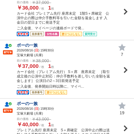
￥37,000
前の価格：
￥36,000
1
/ 枚
枚
カード会社 プレミアム先行 座席未定 1階S＋席確定 公
演中止の際は仲介手数料等を引いた金額を返金します 入
金日の翌日までに発送予定
ご入金後、マイページの連絡ボードで発...
発券番号
女性名義
塗りつぶしなし
質問受付
ポーの一族
2026/08/16 (
日
) 15時30分
7
宝塚大劇場 (兵庫)
￥38,000
前の価格：
￥37,000
1
/ 枚
枚
カード会社（プレミアム先行） S＋席 座席未定 ［取引
成立後の公演中止対応：仲介手数料を差し引いた全額を返
金します］ 公演日の2～3日前発送予定
ご入金後、発券開始日時以降に、マイペ...
発券番号
塗りつぶしなし
ポーの一族
2026/08/16 (
日
) 15時30分
19
宝塚大劇場 (兵庫)
￥43,000
前の価格：
￥40,000
1
/ 枚
枚
プレミアム先行 座席未定 S＋席確定 公演中止の際は送