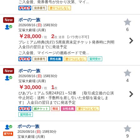
ご入金後、発券番号が分かり次第、マイ...
発券番号
塗りつぶしなし
ポーの一族
New
2026/08/16 (
日
) 15時30分
6
宝塚大劇場 (兵庫)
￥28,000
2
/ 枚
枚 連番
【バラ売り不可】
プレミアム特典(先行) S席座席未定チケット発券時に判明
入金日の翌日までに発送予定
ご入金後、マイページの連絡ボードで発...
発券番号
男性名義
塗りつぶしなし
質問受付
ポーの一族
New
2026/08/16 (
日
) 15時30分
4
宝塚大劇場 (兵庫)
￥30,000
1
/ 枚
枚
ぴあプレミアム S席24列21～52番 ［取引成立後の公演
中止対応：送料・手数料を差し引いた全額を返金しま
す］ 入金日の翌日までに発送予定
紙チケット
郵送
女性名義
塗りつぶしなし
質問受付
ポーの一族
2026/08/16 (
日
) 15時30分
9
宝塚大劇場 (兵庫)