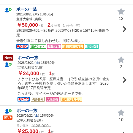
ポーの一族
2026/08/20 (
木
) 15時30分
12
宝塚大劇場 (兵庫)
￥50,000
2
/ 枚
枚 連番 【バラ売り可】
S席1階20列61～85番内 2026年08月20日15時15分発送予
定
会場付近にて待ち合わせし、同時入場し...
紙チケット
同行募集
塗りつぶしなし
質問受付
ポーの一族
New
2026/08/22 (
土
) 15時30分
2
宝塚大劇場 (兵庫)
￥24,000
1
/ 枚
枚
チケットびあ S席 座席未定 ［取引成立後の公演中止対
応：送料・手数料を差し引いた全額を返金します］ 2026
年08月17日発送予定
ご入金後、マイページの連絡ボードで発...
発券番号
女性名義
塗りつぶしなし
ポーの一族
2026/08/22 (
土
) 15時30分
10
宝塚大劇場 (兵庫)
￥28,000
前の価格：
￥25,000
1
/ 枚
枚