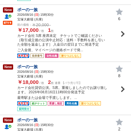
ポーの一族
New
2026/08/16 (
日
) 15時30分
6
宝塚大劇場 (兵庫)
￥20,000
前の価格：
￥17,000
1
/ 枚
枚
カード会社 S席 座席未定 チケットでご確認ください
［取引成立後の公演中止対応：送料・手数料を差し引い
た全額を返金します］ 入金日の翌日までに発送予定
ご入金後、マイページの連絡ボードで発...
発券番号
女性名義
塗りつぶしなし
ポーの一族
New
2026/08/16 (
日
) 15時30分
8
宝塚大劇場 (兵庫)
￥18,000
2
/ 枚
枚 連番 【バラ売り可】
カード会社貸切公演。S席。重複しましたのでお譲り致し
ます。 2026年08月16日11時00分発送予定
最寄駅または会場で手渡しします。 ...
紙チケット
受渡し指定
男性名義
塗りつぶしなし
質問受付
ポーの一族
New
2026/08/16 (
日
) 15時30分
2
宝塚大劇場 (兵庫)