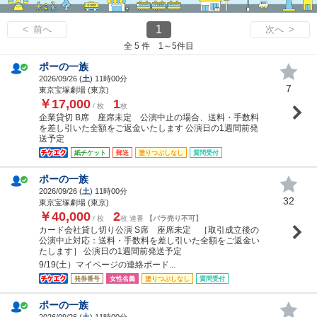
1
< 前へ
次へ >
全 5 件 1～5件目
ポーの一族
2026/09/26 (
土
) 11時00分
7
東京宝塚劇場 (東京)
￥17,000
1
/ 枚
枚
企業貸切 B席 座席未定 公演中止の場合、送料・手数料
を差し引いた全額をご返金いたします 公演日の1週間前発
送予定
紙チケット
郵送
塗りつぶしなし
質問受付
ポーの一族
2026/09/26 (
土
) 11時00分
32
東京宝塚劇場 (東京)
￥40,000
2
/ 枚
枚 連番
【バラ売り不可】
カード会社貸し切り公演 S席 座席未定 ［取引成立後の
公演中止対応：送料・手数料を差し引いた全額をご返金い
たします］ 公演日の1週間前発送予定
9/19(土）マイページの連絡ボード...
発券番号
女性名義
塗りつぶしなし
質問受付
ポーの一族
2026/09/26 (
土
) 11時00分