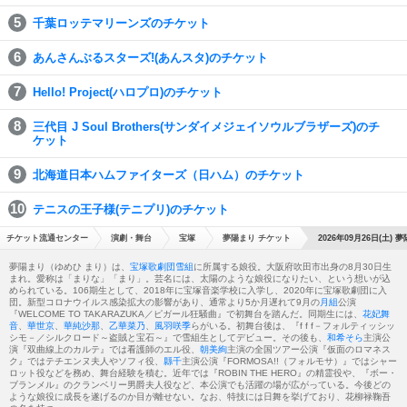
千葉ロッテマリーンズのチケット
あんさんぶるスターズ!(あんスタ)のチケット
Hello! Project(ハロプロ)のチケット
三代目 J Soul Brothers(サンダイメジェイソウルブラザーズ)のチ
ケット
北海道日本ハムファイターズ（日ハム）のチケット
テニスの王子様(テニプリ)のチケット
チケット流通センター
演劇・舞台
宝塚
夢陽まり チケット
2026年09月26日(土) 
夢陽まり（ゆめひ まり）は、
宝塚歌劇団
雪組
に所属する娘役。大阪府吹田市出身の8月30日生
まれ。愛称は「まりな」「まり」。芸名には、太陽のような娘役になりたい、という想いが込
められている。106期生として、2018年に宝塚音楽学校に入学し、2020年に宝塚歌劇団に入
団。新型コロナウイルス感染拡大の影響があり、通常より5か月遅れて9月の
月組
公演
『WELCOME TO TAKARAZUKA／ピガール狂騒曲』で初舞台を踏んだ。同期生には、
花妃舞
音
、
華世京
、
華純沙那
、
乙華菜乃
、
風羽咲季
らがいる。初舞台後は、『f f f－フォルティッシッ
シモ－／シルクロード～盗賊と宝石～』で雪組生としてデビュー。その後も、
和希そら
主演公
演『双曲線上のカルテ』では看護師のエル役、
朝美絢
主演の全国ツアー公演『仮面のロマネス
ク』ではテチエンヌ夫人やソフィ役、
縣千
主演公演『FORMOSA!!（フォルモサ）』ではシャー
ロット役などを務め、舞台経験を積む。近年では『ROBIN THE HERO』の精霊役や、『ボー・
ブランメル』のクランベリー男爵夫人役など、本公演でも活躍の場が広がっている。今後どの
ような娘役に成長を遂げるのか目が離せない。なお、特技には日舞を挙げており、花柳禄鞠吾