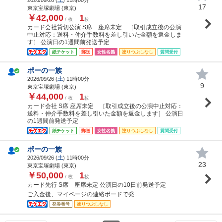
17
東京宝塚劇場 (東京)
￥42,000
1
/ 枚
枚
カード会社貸切公演 S席 座席未定 ［取引成立後の公演
中止対応：送料・仲介手数料を差し引いた金額を返金しま
す］ 公演日の1週間前発送予定
紙チケット
郵送
女性名義
塗りつぶしなし
質問受付
ポーの一族
2026/09/26 (
土
) 11時00分
9
東京宝塚劇場 (東京)
￥44,000
1
/ 枚
枚
カード会社 S席 座席未定 ［取引成立後の公演中止対応：
送料・仲介手数料を差し引いた金額を返金します］ 公演日
の1週間前発送予定
紙チケット
郵送
女性名義
塗りつぶしなし
質問受付
ポーの一族
2026/09/26 (
土
) 11時00分
23
東京宝塚劇場 (東京)
￥50,000
1
/ 枚
枚
カード先行 S席 座席未定 公演日の10日前発送予定
ご入金後、マイページの連絡ボードで発...
発券番号
塗りつぶしなし