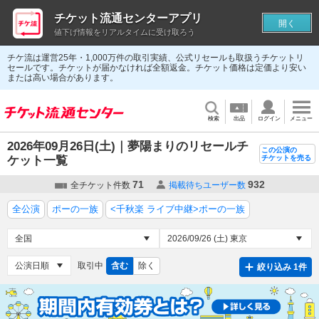
チケット流通センターアプリ
開く
値下げ情報をリアルタイムに受け取ろう
チケ流は運営25年・1,000万件の取引実績、公式リセールも取扱うチケットリ
セールです。チケットが届かなければ全額返金。チケット価格は定価より安い
または高い場合があります。
検索
出品
ログイン
メニュー
2026年09月26日(土)｜夢陽まりのリセールチ
この公演の
ケット一覧
チケットを売る
71
932
全チケット件数
掲載待ちユーザー数
全公演
ポーの一族
<千秋楽 ライブ中継>ポーの一族
取引中
含む
除く
絞り込み 1件