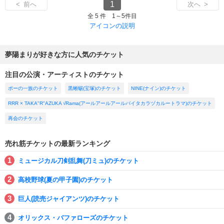
1
< 前へ
次へ >
全 5 件 1～5件目
アイコンの説明
夢陽まりが好きな方に人気のチケット
注目の公演・アーティストのチケット
ポーの一族のチケット
黒蜥蜴(宝塚)のチケット
NINE(ナイン)のチケット
RRR × TAKA"R"AZUKA √Rama(アールアールアールバイタカラヅカルートラマ)のチケット
再会のチケット
売れ筋チケットの最新ランキング
ミュージカル刀剣乱舞(刀ミュ)のチケット
高校野球(夏の甲子園)のチケット
巨人(読売ジャイアンツ)のチケット
オリックス・バファローズのチケット