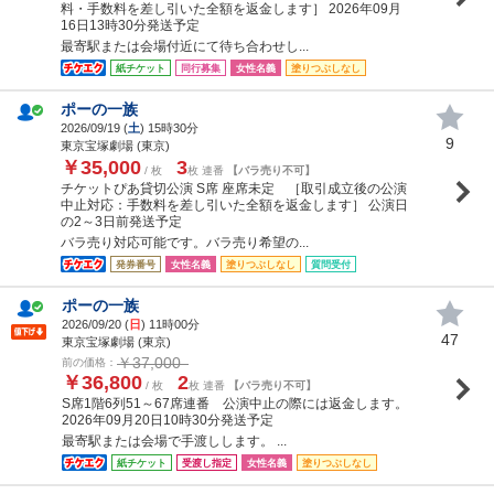
料・手数料を差し引いた全額を返金します］ 2026年09月
16日13時30分発送予定
最寄駅または会場付近にて待ち合わせし...
紙チケット
同行募集
女性名義
塗りつぶしなし
ポーの一族
2026/09/19 (
土
) 15時30分
9
東京宝塚劇場 (東京)
￥35,000
3
/ 枚
枚 連番
【バラ売り不可】
チケットぴあ貸切公演 S席 座席未定 ［取引成立後の公演
中止対応：手数料を差し引いた全額を返金します］ 公演日
の2～3日前発送予定
バラ売り対応可能です。バラ売り希望の...
発券番号
女性名義
塗りつぶしなし
質問受付
ポーの一族
2026/09/20 (
日
) 11時00分
47
東京宝塚劇場 (東京)
￥37,000
前の価格：
￥36,800
2
/ 枚
枚 連番
【バラ売り不可】
S席1階6列51～67席連番 公演中止の際には返金します。
2026年09月20日10時30分発送予定
最寄駅または会場で手渡しします。 ...
紙チケット
受渡し指定
女性名義
塗りつぶしなし