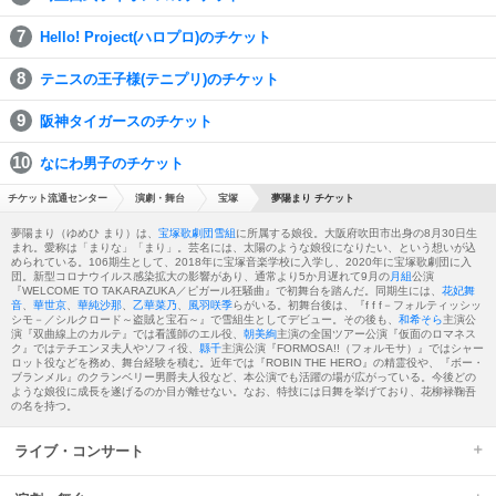
Hello! Project(ハロプロ)のチケット
テニスの王子様(テニプリ)のチケット
阪神タイガースのチケット
なにわ男子のチケット
チケット流通センター
演劇・舞台
宝塚
夢陽まり チケット
夢陽まり（ゆめひ まり）は、
宝塚歌劇団
雪組
に所属する娘役。大阪府吹田市出身の8月30日生
まれ。愛称は「まりな」「まり」。芸名には、太陽のような娘役になりたい、という想いが込
められている。106期生として、2018年に宝塚音楽学校に入学し、2020年に宝塚歌劇団に入
団。新型コロナウイルス感染拡大の影響があり、通常より5か月遅れて9月の
月組
公演
『WELCOME TO TAKARAZUKA／ピガール狂騒曲』で初舞台を踏んだ。同期生には、
花妃舞
音
、
華世京
、
華純沙那
、
乙華菜乃
、
風羽咲季
らがいる。初舞台後は、『f f f－フォルティッシッ
シモ－／シルクロード～盗賊と宝石～』で雪組生としてデビュー。その後も、
和希そら
主演公
演『双曲線上のカルテ』では看護師のエル役、
朝美絢
主演の全国ツアー公演『仮面のロマネス
ク』ではテチエンヌ夫人やソフィ役、
縣千
主演公演『FORMOSA!!（フォルモサ）』ではシャー
ロット役などを務め、舞台経験を積む。近年では『ROBIN THE HERO』の精霊役や、『ボー・
ブランメル』のクランベリー男爵夫人役など、本公演でも活躍の場が広がっている。今後どの
ような娘役に成長を遂げるのか目が離せない。なお、特技には日舞を挙げており、花柳禄鞠吾
の名を持つ。
ライブ・コンサート