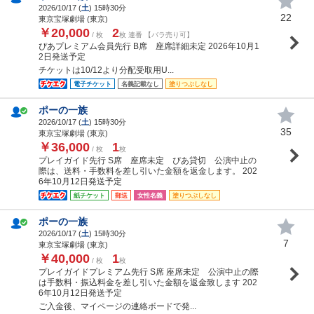
2026/10/17 (
土
) 15時30分
22
東京宝塚劇場 (東京)
￥20,000
2
/ 枚
枚 連番 【バラ売り可】
ぴあプレミアム会員先行 B席 座席詳細未定 2026年10月1
2日発送予定
チケットは10/12より分配受取用U...
電子チケット
名義記載なし
塗りつぶしなし
ポーの一族
2026/10/17 (
土
) 15時30分
35
東京宝塚劇場 (東京)
￥36,000
1
/ 枚
枚
プレイガイド先行 S席 座席未定 ぴあ貸切 公演中止の
際は、送料・手数料を差し引いた金額を返金します。 202
6年10月12日発送予定
紙チケット
郵送
女性名義
塗りつぶしなし
ポーの一族
2026/10/17 (
土
) 15時30分
7
東京宝塚劇場 (東京)
￥40,000
1
/ 枚
枚
プレイガイドプレミアム先行 S席 座席未定 公演中止の際
は手数料・振込料金を差し引いた金額を返金致します 202
6年10月12日発送予定
ご入金後、マイページの連絡ボードで発...