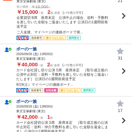
21
東京宝塚劇場 (東京)
￥16,000
前の価格：
￥15,000
2
/ 枚
枚 連番
【バラ売り不可】
企業貸切 B席 座席未定 公演中止の場合、送料・手数料
を差し引いた全額をご返金いたします 公演日の1週間前発
送予定
ご入金後、マイページの連絡ボードで発...
発券番号
塗りつぶしなし
質問受付
ポーの一族
2026/09/26 (
土
) 11時00分
31
東京宝塚劇場 (東京)
￥40,000
2
/ 枚
枚 連番
【バラ売り不可】
カード会社貸し切り公演 S席 座席未定 ［取引成立後の
公演中止対応：送料・手数料を差し引いた全額をご返金い
たします］ 公演日の1週間前発送予定
9/19(土）マイページの連絡ボード...
発券番号
女性名義
塗りつぶしなし
質問受付
ポーの一族
2026/09/26 (
土
) 11時00分
17
東京宝塚劇場 (東京)
￥42,000
1
/ 枚
枚
カード会社貸切公演 S席 座席未定 ［取引成立後の公演
中止対応：送料・仲介手数料を差し引いた金額を返金しま
す］ 公演日の1週間前発送予定