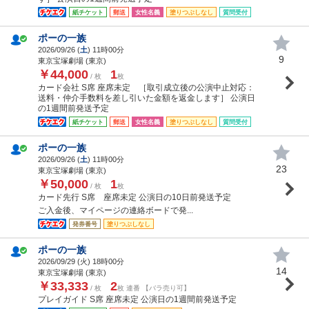
紙チケット
郵送
女性名義
塗りつぶしなし
質問受付
ポーの一族
2026/09/26 (
土
) 11時00分
9
東京宝塚劇場 (東京)
￥44,000
1
/ 枚
枚
カード会社 S席 座席未定 ［取引成立後の公演中止対応：
送料・仲介手数料を差し引いた金額を返金します］ 公演日
の1週間前発送予定
紙チケット
郵送
女性名義
塗りつぶしなし
質問受付
ポーの一族
2026/09/26 (
土
) 11時00分
23
東京宝塚劇場 (東京)
￥50,000
1
/ 枚
枚
カード先行 S席 座席未定 公演日の10日前発送予定
ご入金後、マイページの連絡ボードで発...
発券番号
塗りつぶしなし
ポーの一族
2026/09/29 (
火
) 18時00分
14
東京宝塚劇場 (東京)
￥33,333
2
/ 枚
枚 連番 【バラ売り可】
プレイガイド S席 座席未定 公演日の1週間前発送予定