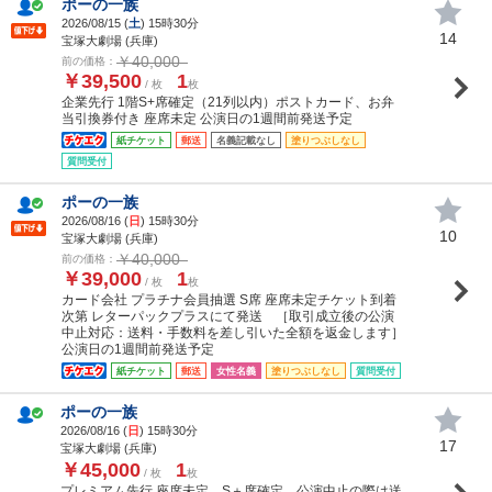
ポーの一族
2026/08/15 (
土
) 15時30分
14
宝塚大劇場 (兵庫)
￥40,000
前の価格：
￥39,500
1
/ 枚
枚
企業先行 1階S+席確定（21列以内）ポストカード、お弁
当引換券付き 座席未定 公演日の1週間前発送予定
紙チケット
郵送
名義記載なし
塗りつぶしなし
質問受付
ポーの一族
2026/08/16 (
日
) 15時30分
10
宝塚大劇場 (兵庫)
￥40,000
前の価格：
￥39,000
1
/ 枚
枚
カード会社 プラチナ会員抽選 S席 座席未定チケット到着
次第 レターパックプラスにて発送 ［取引成立後の公演
中止対応：送料・手数料を差し引いた全額を返金します］
公演日の1週間前発送予定
紙チケット
郵送
女性名義
塗りつぶしなし
質問受付
ポーの一族
2026/08/16 (
日
) 15時30分
17
宝塚大劇場 (兵庫)
￥45,000
1
/ 枚
枚
プレミアム先行 座席未定 S＋席確定 公演中止の際は送