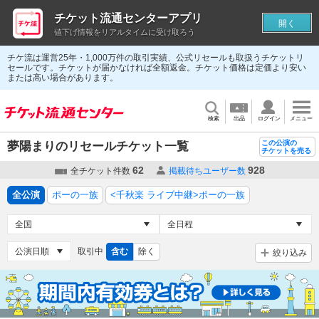
チケット流通センターアプリ
開く
値下げ情報をリアルタイムに受け取ろう
チケ流は運営25年・1,000万件の取引実績、公式リセールも取扱うチケットリ
セールです。チケットが届かなければ全額返金。チケット価格は定価より安い
または高い場合があります。
検索
出品
ログイン
メニュー
この公演の
夢陽まりのリセールチケット一覧
チケットを売る
62
928
全チケット件数
掲載待ちユーザー数
全公演
ポーの一族
<千秋楽 ライブ中継>ポーの一族
取引中
含む
除く
絞り込み