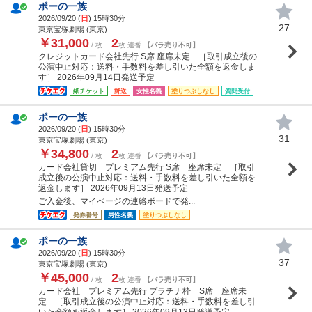
ポーの一族
2026/09/20 (
日
) 15時30分
27
東京宝塚劇場 (東京)
￥31,000
2
/ 枚
枚 連番
【バラ売り不可】
クレジットカード会社先行 S席 座席未定 ［取引成立後の
公演中止対応：送料・手数料を差し引いた全額を返金しま
す］ 2026年09月14日発送予定
紙チケット
郵送
女性名義
塗りつぶしなし
質問受付
ポーの一族
2026/09/20 (
日
) 15時30分
31
東京宝塚劇場 (東京)
￥34,800
2
/ 枚
枚 連番
【バラ売り不可】
カード会社貸切 プレミアム先行 S席 座席未定 ［取引
成立後の公演中止対応：送料・手数料を差し引いた全額を
返金します］ 2026年09月13日発送予定
ご入金後、マイページの連絡ボードで発...
発券番号
男性名義
塗りつぶしなし
ポーの一族
2026/09/20 (
日
) 15時30分
37
東京宝塚劇場 (東京)
￥45,000
2
/ 枚
枚 連番
【バラ売り不可】
カード会社 プレミアム先行 プラチナ枠 S席 座席未
定 ［取引成立後の公演中止対応：送料・手数料を差し引
いた全額を返金します］ 2026年09月13日発送予定