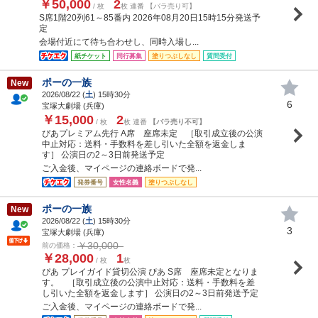
￥50,000
2
/ 枚
枚 連番 【バラ売り可】
S席1階20列61～85番内 2026年08月20日15時15分発送予
定
会場付近にて待ち合わせし、同時入場し...
紙チケット
同行募集
塗りつぶしなし
質問受付
ポーの一族
New
2026/08/22 (
土
) 15時30分
6
宝塚大劇場 (兵庫)
￥15,000
2
/ 枚
枚 連番
【バラ売り不可】
ぴあプレミアム先行 A席 座席未定 ［取引成立後の公演
中止対応：送料・手数料を差し引いた全額を返金しま
す］ 公演日の2～3日前発送予定
ご入金後、マイページの連絡ボードで発...
発券番号
女性名義
塗りつぶしなし
ポーの一族
New
2026/08/22 (
土
) 15時30分
3
宝塚大劇場 (兵庫)
￥30,000
前の価格：
￥28,000
1
/ 枚
枚
ぴあ プレイガイド貸切公演 ぴあ S席 座席未定となりま
す。 ［取引成立後の公演中止対応：送料・手数料を差
し引いた全額を返金します］ 公演日の2～3日前発送予定
ご入金後、マイページの連絡ボードで発...