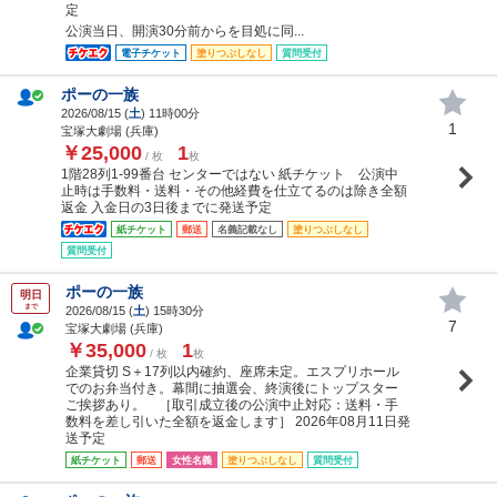
定
公演当日、開演30分前からを目処に同...
電子チケット
塗りつぶしなし
質問受付
ポーの一族
2026/08/15 (
土
) 11時00分
1
宝塚大劇場 (兵庫)
￥25,000
1
/ 枚
枚
1階28列1-99番台 センターではない 紙チケット 公演中
止時は手数料・送料・その他経費を仕立てるのは除き全額
返金 入金日の3日後までに発送予定
紙チケット
郵送
名義記載なし
塗りつぶしなし
質問受付
ポーの一族
明日
まで
2026/08/15 (
土
) 15時30分
7
宝塚大劇場 (兵庫)
￥35,000
1
/ 枚
枚
企業貸切 S＋17列以内確約、座席未定。エスプリホール
でのお弁当付き。幕間に抽選会、終演後にトップスター
ご挨拶あり。 ［取引成立後の公演中止対応：送料・手
数料を差し引いた全額を返金します］ 2026年08月11日発
送予定
紙チケット
郵送
女性名義
塗りつぶしなし
質問受付