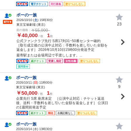
電子チケット
同行募集
塗りつぶしなし
ポーの一族
2026/10/10 (
土
) 15時30分
23
東京宝塚劇場 (東京)
￥55,000
前の価格：
￥40,000
1
/ 枚
枚
公式ファンクラブ先行 S席17列31~50番センター確約
［取引成立後の公演中止対応：手数料を差し引いた全額を
返金します］ 2026年10月10日15時00分発送予定
最寄駅または会場周辺で手渡しします。...
紙チケット
受渡し指定
女性名義
塗りつぶしなし
質問受付
ポーの一族
2026/10/11 (
日
) 11時00分
9
東京宝塚劇場 (東京)
￥50,000
1
/ 枚
枚
企業先行 S席 座席未定 ［公演中止対応：チケット返送
後、送料・手数料を差し引いた金額を返金します］ 公演日
の1週間前発送予定
紙チケット
郵送
名義記載なし
塗りつぶしなし
ポーの一族
2026/10/14 (
水
) 13時30分