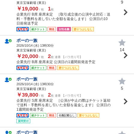
9
東京宝塚劇場 (東京)
￥19,000
1
/ 枚
枚
企業先行 B席 座席未定 ［取引成立後の公演中止対応：送
料・手数料を差し引いた全額を返金します］ 公演日の10
日前発送予定
紙チケット
郵送
女性名義
塗りつぶしなし
ポーの一族
2026/10/14 (
水
) 13時30分
14
東京宝塚劇場 (東京)
￥20,000
2
/ 枚
枚 連番 【バラ売り可】
企業先行 B席 座席未定 公演日の1週間前発送予定
紙チケット
郵送
塗りつぶしなし
ポーの一族
2026/10/14 (
水
) 13時30分
5
東京宝塚劇場 (東京)
￥39,800
2
/ 枚
枚 連番 【バラ売り可】
企業先行 S席 座席未定 ［公演が中止の際はチケット返却
で送料・手数料を差し引いた全額を返金します］ 公演日の
1週間前発送予定
紙チケット
郵送
名義記載なし
塗りつぶしなし
質問受付
ポーの一族