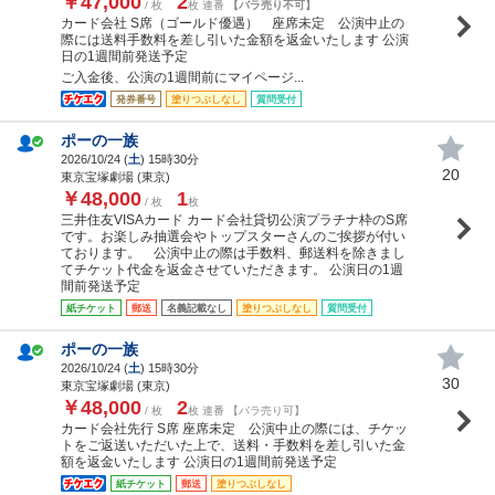
￥47,000
2
/ 枚
枚 連番
【バラ売り不可】
カード会社 S席（ゴールド優遇） 座席未定 公演中止の
際には送料手数料を差し引いた金額を返金いたします 公演
日の1週間前発送予定
ご入金後、公演の1週間前にマイページ...
発券番号
塗りつぶしなし
質問受付
ポーの一族
2026/10/24 (
土
) 15時30分
20
東京宝塚劇場 (東京)
￥48,000
1
/ 枚
枚
三井住友VISAカード カード会社貸切公演プラチナ枠のS席
です。お楽しみ抽選会やトップスターさんのご挨拶が付い
ております。 公演中止の際は手数料、郵送料を除きまし
てチケット代金を返金させていただきます。 公演日の1週
間前発送予定
紙チケット
郵送
名義記載なし
塗りつぶしなし
質問受付
ポーの一族
2026/10/24 (
土
) 15時30分
30
東京宝塚劇場 (東京)
￥48,000
2
/ 枚
枚 連番 【バラ売り可】
カード会社先行 S席 座席未定 公演中止の際には、チケッ
トをご返送いただいた上で、送料・手数料を差し引いた金
額を返金いたします 公演日の1週間前発送予定
紙チケット
郵送
塗りつぶしなし