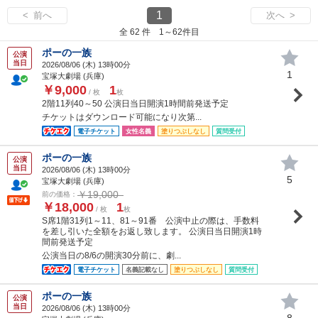
1
< 前へ
次へ >
全 62 件 1～62件目
ポーの一族
公演
当日
2026/08/06 (
木
) 13時00分
1
宝塚大劇場 (兵庫)
￥9,000
1
/ 枚
枚
2階11列40～50 公演日当日開演1時間前発送予定
チケットはダウンロード可能になり次第...
電子チケット
女性名義
塗りつぶしなし
質問受付
ポーの一族
公演
当日
2026/08/06 (
木
) 13時00分
5
宝塚大劇場 (兵庫)
￥19,000
前の価格：
￥18,000
1
/ 枚
枚
S席1階31列1～11、81～91番 公演中止の際は、手数料
を差し引いた全額をお返し致します。 公演日当日開演1時
間前発送予定
公演当日の8/6の開演30分前に、劇...
電子チケット
名義記載なし
塗りつぶしなし
質問受付
ポーの一族
公演
当日
2026/08/06 (
木
) 13時00分
8