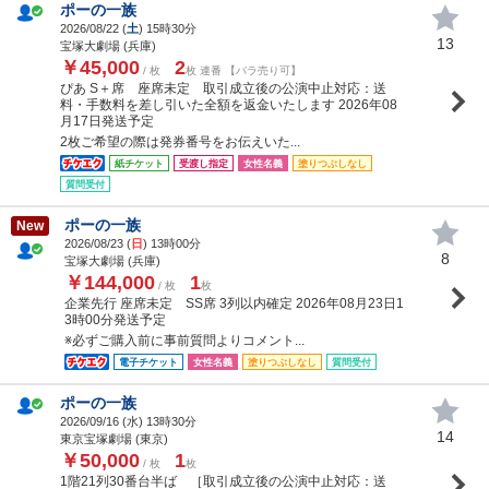
ポーの一族
2026/08/22 (
土
) 15時30分
13
宝塚大劇場 (兵庫)
￥45,000
2
/ 枚
枚 連番 【バラ売り可】
ぴあ S＋席 座席未定 取引成立後の公演中止対応：送
料・手数料を差し引いた全額を返金いたします 2026年08
月17日発送予定
2枚ご希望の際は発券番号をお伝えいた...
紙チケット
受渡し指定
女性名義
塗りつぶしなし
質問受付
ポーの一族
New
2026/08/23 (
日
) 13時00分
8
宝塚大劇場 (兵庫)
￥144,000
1
/ 枚
枚
企業先行 座席未定 SS席 3列以内確定 2026年08月23日1
3時00分発送予定
※必ずご購入前に事前質問よりコメント...
電子チケット
女性名義
塗りつぶしなし
質問受付
ポーの一族
2026/09/16 (
水
) 13時30分
14
東京宝塚劇場 (東京)
￥50,000
1
/ 枚
枚
1階21列30番台半ば ［取引成立後の公演中止対応：送