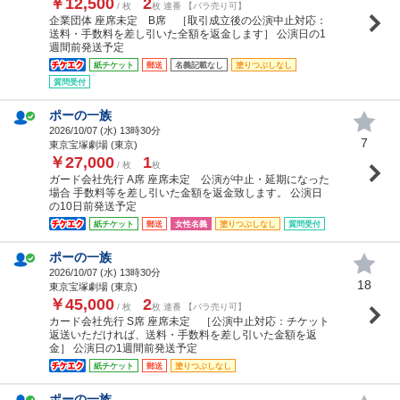
￥12,500
2
/ 枚
枚 連番 【バラ売り可】
企業団体 座席未定 B席 ［取引成立後の公演中止対応：
送料・手数料を差し引いた全額を返金します］ 公演日の1
週間前発送予定
紙チケット
郵送
名義記載なし
塗りつぶしなし
質問受付
ポーの一族
2026/10/07 (
水
) 13時30分
7
東京宝塚劇場 (東京)
￥27,000
1
/ 枚
枚
ガード会社先行 A席 座席未定 公演が中止・延期になった
場合 手数料等を差し引いた金額を返金致します。 公演日
の10日前発送予定
紙チケット
郵送
女性名義
塗りつぶしなし
質問受付
ポーの一族
2026/10/07 (
水
) 13時30分
18
東京宝塚劇場 (東京)
￥45,000
2
/ 枚
枚 連番 【バラ売り可】
カード会社先行 S席 座席未定 ［公演中止対応：チケット
返送いただければ、送料・手数料を差し引いた金額を返
金］ 公演日の1週間前発送予定
紙チケット
郵送
塗りつぶしなし
ポーの一族