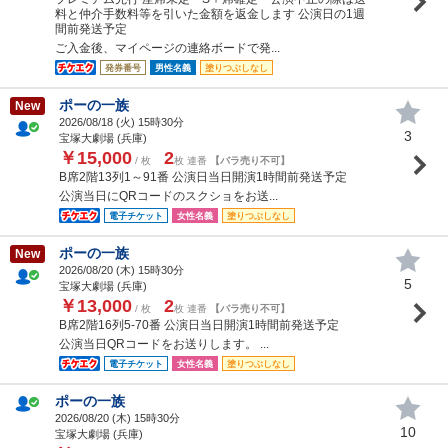
料と仲介手数料等を引いた金額を返金します 公演日の1週
間前発送予定
ご入金後、マイページの連絡ボードで発...
発券番号
男性名義
塗りつぶしなし
ポーの一族
New
2026/08/18 (
火
) 15時30分
3
宝塚大劇場 (兵庫)
￥15,000
2
/ 枚
枚 連番
【バラ売り不可】
B席2階13列1～91番 公演日当日開演1時間前発送予定
公演当日にQRコードのスクショをお送...
電子チケット
女性名義
塗りつぶしなし
ポーの一族
New
2026/08/20 (
木
) 15時30分
5
宝塚大劇場 (兵庫)
￥13,000
2
/ 枚
枚 連番
【バラ売り不可】
B席2階16列5-70番 公演日当日開演1時間前発送予定
公演当日QRコードをお送りします。 ...
電子チケット
女性名義
塗りつぶしなし
ポーの一族
2026/08/20 (
木
) 15時30分
10
宝塚大劇場 (兵庫)