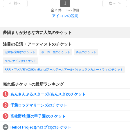
1
< 前へ
次へ >
全 2 件 1～2件目
アイコンの説明
夢陽まりが好きな方に人気のチケット
注目の公演・アーティストのチケット
黒蜥蜴(宝塚)のチケット
ポーの一族のチケット
再会のチケット
NINE(ナイン)のチケット
RRR × TAKA"R"AZUKA √Rama(アールアールアールバイタカラヅカルートラマ)のチケット
売れ筋チケットの最新ランキング
あんさんぶるスターズ!(あんスタ)のチケット
千葉ロッテマリーンズのチケット
高校野球(夏の甲子園)のチケット
Hello! Project(ハロプロ)のチケット