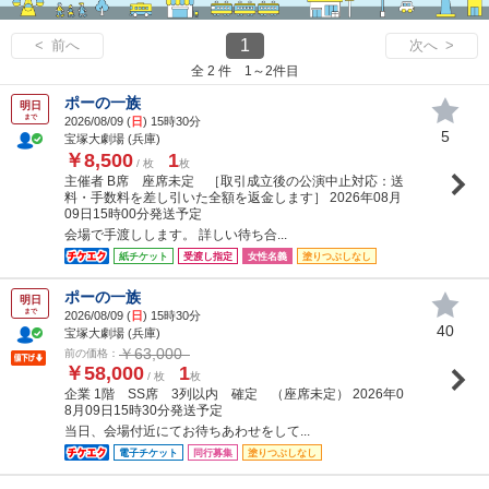
1
< 前へ
次へ >
全 2 件 1～2件目
ポーの一族
明日
まで
2026/08/09 (
日
) 15時30分
5
宝塚大劇場 (兵庫)
￥8,500
1
/ 枚
枚
主催者 B席 座席未定 ［取引成立後の公演中止対応：送
料・手数料を差し引いた全額を返金します］ 2026年08月
09日15時00分発送予定
会場で手渡しします。 詳しい待ち合...
紙チケット
受渡し指定
女性名義
塗りつぶしなし
ポーの一族
明日
まで
2026/08/09 (
日
) 15時30分
40
宝塚大劇場 (兵庫)
￥63,000
前の価格：
￥58,000
1
/ 枚
枚
企業 1階 SS席 3列以内 確定 （座席未定） 2026年0
8月09日15時30分発送予定
当日、会場付近にてお待ちあわせをして...
電子チケット
同行募集
塗りつぶしなし