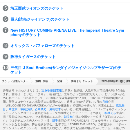
埼玉西武ライオンズのチケット
巨人(読売ジャイアンツ)のチケット
New HISTORY COMING ARENA LIVE The Imperial Theatre Sym
phonyのチケット
オリックス・バファローズのチケット
阪神タイガースのチケット
三代目 J Soul Brothers(サンダイメジェイソウルブラザーズ)のチ
ケット
チケット流通センター
演劇・舞台
宝塚
夢陽まり チケット
2026年08月09日(日) 
夢陽まり（ゆめひ まり）は、
宝塚歌劇団
雪組
に所属する娘役。大阪府吹田市出身の8月30日生
まれ。愛称は「まりな」「まり」。芸名には、太陽のような娘役になりたい、という想いが込
められている。106期生として、2018年に宝塚音楽学校に入学し、2020年に宝塚歌劇団に入
団。新型コロナウイルス感染拡大の影響があり、通常より5か月遅れて9月の
月組
公演
『WELCOME TO TAKARAZUKA／ピガール狂騒曲』で初舞台を踏んだ。同期生には、
花妃舞
音
、
華世京
、
華純沙那
、
乙華菜乃
、
風羽咲季
らがいる。初舞台後は、『f f f－フォルティッシッ
シモ－／シルクロード～盗賊と宝石～』で雪組生としてデビュー。その後も、
和希そら
主演公
演『双曲線上のカルテ』では看護師のエル役、
朝美絢
主演の全国ツアー公演『仮面のロマネス
ク』ではテチエンヌ夫人やソフィ役、
縣千
主演公演『FORMOSA!!（フォルモサ）』ではシャー
ロット役などを務め、舞台経験を積む。近年では『ROBIN THE HERO』の精霊役や、『ボー・
ブランメル』のクランベリー男爵夫人役など、本公演でも活躍の場が広がっている。今後どの