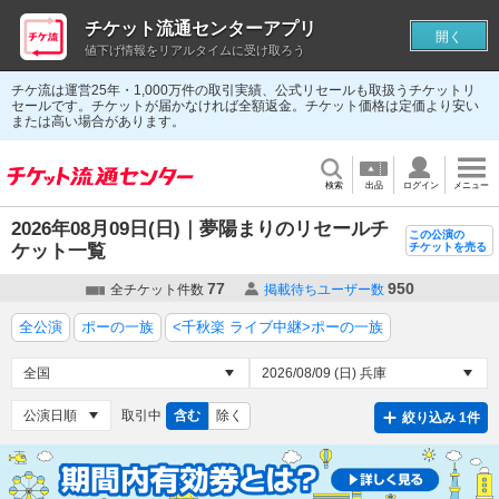
チケット流通センターアプリ
開く
値下げ情報をリアルタイムに受け取ろう
チケ流は運営25年・1,000万件の取引実績、公式リセールも取扱うチケットリ
セールです。チケットが届かなければ全額返金。チケット価格は定価より安い
または高い場合があります。
検索
出品
ログイン
メニュー
2026年08月09日(日)｜夢陽まりのリセールチ
この公演の
ケット一覧
チケットを売る
77
950
全チケット件数
掲載待ちユーザー数
全公演
ポーの一族
<千秋楽 ライブ中継>ポーの一族
取引中
含む
除く
絞り込み 1件