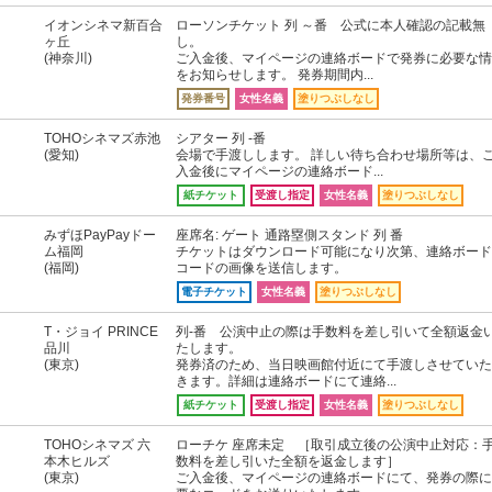
イオンシネマ新百合
ローソンチケット 列 ～番 公式に本人確認の記載無
ヶ丘
し。
(神奈川)
ご入金後、マイページの連絡ボードで発券に必要な情
をお知らせします。 発券期間内...
発券番号
女性名義
塗りつぶしなし
TOHOシネマズ赤池
シアター 列 -番
(愛知)
会場で手渡しします。 詳しい待ち合わせ場所等は、
入金後にマイページの連絡ボード...
紙チケット
受渡し指定
女性名義
塗りつぶしなし
みずほPayPayドー
座席名: ゲート 通路塁側スタンド 列 番
ム福岡
チケットはダウンロード可能になり次第、連絡ボード
(福岡)
コードの画像を送信します。
電子チケット
女性名義
塗りつぶしなし
T・ジョイ PRINCE
列-番 公演中止の際は手数料を差し引いて全額返金
品川
たします。
(東京)
発券済のため、当日映画館付近にて手渡しさせていた
きます。詳細は連絡ボードにて連絡...
紙チケット
受渡し指定
女性名義
塗りつぶしなし
TOHOシネマズ 六
ローチケ 座席未定 ［取引成立後の公演中止対応：
本木ヒルズ
数料を差し引いた全額を返金します］
(東京)
ご入金後、マイページの連絡ボードにて、発券の際に