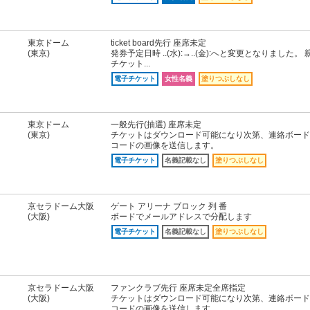
東京ドーム
ticket board先行 座席未定
(東京)
発券予定日時 ..(水):→..(金):へと変更となりました。 
チケット...
電子チケット
女性名義
塗りつぶしなし
東京ドーム
一般先行(抽選) 座席未定
(東京)
チケットはダウンロード可能になり次第、連絡ボード
コードの画像を送信します。
電子チケット
名義記載なし
塗りつぶしなし
京セラドーム大阪
ゲート アリーナ ブロック 列 番
(大阪)
ボードでメールアドレスで分配します
電子チケット
名義記載なし
塗りつぶしなし
京セラドーム大阪
ファンクラブ先行 座席未定全席指定
(大阪)
チケットはダウンロード可能になり次第、連絡ボード
コードの画像を送信します。