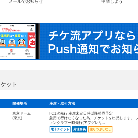
メールでお知らせ
申請しよう
チケット
開催場所
座席・取引方法
東京ドーム
FC1次先行 座席未定日時以降発券予定
(東京)
急用で行けなくなった為、チケットを出品します。 
ァンクラブ一時先行(アプグレな...
電子チケット
男性名義
塗りつぶしなし