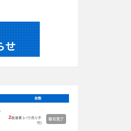
枚数
フ
2
枚連番 (
バラ売り不
取引完了
可
)