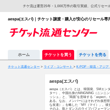
チケ流は運営25年・1,000万件の取引実績、公式リ
aespa(エスパ)｜チケット譲渡・購入が安心のリセール
ホーム
チケットを買う
チケットを売る
チケット流通センター
>
ライブ・コンサート
>
K-POP・韓流・アジア
aespa(エスパ)
aespa（エスパ）とは、韓国発、SMエン
ター）、中国出身のNINGNING（ニンニン）
ッシュ」と、”両面”を意味する「aspe
ある。なお、メンバーにはそれぞれ仮想世界に
な友達）」を略した「MY（マイ）」。彼
その上、歌とダンスのライブパフォーマンスも