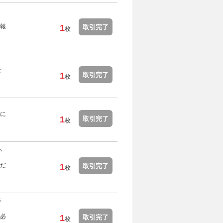
報
1
取引完了
枚
ご
1
取引完了
枚
に
1
取引完了
枚
い
だ
1
取引完了
枚
手
必
1
取引完了
枚