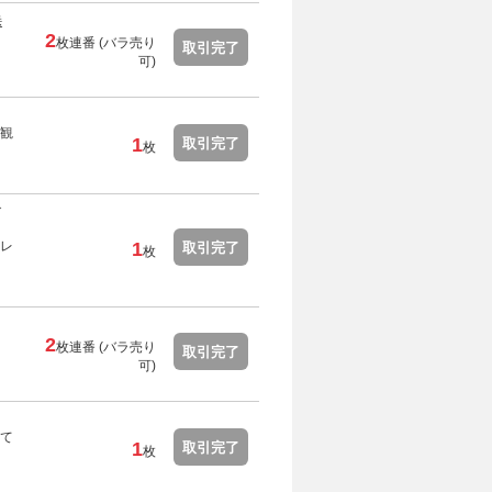
送
2
枚連番 (バラ売り
取引完了
可)
観
1
取引完了
枚
グ
レ
1
取引完了
枚
2
枚連番 (バラ売り
取引完了
可)
て
1
取引完了
枚