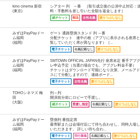
kino cinema 新宿
シアター 列 ～番 ［取引成立後の公演中止対応：
(東京)
料・手数料を差し引いた全額を返金します］
紙チケット
郵送
女性名義
塗りつぶしなし
みずほPayPayドー
ゲート 通路塁側スタンド 列 ～番
ム福岡
分配チケット 連中の枚（アプリに表示される座席と
(福岡)
覧していただく席が異なります）［...
電子チケット
名義記載なし
塗りつぶしなし
みずほPayPayドー
SMTOWN OFFICIAL JAPAN先行 座席未定 番手アプ
ム福岡
レ申込予定（当選の場合でも、アプグレ料金不要）
(福岡)
チケットはダウンロード可能になり次第、メールアド
スにて分配しますので、連絡ボード...
電子チケット
女性名義
塗りつぶしなし
TOHOシネマズ 梅
列～列
田
開演前分前にロビーで手渡し。
(大阪)
紙チケット
受渡し指定
名義記載なし
塗りつぶしなし
みずほPayPayドー
塁側列 番指定席
ム福岡
最寄駅または会場付近にて待ち合わせし、同時入場し
(福岡)
いただきます。 詳しい待ち合わ...
電子チケット
同行募集
名義記載なし
塗りつぶしなし