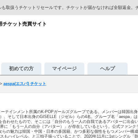
セールも取扱うチケットリセールです。チケットが届かなければ全額返金
専用チケット売買サイト
初めての方
マイページ
ヘルプ
>
aespa(エスパ) チケット
ターテインメント所属のK-POPガールズグループである。メンバーは韓国出身のK
、そして日本出身のGISELLE（ジゼル）らの4名。グループ名「aespa」は「Avat
ct」を合わせたもので、そこには「自分のもう一人の自我であるアバターに出
「もう一人の自分（アバター）」が存在しているという。公式ファンクラブ名は「my 
女らの魅力は韓国・中国・日本の多国籍、かつ多彩な個性をもつメンバー構
ハイレベル、と三拍子揃っていることで、2020年11月に1stシングル「Bla