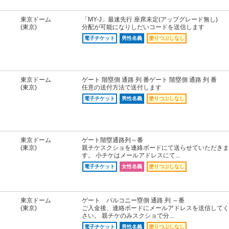
東京ドーム
「MY-J」最速先行 座席未定(アップグレード無し)
(東京)
分配が可能になりしだいコードを送信します
電子チケット
男性名義
塗りつぶしなし
東京ドーム
ゲート 階塁側 通路 列 番ゲート 階塁側 通路 列 番
(東京)
任意の送付方法で送付します
電子チケット
男性名義
塗りつぶしなし
東京ドーム
ゲート階塁通路列～番
(東京)
親チケスクショを連絡ボードにて送らせていただきま
す。 小チケはメールアドレスにて...
電子チケット
女性名義
塗りつぶしなし
東京ドーム
ゲート バルコニー塁側 通路 列 ～番
(東京)
ご入金後、連絡ボードにメールアドレスを送信してく
さい。 親チケのみスクショで分...
電子チケット
男性名義
塗りつぶしなし