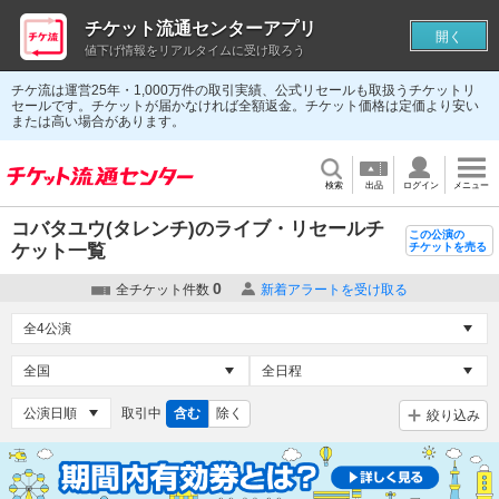
チケット流通センターアプリ
開く
値下げ情報をリアルタイムに受け取ろう
チケ流は運営25年・1,000万件の取引実績、公式リセールも取扱うチケットリ
セールです。チケットが届かなければ全額返金。チケット価格は定価より安い
または高い場合があります。
検索
出品
ログイン
メニュー
コバタユウ(タレンチ)のライブ・リセールチ
この公演の
ケット一覧
チケットを売る
0
全チケット件数
新着アラートを受け取る
取引中
含む
除く
絞り込み