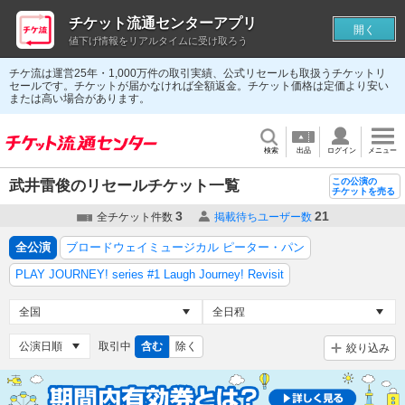
チケット流通センターアプリ
開く
値下げ情報をリアルタイムに受け取ろう
チケ流は運営25年・1,000万件の取引実績、公式リセールも取扱うチケットリ
セールです。チケットが届かなければ全額返金。チケット価格は定価より安い
または高い場合があります。
検索
出品
ログイン
メニュー
この公演の
武井雷俊のリセールチケット一覧
チケットを売る
3
21
全チケット件数
掲載待ちユーザー数
全公演
ブロードウェイミュージカル ピーター・パン
PLAY JOURNEY! series #1 Laugh Journey! Revisit
取引中
含む
除く
絞り込み