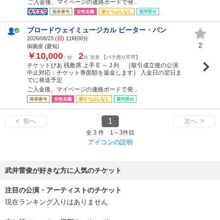
ご入金後、マイページの連絡ボードで発...
発券番号
女性名義
塗りつぶしなし
質問受付
ブロードウェイミュージカル ピーター・パン
2026/08/23 (
日
) 11時00分
2
御園座 (愛知)
￥10,000
2
/ 枚
枚 連番
【バラ売り不可】
チケットぴあ 桟敷席 上手 E ～ J 列 ［取引成立後の公演
中止対応：チケット券面額を返金します］ 入金日の翌日ま
でに発送予定
ご入金後、マイページの連絡ボードで発...
発券番号
女性名義
塗りつぶしなし
質問受付
1
< 前へ
次へ >
全 3 件 1～3件目
アイコンの説明
武井雷俊が好きな方に人気のチケット
注目の公演・アーティストのチケット
現在ランキング入りはありません