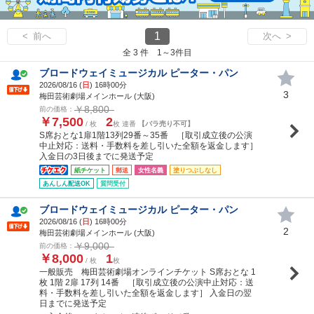
1
< 前へ
次へ >
全 3 件 1～3件目
ブロードウェイミュージカル ピーター・パン
2026/08/16 (
日
) 16時00分
3
梅田芸術劇場メインホール (大阪)
￥8,800
前の価格：
￥7,500
2
/ 枚
枚 連番
【バラ売り不可】
S席おとな1扉1階13列29番～35番 ［取引成立後の公演
中止対応：送料・手数料を差し引いた全額を返金します］
入金日の3日後までに発送予定
紙チケット
郵送
女性名義
塗りつぶしなし
あんしん配送OK
質問受付
ブロードウェイミュージカル ピーター・パン
2026/08/16 (
日
) 16時00分
2
梅田芸術劇場メインホール (大阪)
￥9,000
前の価格：
￥8,000
1
/ 枚
枚
一般販売 梅田芸術劇場オンラインチケット S席おとな 1
枚 1階 2扉 17列 14番 ［取引成立後の公演中止対応：送
料・手数料を差し引いた全額を返金します］ 入金日の翌
日までに発送予定