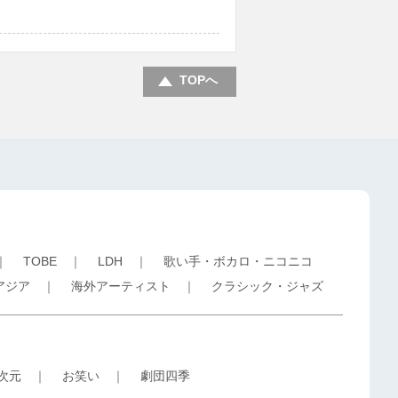
TOPへ
｜
TOBE
｜
LDH
｜
歌い手・ボカロ・ニコニコ
アジア
｜
海外アーティスト
｜
クラシック・ジャズ
5次元
｜
お笑い
｜
劇団四季