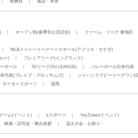
｜
歌舞伎
｜
落語・寄席
戦
｜
オープン戦(春季非公式試合)
｜
ファーム・リーグ 東地区
｜
MLBメジャーリーグベースボール(アメリカ・カナダ)
ルー)
｜
プレミアリーグ(イングランド)
ーボール
｜
SVリーグ(SV.LEAGUE)
｜
バレーボール日本代表
本代表(ブレイブ・ブロッサムズ)
｜
ジャパンラグビーリーグワン(
｜
モータースポーツ
｜
競馬
ゲーム(イベント)
｜
eスポーツ
｜
YouTuber(イベント)
｜
映画・試写会・舞台挨拶
｜
花火大会・お祭り