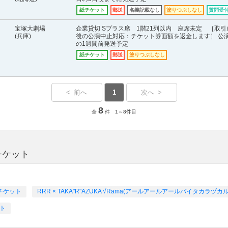
紙チケット
郵送
名義記載なし
塗りつぶしなし
質問受
宝塚大劇場
企業貸切 Sプラス席 1階21列以内 座席未定 ［取引
(兵庫)
後の公演中止対応：チケット券面額を返金します］ 公
の1週間前発送予定
紙チケット
郵送
塗りつぶしなし
< 前へ
1
次へ >
8
全
件 1～8件目
チケット
チケット
RRR × TAKA"R"AZUKA √Rama(アールアールアールバイタカラ
ト