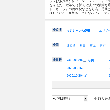
プレお披露目公演『ドン・ジュアン』に
を添えた。近年では新人公演での活躍も
ドラキュラ』の魔物役などを好演。芝居
揮している。今後も、どんなパフォーマン
全公演
マジシャンの憂鬱
エリザ
全国
北海道
秋田
宮城
東京
全日程
2026/08/08 (
土
) 秋田
2
2026/08/16 (
日
)
2
2026/10/20 (
火
)
2
絞り込