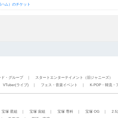
日ハム）のチケット
ンド・グループ
｜
スタートエンターテイメント（旧ジャニーズ）
｜
VTuber(ライブ)
｜
フェス・音楽イベント
｜
K-POP・韓流・
｜
宝塚 星組
｜
宝塚 宙組
｜
宝塚 専科
｜
宝塚 OG
｜
2.