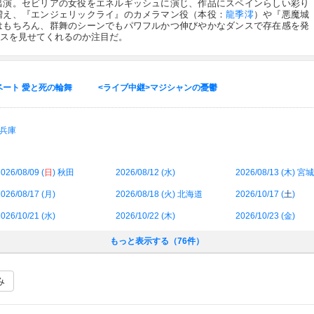
出演。セビリアの女役をエネルギッシュに演じ、作品にスペインらしい彩り
増え、『エンジェリックライ』のカメラマン役（本役：
龍季澪
）や『悪魔城
はもちろん、群舞のシーンでもパワフルかつ伸びやかなダンスで存在感を発
スを見せてくれるのか注目だ。
ベート 愛と死の輪舞
<ライブ中継>マジシャンの憂鬱
兵庫
026/08/09 (
日
) 秋田
2026/08/12 (
水
)
2026/08/13 (
木
) 宮城
026/08/17 (
月
)
2026/08/18 (
火
) 北海道
2026/10/17 (
土
)
026/10/21 (
水
)
2026/10/22 (
木
)
2026/10/23 (
金
)
もっと表示する（76件）
み