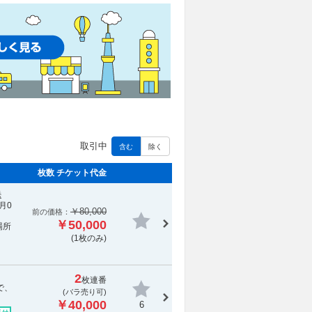
取引中
含む
除く
枚数 チケット代金
送
月0
￥80,000
前の価格：
￥50,000
場所
(1枚のみ)
2
枚連番
で、
(バラ売り可)
￥40,000
6