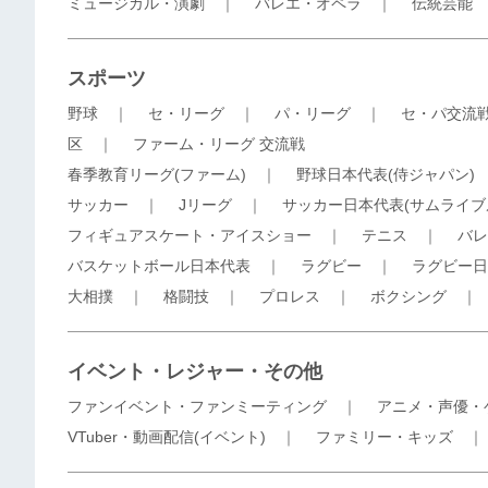
ミュージカル・演劇
｜
バレエ・オペラ
｜
伝統芸能
スポーツ
野球
｜
セ・リーグ
｜
パ・リーグ
｜
セ・パ交流
区
｜
ファーム・リーグ 交流戦
春季教育リーグ(ファーム)
｜
野球日本代表(侍ジャパン)
サッカー
｜
Jリーグ
｜
サッカー日本代表(サムライブ
フィギュアスケート・アイスショー
｜
テニス
｜
バレ
バスケットボール日本代表
｜
ラグビー
｜
ラグビー日
大相撲
｜
格闘技
｜
プロレス
｜
ボクシング
イベント・レジャー・その他
ファンイベント・ファンミーティング
｜
アニメ・声優・
VTuber・動画配信(イベント)
｜
ファミリー・キッズ