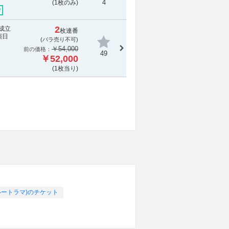
4
(1枚のみ)
付
2
成立
枚連番
演日
(
バラ売り不可
)
￥54,000
前の価格：
49
￥52,000
(1枚当り)
ヅカルートラマ)のチケット