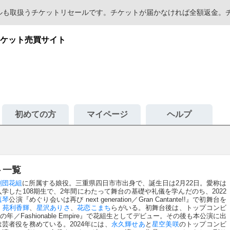
セールも取扱うチケットリセールです。チケットが届かなければ全額返金
ケット売買サイト
初めての方
マイページ
ヘルプ
ト一覧
劇団
花組
に所属する娘役。三重県四日市市出身で、誕生日は2月22日。愛称は
入学した108期生で、2年間にわたって舞台の基礎や礼儀を学んだのち、2022
真琴
公演『めぐり会いは再び next generation／Gran Cantante!!』で初舞台を
、
苑利香輝
、
星沢ありさ
、
花恋こまち
らがいる。初舞台後は、トップコンビ
／Fashionable Empire』で花組生としてデビュー。その後も本公演に出
芸者役を務めている。2024年には、
永久輝せあ
と
星空美咲
のトップコンビ