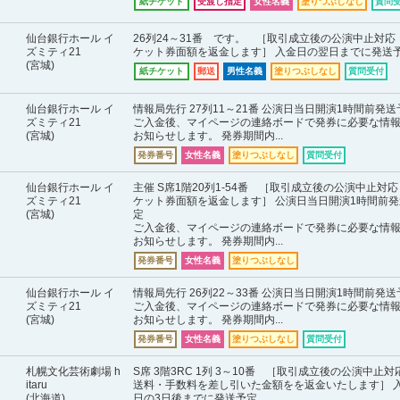
紙チケット
受渡し指定
女性名義
塗りつぶしなし
質問
仙台銀行ホール イ
26列24～31番 です。 ［取引成立後の公演中止対応
ズミティ21
ケット券面額を返金します］ 入金日の翌日までに発送
(宮城)
紙チケット
郵送
男性名義
塗りつぶしなし
質問受付
仙台銀行ホール イ
情報局先行 27列11～21番 公演日当日開演1時間前発送
ズミティ21
ご入金後、マイページの連絡ボードで発券に必要な情
(宮城)
お知らせします。 発券期間内...
発券番号
女性名義
塗りつぶしなし
質問受付
仙台銀行ホール イ
主催 S席1階20列1-54番 ［取引成立後の公演中止対
ズミティ21
ケット券面額を返金します］ 公演日当日開演1時間前発
(宮城)
定
ご入金後、マイページの連絡ボードで発券に必要な情
お知らせします。 発券期間内...
発券番号
女性名義
塗りつぶしなし
仙台銀行ホール イ
情報局先行 26列22～33番 公演日当日開演1時間前発送
ズミティ21
ご入金後、マイページの連絡ボードで発券に必要な情
(宮城)
お知らせします。 発券期間内...
発券番号
女性名義
塗りつぶしなし
質問受付
札幌文化芸術劇場 h
S席 3階3RC 1列 3～10番 ［取引成立後の公演中止対
itaru
送料・手数料を差し引いた金額をを返金いたします］ 
(北海道)
日の3日後までに発送予定