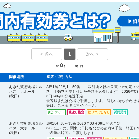
< 前へ
1
次へ >
8
全
件 1～8件目
開催場所
座席・取引方法
あきた芸術劇場ミル
A席1階28列1～50番 ［取引成立後の公演中止対応：
ハス 大ホール
料・手数料を差し引いた全額を返金します］ 2026年08
(秋田)
8日14時00分発送予定
最寄駅または会場で手渡しします。 詳しい待ち合わせ
等は、ご入金後にマイページ...
紙チケット
受渡し指定
塗りつぶしなし
質問受付
あきた芸術劇場ミル
1階18列18～35番 2026年08月08日発送予定
ハス 大ホール
8/8（土）に、関東（日比谷などの都内や千葉、埼玉）
(秋田)
ご希望の時間に手渡しします...