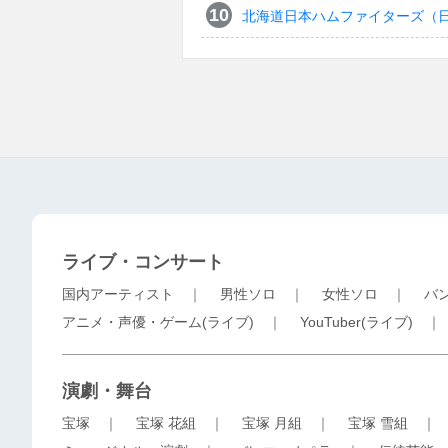
北海道日本ハムファイターズ（
ライブ・コンサート
国内アーティスト
｜
男性ソロ
｜
女性ソロ
｜
バ
アニメ・声優・ゲーム(ライブ)
｜
YouTuber(ライブ)
演劇・舞台
宝塚
｜
宝塚 花組
｜
宝塚 月組
｜
宝塚 雪組