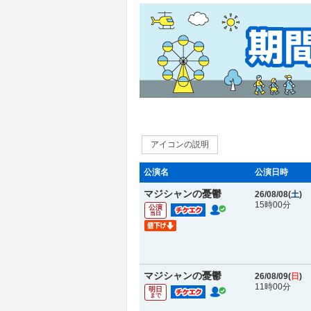
アイコンの説明
公演名
公演日時
マジシャンの憂鬱
26/08/08(
土
)
15時00分
公演
当日
マジシャンの憂鬱
26/08/09(
日
)
11時00分
明日
まで