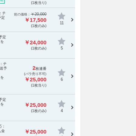
受付
(1枚当り)
：チ
￥20,000
前の価格：
予定
￥17,500
11
(1枚のみ)
予定
報を
￥24,000
5
(1枚のみ)
応：チ
2
送予
枚連番
(
バラ売り不可
)
報を
￥25,000
6
(1枚当り)
予定
報を
￥25,000
4
(1枚のみ)
応：
入金
￥25,000