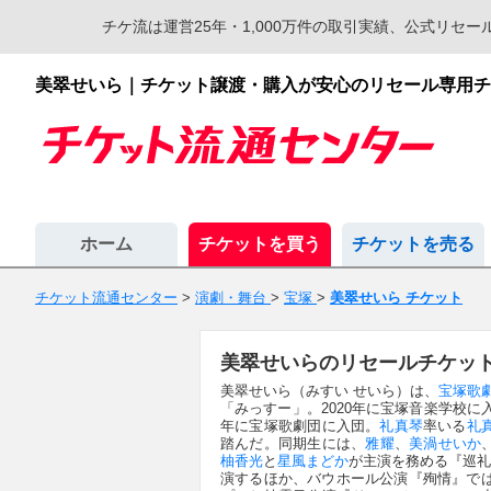
チケ流は運営25年・1,000万件の取引実績、公式リ
美翠せいら｜チケット譲渡・購入が安心のリセール専用チ
ホーム
チケットを買う
チケットを売る
チケット流通センター
>
演劇・舞台
>
宝塚
>
美翠せいら チケット
美翠せいらのリセールチケッ
美翠せいら（みすい せいら）は、
宝塚歌
「みっすー」。2020年に宝塚音楽学校に
年に宝塚歌劇団に入団。
礼真琴
率いる
礼
踏んだ。同期生には、
雅耀
、
美渦せいか
柚香光
と
星風まどか
が主演を務める『巡礼の年
演するほか、バウホール公演『殉情』では