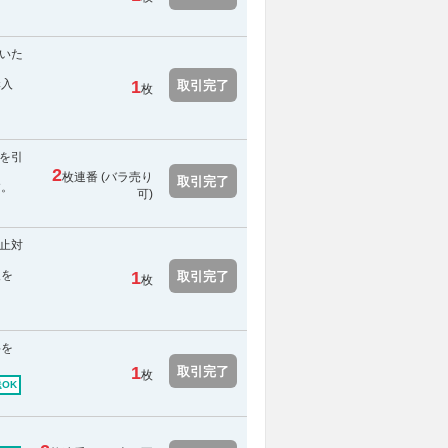
いた
購入
1
取引完了
枚
を引
2
枚連番 (バラ売り
取引完了
す。
可)
中止対
報を
1
取引完了
枚
料を
1
取引完了
枚
OK