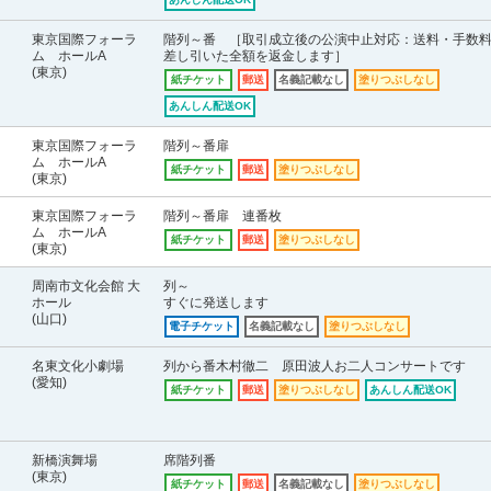
東京国際フォーラ
階列～番 ［取引成立後の公演中止対応：送料・手数
ム ホールA
差し引いた全額を返金します］
(東京)
紙チケット
郵送
名義記載なし
塗りつぶしなし
あんしん配送OK
東京国際フォーラ
階列～番扉
ム ホールA
紙チケット
郵送
塗りつぶしなし
(東京)
東京国際フォーラ
階列～番扉 連番枚
ム ホールA
紙チケット
郵送
塗りつぶしなし
(東京)
周南市文化会館 大
列～
ホール
すぐに発送します
(山口)
電子チケット
名義記載なし
塗りつぶしなし
名東文化小劇場
列から番木村徹二 原田波人お二人コンサートです
(愛知)
紙チケット
郵送
塗りつぶしなし
あんしん配送OK
新橋演舞場
席階列番
(東京)
紙チケット
郵送
名義記載なし
塗りつぶしなし