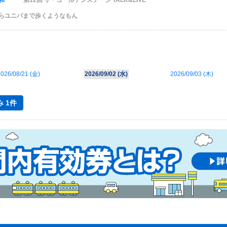
和
第12回 ザ・ゴールデンステージ TALK&LIVE
 ここからユニバまで歩くようなもん
026/08/21 (
金
)
2026/09/02 (
水
)
2026/09/03 (
木
)
 1件