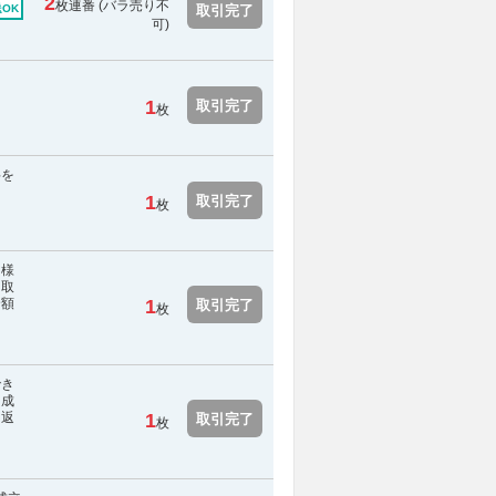
2
枚連番 (
バラ売り不
取引完了
OK
可
)
1
取引完了
枚
料を
1
取引完了
枚
名様
［取
全額
1
取引完了
枚
でき
引成
を返
1
取引完了
枚