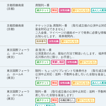
京都四條南座
席階列～番
(京都)
紙チケット
郵送
女性名義
塗りつぶしなし
あんしん配送
京都四條南座
チケットぴあ 席階列～番 ［取引成立後の公演中止対
(京都)
返金対応はできません］
ご入金後、マイページの連絡ボードで発券に必要な情
お知らせします。 発券期間内...
発券番号
女性名義
塗りつぶしなし
東京国際フォーラ
扉 階 列 ～番
ム ホールA
公演直前のため、最短の方法で郵送いたします。 福井
(東京)
石川県の方に限り、お手渡し...
紙チケット
受渡し指定
女性名義
塗りつぶしなし
東京国際フォーラ
階列～ ちょっぴりプレゼント引換券付き ［取引成立
ム ホールA
公演中止対応：送料・手数料を差し引いた全額を返金
(東京)
す］
紙チケット
郵送
女性名義
塗りつぶしなし
あんしん配送
東京国際フォーラ
階列～番 ［取引成立後の公演中止対応：送料・手数
ム ホールA
差し引いた全額を返金します］
(東京)
紙チケット
郵送
名義記載なし
塗りつぶしなし
あんしん配送OK