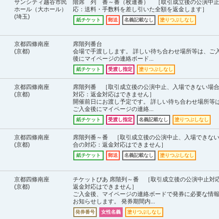
サンシティ越谷市民
階席 列 番～番（枚連番） ［取引成立後の公演中
ホール（大ホール）
応：送料・手数料を差し引いた全額を返金します］
(埼玉)
紙チケット
郵送
名義記載なし
塗りつぶしなし
京都四條南座
席階列番台
(京都)
会場で手渡しします。 詳しい待ち合わせ場所等は、ご
後にマイページの連絡ボード...
紙チケット
受渡し指定
塗りつぶしなし
京都四條南座
席階列番 ［取引成立後の公演中止、入場できない場
(京都)
対応：返金対応はできません］
開催前日にお渡し予定です。 詳しい待ち合わせ場所等
ご入金後にマイページの連絡...
紙チケット
受渡し指定
名義記載なし
塗りつぶしなし
京都四條南座
席階列番～番 ［取引成立後の公演中止、入場できな
(京都)
合の対応：返金対応はできません］
紙チケット
郵送
名義記載なし
塗りつぶしなし
京都四條南座
チケットぴあ 席階列～番 ［取引成立後の公演中止対
(京都)
返金対応はできません］
ご入金後、マイページの連絡ボードで発券に必要な情
お知らせします。 発券期間内...
発券番号
女性名義
塗りつぶしなし