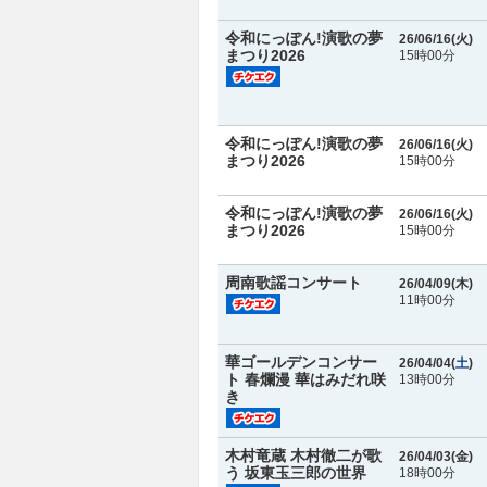
令和にっぽん!演歌の夢
26/06/16(
火
)
まつり2026
15時00分
令和にっぽん!演歌の夢
26/06/16(
火
)
まつり2026
15時00分
令和にっぽん!演歌の夢
26/06/16(
火
)
まつり2026
15時00分
周南歌謡コンサート
26/04/09(
木
)
11時00分
華ゴールデンコンサー
26/04/04(
土
)
ト 春爛漫 華はみだれ咲
13時00分
き
木村竜蔵 木村徹二が歌
26/04/03(
金
)
う 坂東玉三郎の世界
18時00分