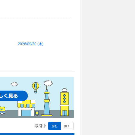
2026/09/30 (
水
)
取引中
含む
除く