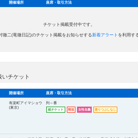
開催場所
座席・取引方法
チケット掲載受付中です。
村徹二(竜徹日記)のチケット掲載をお知らせする
新着アラート
を利用す
扱いチケット
開催場所
座席・取引方法
有楽町アイマショウ
列～番
(東京)
紙チケット
郵送
女性名義
塗りつぶしなし