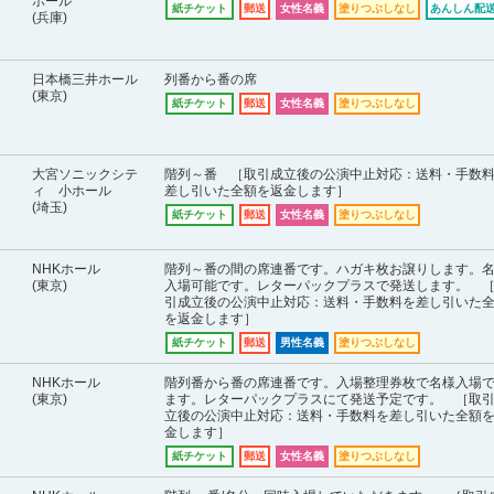
ホール
紙チケット
郵送
女性名義
塗りつぶしなし
あんしん配送
(兵庫)
日本橋三井ホール
列番から番の席
(東京)
紙チケット
郵送
女性名義
塗りつぶしなし
大宮ソニックシテ
階列～番 ［取引成立後の公演中止対応：送料・手数
ィ 小ホール
差し引いた全額を返金します］
(埼玉)
紙チケット
郵送
女性名義
塗りつぶしなし
NHKホール
階列～番の間の席連番です。ハガキ枚お譲りします。
(東京)
入場可能です。レターパックプラスで発送します。 
引成立後の公演中止対応：送料・手数料を差し引いた
を返金します］
紙チケット
郵送
男性名義
塗りつぶしなし
NHKホール
階列番から番の席連番です。入場整理券枚で名様入場
(東京)
ます。レターパックプラスにて発送予定です。 ［取
立後の公演中止対応：送料・手数料を差し引いた全額
金します］
紙チケット
郵送
女性名義
塗りつぶしなし