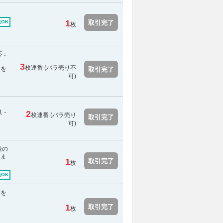
1
取引完了
OK
枚
応：
3
枚連番 (
バラ売り不
報を
取引完了
可
)
県・
2
枚連番 (バラ売り
取引完了
可)
後の
しま
1
取引完了
枚
OK
料を
1
取引完了
枚