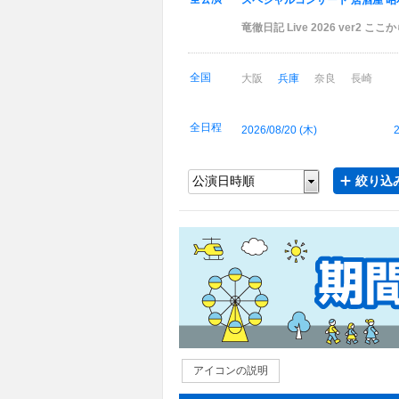
スペシャルコンサート 居酒屋 昭
竜徹日記 Live 2026 ver2
全国
大阪
兵庫
奈良
長崎
全日程
2026/08/20 (
木
)
2
絞り込み
アイコンの説明