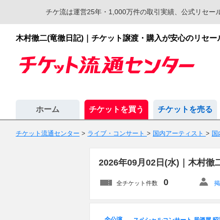
チケ流は運営25年・1,000万件の取引実績、公式リ
木村徹二(竜徹日記)｜チケット譲渡・購入が安心のリセ
ホーム
チケットを買う
チケットを売る
チケット流通センター
>
ライブ・コンサート
>
国内アーティスト
>
国
2026年09月02日(水)｜木
0
全チケット件数
掲
全公演