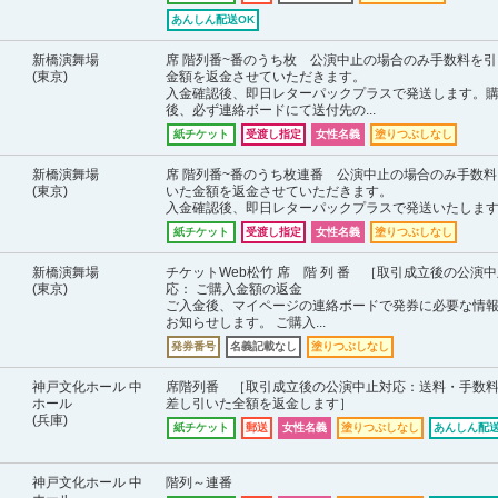
あんしん配送OK
新橋演舞場
席 階列番~番のうち枚 公演中止の場合のみ手数料を引
(東京)
金額を返金させていただきます。
入金確認後、即日レターパックプラスで発送します。
後、必ず連絡ボードにて送付先の...
紙チケット
受渡し指定
女性名義
塗りつぶしなし
新橋演舞場
席 階列番~番のうち枚連番 公演中止の場合のみ手数料
(東京)
いた金額を返金させていただきます。
入金確認後、即日レターパックプラスで発送いたしま
紙チケット
受渡し指定
女性名義
塗りつぶしなし
新橋演舞場
チケットWeb松竹 席 階 列 番 ［取引成立後の公演
(東京)
応： ご購入金額の返金
ご入金後、マイページの連絡ボードで発券に必要な情
お知らせします。 ご購入...
発券番号
名義記載なし
塗りつぶしなし
神戸文化ホール 中
席階列番 ［取引成立後の公演中止対応：送料・手数
ホール
差し引いた全額を返金します］
(兵庫)
紙チケット
郵送
女性名義
塗りつぶしなし
あんしん配送
神戸文化ホール 中
階列～連番