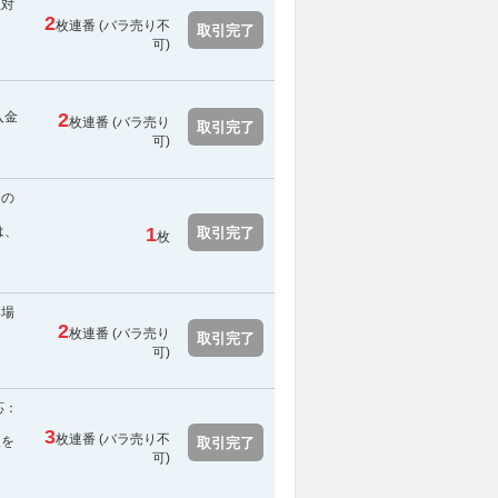
止対
2
枚連番 (
バラ売り不
取引完了
可
)
入金
2
枚連番 (バラ売り
取引完了
可)
合の
は、
1
取引完了
枚
い場
2
枚連番 (バラ売り
取引完了
可)
応：
3
枚連番 (
バラ売り不
報を
取引完了
可
)