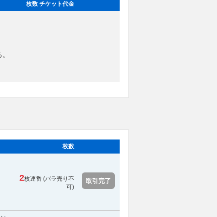
枚数 チケット代金
る。
枚数
2
枚連番 (
バラ売り不
取引完了
可
)