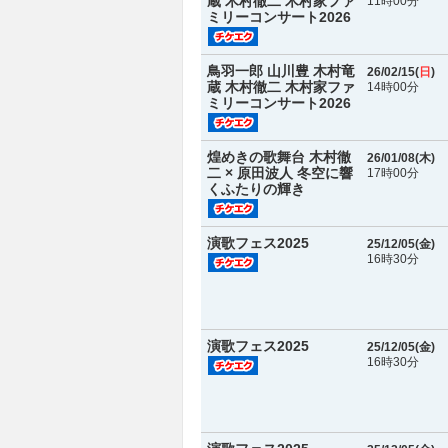
蔵 木村徹二 木村家ファ
11時00分
ミリーコンサート2026
鳥羽一郎 山川豊 木村竜
26/02/15(
日
)
蔵 木村徹二 木村家ファ
14時00分
ミリーコンサート2026
煌めきの歌舞台 木村徹
26/01/08(
木
)
二 × 原田波人 冬空に響
17時00分
くふたりの輝き
演歌フェス2025
25/12/05(
金
)
16時30分
演歌フェス2025
25/12/05(
金
)
16時30分