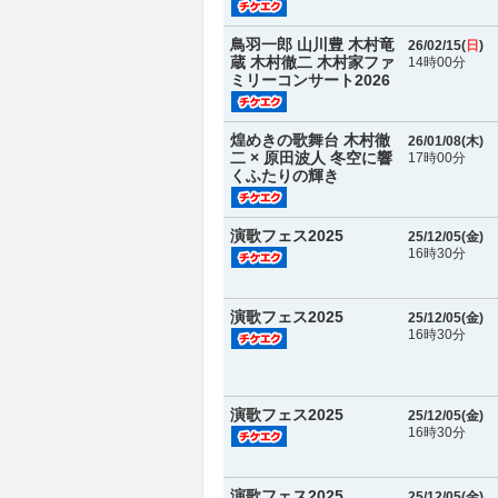
鳥羽一郎 山川豊 木村竜
26/02/15(
日
)
蔵 木村徹二 木村家ファ
14時00分
ミリーコンサート2026
煌めきの歌舞台 木村徹
26/01/08(
木
)
二 × 原田波人 冬空に響
17時00分
くふたりの輝き
演歌フェス2025
25/12/05(
金
)
16時30分
演歌フェス2025
25/12/05(
金
)
16時30分
演歌フェス2025
25/12/05(
金
)
16時30分
演歌フェス2025
25/12/05(
金
)