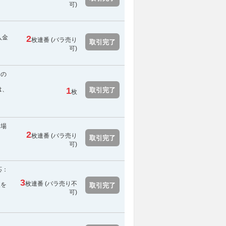
可
)
入金
2
枚連番 (バラ売り
取引完了
可)
合の
は、
1
取引完了
枚
い場
2
枚連番 (バラ売り
取引完了
可)
応：
3
枚連番 (
バラ売り不
報を
取引完了
可
)