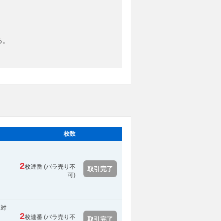
る。
枚数
2
枚連番 (
バラ売り不
取引完了
可
)
止対
2
枚連番 (
バラ売り不
取引完了