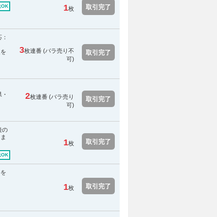
1
取引完了
OK
枚
応：
3
枚連番 (
バラ売り不
報を
取引完了
可
)
県・
2
枚連番 (バラ売り
取引完了
可)
後の
しま
1
取引完了
枚
OK
料を
1
取引完了
枚