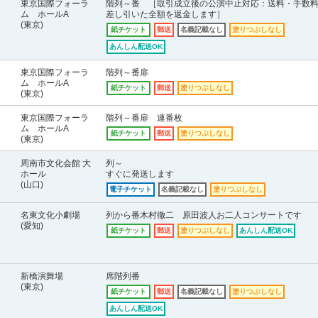
東京国際フォーラ
階列～番 ［取引成立後の公演中止対応：送料・手数
ム ホールA
差し引いた全額を返金します］
(東京)
紙チケット
郵送
名義記載なし
塗りつぶしなし
あんしん配送OK
東京国際フォーラ
階列～番扉
ム ホールA
紙チケット
郵送
塗りつぶしなし
(東京)
東京国際フォーラ
階列～番扉 連番枚
ム ホールA
紙チケット
郵送
塗りつぶしなし
(東京)
周南市文化会館 大
列～
ホール
すぐに発送します
(山口)
電子チケット
名義記載なし
塗りつぶしなし
名東文化小劇場
列から番木村徹二 原田波人お二人コンサートです
(愛知)
紙チケット
郵送
塗りつぶしなし
あんしん配送OK
新橋演舞場
席階列番
(東京)
紙チケット
郵送
名義記載なし
塗りつぶしなし
あんしん配送OK