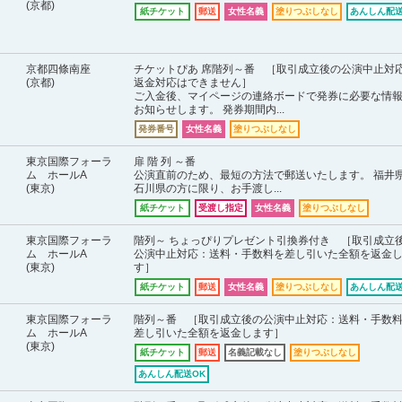
(京都)
紙チケット
郵送
女性名義
塗りつぶしなし
あんしん配送
京都四條南座
チケットぴあ 席階列～番 ［取引成立後の公演中止対
(京都)
返金対応はできません］
ご入金後、マイページの連絡ボードで発券に必要な情
お知らせします。 発券期間内...
発券番号
女性名義
塗りつぶしなし
東京国際フォーラ
扉 階 列 ～番
ム ホールA
公演直前のため、最短の方法で郵送いたします。 福井
(東京)
石川県の方に限り、お手渡し...
紙チケット
受渡し指定
女性名義
塗りつぶしなし
東京国際フォーラ
階列～ ちょっぴりプレゼント引換券付き ［取引成立
ム ホールA
公演中止対応：送料・手数料を差し引いた全額を返金
(東京)
す］
紙チケット
郵送
女性名義
塗りつぶしなし
あんしん配送
東京国際フォーラ
階列～番 ［取引成立後の公演中止対応：送料・手数
ム ホールA
差し引いた全額を返金します］
(東京)
紙チケット
郵送
名義記載なし
塗りつぶしなし
あんしん配送OK