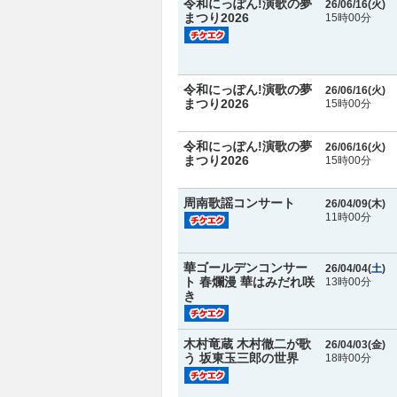
令和にっぽん!演歌の夢
26/06/16(
火
)
まつり2026
15時00分
令和にっぽん!演歌の夢
26/06/16(
火
)
まつり2026
15時00分
令和にっぽん!演歌の夢
26/06/16(
火
)
まつり2026
15時00分
周南歌謡コンサート
26/04/09(
木
)
11時00分
華ゴールデンコンサー
26/04/04(
土
)
ト 春爛漫 華はみだれ咲
13時00分
き
木村竜蔵 木村徹二が歌
26/04/03(
金
)
う 坂東玉三郎の世界
18時00分