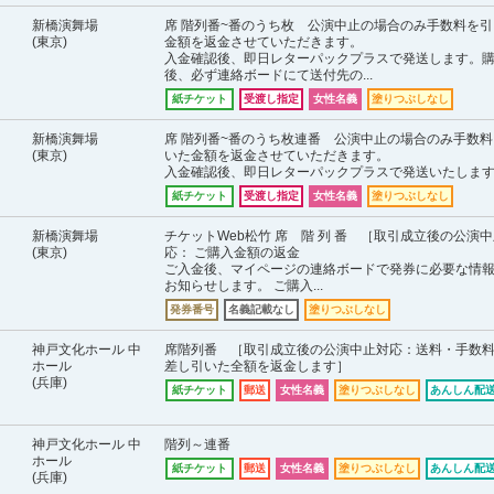
新橋演舞場
席 階列番~番のうち枚 公演中止の場合のみ手数料を引
(東京)
金額を返金させていただきます。
入金確認後、即日レターパックプラスで発送します。
後、必ず連絡ボードにて送付先の...
紙チケット
受渡し指定
女性名義
塗りつぶしなし
新橋演舞場
席 階列番~番のうち枚連番 公演中止の場合のみ手数料
(東京)
いた金額を返金させていただきます。
入金確認後、即日レターパックプラスで発送いたしま
紙チケット
受渡し指定
女性名義
塗りつぶしなし
新橋演舞場
チケットWeb松竹 席 階 列 番 ［取引成立後の公演
(東京)
応： ご購入金額の返金
ご入金後、マイページの連絡ボードで発券に必要な情
お知らせします。 ご購入...
発券番号
名義記載なし
塗りつぶしなし
神戸文化ホール 中
席階列番 ［取引成立後の公演中止対応：送料・手数
ホール
差し引いた全額を返金します］
(兵庫)
紙チケット
郵送
女性名義
塗りつぶしなし
あんしん配送
神戸文化ホール 中
階列～連番
ホール
紙チケット
郵送
女性名義
塗りつぶしなし
あんしん配送
(兵庫)