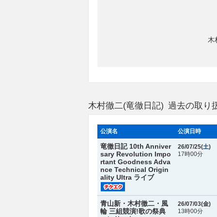
木
木村徹二(竜徹日記) 過去の取り
公演名
公演日時
竜徹日記 10th Anniver
26/07/25(
土
)
sary Revolution Impo
17時00分
rtant Goodness Adva
nce Technical Origin
ality Ultra ライブ
青山新・木村徹二・風
26/07/03(
金
)
輪 三組競演!歌の祭典
13時00分