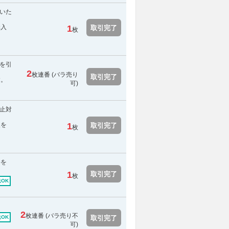
いた
購入
1
取引完了
枚
を引
2
枚連番 (バラ売り
取引完了
す。
可)
中止対
報を
1
取引完了
枚
料を
1
取引完了
枚
OK
2
枚連番 (
バラ売り不
取引完了
OK
可
)