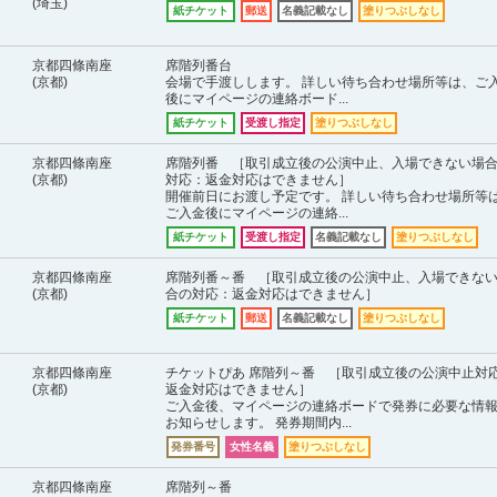
(埼玉)
紙チケット
郵送
名義記載なし
塗りつぶしなし
京都四條南座
席階列番台
(京都)
会場で手渡しします。 詳しい待ち合わせ場所等は、ご
後にマイページの連絡ボード...
紙チケット
受渡し指定
塗りつぶしなし
京都四條南座
席階列番 ［取引成立後の公演中止、入場できない場
(京都)
対応：返金対応はできません］
開催前日にお渡し予定です。 詳しい待ち合わせ場所等
ご入金後にマイページの連絡...
紙チケット
受渡し指定
名義記載なし
塗りつぶしなし
京都四條南座
席階列番～番 ［取引成立後の公演中止、入場できな
(京都)
合の対応：返金対応はできません］
紙チケット
郵送
名義記載なし
塗りつぶしなし
京都四條南座
チケットぴあ 席階列～番 ［取引成立後の公演中止対
(京都)
返金対応はできません］
ご入金後、マイページの連絡ボードで発券に必要な情
お知らせします。 発券期間内...
発券番号
女性名義
塗りつぶしなし
京都四條南座
席階列～番