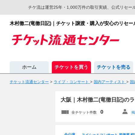
チケ流は運営25年・1,000万件の取引実績、公式リ
木村徹二(竜徹日記)｜チケット譲渡・購入が安心のリセ
ホーム
チケットを買う
チケットを売る
チケット流通センター
>
ライブ・コンサート
>
国内アーティスト
>
国
大阪｜木村徹二(竜徹日記)の
0
全チケット件数
掲
全公演