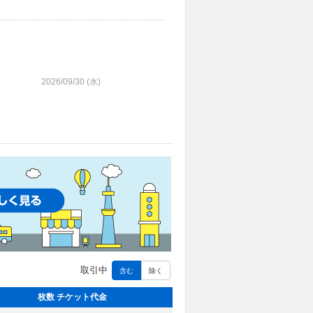
2026/09/30 (
水
)
取引中
含む
除く
枚数 チケット代金