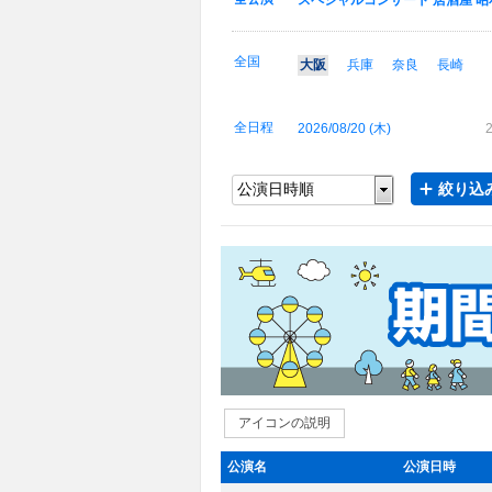
スペシャルコンサート 居酒屋 昭
全国
大阪
兵庫
奈良
長崎
全日程
2026/08/20 (
木
)
2
絞り込み
アイコンの説明
公演名
公演日時