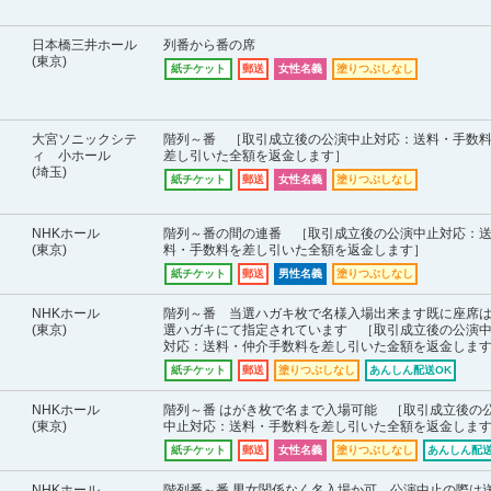
日本橋三井ホール
列番から番の席
(東京)
紙チケット
郵送
女性名義
塗りつぶしなし
大宮ソニックシテ
階列～番 ［取引成立後の公演中止対応：送料・手数
ィ 小ホール
差し引いた全額を返金します］
(埼玉)
紙チケット
郵送
女性名義
塗りつぶしなし
NHKホール
階列～番の間の連番 ［取引成立後の公演中止対応：
(東京)
料・手数料を差し引いた全額を返金します］
紙チケット
郵送
男性名義
塗りつぶしなし
NHKホール
階列～番 当選ハガキ枚で名様入場出来ます既に座席
(東京)
選ハガキにて指定されています ［取引成立後の公演
対応：送料・仲介手数料を差し引いた金額を返金しま
紙チケット
郵送
塗りつぶしなし
あんしん配送OK
NHKホール
階列～番 はがき枚で名まで入場可能 ［取引成立後の
(東京)
中止対応：送料・手数料を差し引いた全額を返金しま
紙チケット
郵送
女性名義
塗りつぶしなし
あんしん配送
NHKホール
階列番～番 男女関係なく名入場か可 公演中止の際は