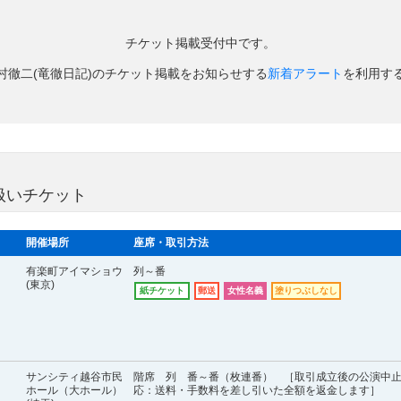
チケット掲載受付中です。
村徹二(竜徹日記)のチケット掲載をお知らせする
新着アラート
を利用す
扱いチケット
開催場所
座席・取引方法
有楽町アイマショウ
列～番
(東京)
紙チケット
郵送
女性名義
塗りつぶしなし
サンシティ越谷市民
階席 列 番～番（枚連番） ［取引成立後の公演中
ホール（大ホール）
応：送料・手数料を差し引いた全額を返金します］