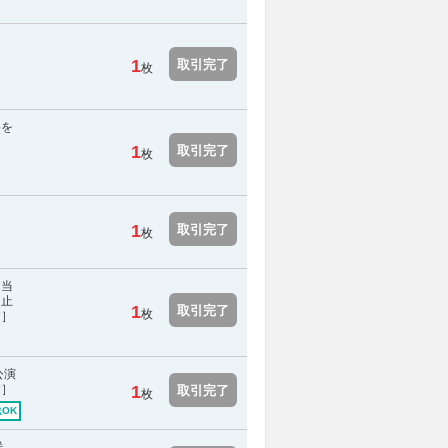
1
取引完了
枚
料を
1
取引完了
枚
送
1
取引完了
枚
は当
中止
1
取引完了
枚
す］
公演
す］
1
取引完了
枚
OK
送