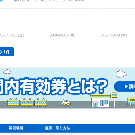
和
第12回 ザ・ゴールデンステージ TALK&LIVE
026/08/21 (
金
)
2026/09/02 (
水
)
2026/09/03 (
木
)
 1件
開催場所
座席・取引方法