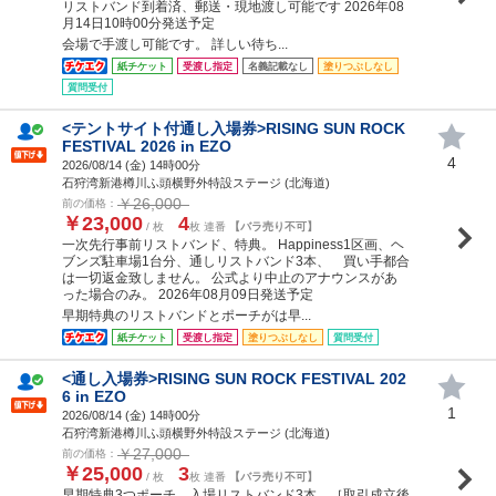
リストバンド到着済、郵送・現地渡し可能です 2026年08
月14日10時00分発送予定
会場で手渡し可能です。 詳しい待ち...
紙チケット
受渡し指定
名義記載なし
塗りつぶしなし
質問受付
<テントサイト付通し入場券>RISING SUN ROCK
FESTIVAL 2026 in EZO
4
2026/08/14 (
金
) 14時00分
石狩湾新港樽川ふ頭横野外特設ステージ (北海道)
￥26,000
前の価格：
￥23,000
4
/ 枚
枚 連番
【バラ売り不可】
一次先行事前リストバンド、特典。 Happiness1区画、ヘ
ブンズ駐車場1台分、通しリストバンド3本、 買い手都合
は一切返金致しません。 公式より中止のアナウンスがあ
った場合のみ。 2026年08月09日発送予定
早期特典のリストバンドとポーチがは早...
紙チケット
受渡し指定
塗りつぶしなし
質問受付
<通し入場券>RISING SUN ROCK FESTIVAL 202
6 in EZO
1
2026/08/14 (
金
) 14時00分
石狩湾新港樽川ふ頭横野外特設ステージ (北海道)
￥27,000
前の価格：
￥25,000
3
/ 枚
枚 連番
【バラ売り不可】
早期特典3つポーチ、入場リストバンド3本 ［取引成立後