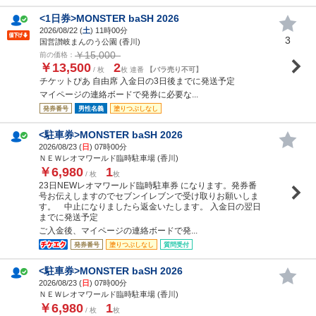
<1日券>MONSTER baSH 2026
2026/08/22 (
土
) 11時00分
3
国営讃岐まんのう公園 (香川)
￥15,000
前の価格：
￥13,500
2
/ 枚
枚 連番
【バラ売り不可】
チケットぴあ 自由席 入金日の3日後までに発送予定
マイページの連絡ボードで発券に必要な...
発券番号
男性名義
塗りつぶしなし
<駐車券>MONSTER baSH 2026
2026/08/23 (
日
) 07時00分
ＮＥＷレオマワールド臨時駐車場 (香川)
￥6,980
1
/ 枚
枚
23日NEWレオマワールド臨時駐車券 になります。発券番
号お伝えしますのでセブンイレブンで受け取りお願いしま
す。 中止になりましたら返金いたします。 入金日の翌日
までに発送予定
ご入金後、マイページの連絡ボードで発...
発券番号
塗りつぶしなし
質問受付
<駐車券>MONSTER baSH 2026
2026/08/23 (
日
) 07時00分
ＮＥＷレオマワールド臨時駐車場 (香川)
￥6,980
1
/ 枚
枚