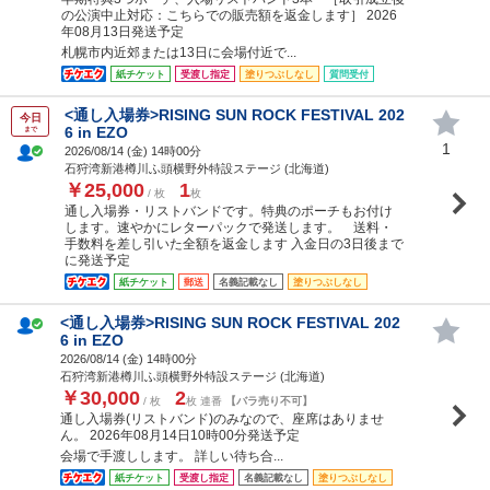
の公演中止対応：こちらでの販売額を返金します］ 2026
年08月13日発送予定
札幌市内近郊または13日に会場付近で...
紙チケット
受渡し指定
塗りつぶしなし
質問受付
<通し入場券>RISING SUN ROCK FESTIVAL 202
今日
6 in EZO
まで
1
2026/08/14 (
金
) 14時00分
石狩湾新港樽川ふ頭横野外特設ステージ (北海道)
￥25,000
1
/ 枚
枚
通し入場券・リストバンドです。特典のポーチもお付け
します。速やかにレターパックで発送します。 送料・
手数料を差し引いた全額を返金します 入金日の3日後まで
に発送予定
紙チケット
郵送
名義記載なし
塗りつぶしなし
<通し入場券>RISING SUN ROCK FESTIVAL 202
6 in EZO
2026/08/14 (
金
) 14時00分
石狩湾新港樽川ふ頭横野外特設ステージ (北海道)
￥30,000
2
/ 枚
枚 連番
【バラ売り不可】
通し入場券(リストバンド)のみなので、座席はありませ
ん。 2026年08月14日10時00分発送予定
会場で手渡しします。 詳しい待ち合...
紙チケット
受渡し指定
名義記載なし
塗りつぶしなし