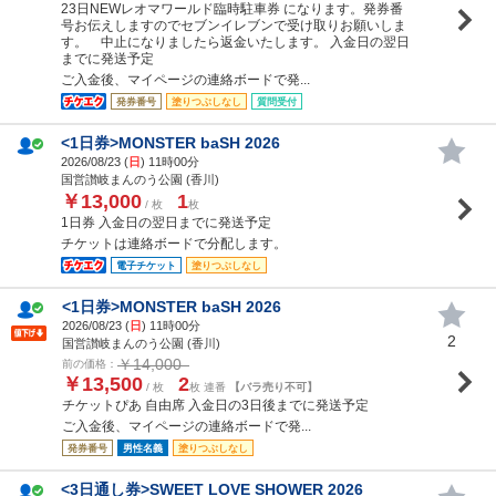
23日NEWレオマワールド臨時駐車券 になります。発券番
号お伝えしますのでセブンイレブンで受け取りお願いしま
す。 中止になりましたら返金いたします。 入金日の翌日
までに発送予定
ご入金後、マイページの連絡ボードで発...
発券番号
塗りつぶしなし
質問受付
<1日券>MONSTER baSH 2026
2026/08/23 (
日
) 11時00分
国営讃岐まんのう公園 (香川)
￥13,000
1
/ 枚
枚
1日券 入金日の翌日までに発送予定
チケットは連絡ボードで分配します。
電子チケット
塗りつぶしなし
<1日券>MONSTER baSH 2026
2026/08/23 (
日
) 11時00分
2
国営讃岐まんのう公園 (香川)
￥14,000
前の価格：
￥13,500
2
/ 枚
枚 連番
【バラ売り不可】
チケットぴあ 自由席 入金日の3日後までに発送予定
ご入金後、マイページの連絡ボードで発...
発券番号
男性名義
塗りつぶしなし
<3日通し券>SWEET LOVE SHOWER 2026