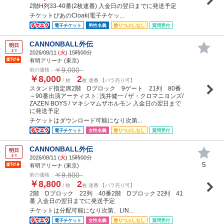
2階H列33-40番(2枚連番) 入金日の翌日までに発送予定
チケットぴあのCloak(電子チケッ...
電子チケット
男性名義
塗りつぶしなし
質問受付
CANNONBALL外伝
明日
まで
2026/08/11 (
火
) 15時00分
有明アリーナ (東京)
￥9,000
前の価格：
￥8,000
2
/ 枚
枚 連番 【バラ売り可】
スタンド指定席2階 Dブロック 9ゲート 21列 80番
～90番出演アーティスト: 浅井健一 / ザ・クロマニヨンズ/
ZAZEN BOYS / マキシマムザホルモン 入金日の翌日まで
に発送予定
チケットはダウンロード可能になり次第...
電子チケット
女性名義
塗りつぶしなし
質問受付
CANNONBALL外伝
明日
まで
2026/08/11 (
火
) 15時00分
5
有明アリーナ (東京)
￥9,800
前の価格：
￥8,800
2
/ 枚
枚 連番 【バラ売り可】
2階 Dブロック 22列 40番2階 Dブロック 22列 41
番 入金日の翌日までに発送予定
チケットは分配可能になり次第、LIN...
電子チケット
女性名義
塗りつぶしなし
質問受付