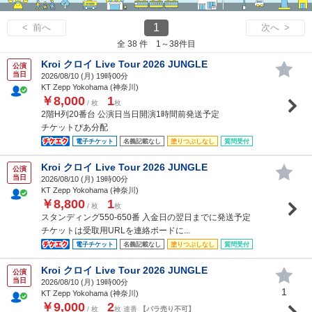
1
< 前へ
次へ >
全 38 件 1～38件目
Kroi クロイ Live Tour 2026 JUNGLE
公演
当日
2026/08/10 (
月
) 19時00分
KT Zepp Yokohama (神奈川)
￥8,000
1
/ 枚
枚
2階H列20番台 公演日当日開演1時間前発送予定
チケットぴあ分配
電子チケット
名義記載なし
塗りつぶしなし
質問受付
Kroi クロイ Live Tour 2026 JUNGLE
公演
当日
2026/08/10 (
月
) 19時00分
KT Zepp Yokohama (神奈川)
￥8,800
1
/ 枚
枚
スタンディング550-650番 入金日の翌日までに発送予定
チケットは受取用URLを連絡ボードに...
電子チケット
名義記載なし
塗りつぶしなし
質問受付
Kroi クロイ Live Tour 2026 JUNGLE
公演
当日
2026/08/10 (
月
) 19時00分
1
KT Zepp Yokohama (神奈川)
￥9,000
2
/ 枚
枚 連番
【バラ売り不可】