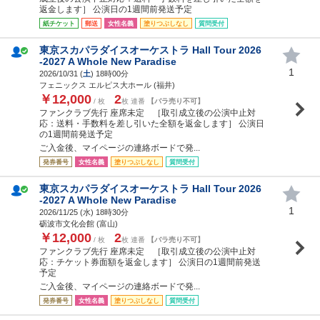
返金します］ 公演日の1週間前発送予定
紙チケット
郵送
女性名義
塗りつぶしなし
質問受付
東京スカパラダイスオーケストラ Hall Tour 2026
-2027 A Whole New Paradise
1
2026/10/31 (
土
) 18時00分
フェニックス エルピス大ホール (福井)
￥12,000
2
/ 枚
枚 連番
【バラ売り不可】
ファンクラブ先行 座席未定 ［取引成立後の公演中止対
応：送料・手数料を差し引いた全額を返金します］ 公演日
の1週間前発送予定
ご入金後、マイページの連絡ボードで発...
発券番号
女性名義
塗りつぶしなし
質問受付
東京スカパラダイスオーケストラ Hall Tour 2026
-2027 A Whole New Paradise
1
2026/11/25 (
水
) 18時30分
砺波市文化会館 (富山)
￥12,000
2
/ 枚
枚 連番
【バラ売り不可】
ファンクラブ先行 座席未定 ［取引成立後の公演中止対
応：チケット券面額を返金します］ 公演日の1週間前発送
予定
ご入金後、マイページの連絡ボードで発...
発券番号
女性名義
塗りつぶしなし
質問受付