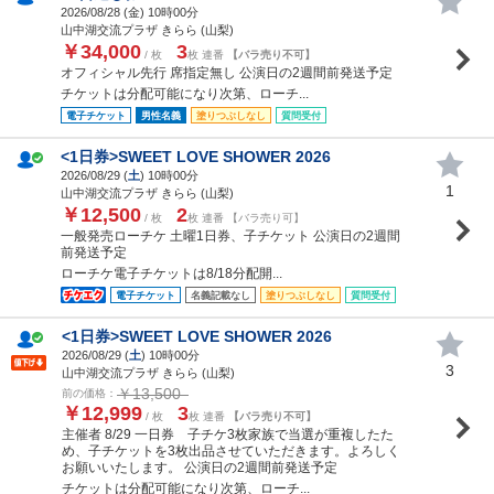
2026/08/28 (
金
) 10時00分
山中湖交流プラザ きらら (山梨)
￥34,000
3
/ 枚
枚 連番
【バラ売り不可】
オフィシャル先行 席指定無し 公演日の2週間前発送予定
チケットは分配可能になり次第、ローチ...
電子チケット
男性名義
塗りつぶしなし
質問受付
<1日券>SWEET LOVE SHOWER 2026
2026/08/29 (
土
) 10時00分
1
山中湖交流プラザ きらら (山梨)
￥12,500
2
/ 枚
枚 連番 【バラ売り可】
一般発売ローチケ 土曜1日券、子チケット 公演日の2週間
前発送予定
ローチケ電子チケットは8/18分配開...
電子チケット
名義記載なし
塗りつぶしなし
質問受付
<1日券>SWEET LOVE SHOWER 2026
2026/08/29 (
土
) 10時00分
3
山中湖交流プラザ きらら (山梨)
￥13,500
前の価格：
￥12,999
3
/ 枚
枚 連番
【バラ売り不可】
主催者 8/29 一日券 子チケ3枚家族で当選が重複したた
め、子チケットを3枚出品させていただきます。よろしく
お願いいたします。 公演日の2週間前発送予定
チケットは分配可能になり次第、ローチ...