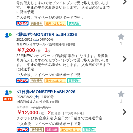
号お伝えしますのでセブンイレブンで受け取りお願いしま
す。 中止の場合のみ返金いたします。 入金日の翌日まで
に発送予定
ご入金後、マイページの連絡ボードで発...
発券番号
塗りつぶしなし
質問受付
<駐車券>MONSTER baSH 2026
2026/08/22 (
土
) 07時00分
1
ＮＥＷレオマワールド臨時駐車場 (香川)
￥7,200
1
/ 枚
枚
22日NEWレオマワールド臨時駐車券 になります。発券番
号お伝えしますのでセブンイレブンで受け取りお願いしま
す。 中止の場合のみ返金いたします。 入金日の翌日まで
に発送予定
ご入金後、マイページの連絡ボードで発...
発券番号
塗りつぶしなし
質問受付
<1日券>MONSTER baSH 2026
2026/08/22 (
土
) 11時00分
1
国営讃岐まんのう公園 (香川)
￥13,000
前の価格：
￥12,000
2
/ 枚
枚 連番
【バラ売り不可】
チケットぴあ 座席未定 入金日の3日後までに発送予定
ご入金後、マイページの連絡ボードで発...
発券番号
女性名義
塗りつぶしなし
質問受付