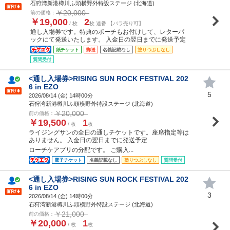
石狩湾新港樽川ふ頭横野外特設ステージ (北海道)
￥20,000
前の価格：
￥19,000
2
/ 枚
枚 連番 【バラ売り可】
通し入場券です。特典のポーチもお付けして、レターパ
ックにて発送いたします。 入金日の翌日までに発送予定
紙チケット
郵送
名義記載なし
塗りつぶしなし
質問受付
<通し入場券>RISING SUN ROCK FESTIVAL 202
6 in EZO
5
2026/08/14 (
金
) 14時00分
石狩湾新港樽川ふ頭横野外特設ステージ (北海道)
￥20,000
前の価格：
￥19,500
1
/ 枚
枚
ライジングサンの全日の通しチケットです。座席指定等は
ありません。 入金日の翌日までに発送予定
ローチケアプリの分配です。 ご購入...
電子チケット
名義記載なし
塗りつぶしなし
質問受付
<通し入場券>RISING SUN ROCK FESTIVAL 202
6 in EZO
3
2026/08/14 (
金
) 14時00分
石狩湾新港樽川ふ頭横野外特設ステージ (北海道)
￥21,000
前の価格：
￥20,000
1
/ 枚
枚