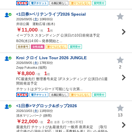
電子チケット
名義記載なし
塗りつぶしなし
質問受付
<1日券>ベリテンライブ2026 Special
2026/09/05 (
土
) 10時00分
井頭公園 運動広場 (栃木)
￥11,000
1
/ 枚
枚
イープラス スタンディング 公演日の10日前発送予定
8/26(水)14:00～発券開始と...
発券番号
女性名義
塗りつぶしなし
質問受付
Kroi クロイ Live Tour 2026 JUNGLE
2026/09/05 (
土
) 17時30分
2
Zepp Fukuoka (福岡)
￥8,800
1
/ 枚
枚
FC最速先行 整理番号未定 1Fスタンディング 公演日の1週
間前発送予定
チケットはダウンロード可能になり次第...
電子チケット
名義記載なし
塗りつぶしなし
質問受付
<1日券>マグロック&ポップ2026
2026/10/03 (
土
) 11時00分
13
清水マリンパーク (静岡)
￥22,000
2
/ 枚
枚 連番
【バラ売り不可】
最速先行 チケットぴあ最速先行 一般席 座席未定 ［取引
成立後の公演中止対応：送料・手数料を差し引いた全額を