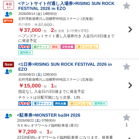
<テントサイト付通し入場券>RISING SUN ROCK
今日
FESTIVAL 2026 in EZO
まで
2026/08/14 (
金
) 14時00分
石狩湾新港樽川ふ頭横野外特設ステージ (北海道)
￥37,500
前の価格：
￥37,000
2
/ 枚
枚 連番
【バラ売り不可】
ヘブンズテントサイト通し入場券付き 入金日の3日後まで
に発送予定
紙チケット
郵送
女性名義
塗りつぶしなし
質問受付
<1日券>RISING SUN ROCK FESTIVAL 2026 in
New
EZO
2026/08/15 (
土
) 12時30分
石狩湾新港樽川ふ頭横野外特設ステージ (北海道)
￥15,000
1
/ 枚
枚
指定なし 入金日の3日後までに発送予定
チケットは分配可能になり次第、LIN...
電子チケット
男性名義
塗りつぶしなし
質問受付
<駐車券>MONSTER baSH 2026
2026/08/22 (
土
) 07時00分
1
ＮＥＷレオマワールド臨時駐車場 (香川)
￥7,200
1
/ 枚
枚
22日NEWレオマワールド臨時駐車券 になります。発券番