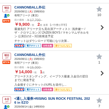
CANNONBALL外伝
明日
まで
2026/08/11 (
火
) 15時00分
10
有明アリーナ (東京)
￥17,700
前の価格：
￥9,900
2
/ 枚
枚 連番
【バラ売り不可】
最速先行 アリーナ立ち見出演アーティスト: 浅井健一 /
ザ・クロマニヨンズ/ ZAZEN BOYS / マキシマムザホルモ
ン 公演日の2～3日前発送予定
チケットはダウンロード可能になり次第...
電子チケット
女性名義
塗りつぶしなし
CANNONBALL外伝
明日
まで
2026/08/11 (
火
) 15時00分
1
有明アリーナ (東京)
￥15,000
前の価格：
￥14,000
1
/ 枚
枚
アリーナスタンディング、イープラス最速 入金日の翌日
までに発送予定
入金後すぐにチケットのURLを送付し...
電子チケット
女性名義
塗りつぶしなし
<通し入場券>RISING SUN ROCK FESTIVAL 202
今日
6 in EZO
まで
7
2026/08/14 (
金
) 14時00分