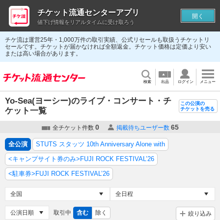
チケット流通センターアプリ
開く
値下げ情報をリアルタイムに受け取ろう
チケ流は運営25年・1,000万件の取引実績、公式リセールも取扱うチケットリ
セールです。チケットが届かなければ全額返金。チケット価格は定価より安い
または高い場合があります。
検索
出品
ログイン
メニュー
Yo-Sea(ヨーシー)のライブ・コンサート・チ
この公演の
ケット一覧
チケットを売る
0
65
全チケット件数
掲載待ちユーザー数
全公演
STUTS スタッツ 10th Anniversary Alone with
<キャンプサイト券のみ>FUJI ROCK FESTIVAL’26
<駐車券>FUJI ROCK FESTIVAL’26
取引中
含む
除く
絞り込み